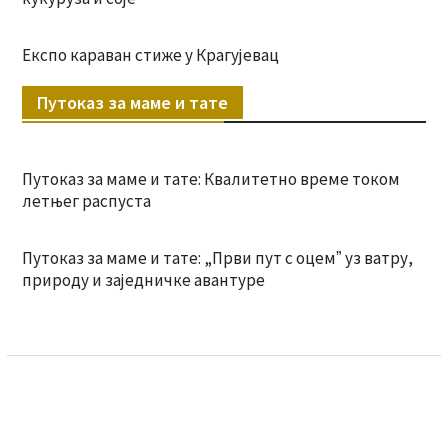
Експо караван стиже у Крагујевац
Путоказ за маме и тате
Путоказ за маме и тате: Квалитетно време током
летњег распуста
Путоказ за маме и тате: „Први пут с оцемˮ уз ватру,
природу и заједничке авантуре