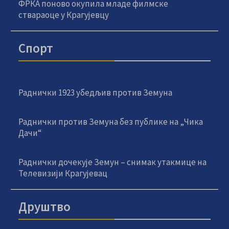
ФРКА поново окупила младе филмске
ствараоце у Крагујевцу
Спорт
Раднички 1923 убедљив против Земуна
Раднички против Земуна без публике на „Чика
Дачи“
Раднички дочекује Земун – снимак утакмице на
Телевизији Крагујевац
Друштво