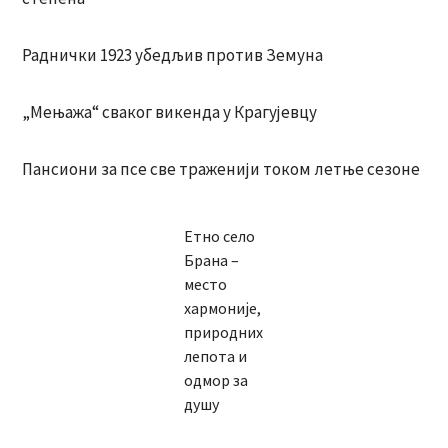
Раднички 1923 убедљив против Земуна
„Мењажа“ сваког викенда у Крагујевцу
Пансиони за псе све траженији током летње сезоне
Етно село
Брана –
место
хармоније,
природних
лепота и
одмор за
душу