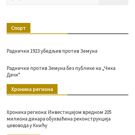
за:
Спорт
Раднички 1923 убедљив против Земуна
Раднички против Земуна без публике на „Чика
Дачи“
Хроника региона
Хроника региона: Инвестицијом вредном 205
милиона динара обухваћена реконструкција
цевовода у Книћу