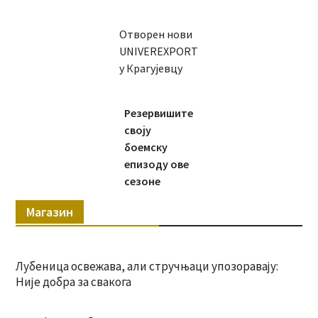
Отворен нови
UNIVEREXPORT
у Крагујевцу
Резервишите
своју
боемску
епизоду ове
сезоне
Магазин
Лубеница освежава, али стручњаци упозоравају:
Није добра за свакога