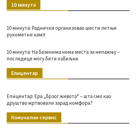
10 минута
10 минута: Раднички организовао шести летњи
рукометни камп
10 минута: На базенима нема места за непажњу –
последице могу бити озбиљне
Епицентар
Епицентар: Ера „брзог живота“ – шта смо као
друштво жртвовали зарад комфора?
Комунални сервис