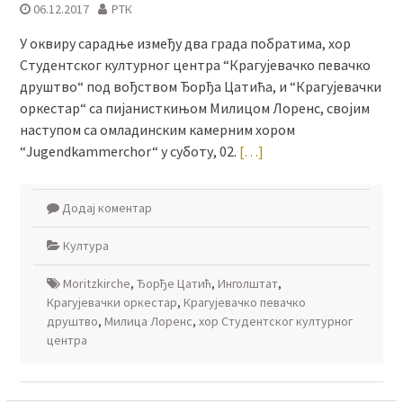
06.12.2017
РТК
У оквиру сарадње између два града побратима, хор
Студентског културног центра “Крагујевачко певачко
друштво“ под вођством Ђорђа Цатића, и “Крагујевачки
оркестар“ са пијанисткињом Милицом Лоренс, својим
наступом са омладинским камерним хором
“Jugendkammerchor“ у суботу, 02.
[…]
Додај коментар
Култура
Moritzkirche
,
Ђорђе Цатић
,
Инголштат
,
Крагујевачки оркестар
,
Крагујевачко певачко
друштво
,
Милица Лоренс
,
хор Студентског културног
центра