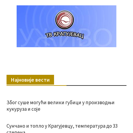
Најновије вести
Због суше могући велики губици у производњи
кукуруза и соје
Сунчано и топло у Крагујевцу, температура до 33
степена