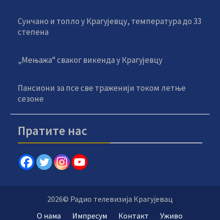
Сунчано и топло у Крагујевцу, температура до 33
степена
„Мењажа“ сваког викенда у Крагујевцу
Пансиони за псе све траженији током летње
сезоне
Пратите нас
2026© Радио телевизија Крагујевац
О нама
Импресум
Контакт
Уживо