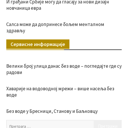
И грађани Србије могу да гласају за нови дизајн
новчаница евра
Салса може да допринесе бољем менталном
здрављу
Сервисне информације
Велики број улица данас без воде – погледајте где су
радови
Хаварије на водоводној мрежи – више насеља без
воде
Без воде у Бресници, Станову и Баљковцу
Пр