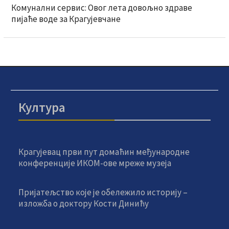
Комунални сервис: Овог лета довољно здраве
пијаће воде за Крагујевчане
Култура
Крагујевац први пут домаћин међународне
конференције ИКОМ-ове мреже музеја
Пријатељство које је обележило историју –
изложба о доктору Кости Динићу