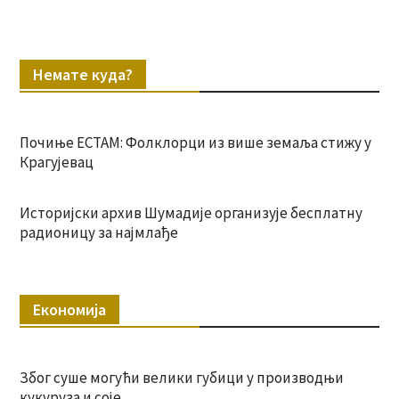
Немате куда?
Почиње ЕСТАМ: Фолклорци из више земаља стижу у
Крагујевац
Историјски архив Шумадије организује бесплатну
радионицу за најмлађе
Економија
Због суше могући велики губици у производњи
кукуруза и соје