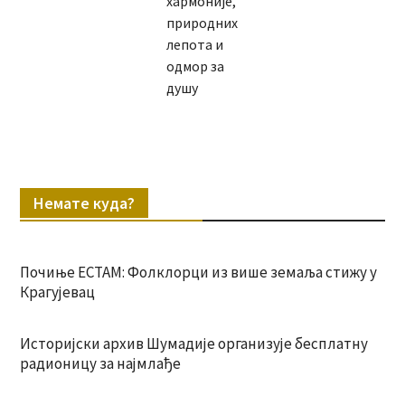
хармоније,
природних
лепота и
одмор за
душу
Немате куда?
Почиње ЕСТАМ: Фолклорци из више земаља стижу у
Крагујевац
Историјски архив Шумадије организује бесплатну
радионицу за најмлађе