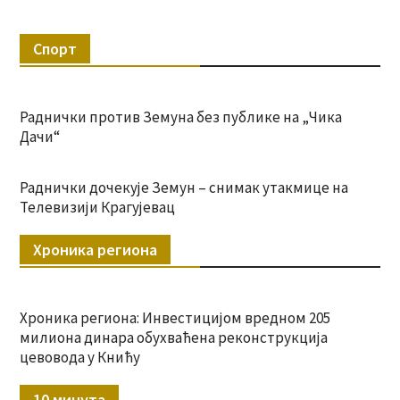
Спорт
Раднички против Земуна без публике на „Чика
Дачи“
Раднички дочекује Земун – снимак утакмице на
Телевизији Крагујевац
Хроника региона
Хроника региона: Инвестицијом вредном 205
милиона динара обухваћена реконструкција
цевовода у Книћу
10 минута