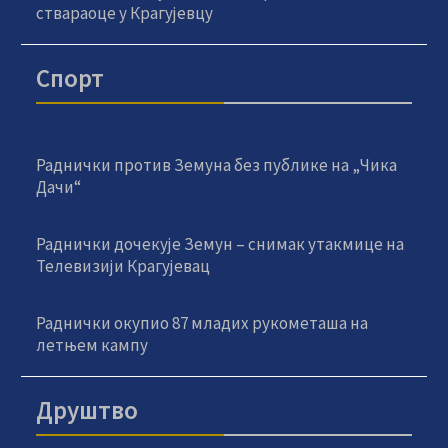
ствараоце у Крагујевцу
Спорт
Раднички против Земуна без публике на „Чика
Дачи“
Раднички дочекује Земун – снимак утакмице на
Телевизији Крагујевац
Раднички окупио 87 младих рукометаша на
летњем кампу
Друштво