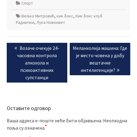
Спорт
Вељко Митровић
,
кик бокс
,
Кик бокс клуб
Раднички
,
Лука Новокмет
Кретање
Previous
Next
Возаче очекује 24-
Меланхолија машина: Где
чланка
post:
post:
часовна контрола
је место човека у добу
алкохола и
вештачке
психоактивних
интелигенције?
супстанци
Оставите одговор
Ваша адреса е-поште неће бити објављена.
Неопходна
*
поља су означена