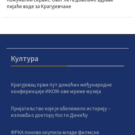
пијаће воде за Крагујевчане
Култура
Крагујевац први пут домаћин међународне
конференције ИКОМ-ове мреже музеја
Пријатељство које је обележило историју –
изложба о доктору Кости Динићу
ФРКА поново окупила младе филмске