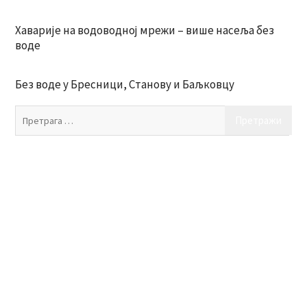
Хаварије на водоводној мрежи – више насеља без
воде
Без воде у Бресници, Станову и Баљковцу
Пр
за: