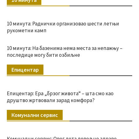
10 минута: Раднички организовао шести летњи
рукометни камп
10 минута: На базенима нема места за непажњу –
последице могу бити озбиљне
Епицентар
Епицентар: Ера „брзог живота“ – шта смо као
друштво жртвовали зарад комфора?
Комунални сервис
Комунални сервис: Овог лета довољно здраве