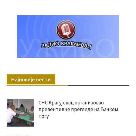
Најновије вести
СНС Крагујевац организовао
превентивне прегледе на Ђачком
тргу