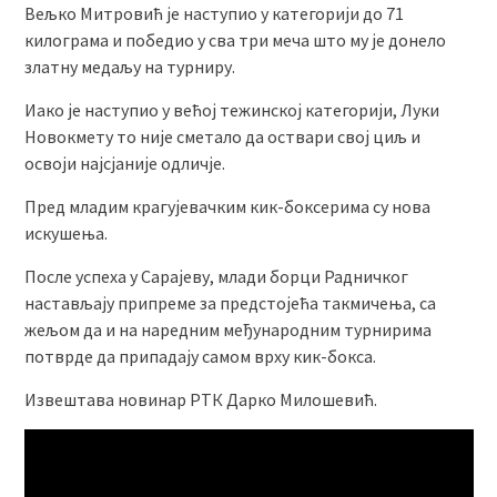
Вељко Митровић је наступио у категорији до 71
килограма и победио у сва три меча што му је донело
златну медаљу на турниру.
Иако је наступио у већој тежинској категорији, Луки
Новокмету то није сметало да оствари свој циљ и
освоји најсјаније одличје.
Пред младим крагујевачким кик-боксерима су нова
искушења.
После успеха у Сарајеву, млади борци Радничког
настављају припреме за предстојећа такмичења, са
жељом да и на наредним међународним турнирима
потврде да припадају самом врху кик-бокса.
Извештава новинар РТК Дарко Милошевић.