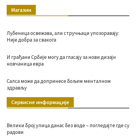
Магазин
Лубеница освежава, али стручњаци упозоравају:
Није добра за свакога
И грађани Србије могу да гласају за нови дизајн
новчаница евра
Салса може да допринесе бољем менталном
здрављу
Сервисне информације
Велики број улица данас без воде – погледајте где су
радови