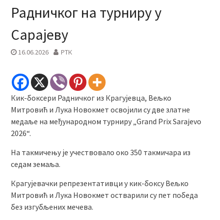
Радничког на турниру у
Сарајеву
16.06.2026
РТК
Кик-боксери Радничког из Крагујевца, Вељко
Митровић и Лука Новокмет освојили су две златне
медаље на међународном турниру „Grand Prix Sarajevo
2026“.
На такмичењу је учествовало око 350 такмичара из
седам земаља.
Крагујевачки репрезентативци у кик-боксу Вељко
Митровић и Лука Новокмет остварили су пет победа
без изгубљених мечева.