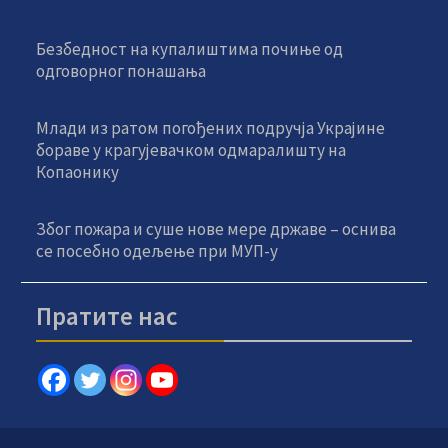
Безбедност на купалиштима почиње од
одговорног понашања
Млади из ратом погођених подручја Украјине
бораве у крагујевачком одмаралишту на
Копаонику
Због пожара и суше нове мере државе – оснива
се посебно одељење при МУП-у
Пратите нас