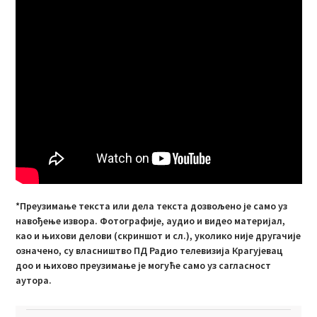
*Преузимање текста или дела текста дозвољено је само уз
навођење извора. Фотографије, аудио и видео материјал,
као и њихови делови (скриншот и сл.), уколико није другачије
означено, су власништво ПД Радио телевизија Крагујевац
доо и њихово преузимање је могуће само уз сагласност
аутора.