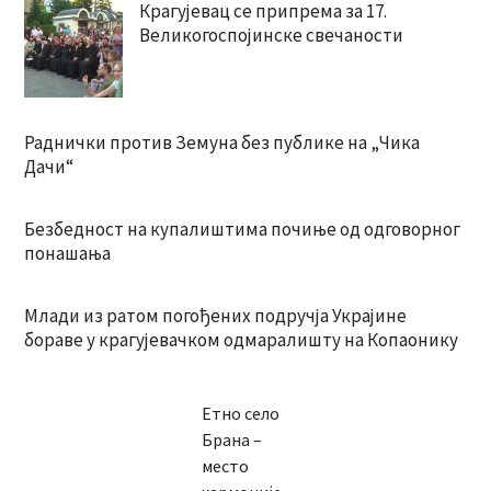
Крагујевац се припрема за 17.
Великогоспојинске свечаности
Раднички против Земуна без публике на „Чика
Дачи“
Безбедност на купалиштима почиње од одговорног
понашања
Млади из ратом погођених подручја Украјине
бораве у крагујевачком одмаралишту на Копаонику
Етно село
Брана –
место