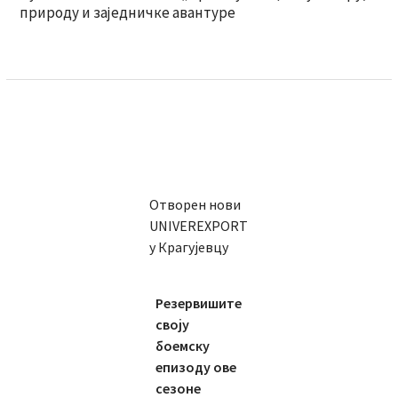
природу и заједничке авантуре
Отворен нови
UNIVEREXPORT
у Крагујевцу
Резервишите
своју
боемску
епизоду ове
сезоне