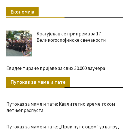
Економија
Крагујевац се припрема за 17.
Великогоспојинске свечаности
Евидентиране пријаве за свих 30.000 ваучера
Путоказ за маме и тате
Путоказ за маме и тате: Квалитетно време током
летњег распуста
Путоказ за маме и тате: „Први пут с оцемˮ уз ватру,