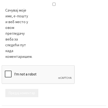
Сачувај моје
име, е-пошту
и веб место у
овом
прегледачу
веба за
следећи пут
када
коментаришем.