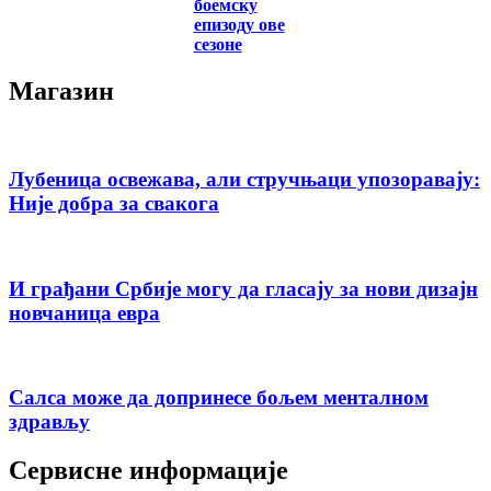
боемску
епизоду ове
сезоне
Магазин
Лубеница освежава, али стручњаци упозоравају:
Није добра за свакога
И грађани Србије могу да гласају за нови дизајн
новчаница евра
Салса може да допринесе бољем менталном
здрављу
Сервисне информације