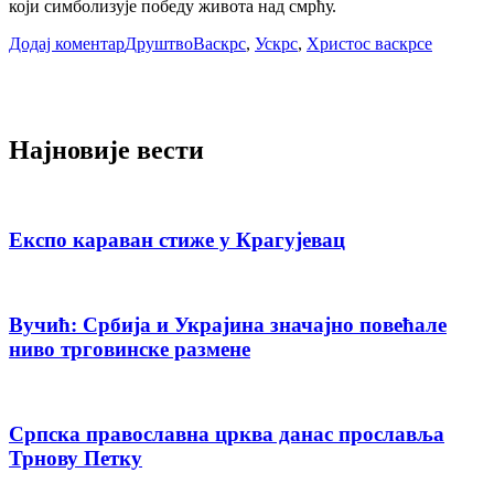
који симболизује победу живота над смрћу.
Додај коментар
Друштво
Васкрс
,
Ускрс
,
Христос васкрсе
Најновије вести
Експо караван стиже у Крагујевац
Вучић: Србија и Украјина значајно повећале
ниво трговинске размене
Српска православна црква данас прославља
Трнову Петку