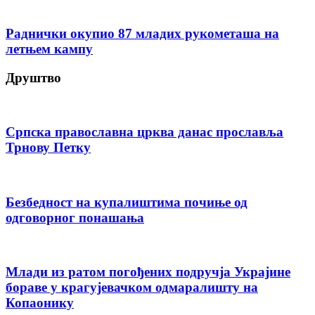
Раднички окупио 87 младих рукометаша на
летњем кампу
Друштво
Српска православна црква данас прославља
Трнову Петку
Безбедност на купалиштима почиње од
одговорног понашања
Млади из ратом погођених подручја Украјине
бораве у крагујевачком одмаралишту на
Копаонику