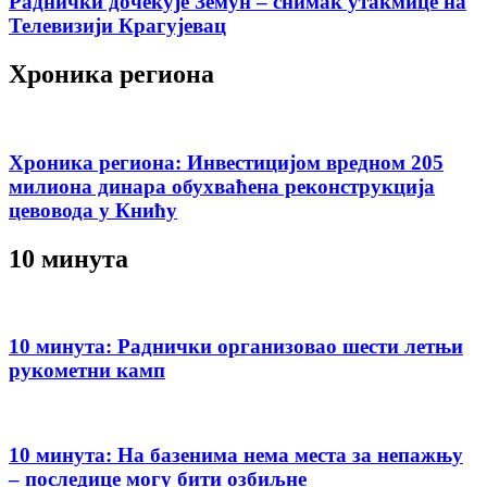
Раднички дочекује Земун – снимак утакмице на
Телевизији Крагујевац
Хроника региона
Хроника региона: Инвестицијом вредном 205
милиона динара обухваћена реконструкција
цевовода у Книћу
10 минута
10 минута: Раднички организовао шести летњи
рукометни камп
10 минута: На базенима нема места за непажњу
– последице могу бити озбиљне