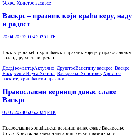
Ускрс
,
Христос васкрсе
Васкрс – празник који враћа веру, наду
и радост
20.04.2025
20.04.2025
РТК
Васкрс је највећи хришћански празник који је у православном
календару увек покретан.
Додај коментар
Актуелно
,
Друштво
Ваистину васкрсе
,
Васкрс
,
Васкрсење Исуса Христа
,
Васкрсење Христово
,
Христос
васкрсе
,
хришћански празник
Православни верници данас славе
Васкрс
05.05.2024
05.05.2024
РТК
Православни хришћански верници данас славе Васкрсење
Исуса Христа, најзначајнији хришћански празник који