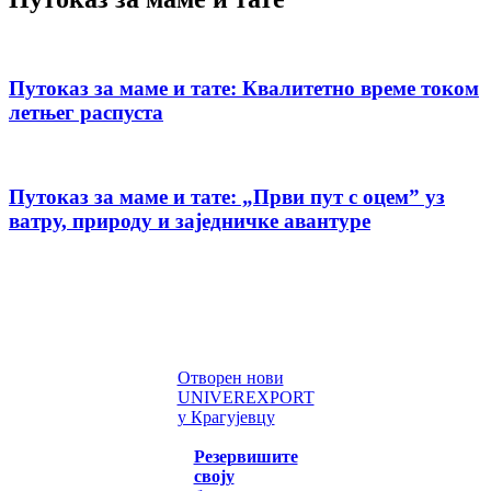
Путоказ за маме и тате: Квалитетно време током
летњег распуста
Путоказ за маме и тате: „Први пут с оцемˮ уз
ватру, природу и заједничке авантуре
Отворен нови
UNIVEREXPORT
у Крагујевцу
Резервишите
своју