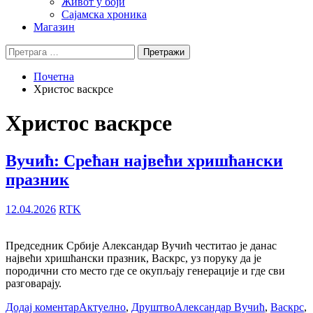
Живот у боји
Сајамска хроника
Магазин
Претрага
за:
Почетна
Христос васкрсе
Христос васкрсе
Вучић: Срећан највећи хришћански
празник
12.04.2026
RTK
Председник Србије Александар Вучић честитао је данас
највећи хришћански празник, Васкрс, уз поруку да је
породични сто место где се окупљају генерације и где сви
разговарају.
Додај коментар
Актуелно
,
Друштво
Александар Вучић
,
Васкрс
,