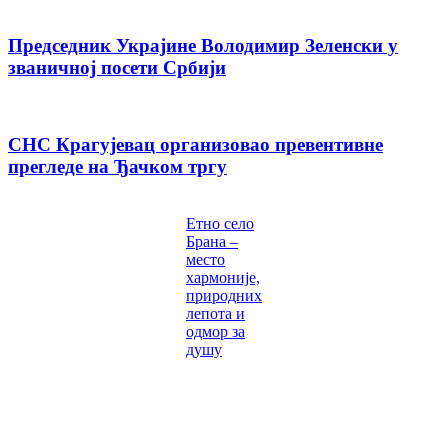
Председник Украјине Володимир Зеленски у
званичној посети Србији
СНС Крагујевац организовао превентивне
прегледе на Ђачком тргу
Етно село
Брана –
место
хармоније,
природних
лепота и
одмор за
душу