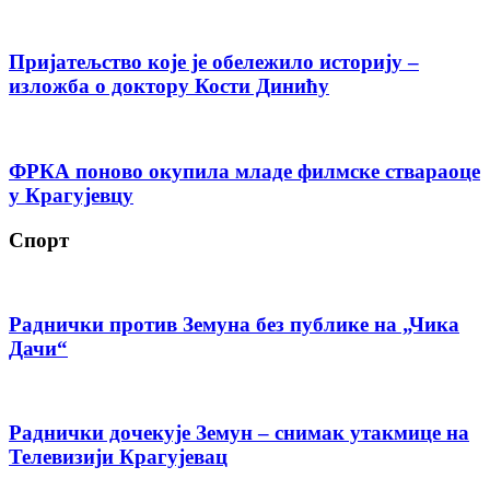
Пријатељство које је обележило историју –
изложба о доктору Кости Динићу
ФРКА поново окупила младе филмске ствараоце
у Крагујевцу
Спорт
Раднички против Земуна без публике на „Чика
Дачи“
Раднички дочекује Земун – снимак утакмице на
Телевизији Крагујевац