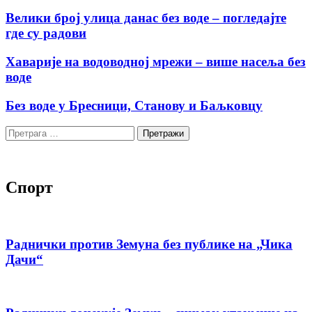
Велики број улица данас без воде – погледајте
где су радови
Хаварије на водоводној мрежи – више насеља без
воде
Без воде у Бресници, Станову и Баљковцу
Претрага
за:
Спорт
Раднички против Земуна без публике на „Чика
Дачи“