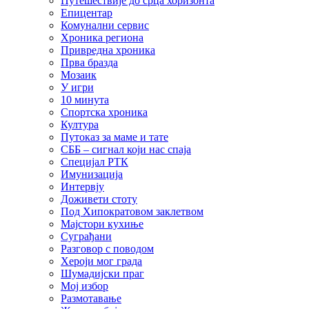
Путешествије до срца хоризонта
Епицентар
Комунални сервис
Хроника региона
Привредна хроника
Прва бразда
Мозаик
У игри
10 минута
Спортска хроника
Култура
Путоказ за маме и тате
СББ – сигнал који нас спаја
Специјал РТК
Имунизација
Интервју
Доживети стоту
Под Хипократовом заклетвом
Мајстори кухиње
Суграђани
Разговор с поводом
Хероји мог града
Шумадијски праг
Мој избор
Размотавање