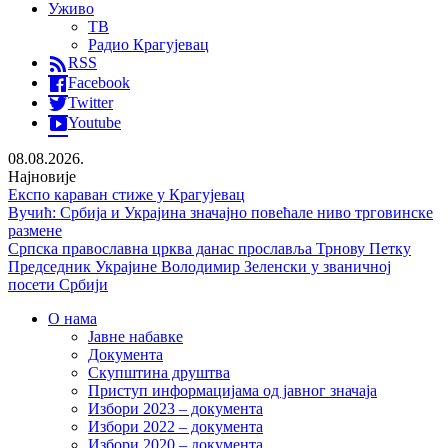
Уживо
ТВ
Радио Крагујевац
RSS
Facebook
Twitter
Youtube
08.08.2026.
Најновије
Експо караван стиже у Крагујевац
Вучић: Србија и Украјина значајно повећале ниво трговинске
размене
Српска православна црква данас прославља Трнову Петку
Председник Украјине Володимир Зеленски у званичној
посети Србији
О нама
Јавне набавке
Документа
Скупштина друштва
Приступ информацијама од јавног значаја
Избори 2023 – документа
Избори 2022 – документа
Избори 2020 – документа