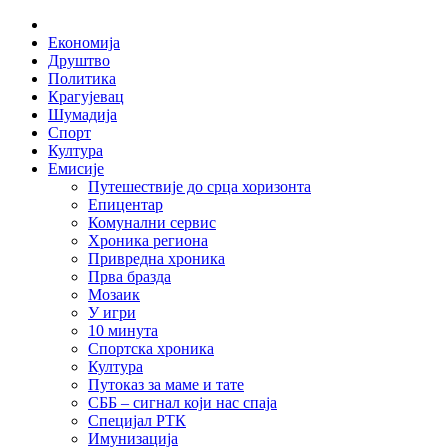
Skip
Home
to
Економија
content
Друштво
Политика
Крагујевац
Шумадија
Спорт
Култура
Емисије
Путешествије до срца хоризонта
Епицентар
Комунални сервис
Хроника региона
Привредна хроника
Прва бразда
Мозаик
У игри
10 минута
Спортска хроника
Култура
Путоказ за маме и тате
СББ – сигнал који нас спаја
Специјал РТК
Имунизација