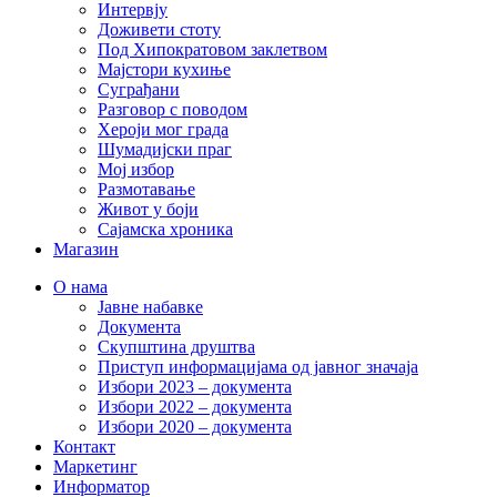
Интервју
Доживети стоту
Под Хипократовом заклетвом
Мајстори кухиње
Суграђани
Разговор с поводом
Хероји мог града
Шумадијски праг
Мој избор
Размотавање
Живот у боји
Сајамска хроника
Магазин
О нама
Јавне набавке
Документа
Скупштина друштва
Приступ информацијама од јавног значаја
Избори 2023 – документа
Избори 2022 – документа
Избори 2020 – документа
Контакт
Маркетинг
Информатор