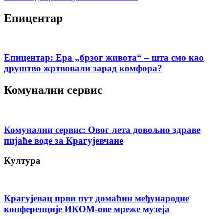
Епицентар
Епицентар: Ера „брзог живота“ – шта смо као
друштво жртвовали зарад комфора?
Комунални сервис
Комунални сервис: Овог лета довољно здраве
пијаће воде за Крагујевчане
Култура
Крагујевац први пут домаћин међународне
конференције ИКОМ-ове мреже музеја