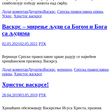
симболизује победу живота над смрћу.
Додај коментар
Друштво
Васкрс
,
Српска православна црква
,
Ускрс
,
Христос васкрсе
Васкрс – мирење људи са Богом и Бога
са људима
02.05.2021
02.05.2021
РТК
Верници Српске православне цркве радују се највећем
хришћанском празнику, Васкрсу.
Додај коментар
Друштво
Васкрс
,
верници
,
Српска православна
црква
,
Христос васкрсе
Христос васкрсе!
28.04.2019
03.05.2019
РТК
Хришћани обележавају Васкрсење Исуса Христа, празник