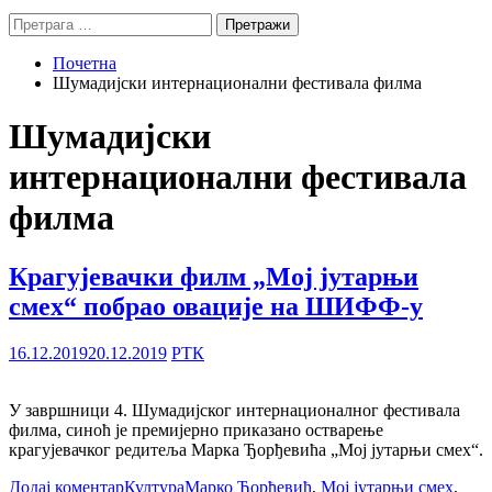
Претрага
за:
Почетна
Шумадијски интернационални фестивала филма
Шумадијски
интернационални фестивала
филма
Крагујевачки филм „Мој јутарњи
смех“ побрао овације на ШИФФ-у
16.12.2019
20.12.2019
РТК
У завршници 4. Шумадијског интернационалног фестивала
филма, синоћ је премијерно приказано остварење
крагујевачког редитеља Марка Ђорђевића „Мој јутарњи смех“.
Додај коментар
Култура
Марко Ђорђевић
,
Мој јутарњи смех
,