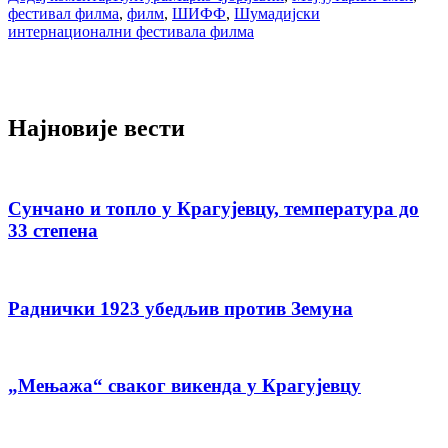
фестивал филма
,
филм
,
ШИФФ
,
Шумадијски
интернационални фестивала филма
Најновије вести
Сунчано и топло у Крагујевцу, температура до
33 степена
Раднички 1923 убедљив против Земуна
„Мењажа“ сваког викенда у Крагујевцу