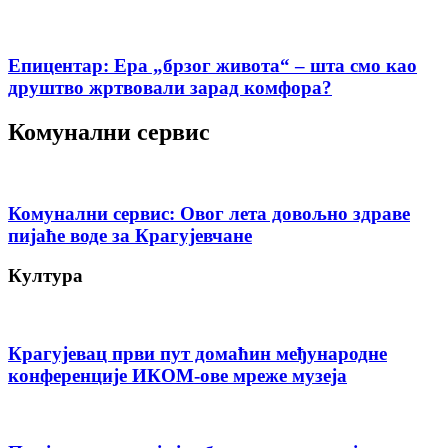
Епицентар: Ера „брзог живота“ – шта смо као
друштво жртвовали зарад комфора?
Комунални сервис
Комунални сервис: Овог лета довољно здраве
пијаће воде за Крагујевчане
Култура
Крагујевац први пут домаћин међународне
конференције ИКОМ-ове мреже музеја