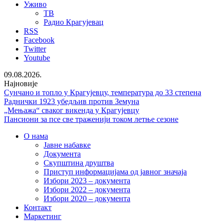
Уживо
ТВ
Радио Крагујевац
RSS
Facebook
Twitter
Youtube
09.08.2026.
Најновије
Сунчано и топло у Крагујевцу, температура до 33 степена
Раднички 1923 убедљив против Земуна
„Мењажа“ сваког викенда у Крагујевцу
Пансиони за псе све траженији током летње сезоне
О нама
Јавне набавке
Документа
Скупштина друштва
Приступ информацијама од јавног значаја
Избори 2023 – документа
Избори 2022 – документа
Избори 2020 – документа
Контакт
Маркетинг