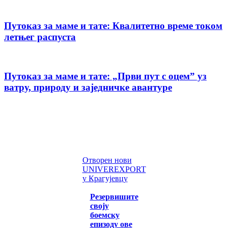
Путоказ за маме и тате: Квалитетно време током
летњег распуста
Путоказ за маме и тате: „Први пут с оцемˮ уз
ватру, природу и заједничке авантуре
Отворен нови
UNIVEREXPORT
у Крагујевцу
Резервишите
своју
боемску
епизоду ове