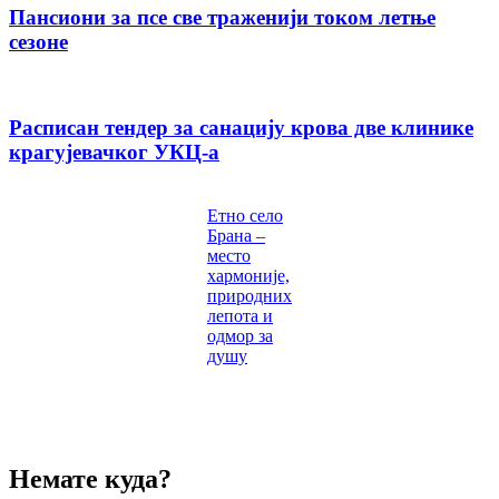
Пансиони за псе све траженији током летње
сезоне
Расписан тендер за санацију крова две клинике
крагујевачког УКЦ-а
Етно село
Брана –
место
хармоније,
природних
лепота и
одмор за
душу
Немате куда?