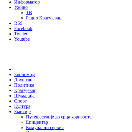
Информатор
Уживо
ТВ
Радио Крагујевац
RSS
Facebook
Twitter
Youtube
Home
Економија
Друштво
Политика
Крагујевац
Шумадија
Спорт
Култура
Емисије
Путешествије до срца хоризонта
Епицентар
Комунални сервис