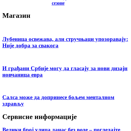
сезоне
Магазин
Лубеница освежава, али стручњаци упозоравају:
Није добра за свакога
И грађани Србије могу да гласају за нови дизајн
новчаница евра
Салса може да допринесе бољем менталном
здрављу
Сервисне информације
Велики број улица данас без воде – погледајте