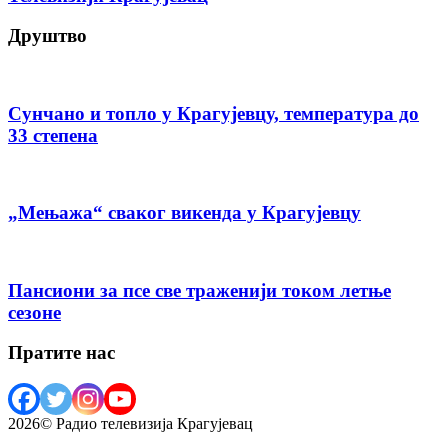
Друштво
Сунчано и топло у Крагујевцу, температура до
33 степена
„Мењажа“ сваког викенда у Крагујевцу
Пансиони за псе све траженији током летње
сезоне
Пратите нас
2026© Радио телевизија Крагујевац