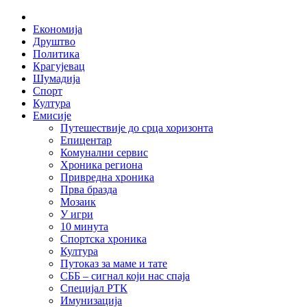
Skip
Home
to
Економија
content
Друштво
Политика
Крагујевац
Шумадија
Спорт
Култура
Емисије
Путешествије до срца хоризонта
Епицентар
Комунални сервис
Хроника региона
Привредна хроника
Прва бразда
Мозаик
У игри
10 минута
Спортска хроника
Култура
Путоказ за маме и тате
СББ – сигнал који нас спаја
Специјал РТК
Имунизација