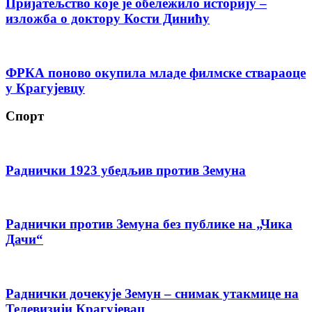
Пријатељство које је обележило историју –
изложба о доктору Кости Динићу
ФРКА поново окупила младе филмске ствараоце
у Крагујевцу
Спорт
Раднички 1923 убедљив против Земуна
Раднички против Земуна без публике на „Чика
Дачи“
Раднички дочекује Земун – снимак утакмице на
Телевизији Крагујевац