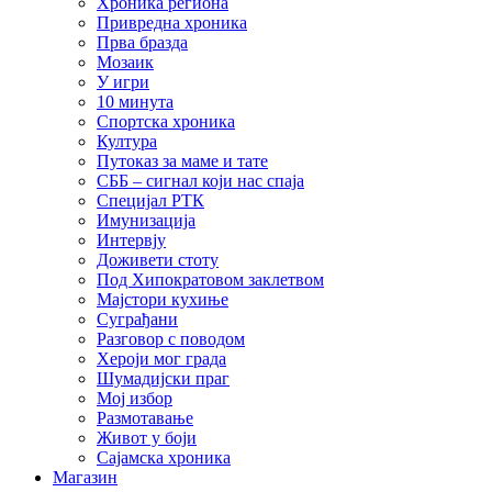
Хроника региона
Привредна хроника
Прва бразда
Мозаик
У игри
10 минута
Спортска хроника
Култура
Путоказ за маме и тате
СББ – сигнал који нас спаја
Специјал РТК
Имунизација
Интервју
Доживети стоту
Под Хипократовом заклетвом
Мајстори кухиње
Суграђани
Разговор с поводом
Хероји мог града
Шумадијски праг
Мој избор
Размотавање
Живот у боји
Сајамска хроника
Магазин