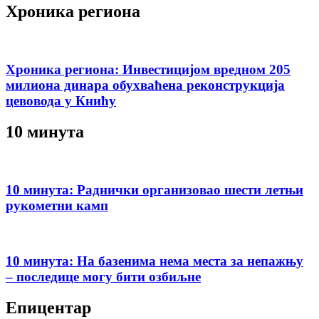
Хроника региона
Хроника региона: Инвестицијом вредном 205
милиона динара обухваћена реконструкција
цевовода у Книћу
10 минута
10 минута: Раднички организовао шести летњи
рукометни камп
10 минута: На базенима нема места за непажњу
– последице могу бити озбиљне
Епицентар