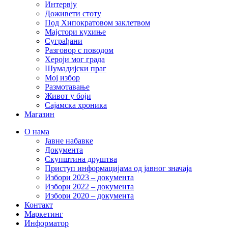
Интервју
Доживети стоту
Под Хипократовом заклетвом
Мајстори кухиње
Суграђани
Разговор с поводом
Хероји мог града
Шумадијски праг
Мој избор
Размотавање
Живот у боји
Сајамска хроника
Магазин
О нама
Јавне набавке
Документа
Скупштина друштва
Приступ информацијама од јавног значаја
Избори 2023 – документа
Избори 2022 – документа
Избори 2020 – документа
Контакт
Маркетинг
Информатор