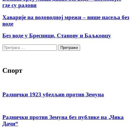
где су радови
Хаварије на водоводној мрежи – више насеља без
воде
Без воде у Бресници, Станову и Баљковцу
Претрага
за:
Спорт
Раднички 1923 убедљив против Земуна
Раднички против Земуна без публике на „Чика
Дачи“