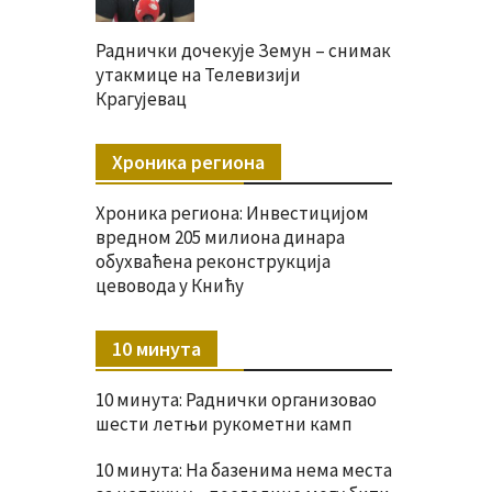
Раднички дочекује Земун – снимак
утакмице на Телевизији
Крагујевац
Хроника региона
Хроника региона: Инвестицијом
вредном 205 милиона динара
обухваћена реконструкција
цевовода у Книћу
10 минута
10 минута: Раднички организовао
шести летњи рукометни камп
10 минута: На базенима нема места