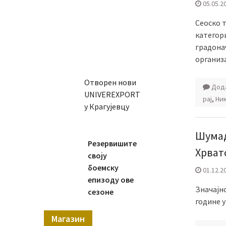
05.05.2
Сеоско т
категор
градона
организ
Отворен нови
Дода
UNIVEREXPORT
рај
,
Ни
у Крагујевцу
Шумад
Резервишите
Хрват
своју
боемску
01.12.2
епизоду ове
Значајно
сезоне
године у
Магазин