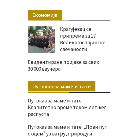
Економија
Крагујевац се
припрема за 17.
Великогоспојинске
свечаности
Евидентиране пријаве за свих
30.000 ваучера
Путоказ за маме и тате
Путоказ за маме и тате:
Квалитетно време током летњег
распуста
Путоказ за маме и тате: „Први пут
с оцемˮ уз ватру, природу и