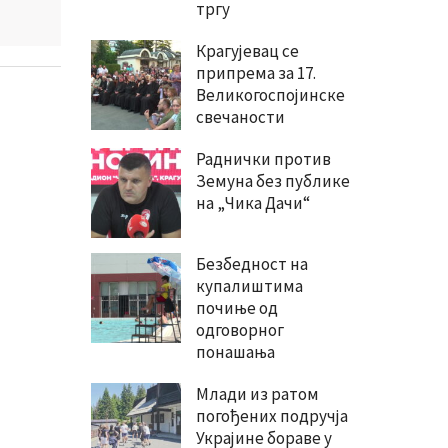
тргу
Крагујевац се
припрема за 17.
Великогоспојинске
свечаности
Раднички против
Земуна без публике
на „Чика Дачи“
Безбедност на
купалиштима
почиње од
одговорног
понашања
Млади из ратом
погођених подручја
Украјине бораве у