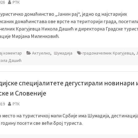
026
РТК
уристичко домаћинство „Јанин рај“, једно од најстаријих
исаних домаћинстава ове врсте на територији града, посетили
челник Крагујевца Никола Дашић и директорка Градске турис
ације Мирјана Миленковић.
ј коментар
Актуелно
,
Шумадија
градоначелник Крагујевца
,
кола Дашић
ијске специјалитете дегустирали новинари 
ске и Словеније
019
РТК
 место на туристичкој мапи Србије има Шумадија, дестинација
 годину посети све већи број туриста.