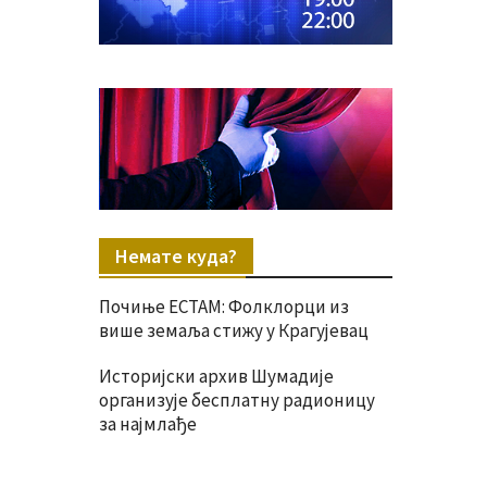
Немате куда?
Почиње ЕСТАМ: Фолклорци из
више земаља стижу у Крагујевац
Историјски архив Шумадије
организује бесплатну радионицу
за најмлађе