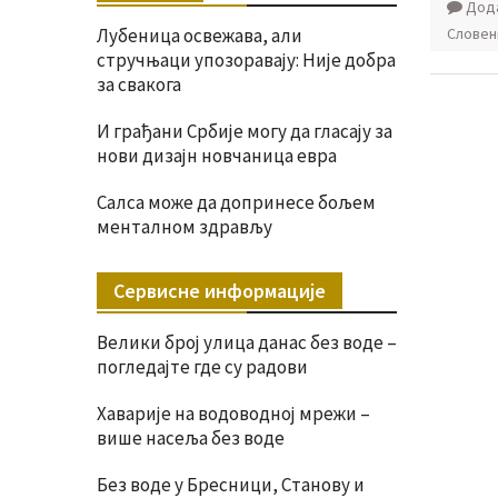
Дода
Лубеница освежава, али
Словен
стручњаци упозоравају: Није добра
за свакога
И грађани Србије могу да гласају за
нови дизајн новчаница евра
Салса може да допринесе бољем
менталном здрављу
Сервисне информације
Велики број улица данас без воде –
погледајте где су радови
Хаварије на водоводној мрежи –
више насеља без воде
Без воде у Бресници, Станову и