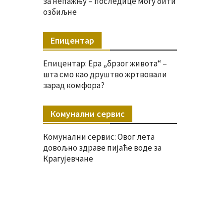
за непажњу – последице могу бити
озбиљне
Епицентар
Епицентар: Ера „брзог живота“ –
шта смо као друштво жртвовали
зарад комфора?
Комунални сервис
Комунални сервис: Овог лета
довољно здраве пијаће воде за
Крагујевчане