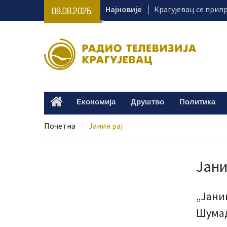
Skip
Најновије
Крагујевац се припр
08.08.2026.
to
Великогоспојинске 
content
Раднички против Зе
на „Чика Дачи“
Безбедност на куп
од одговорног пон
СНС Крагујевац орг
превентивне прегл
Економија
Друштво
Политика
Home
тргу
Почетна
Јанин рај
Јани
„Јани
Шума