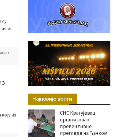
 су
тичке
Јанин
из
Најновије вести
СНС Крагујевац
 коју из
организовао
превентивне
прегледе на Ђачком