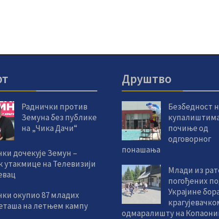
рт
Друштво
Раднички против
Безбедност н
Земуна без публике
купалиштим
на „Чика Дачи“
почиње од
одговорног
понашања
ки дочекује Земун –
к утакмице на Телевизији
Млади из ра
евац
погођених по
Украјине бора
чки окупио 87 младих
крагујевачко
еташа на летњем кампу
одмаралишту на Копаони