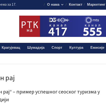
ема за 17.
О нама
Контакт
Маркетинг
свечаности
муна без публике
алиштима почиње
ашања
анизовао
еде на Ђачком
Крагујевац
Шумадија
Спорт
Култура
Емисије
н рај
н рај“ – пример успешног сеоског туризма у
дији