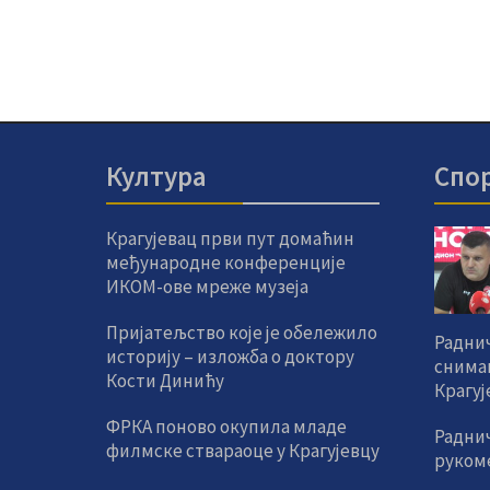
Култура
Спо
Крагујевац први пут домаћин
међународне конференције
ИКОМ-ове мреже музеја
Пријатељство које је обележило
Раднич
историју – изложба о доктору
снима
Кости Динићу
Крагуј
ФРКА поново окупила младе
Радни
филмске ствараоце у Крагујевцу
руком