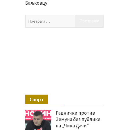
Баљковцу
Претрага
за:
Спорт
Раднички против
Земуна без публике
на „Чика Дачи“