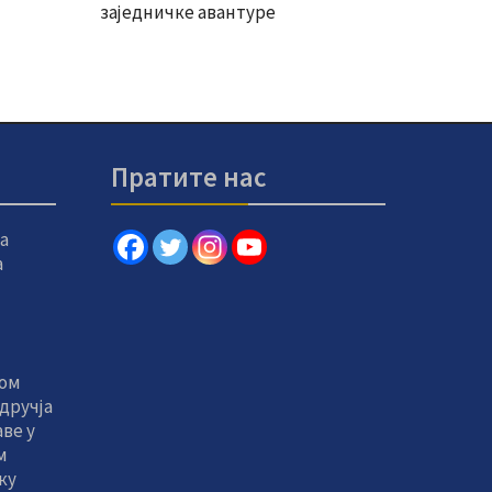
заједничке авантуре
Пратите нас
а
а
том
дручја
ве у
м
ку