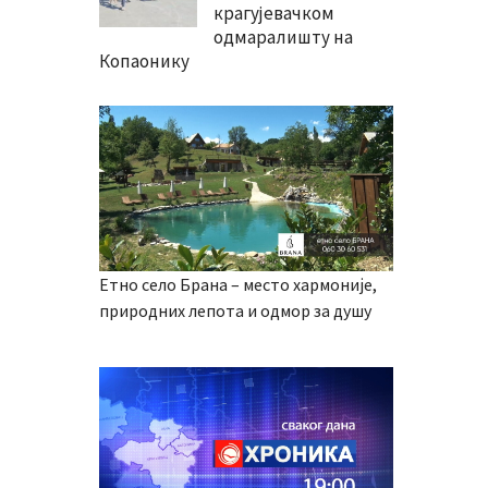
крагујевачком
одмаралишту на
Копаонику
Етно село Брана – место хармоније,
природних лепота и одмор за душу