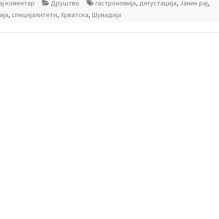
ј коментар
Друштво
гастрономија
,
дегустација
,
Јанин рај
,
ија
,
специјалитети
,
Хрватска
,
Шумадија