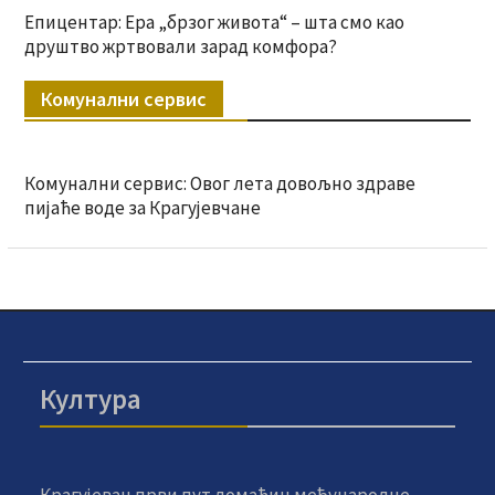
Епицентар: Ера „брзог живота“ – шта смо као
друштво жртвовали зарад комфора?
Комунални сервис
Комунални сервис: Овог лета довољно здраве
пијаће воде за Крагујевчане
Култура