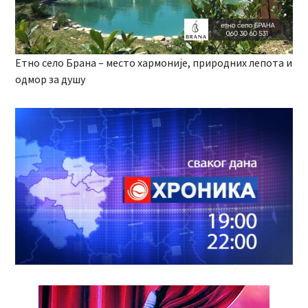
Етно село Брана – место хармоније, природних лепота и
одмор за душу