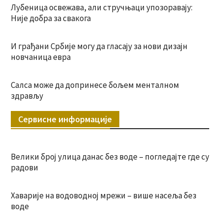
Лубеница освежава, али стручњаци упозоравају:
Није добра за свакога
И грађани Србије могу да гласају за нови дизајн
новчаница евра
Салса може да допринесе бољем менталном
здрављу
Сервисне информације
Велики број улица данас без воде – погледајте где су
радови
Хаварије на водоводној мрежи – више насеља без
воде