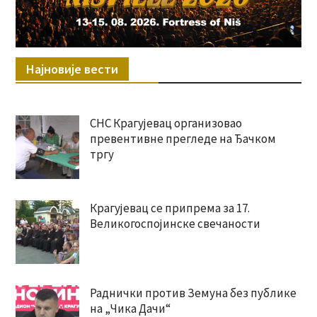
Најновије вести
СНС Крагујевац организовао
превентивне прегледе на Ђачком
тргу
Крагујевац се припрема за 17.
Великогоспојинске свечаности
Раднички против Земуна без публике
на „Чика Дачи“