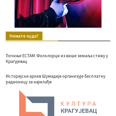
Немате куда?
Почиње ЕСТАМ: Фолклорци из више земаља стижу у
Крагујевац
Историјски архив Шумадије организује бесплатну
радионицу за најмлађе