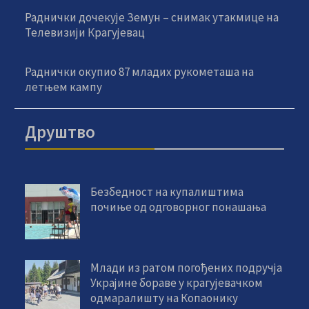
Раднички дочекује Земун – снимак утакмице на
Телевизији Крагујевац
Раднички окупио 87 младих рукометаша на
летњем кампу
Друштво
Безбедност на купалиштима
почиње од одговорног понашања
Млади из ратом погођених подручја
Украјине бораве у крагујевачком
одмаралишту на Копаонику