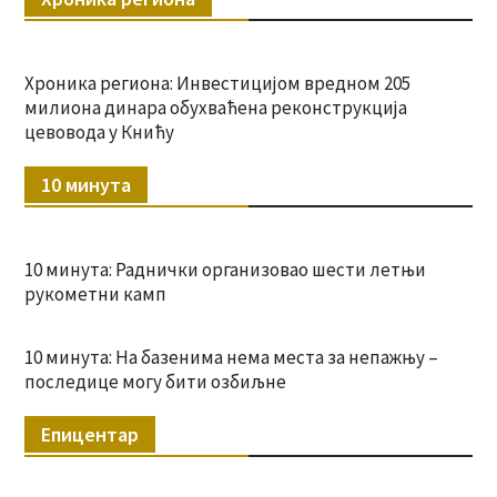
Хроника региона: Инвестицијом вредном 205
милиона динара обухваћена реконструкција
цевовода у Книћу
10 минута
10 минута: Раднички организовао шести летњи
рукометни камп
10 минута: На базенима нема места за непажњу –
последице могу бити озбиљне
Епицентар