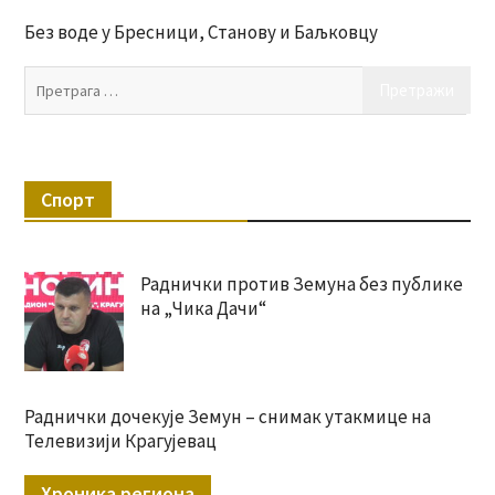
Без воде у Бресници, Станову и Баљковцу
Пр
за:
Спорт
Раднички против Земуна без публике
на „Чика Дачи“
Раднички дочекује Земун – снимак утакмице на
Телевизији Крагујевац
Хроника региона