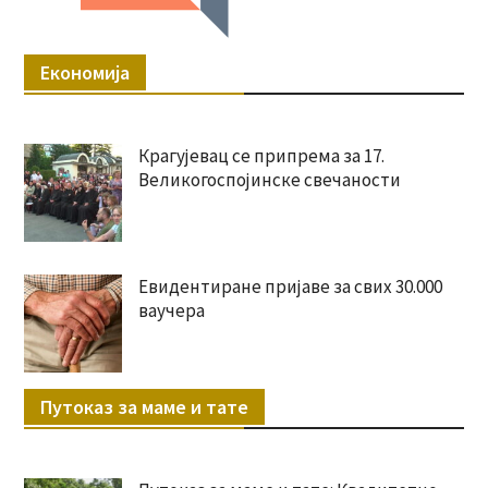
Економија
Крагујевац се припрема за 17.
Великогоспојинске свечаности
Евидентиране пријаве за свих 30.000
ваучера
Путоказ за маме и тате