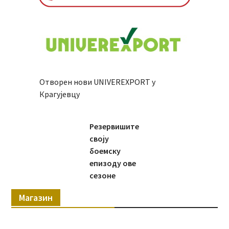
Отворен нови UNIVEREXPORT у
Крагујевцу
Резервишите
своју
боемску
епизоду ове
сезоне
Магазин