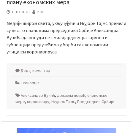
плану економских мера
31.03.2020
РТК
Mедији широм света, укључујући и Њујорк Тајмс пренели
су вест о плановима председника Србије Александра
Вучића да понуди пет милијарди евра зајмова и
субвенција предузећима у борби са економским
утицајем коронавируса.
Додај коментар
Економија
Александар Вучић
,
државна помоћ
,
економске
мере
,
коронавиру
,
Њујорк Тајмс
,
Председник Србије