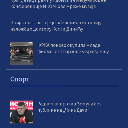
Крагујевац први пут домаћин међународне
конференције ИКОМ-ове мреже музеја
Пријатељство које је обележило историју –
изложба о доктору Кости Динићу
ФРКА поново окупила младе
филмске ствараоце у Крагујевцу
Спорт
Раднички против Земуна без
публике на „Чика Дачи“