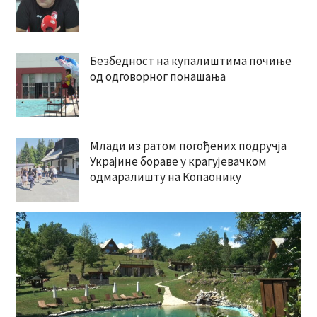
Безбедност на купалиштима почиње
од одговорног понашања
Млади из ратом погођених подручја
Украјине бораве у крагујевачком
одмаралишту на Копаонику