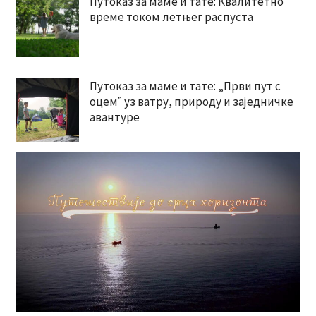
Путоказ за маме и тате: Квалитетно
време током летњег распуста
Путоказ за маме и тате: „Први пут с
оцемˮ уз ватру, природу и заједничке
авантуре