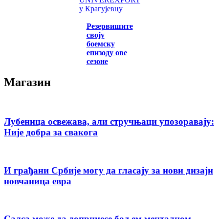
у Крагујевцу
Резервишите
своју
боемску
епизоду ове
сезоне
Магазин
Лубеница освежава, али стручњаци упозоравају:
Није добра за свакога
И грађани Србије могу да гласају за нови дизајн
новчаница евра
Салса може да допринесе бољем менталном