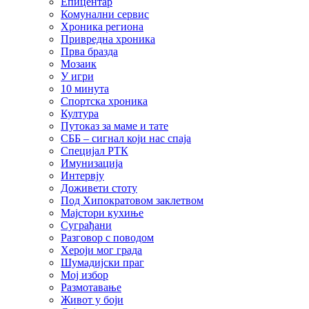
Епицентар
Комунални сервис
Хроника региона
Привредна хроника
Прва бразда
Мозаик
У игри
10 минута
Спортска хроника
Култура
Путоказ за маме и тате
СББ – сигнал који нас спаја
Специјал РТК
Имунизација
Интервју
Доживети стоту
Под Хипократовом заклетвом
Мајстори кухиње
Суграђани
Разговор с поводом
Хероји мог града
Шумадијски праг
Мој избор
Размотавање
Живот у боји