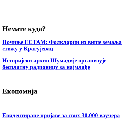
Немате куда?
Почиње ЕСТАМ: Фолклорци из више земаља
стижу у Крагујевац
Историјски архив Шумадије организује
бесплатну радионицу за најмлађе
Економија
Евидентиране пријаве за свих 30.000 ваучера