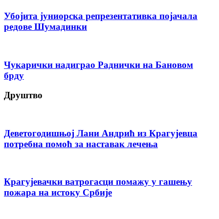
Убојита јуниорска репрезентативка појачала
редове Шумадинки
Чукарички надиграо Раднички на Бановом
брду
Друштво
Деветогодишњој Лани Андрић из Крагујевца
потребна помоћ за наставак лечења
Крагујевачки ватрогасци помажу у гашењу
пожара на истоку Србије