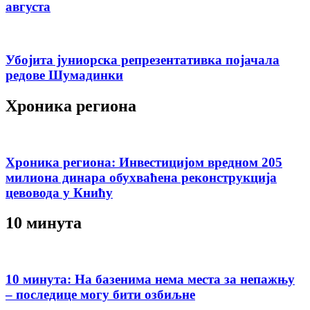
августа
Убојита јуниорска репрезентативка појачала
редове Шумадинки
Хроника региона
Хроника региона: Инвестицијом вредном 205
милиона динара обухваћена реконструкција
цевовода у Книћу
10 минута
10 минута: На базенима нема места за непажњу
– последице могу бити озбиљне