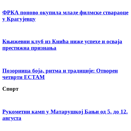
ФРКА поново окупила младе филмске ствараоце
у Крагујевцу
Књижевни клуб из Кнића ниже успехе и осваја
престижна признања
Позорница боја, ритма и традиције: Отворен
четврти ЕСТАМ
Спорт
Рукометни камп у Матарушкој Бањи од 5. до 12.
августа