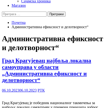
Сајамска хроника
Магазин
Претрага
за:
Почетна
Административна ефиксност и делотворност“
Административна ефиксност
и делотворност“
Град Крагујевац најбоља локална
самоуправа у области
„Административна ефиксност и
делотворност“
06.10.2023
06.10.2023
РТК
Град Крагујевац је победник националног такмичења за
најбољу локалну самоуправу у примени принципа доброг