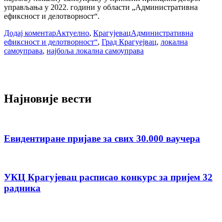
управљања у 2022. години у области „Административна
ефиксност и делотворност“.
Додај коментар
Актуелно
,
Крагујевац
Административна
ефиксност и делотворност“
,
Град Крагуејвац
,
локална
самоуправа
,
најбоља локална самоуправа
Најновије вести
Евидентиране пријаве за свих 30.000 ваучера
УКЦ Крагујевац расписао конкурс за пријем 32
радника