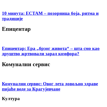
10 минута: ЕСТАМ – позорница боја, ритма и
традиције
Епицентар
Епицентар: Ера „брзог живота“ – шта смо као
друштво жртвовали зарад комфора?
Комунални сервис
Комунални сервис: Овог лета довољно здраве
пијаће воде за Крагујевчане
Култура