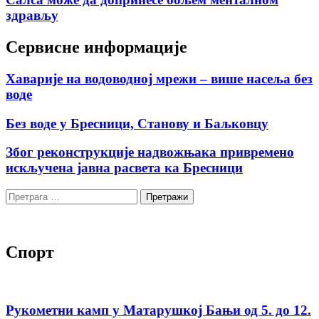
здрављу
Сервисне информације
Хаварије на водоводној мрежи – више насеља без
воде
Без воде у Бресници, Станову и Баљковцу
Због реконструкције надвожњака привремено
искључена јавна расвета ка Бресници
Претрага
за:
Спорт
Рукометни камп у Матарушкој Бањи од 5. до 12.