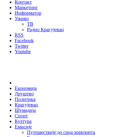
Контакт
Маркетинг
Информатор
Уживо
ТВ
Радио Крагујевац
RSS
Facebook
Twitter
Youtube
Home
Економија
Друштво
Политика
Крагујевац
Шумадија
Спорт
Култура
Емисије
Путешествије до срца хоризонта