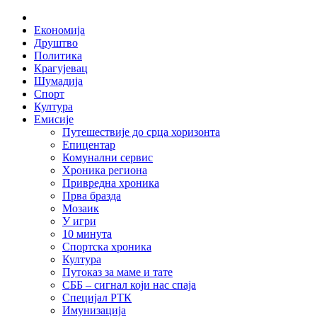
Skip
Home
to
Економија
content
Друштво
Политика
Крагујевац
Шумадија
Спорт
Култура
Емисије
Путешествије до срца хоризонта
Епицентар
Комунални сервис
Хроника региона
Привредна хроника
Прва бразда
Мозаик
У игри
10 минута
Спортска хроника
Култура
Путоказ за маме и тате
СББ – сигнал који нас спаја
Специјал РТК
Имунизација