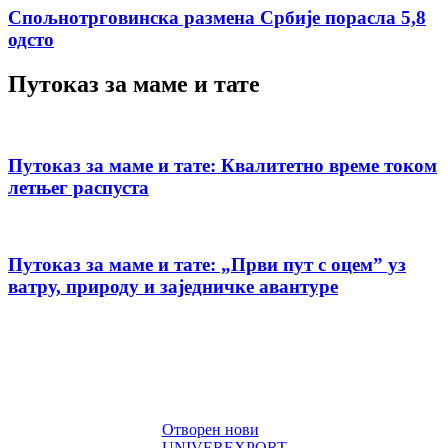
Спољнотрговинска размена Србије порасла 5,8
одсто
Путоказ за маме и тате
Путоказ за маме и тате: Квалитетно време током
летњег распуста
Путоказ за маме и тате: „Први пут с оцемˮ уз
ватру, природу и заједничке авантуре
Отворен нови
UNIVEREXPORT