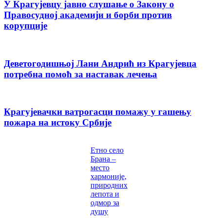
У Крагујевцу јавно слушање о Закону о
Правосудној академији и борби против
корупције
Деветогодишњој Лани Андрић из Крагујевца
потребна помоћ за наставак лечења
Крагујевачки ватрогасци помажу у гашењу
пожара на истоку Србије
Етно село
Брана –
место
хармоније,
природних
лепота и
одмор за
душу