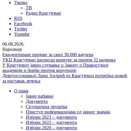
Уживо
ТВ
Радио Крагујевац
RSS
Facebook
Twitter
Youtube
06.08.2026.
Најновије
Евидентиране пријаве за свих 30.000 ваучера
УКЦ Крагујевац расписао конкурс за пријем 32 радника
У Крагујевцу јавно слушање о Закону о Правосудној
академији и борби против корупције
Деветогодишњој Лани Андрић из Крагујевца потребна помоћ
за наставак лечења
О нама
Јавне набавке
Документа
Скупштина друштва
Приступ информацијама од јавног значаја
Избори 2023 – документа
Избори 2022 – документа
Избори 2020 – документа