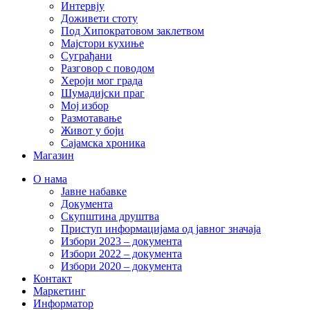
Интервју
Доживети стоту
Под Хипократовом заклетвом
Мајстори кухиње
Суграђани
Разговор с поводом
Хероји мог града
Шумадијски праг
Мој избор
Размотавање
Живот у боји
Сајамска хроника
Магазин
О нама
Јавне набавке
Документа
Скупштина друштва
Приступ информацијама од јавног значаја
Избори 2023 – документа
Избори 2022 – документа
Избори 2020 – документа
Контакт
Маркетинг
Информатор