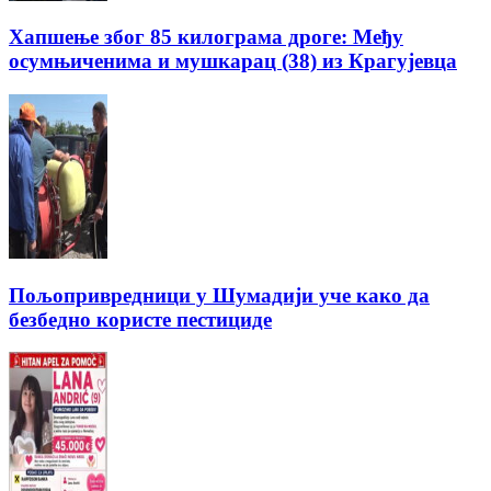
Хапшење због 85 килограма дроге: Међу
осумњиченима и мушкарац (38) из Крагујевца
Пољопривредници у Шумадији уче како да
безбедно користе пестициде