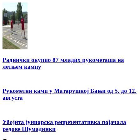
Раднички окупио 87 младих рукометаша на
летњем кампу
Рукометни камп у Матарушкој Бањи од 5. до 12.
августа
Убојита јуниорска репрезентативка појачала
редове Шумадинки