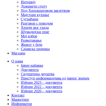
Интервју
Доживети стоту
Под Хипократовом заклетвом
Мајстори кухиње
Суграђани
Разговор с поводом
Хероји мог града
Шумадијски праг
Мој избор
Размотавање
Живот у боји
Сајамска хроника
Магазин
О нама
Јавне набавке
Документа
Скупштина друштва
Приступ информацијама од јавног значаја
Избори 2023 – документа
Избори 2022 – документа
Избори 2020 – документа
Контакт
Маркетинг
Информатор