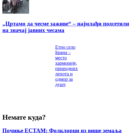
„Цртамо да чесме заживе“ – најмлађи подсетили
на значај јавних чесама
Етно село
Брана –
место
хармоније,
природних
лепота и
одмор за
душу
Немате куда?
Почиње ЕСТАМ: Фолклорци из више земаља