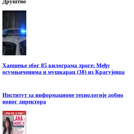
Друштво
Хапшење због 85 килограма дроге: Међу
осумњиченима и мушкарац (38) из Крагујевца
Институт за информационе технологије добио
новог директора