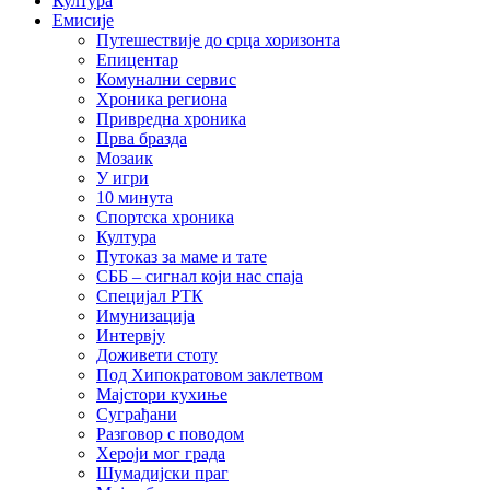
Култура
Емисије
Путешествије до срца хоризонта
Епицентар
Комунални сервис
Хроника региона
Привредна хроника
Прва бразда
Мозаик
У игри
10 минута
Спортска хроника
Култура
Путоказ за маме и тате
СББ – сигнал који нас спаја
Специјал РТК
Имунизација
Интервју
Доживети стоту
Под Хипократовом заклетвом
Мајстори кухиње
Суграђани
Разговор с поводом
Хероји мог града
Шумадијски праг