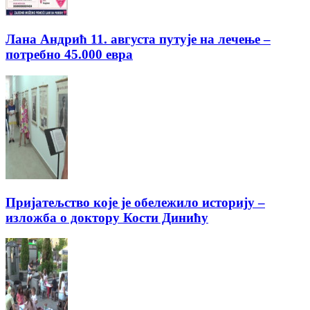
Лана Андрић 11. августа путује на лечење –
потребно 45.000 евра
Пријатељство које је обележило историју –
изложба о доктору Кости Динићу