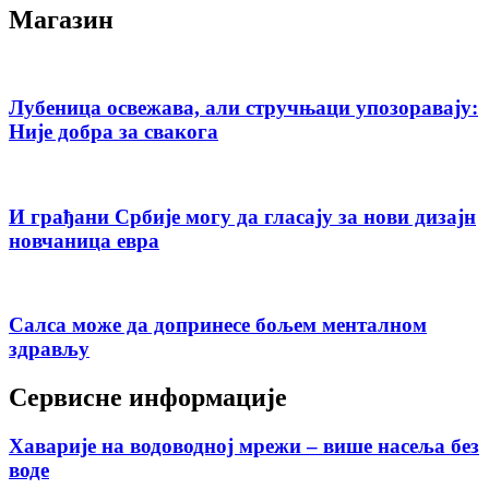
Магазин
Лубеница освежава, али стручњаци упозоравају:
Није добра за свакога
И грађани Србије могу да гласају за нови дизајн
новчаница евра
Салса може да допринесе бољем менталном
здрављу
Сервисне информације
Хаварије на водоводној мрежи – више насеља без
воде