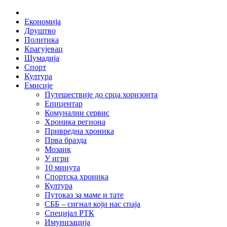
Skip
Home
to
Економија
content
Друштво
Политика
Крагујевац
Шумадија
Спорт
Култура
Емисије
Путешествије до срца хоризонта
Епицентар
Комунални сервис
Хроника региона
Привредна хроника
Прва бразда
Мозаик
У игри
10 минута
Спортска хроника
Култура
Путоказ за маме и тате
СББ – сигнал који нас спаја
Специјал РТК
Имунизација