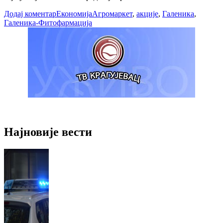
Додај коментар
Економија
Агромаркет
,
акције
,
Галеника
,
Галеника-Фитофармација
Најновије вести