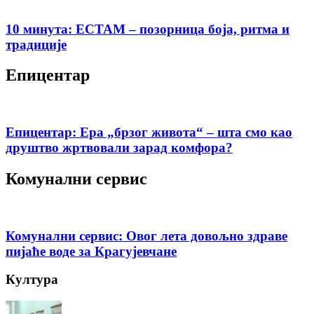
10 минута: ЕСТАМ – позорница боја, ритма и
традиције
Епицентар
Епицентар: Ера „брзог живота“ – шта смо као
друштво жртвовали зарад комфора?
Комунални сервис
Комунални сервис: Овог лета довољно здраве
пијаће воде за Крагујевчане
Култура