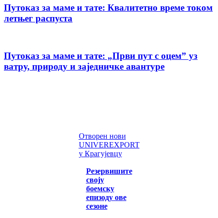
Путоказ за маме и тате: Квалитетно време током
летњег распуста
Путоказ за маме и тате: „Први пут с оцемˮ уз
ватру, природу и заједничке авантуре
Отворен нови
UNIVEREXPORT
у Крагујевцу
Резервишите
своју
боемску
епизоду ове
сезоне