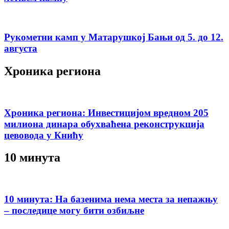
Рукометни камп у Матарушкој Бањи од 5. до 12.
августа
Хроника региона
Хроника региона: Инвестицијом вредном 205
милиона динара обухваћена реконструкција
цевовода у Книћу
10 минута
10 минута: На базенима нема места за непажњу
– последице могу бити озбиљне