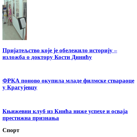
Пријатељство које је обележило историју –
изложба о доктору Кости Динићу
ФРКА поново окупила младе филмске ствараоце
у Крагујевцу
Књижевни клуб из Кнића ниже успехе и осваја
престижна признања
Спорт