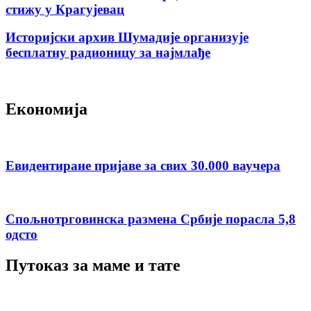
стижу у Крагујевац
Историјски архив Шумадије организује
бесплатну радионицу за најмлађе
Економија
Евидентиране пријаве за свих 30.000 ваучера
Спољнотрговинска размена Србије порасла 5,8
одсто
Путоказ за маме и тате