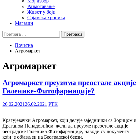
Мој избор
Размотавање
Живот у боји
Сајамска хроника
Магазин
Претрага
за:
Почетна
Агромаркет
Агромаркет
Агромаркет преузима преостале акције
Галенике-Фитофармације?
26.02.2021
26.02.2021
РТК
Крагујевачки Агромаркет, који делује заједнички са Зорицом и
Драганом Ненадовићем, жели да преузме преостале акције
београдске Галеника-Фитофармације, наводи су документу
који је објављен на Београдској берзи.