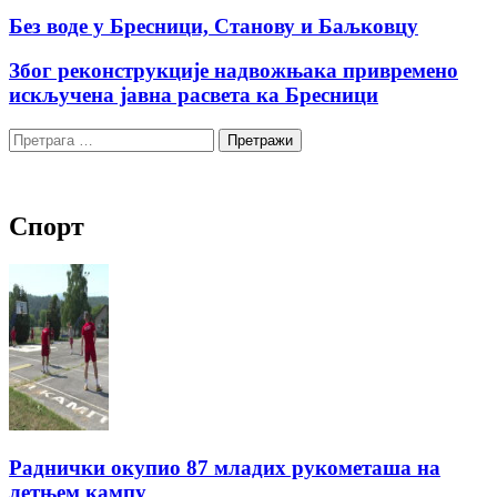
Без воде у Бресници, Станову и Баљковцу
Због реконструкције надвожњака привремено
искључена јавна расвета ка Бресници
Претрага
за:
Спорт
Раднички окупио 87 младих рукометаша на
летњем кампу