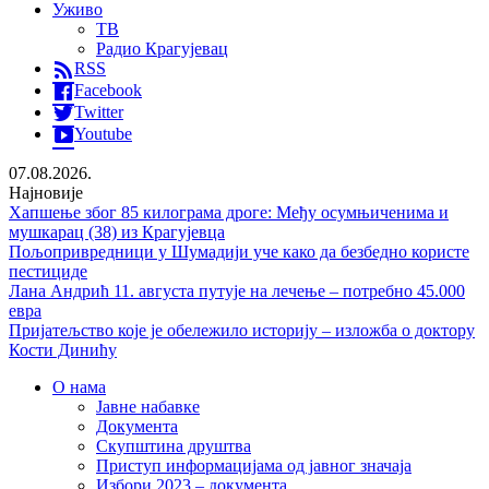
Уживо
ТВ
Радио Крагујевац
RSS
Facebook
Twitter
Youtube
07.08.2026.
Најновије
Хапшење због 85 килограма дроге: Међу осумњиченима и
мушкарац (38) из Крагујевца
Пољопривредници у Шумадији уче како да безбедно користе
пестициде
Лана Андрић 11. августа путује на лечење – потребно 45.000
евра
Пријатељство које је обележило историју – изложба о доктору
Кости Динићу
О нама
Јавне набавке
Документа
Скупштина друштва
Приступ информацијама од јавног значаја
Избори 2023 – документа