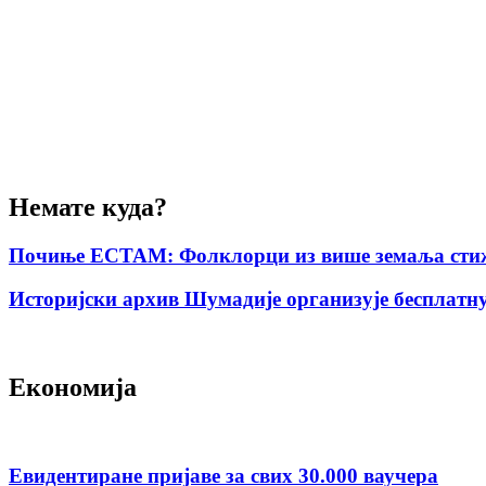
Немате куда?
Почиње ЕСТАМ: Фолклорци из више земаља стиж
Историјски архив Шумадије организује бесплатну
Економија
Евидентиране пријаве за свих 30.000 ваучера