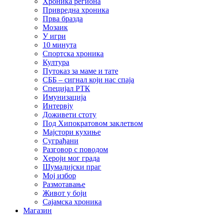
Хроника региона
Привредна хроника
Прва бразда
Мозаик
У игри
10 минута
Спортска хроника
Култура
Путоказ за маме и тате
СББ – сигнал који нас спаја
Специјал РТК
Имунизација
Интервју
Доживети стоту
Под Хипократовом заклетвом
Мајстори кухиње
Суграђани
Разговор с поводом
Хероји мог града
Шумадијски праг
Мој избор
Размотавање
Живот у боји
Сајамска хроника
Магазин