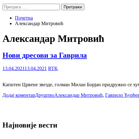
Претрага
за:
Почетна
Александар Митровић
Александар Митровић
Нови дресови за Гаврила
13.04.2021
13.04.2021
RTK
Капитен Црвене звезде, голман Милан Борјан придружио се хум
Додај коментар
Друштво
Александар Митровић
,
Гаврило Ђурђе
Најновије вести