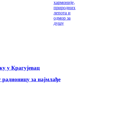
хармоније,
природних
лепота и
одмор за
душу
у у Крагујевац
 радионицу за најмлађе