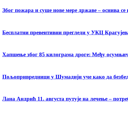
Због пожара и суше нове мере државе – оснива с
Бесплатни превентивни прегледи у УКЦ Крагујева
Хапшење због 85 килограма дроге: Међу осумњич
Пољопривредници у Шумадији уче како да безбед
Лана Андрић 11. августа путује на лечење – потре