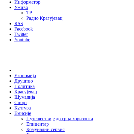
Информатор
Уживо
ТВ
Радио Крагујевац
RSS
Facebook
Twitter
Youtube
Home
Економија
Друштво
Политика
Крагујевац
Шумадија
Спорт
Култура
Емисије
Путешествије до срца хоризонта
Епицентар
Комунални сервис