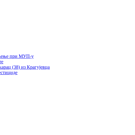
ељење при МУП-у
те
рац (38) из Крагујевца
естициде