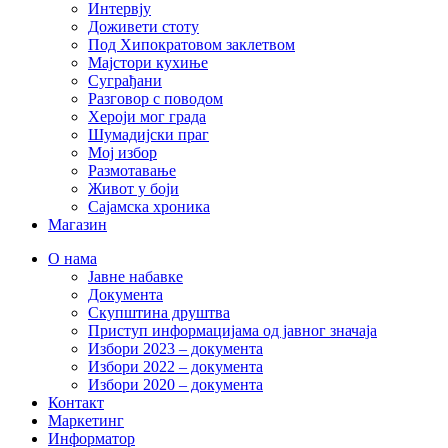
Интервју
Доживети стоту
Под Хипократовом заклетвом
Мајстори кухиње
Суграђани
Разговор с поводом
Хероји мог града
Шумадијски праг
Мој избор
Размотавање
Живот у боји
Сајамска хроника
Магазин
О нама
Јавне набавке
Документа
Скупштина друштва
Приступ информацијама од јавног значаја
Избори 2023 – документа
Избори 2022 – документа
Избори 2020 – документа
Контакт
Маркетинг
Информатор