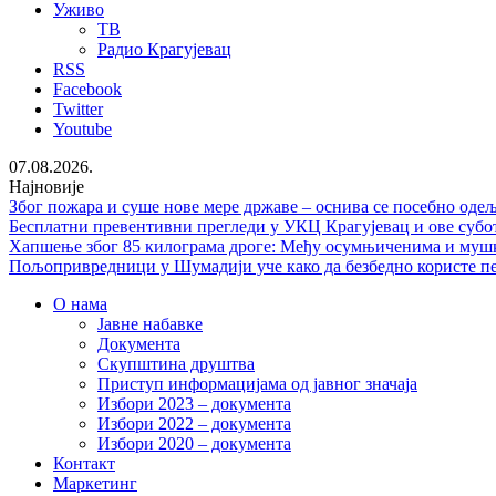
Уживо
ТВ
Радио Крагујевац
RSS
Facebook
Twitter
Youtube
07.08.2026.
Најновије
Због пожара и суше нове мере државе – оснива се посебно од
Бесплатни превентивни прегледи у УКЦ Крагујевац и ове субо
Хапшење због 85 килограма дроге: Међу осумњиченима и мушка
Пољопривредници у Шумадији уче како да безбедно користе п
О нама
Јавне набавке
Документа
Скупштина друштва
Приступ информацијама од јавног значаја
Избори 2023 – документа
Избори 2022 – документа
Избори 2020 – документа
Контакт
Маркетинг