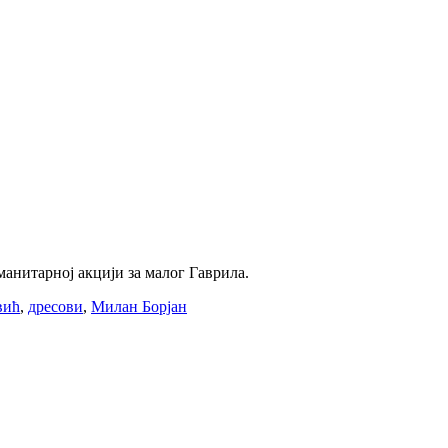
анитарној акцији за малог Гаврила.
вић
,
дресови
,
Милан Борјан