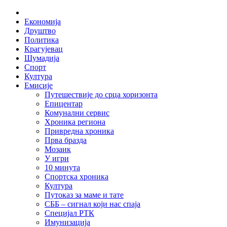
Skip
Home
to
Економија
content
Друштво
Политика
Крагујевац
Шумадија
Спорт
Култура
Емисије
Путешествије до срца хоризонта
Епицентар
Комунални сервис
Хроника региона
Привредна хроника
Прва бразда
Мозаик
У игри
10 минута
Спортска хроника
Култура
Путоказ за маме и тате
СББ – сигнал који нас спаја
Специјал РТК
Имунизација