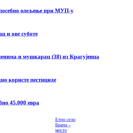
е посебно одељење при МУП-у
ц и ове суботе
енима и мушкарац (38) из Крагујевца
но користе пестициде
бно 45.000 евра
Етно село
Брана –
место