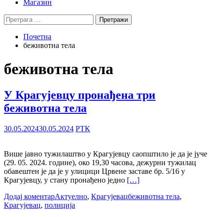
Магазин
Претрага
за:
Почетна
беживотна тела
беживотна тела
У Крагујевцу пронађена три
беживотна тела
30.05.2024
30.05.2024
РТК
Више јавно тужилаштво у Крагујевцу саопштило је да је јуче
(29. 05. 2024. године), око 19,30 часова, дежурни тужилац
обавештен је да је у улицици Црвене заставе бр. 5/16 у
Крагујевцу, у стану пронађено једно
[…]
Додај коментар
Актуелно
,
Крагујевац
беживотна тела
,
Крагујевац
,
полиција