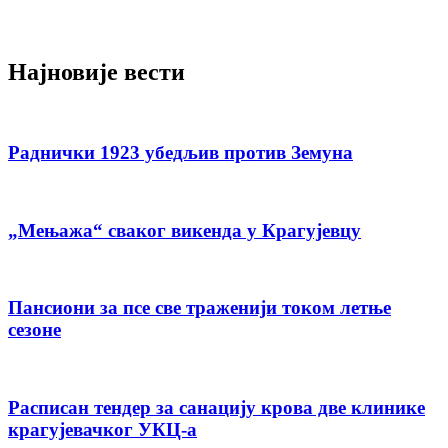
Најновије вести
Раднички 1923 убедљив против Земуна
„Мењажа“ сваког викенда у Крагујевцу
Пансиони за псе све траженији током летње
сезоне
Расписан тендер за санацију крова две клинике
крагујевачког УКЦ-а