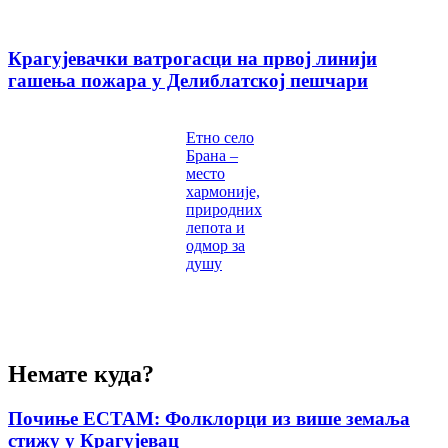
Крагујевачки ватрогасци на првој линији
гашења пожара у Делиблатској пешчари
Етно село
Брана –
место
хармоније,
природних
лепота и
одмор за
душу
Немате куда?
Почиње ЕСТАМ: Фолклорци из више земаља
стижу у Крагујевац