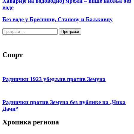
Хаварије на водоводној мрежи – више насеља без
воде
Без воде у Бресници, Станову и Баљковцу
Претрага
за:
Спорт
Раднички 1923 убедљив против Земуна
Раднички против Земуна без публике на „Чика
Дачи“
Хроника региона