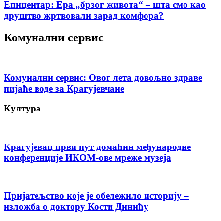
Епицентар: Ера „брзог живота“ – шта смо као
друштво жртвовали зарад комфора?
Комунални сервис
Комунални сервис: Овог лета довољно здраве
пијаће воде за Крагујевчане
Култура
Крагујевац први пут домаћин међународне
конференције ИКОМ-ове мреже музеја
Пријатељство које је обележило историју –
изложба о доктору Кости Динићу