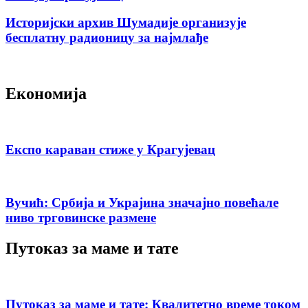
Историјски архив Шумадије организује
бесплатну радионицу за најмлађе
Економија
Експо караван стиже у Крагујевац
Вучић: Србија и Украјина значајно повећале
ниво трговинске размене
Путоказ за маме и тате
Путоказ за маме и тате: Квалитетно време током