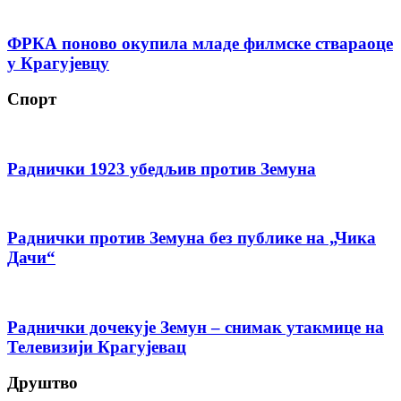
ФРКА поново окупила младе филмске ствараоце
у Крагујевцу
Спорт
Раднички 1923 убедљив против Земуна
Раднички против Земуна без публике на „Чика
Дачи“
Раднички дочекује Земун – снимак утакмице на
Телевизији Крагујевац
Друштво