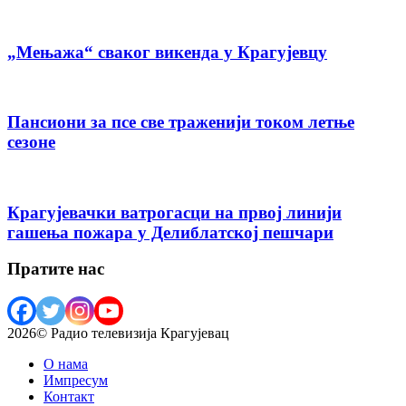
„Мењажа“ сваког викенда у Крагујевцу
Пансиони за псе све траженији током летње
сезоне
Крагујевачки ватрогасци на првој линији
гашења пожара у Делиблатској пешчари
Пратите нас
2026© Радио телевизија Крагујевац
О нама
Импресум
Контакт