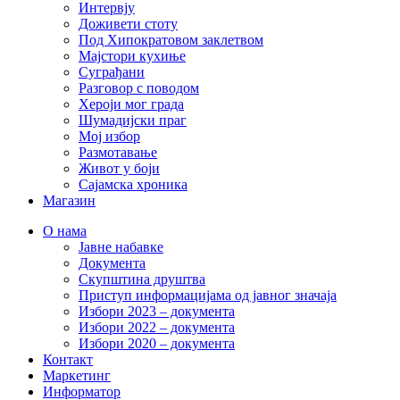
Интервју
Доживети стоту
Под Хипократовом заклетвом
Мајстори кухиње
Суграђани
Разговор с поводом
Хероји мог града
Шумадијски праг
Мој избор
Размотавање
Живот у боји
Сајамска хроника
Магазин
О нама
Јавне набавке
Документа
Скупштина друштва
Приступ информацијама од јавног значаја
Избори 2023 – документа
Избори 2022 – документа
Избори 2020 – документа
Контакт
Маркетинг
Информатор