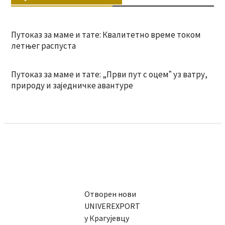
Путоказ за маме и тате: Квалитетно време током
летњег распуста
Путоказ за маме и тате: „Први пут с оцемˮ уз ватру,
природу и заједничке авантуре
Отворен нови
UNIVEREXPORT
у Крагујевцу