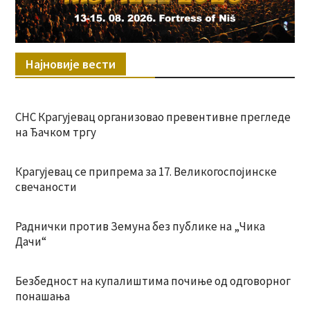
Најновије вести
СНС Крагујевац организовао превентивне прегледе
на Ђачком тргу
Крагујевац се припрема за 17. Великогоспојинске
свечаности
Раднички против Земуна без публике на „Чика
Дачи“
Безбедност на купалиштима почиње од одговорног
понашања