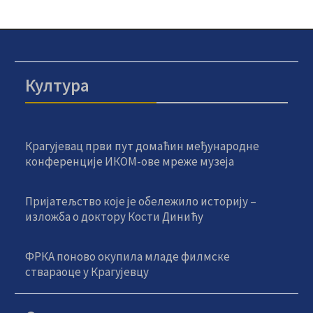
Култура
Крагујевац први пут домаћин међународне
конференције ИКОМ-ове мреже музеја
Пријатељство које је обележило историју –
изложба о доктору Кости Динићу
ФРКА поново окупила младе филмске
ствараоце у Крагујевцу