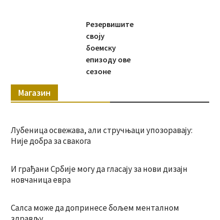
Резервишите
своју
боемску
епизоду ове
сезоне
Магазин
Лубеница освежава, али стручњаци упозоравају:
Није добра за свакога
И грађани Србије могу да гласају за нови дизајн
новчаница евра
Салса може да допринесе бољем менталном
здрављу