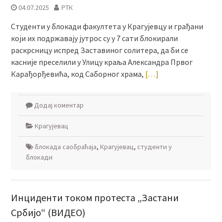
04.07.2025
РТК
Студенти у блокади факултета у Крагујевцу и грађани
који их подржавају јутрос су у 7 сати блокирали
раскрсницу испред Заставиног солитера, да би се
касније преселили у Улицу краља Александра Првог
Карађорђевића, код Саборног храма,
[…]
Додај коментар
Крагујевац
блокада саобраћаја
,
Крагујевац
,
студенти у
блокади
Инциденти током протеста „Застани
Србијо“ (ВИДЕО)