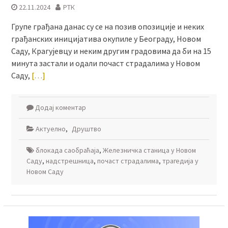
22.11.2024
РТК
Групе грађана данас су се на позив опозиције и неких
грађанских иницијатива окупиле у Београду, Новом
Саду, Крагујевцу и неким другим градовима да би на 15
минута застали и одали почаст страдалима у Новом
Саду,
[…]
Додај коментар
Актуелно
,
Друштво
блокада саобраћаја
,
Железничка станица у Новом
Саду
,
надстрешница
,
почаст страдалима
,
трагедија у
Новом Саду