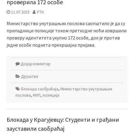
проверила 172 особе
11.07.2025
РТК
Министарство унутрашњих послова саопштило је да су
припадници полиције током претходне ноћи извршили
проверу идентитета укупно 172 особе, док је против
једне особе поднета прекршајна пријава.
Додај коментар
Друштво
блокада саобраћаја
,
Министарство унутрашњих
послова
,
МУП
,
полиција
Блокада у Крагујевцу: Студенти и грађани
зауставили саобраћај