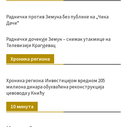
Раднички против Земуна без публике на „Чика
Дачи“
Раднички дочекује Земун – снимак утакмице на
Телевизији Крагујевац
Хроника региона
Хроника региона: Инвестицијом вредном 205
милиона динара обухваћена реконструкција
цевовода у Книћу
10 минута