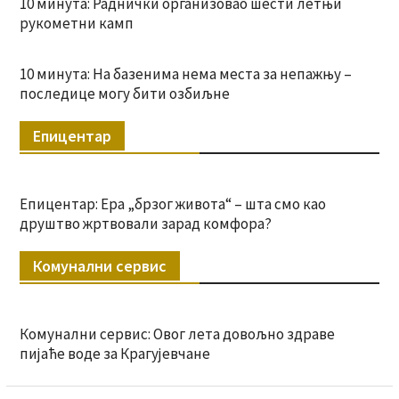
10 минута: Раднички организовао шести летњи
рукометни камп
10 минута: На базенима нема места за непажњу –
последице могу бити озбиљне
Епицентар
Епицентар: Ера „брзог живота“ – шта смо као
друштво жртвовали зарад комфора?
Комунални сервис
Комунални сервис: Овог лета довољно здраве
пијаће воде за Крагујевчане