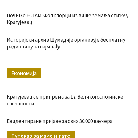
Почиње ЕСТАМ: Фолклорци из више земаља стижу у
Крагујевац
Историјски архив Шумадије организује бесплатну
радионицу за најмлађе
Економија
Крагујевац се припрема за 17. Великогоспојинске
свечаности
Евидентиране пријаве за свих 30.000 ваучера
Путоказ за маме и тате