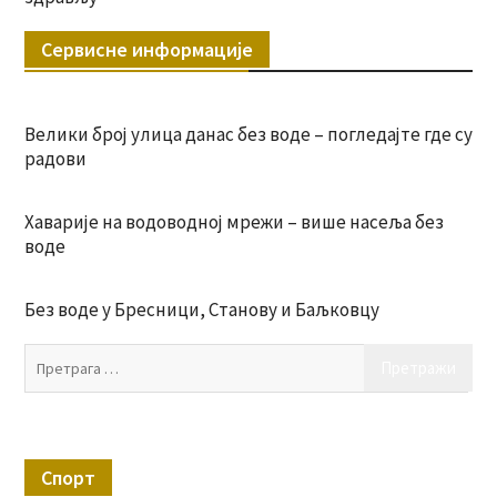
Сервисне информације
Велики број улица данас без воде – погледајте где су
радови
Хаварије на водоводној мрежи – више насеља без
воде
Без воде у Бресници, Станову и Баљковцу
Пр
за:
Спорт