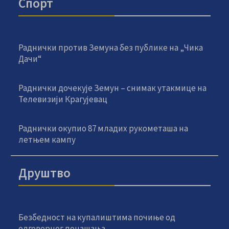
Спорт
Раднички против Земуна без публике на „Чика
Дачи“
Раднички дочекује Земун – снимак утакмице на
Телевизији Крагујевац
Раднички окупио 87 младих рукометаша на
летњем кампу
Друштво
Безбедност на купалиштима почиње од
одговорног понашања