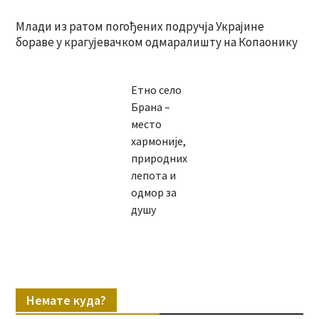
Млади из ратом погођених подручја Украјине
бораве у крагујевачком одмаралишту на Копаонику
Етно село
Брана –
место
хармоније,
природних
лепота и
одмор за
душу
Немате куда?