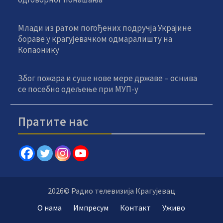
Млади из ратом погођених подручја Украјине
бораве у крагујевачком одмаралишту на
Копаонику
Због пожара и суше нове мере државе – оснива
се посебно одељење при МУП-у
Пратите нас
2026© Радио телевизија Крагујевац
О нама
Импресум
Контакт
Уживо