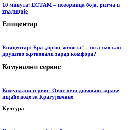
10 минута: ЕСТАМ – позорница боја, ритма и
традиције
Епицентар
Епицентар: Ера „брзог живота“ – шта смо као
друштво жртвовали зарад комфора?
Комунални сервис
Комунални сервис: Овог лета довољно здраве
пијаће воде за Крагујевчане
Култура