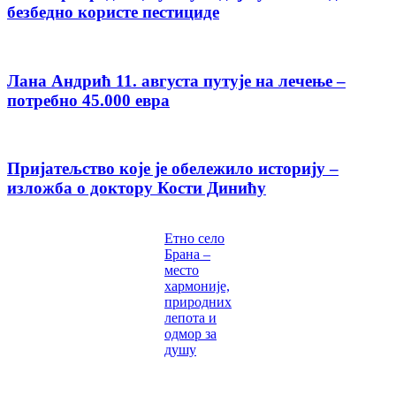
безбедно користе пестициде
Лана Андрић 11. августа путује на лечење –
потребно 45.000 евра
Пријатељство које је обележило историју –
изложба о доктору Кости Динићу
Етно село
Брана –
место
хармоније,
природних
лепота и
одмор за
душу