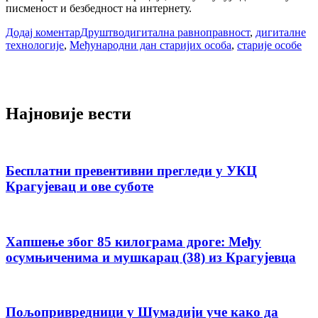
писменост и безбедност на интернету.
Додај коментар
Друштво
дигитална равноправност
,
дигиталне
технологије
,
Међународни дан старијих особа
,
старије особе
Најновије вести
Бесплатни превентивни прегледи у УКЦ
Крагујевац и ове суботе
Хапшење због 85 килограма дроге: Међу
осумњиченима и мушкарац (38) из Крагујевца
Пољопривредници у Шумадији уче како да