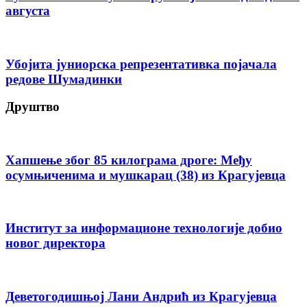
августа
Убојита јуниорска репрезентативка појачала
редове Шумадинки
Друштво
Хапшење због 85 килограма дроге: Међу
осумњиченима и мушкарац (38) из Крагујевца
Институт за информационе технологије добио
новог директора
Деветогодишњој Лани Андрић из Крагујевца