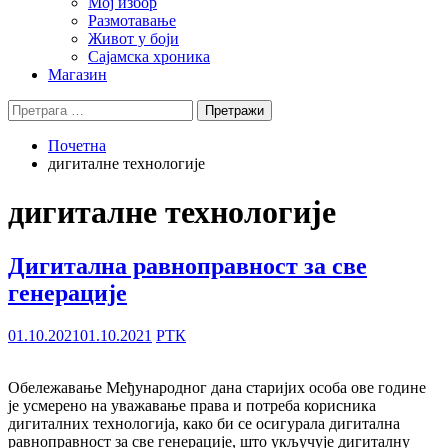
Мој избор
Размотавање
Живот у боји
Сајамска хроника
Магазин
Претрага
за:
Почетна
дигиталне технологије
дигиталне технологије
Дигитална равноправност за све
генерације
01.10.2021
01.10.2021
РТК
Обележавање Међународног дана старијих особа ове године
је усмерено на уважавање права и потреба корисника
дигиталних технологија, како би се осигурала дигитална
равноправност за све генерације, што укључује дигиталну