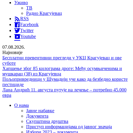
Уживо
ТВ
Радио Крагујевац
RSS
Facebook
Twitter
Youtube
07.08.2026.
Најновије
Бесплатни превентивни прегледи у УКЦ Крагујевац и ове
суботе
Хапшење због 85 килограма дроге: Међу осумњиченима и
мушкарац (38) из Крагујевца
Пољопривредници у Шумадији уче како да безбедно користе
пестициде
Лана Андрић 11. августа путује на лечење – потребно 45.000
евра
О нама
Јавне набавке
Документа
Скупштина друштва
Приступ информацијама од јавног значаја
Избори 2023 – документа