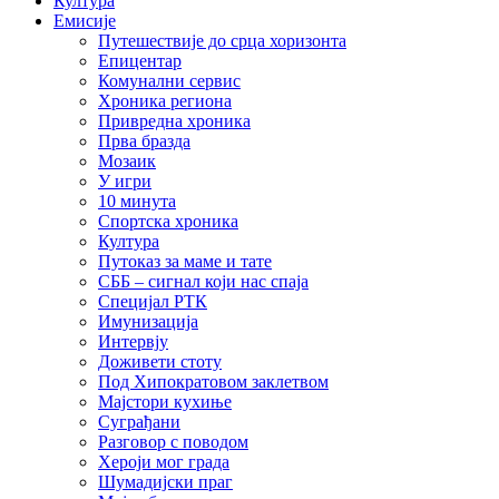
Култура
Емисије
Путешествије до срца хоризонта
Епицентар
Комунални сервис
Хроника региона
Привредна хроника
Прва бразда
Мозаик
У игри
10 минута
Спортска хроника
Култура
Путоказ за маме и тате
СББ – сигнал који нас спаја
Специјал РТК
Имунизација
Интервју
Доживети стоту
Под Хипократовом заклетвом
Мајстори кухиње
Суграђани
Разговор с поводом
Хероји мог града
Шумадијски праг