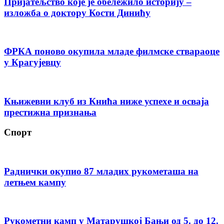
Пријатељство које је обележило историју –
изложба о доктору Кости Динићу
ФРКА поново окупила младе филмске ствараоце
у Крагујевцу
Књижевни клуб из Кнића ниже успехе и осваја
престижна признања
Спорт
Раднички окупио 87 младих рукометаша на
летњем кампу
Рукометни камп у Матарушкој Бањи од 5. до 12.