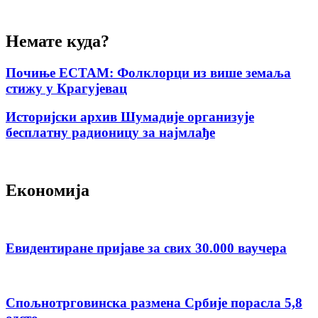
Немате куда?
Почиње ЕСТАМ: Фолклорци из више земаља
стижу у Крагујевац
Историјски архив Шумадије организује
бесплатну радионицу за најмлађе
Економија
Евидентиране пријаве за свих 30.000 ваучера
Спољнотрговинска размена Србије порасла 5,8