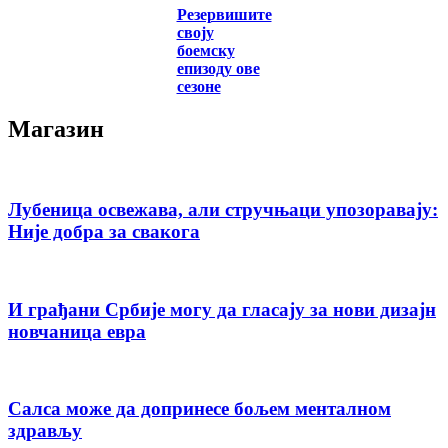
Резервишите
своју
боемску
епизоду ове
сезоне
Магазин
Лубеница освежава, али стручњаци упозоравају:
Није добра за свакога
И грађани Србије могу да гласају за нови дизајн
новчаница евра
Салса може да допринесе бољем менталном
здрављу