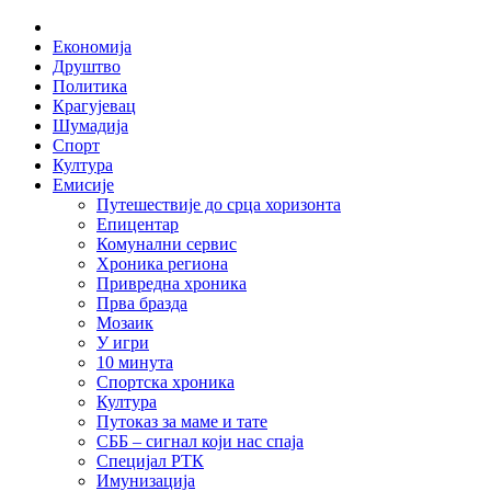
Skip
Home
to
Економија
content
Друштво
Политика
Крагујевац
Шумадија
Спорт
Култура
Емисије
Путешествије до срца хоризонта
Епицентар
Комунални сервис
Хроника региона
Привредна хроника
Прва бразда
Мозаик
У игри
10 минута
Спортска хроника
Култура
Путоказ за маме и тате
СББ – сигнал који нас спаја
Специјал РТК
Имунизација