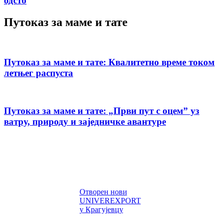
одсто
Путоказ за маме и тате
Путоказ за маме и тате: Квалитетно време током
летњег распуста
Путоказ за маме и тате: „Први пут с оцемˮ уз
ватру, природу и заједничке авантуре
Отворен нови
UNIVEREXPORT
у Крагујевцу