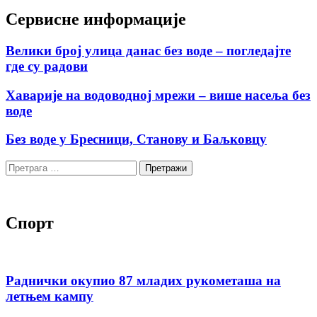
Сервисне информације
Велики број улица данас без воде – погледајте
где су радови
Хаварије на водоводној мрежи – више насеља без
воде
Без воде у Бресници, Станову и Баљковцу
Претрага
за:
Спорт
Раднички окупио 87 младих рукометаша на
летњем кампу