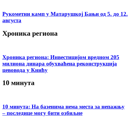
Рукометни камп у Матарушкој Бањи од 5. до 12.
августа
Хроника региона
Хроника региона: Инвестицијом вредном 205
милиона динара обухваћена реконструкција
цевовода у Книћу
10 минута
10 минута: На базенима нема места за непажњу
– последице могу бити озбиљне