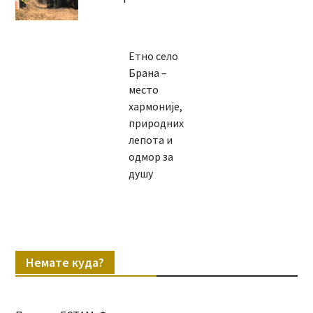
Етно село
Брана –
место
хармоније,
природних
лепота и
одмор за
душу
Немате куда?