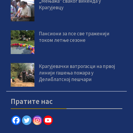
„Мењажа“ сваког викенда у
Крагујевцу
Пансиони за псе све траженији
током летње сезоне
Крагујевачки ватрогасци на првој
линији гашења пожара у
Делиблатској пешчари
Пратите нас