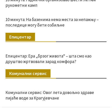
рукометни камп
10 минута: На базенима нема места за непажњу –
последице могу бити озбиљне
Епицентар
Епицентар: Ера „брзог живота“ – шта смо као
друштво жртвовали зарад комфора?
Комунални сервис
Комунални сервис: Овог лета довољно здраве
пијаће воде за Крагујевчане