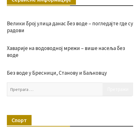
Велики број улица данас без воде – погледајте где су
радови
Хаварије на водоводној мрежи – више насеља без
воде
Без воде у Бресници, Станову и Баљковцу
Пр
за:
Спорт