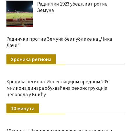
Раднички 1923 убедљив против
Земуна
Раднички против Земуна без публике на „Чика
Дачи“
Хроника региона
Хроника региона: Инвестицијом вредном 205
милиона динара обухваћена реконструкција
цевовода у Книћу
10 минута
10 минута: Раднички организовао шести летњи