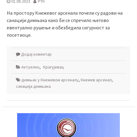
01.08.2023
РТК
На простору Кнежевог арсенала почели су радови на
санацији димњака како би се спречило његово
евентуално рушење и обезбедила сигурност за
посетиоце.
Додај коментар
Актуелно
,
Крагујевац
димњак у Кнежевом арсеналу
,
Кнежев арсенал
,
санација димњака