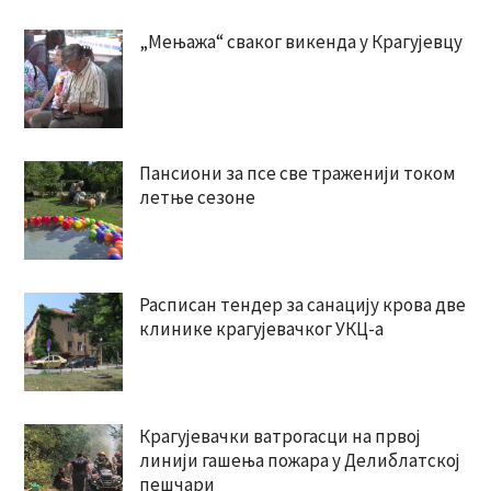
„Мењажа“ сваког викенда у Крагујевцу
Пансиони за псе све траженији током
летње сезоне
Расписан тендер за санацију крова две
клинике крагујевачког УКЦ-а
Крагујевачки ватрогасци на првој
линији гашења пожара у Делиблатској
пешчари