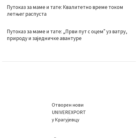
Путоказ за маме и тате: Квалитетно време током
летњег распуста
Путоказ за маме и тате: „Први пут с оцемˮ уз ватру,
природу и заједничке авантуре
Отворен нови
UNIVEREXPORT
у Крагујевцу