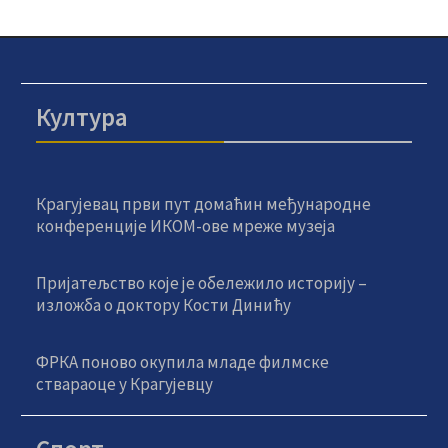
Култура
Крагујевац први пут домаћин међународне
конференције ИКОМ-ове мреже музеја
Пријатељство које је обележило историју –
изложба о доктору Кости Динићу
ФРКА поново окупила младе филмске
ствараоце у Крагујевцу