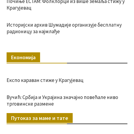
Почиње ЕСТАМ: Фолклорци из више земаља стижу у
Крагујевац
Историјски архив Шумадије организује бесплатну
радионицу за најмлађе
Економија
Експо караван стиже у Крагујевац
Вучић: Србија и Украјина значајно повећале ниво
трговинске размене
Путоказ за маме и тате