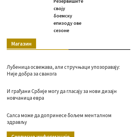
Резервишите
своју
боемску
епизоду ове
сезоне
Магазин
Лубеница освежава, али стручњаци упозоравају:
Није добра за свакога
И грађани Србије могу да гласају за нови дизајн
новчаница евра
Салса може да допринесе бољем менталном
здрављу
Сервисне информације