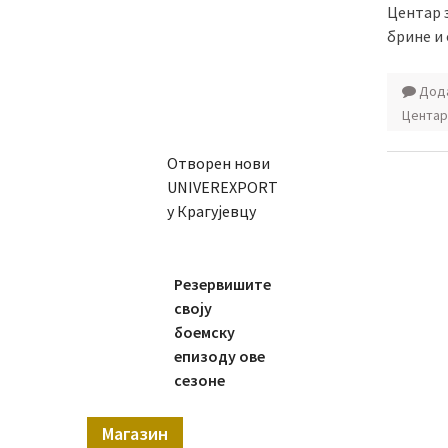
Центар з
брине и 
Дода
Центар
Отворен нови
UNIVEREXPORT
у Крагујевцу
Резервишите
своју
боемску
епизоду ове
сезоне
Магазин