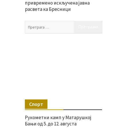
привремено искључена јавна
расвета ка Бресници
Претрага
за:
Спорт
Рукометни камп у Матарушкој
Бањи од 5. до 12. августа