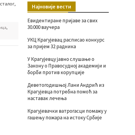
сталог,
Најновије вести
Евидентиране пријаве за свих
30.000 ваучера
ица
,
УКЦ Крагујевац расписао конкурс
за пријем 32 радника
У Крагујевцу јавно слушање о
Закону о Правосудној академији и
борби против корупције
Деветогодишњој Лани Андрић из
Крагујевца потребна помоћ за
наставак лечења
Крагујевачки ватрогасци помажу у
гашењу пожара на истоку Србије