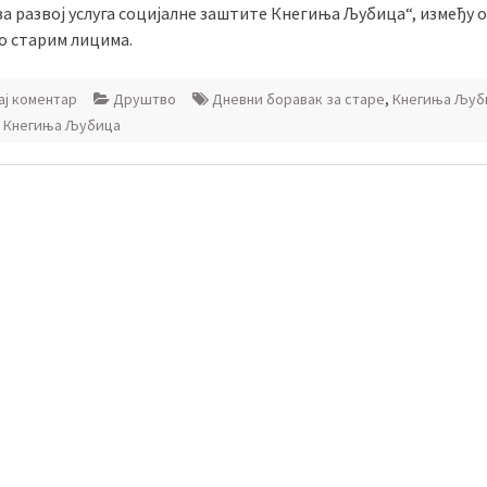
а развој услуга социјалне заштите Кнегиња Љубица“, између о
о старим лицима.
ј коментар
Друштво
Дневни боравак за старе
,
Кнегиња Љуб
 Кнегиња Љубица