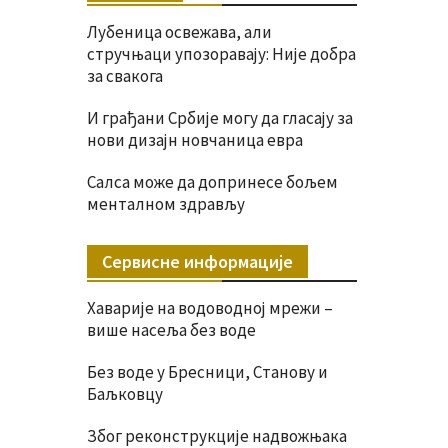
Лубеница освежава, али
стручњаци упозоравају: Није добра
за свакога
И грађани Србије могу да гласају за
нови дизајн новчаница евра
Салса може да допринесе бољем
менталном здрављу
Сервисне информације
Хаварије на водоводној мрежи –
више насеља без воде
Без воде у Бресници, Станову и
Баљковцу
Због реконструкције надвожњака