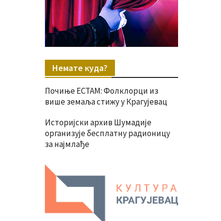
Немате куда?
Почиње ЕСТАМ: Фолклорци из
више земаља стижу у Крагујевац
Историјски архив Шумадије
организује бесплатну радионицу
за најмлађе