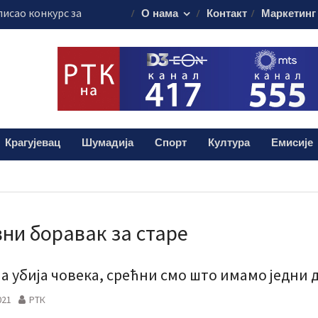
писао конкурс за
О нама
Контакт
Маркетинг
слушање о Закону
емији и борби
ни Андрић из
а помоћ за
Крагујевац
Шумадија
Спорт
Култура
Емисије
е за свих 30.000
ни боравак за старе
а убија човека, срећни смо што имамо једни 
021
РТК