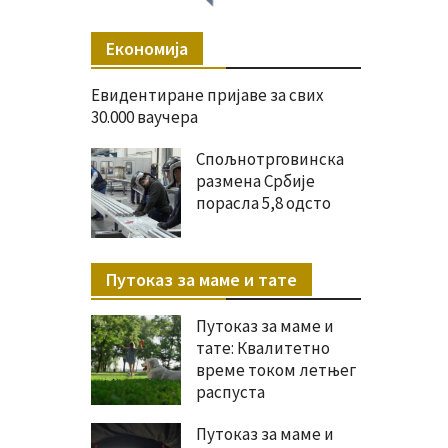
Економија
Евидентиране пријаве за свих
30.000 ваучера
Спољнотрговинска
размена Србије
порасла 5,8 одсто
Путоказ за маме и тате
Путоказ за маме и
тате: Квалитетно
време током летњег
распуста
Путоказ за маме и