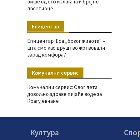
више од сто излагача и бројне
посетиоце
Епицентар
Епицентар: Ера „брзог живота“ –
шта смо као друштво жртвовали
зарад комфора?
Комунални сервис
Комунални сервис: Овог лета
довољно здраве пијаће воде за
Крагујевчане
Култура
Спо