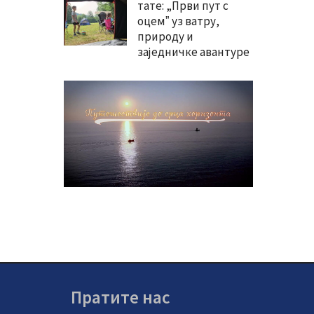
тате: „Први пут с
оцемˮ уз ватру,
природу и
заједничке авантуре
Пратите нас