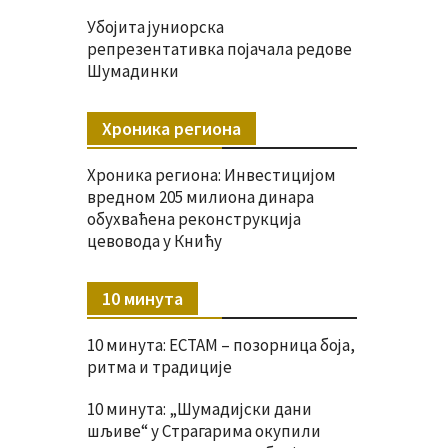
Убојита јуниорска
репрезентативка појачала редове
Шумадинки
Хроника региона
Хроника региона: Инвестицијом
вредном 205 милиона динара
обухваћена реконструкција
цевовода у Книћу
10 минута
10 минута: ЕСТАМ – позорница боја,
ритма и традиције
10 минута: „Шумадијски дани
шљиве“ у Страгарима окупили