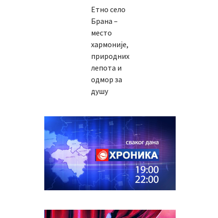
Етно село
Брана –
место
хармоније,
природних
лепота и
одмор за
душу