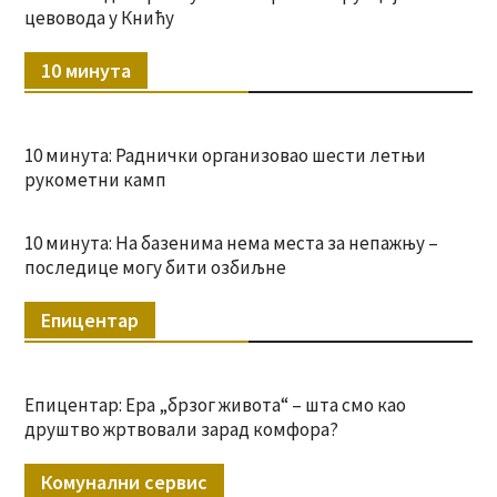
цевовода у Книћу
10 минута
10 минута: Раднички организовао шести летњи
рукометни камп
10 минута: На базенима нема места за непажњу –
последице могу бити озбиљне
Епицентар
Епицентар: Ера „брзог живота“ – шта смо као
друштво жртвовали зарад комфора?
Комунални сервис