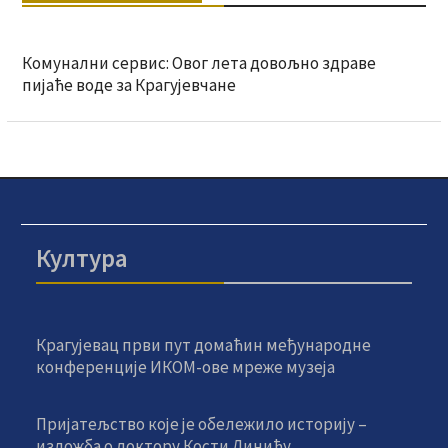
Комунални сервис: Овог лета довољно здраве
пијаће воде за Крагујевчане
Култура
Крагујевац први пут домаћин међународне
конференције ИКОМ-ове мреже музеја
Пријатељство које је обележило историју –
изложба о доктору Кости Динићу