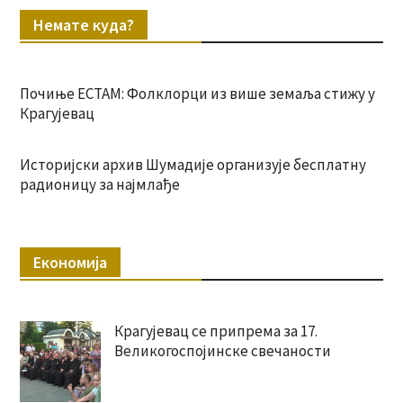
Немате куда?
Почиње ЕСТАМ: Фолклорци из више земаља стижу у
Крагујевац
Историјски архив Шумадије организује бесплатну
радионицу за најмлађе
Економија
Крагујевац се припрема за 17.
Великогоспојинске свечаности