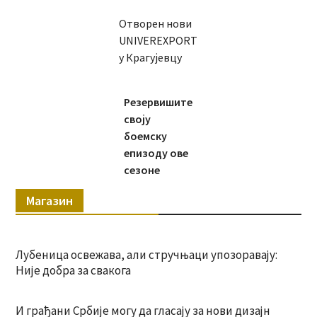
Отворен нови
UNIVEREXPORT
у Крагујевцу
Резервишите
своју
боемску
епизоду ове
сезоне
Магазин
Лубеница освежава, али стручњаци упозоравају:
Није добра за свакога
И грађани Србије могу да гласају за нови дизајн