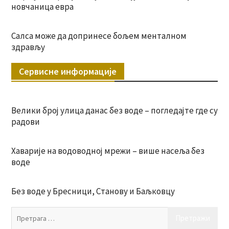
новчаница евра
Салса може да допринесе бољем менталном
здрављу
Сервисне информације
Велики број улица данас без воде – погледајте где су
радови
Хаварије на водоводној мрежи – више насеља без
воде
Без воде у Бресници, Станову и Баљковцу
Пр
за: