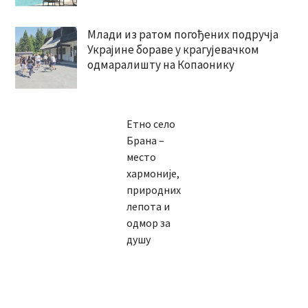
Млади из ратом погођених подручја
Украјине бораве у крагујевачком
одмаралишту на Копаонику
Етно село
Брана –
место
хармоније,
природних
лепота и
одмор за
душу