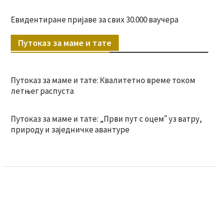
Евидентиране пријаве за свих 30.000 ваучера
Путоказ за маме и тате
Путоказ за маме и тате: Квалитетно време током
летњег распуста
Путоказ за маме и тате: „Први пут с оцемˮ уз ватру,
природу и заједничке авантуре