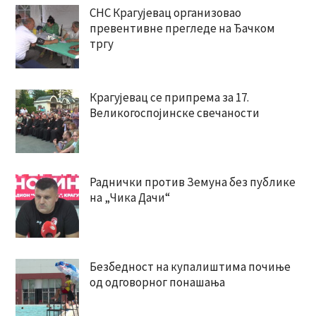
СНС Крагујевац организовао
превентивне прегледе на Ђачком
тргу
Крагујевац се припрема за 17.
Великогоспојинске свечаности
Раднички против Земуна без публике
на „Чика Дачи“
Безбедност на купалиштима почиње
од одговорног понашања