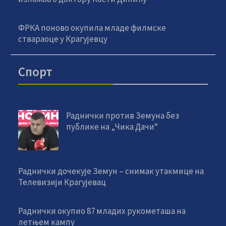
ФРКА поново окупила младе филмске
ствараоце у Крагујевцу
Спорт
Раднички против Земуна без
публике на „Чика Дачи“
Раднички дочекује Земун – снимак утакмице на
Телевизији Крагујевац
Раднички окупио 87 младих рукометаша на
летњем кампу