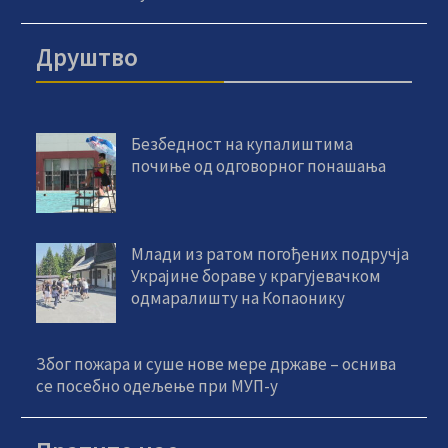
Друштво
Безбедност на купалиштима
почиње од одговорног понашања
Млади из ратом погођених подручја
Украјине бораве у крагујевачком
одмаралишту на Копаонику
Због пожара и суше нове мере државе – оснива
се посебно одељење при МУП-у