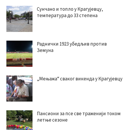
Сунчано и топло у Крагујевцу,
температура до 33 степена
Раднички 1923 убедљив против
Земуна
„Мењажа“ сваког викенда у Крагујевцу
Пансиони за псе све траженији током
летње сезоне