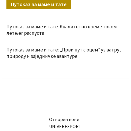
Путоказ за маме и тате
Путоказ за маме и тате: Квалитетно време током
летњег распуста
Путоказ за маме и тате: „Први пут с оцемˮ уз ватру,
природу и заједничке авантуре
Отворен нови
UNIVEREXPORT