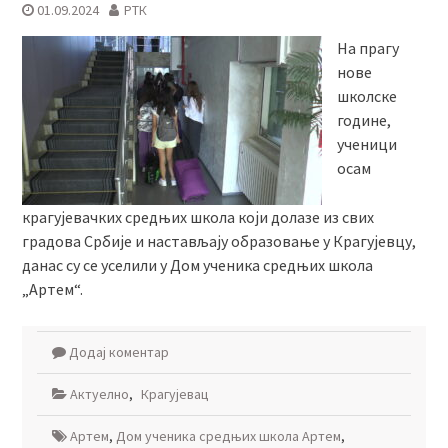
01.09.2024
РТК
На прагу
нове
школске
године,
ученици
осам
крагујевачких средњих школа који долазе из свих
градова Србије и настављају образовање у Крагујевцу,
данас су се уселили у Дом ученика средњих школа
„Артем“.
Додај коментар
Актуелно
,
Крагујевац
Артем
,
Дом ученика средњих школа Артем
,