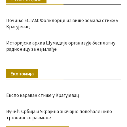
Почиње ЕСТАМ: Фолклорци из више земаља стижу у
Крагујевац
Историјски архив Шумадије организује бесплатну
радионицу за најмлађе
Економија
Експо караван стиже у Крагујевац
Вучић: Србија и Украјина значајно повећале ниво
трговинске размене