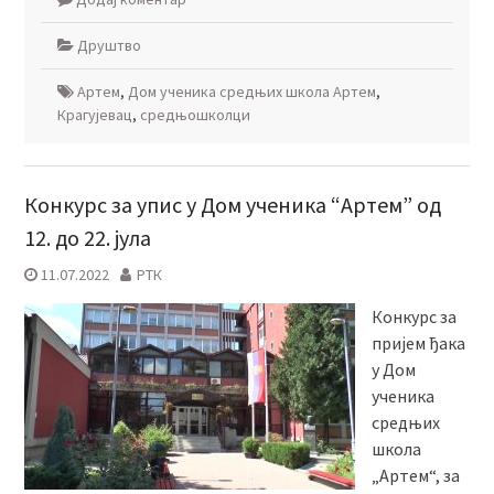
Друштво
Артем
,
Дом ученика средњих школа Артем
,
Крагујевац
,
средњошколци
Конкурс за упис у Дом ученика “Артем” од
12. до 22. јула
11.07.2022
РТК
Конкурс за
пријем ђака
у Дом
ученика
средњих
школа
„Артем“, за