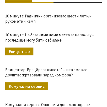
10 минута: Раднички организовао шести летњи
рукометни камп
10 минута: На базенима нема места за непажњу –
последице могу бити озбиљне
Епицентар
Епицентар: Ера „брзог живота“ – шта смо као
друштво жртвовали зарад комфора?
Комунални сервис
Комунални сервис: Овог лета довољно здраве