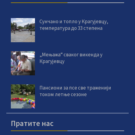
Сунчано и топло у Крагујевцу,
температура до 33 степена
„Мењажа“ сваког викенда у
Крагујевцу
Пансиони за псе све траженији
током летње сезоне
Пратите нас