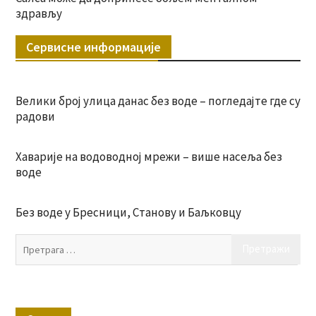
здрављу
Сервисне информације
Велики број улица данас без воде – погледајте где су
радови
Хаварије на водоводној мрежи – више насеља без
воде
Без воде у Бресници, Станову и Баљковцу
Пр
за: