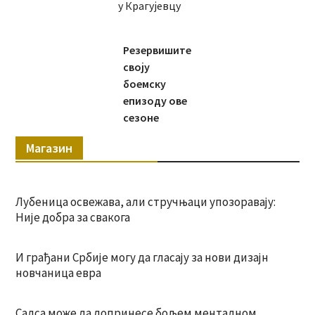
у Крагујевцу
Резервишите
своју
боемску
епизоду ове
сезоне
Магазин
Лубеница освежава, али стручњаци упозоравају:
Није добра за свакога
И грађани Србије могу да гласају за нови дизајн
новчаница евра
Салса може да допринесе бољем менталном