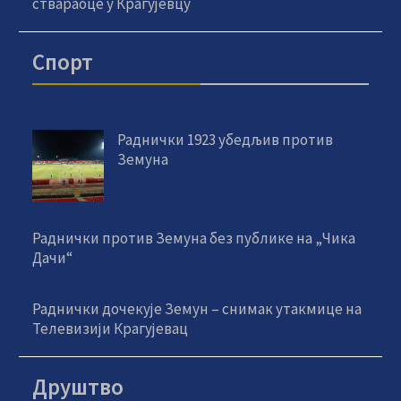
ствараоце у Крагујевцу
Спорт
Раднички 1923 убедљив против
Земуна
Раднички против Земуна без публике на „Чика
Дачи“
Раднички дочекује Земун – снимак утакмице на
Телевизији Крагујевац
Друштво