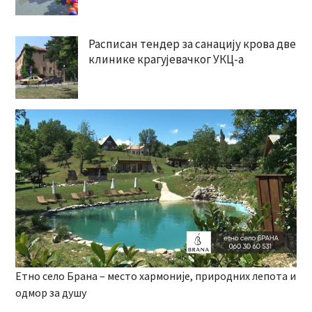
Расписан тендер за санацију крова две
клинике крагујевачког УКЦ-а
Етно село Брана – место хармоније, природних лепота и
одмор за душу