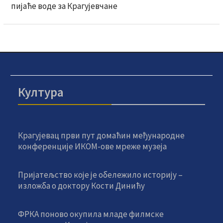
пијаће воде за Крагујевчане
Култура
Крагујевац први пут домаћин међународне
конференције ИКОМ-ове мреже музеја
Пријатељство које је обележило историју –
изложба о доктору Кости Динићу
ФРКА поново окупила младе филмске