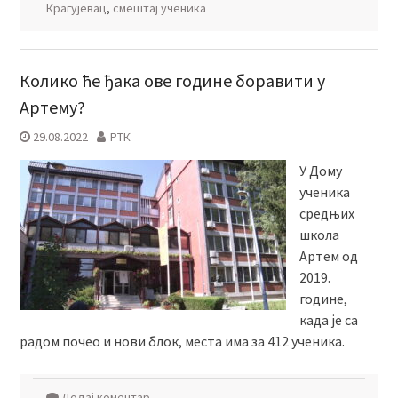
Крагујевац
,
смештај ученика
Колико ће ђака ове године боравити у
Артему?
29.08.2022
РТК
У Дому
ученика
средњих
школа
Артем од
2019.
године,
када је са
радом почео и нови блок, места има за 412 ученика.
Додај коментар