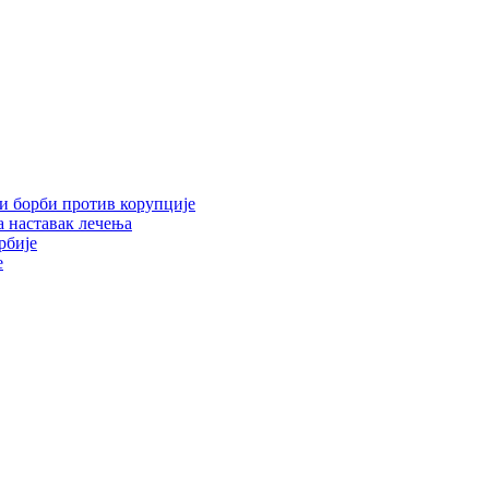
 и борби против корупције
 наставак лечења
рбије
е