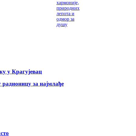
хармоније,
природних
лепота и
одмор за
душу
у у Крагујевац
 радионицу за најмлађе
дсто