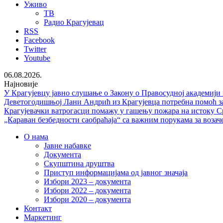
Уживо
ТВ
Радио Крагујевац
RSS
Facebook
Twitter
Youtube
06.08.2026.
Најновије
У Крагујевцу јавно слушање о Закону о Правосудној академији
Деветогодишњој Лани Андрић из Крагујевца потребна помоћ за
Крагујевачки ватрогасци помажу у гашењу пожара на истоку С
„Караван безбедности саобраћаја“ са важним порукама за возач
О нама
Јавне набавке
Документа
Скупштина друштва
Приступ информацијама од јавног значаја
Избори 2023 – документа
Избори 2022 – документа
Избори 2020 – документа
Контакт
Маркетинг