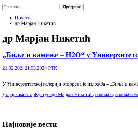
Претрага
за:
Почетна
др Марјан Никетић
др Марјан Никетић
„Биље и камење – H2O“ у Универзитетс
21.02.2024
21.03.2024
РТК
У Универзитетској галерији отворена је изложба – „Биље и кам
Додај коментар
Култура
др Марјан Никетић
,
изложба
,
изложба Б
Најновије вести