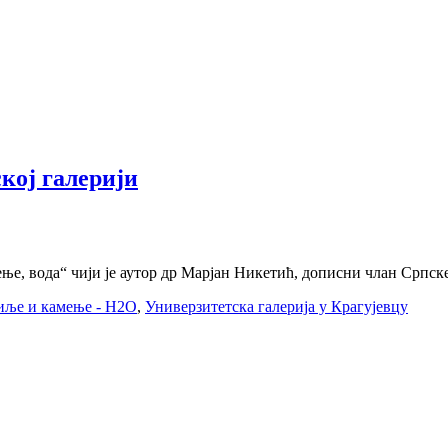
кој галерији
ење, вода“ чији је аутор др Марјан Никетић, дописни члан Српске
иље и камење - H2O
,
Универзитетска галерија у Крагујевцу