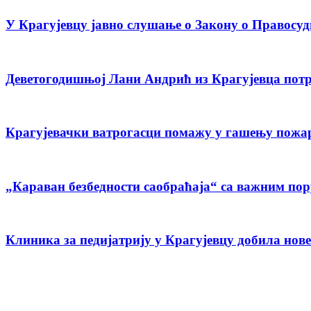
У Крагујевцу јавно слушање о Закону о Правосуд
Деветогодишњој Лани Андрић из Крагујевца потр
Крагујевачки ватрогасци помажу у гашењу пожар
„Караван безбедности саобраћаја“ са важним пор
Клиника за педијатрију у Крагујевцу добила нове