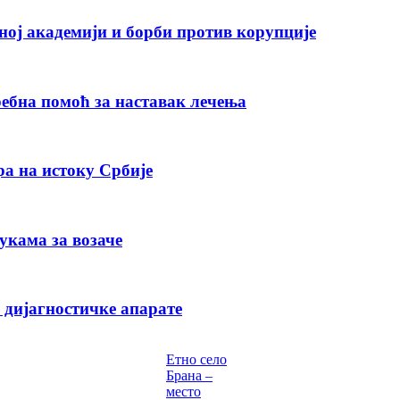
ној академији и борби против корупције
ебна помоћ за наставак лечења
а на истоку Србије
укама за возаче
 дијагностичке апарате
Етно село
Брана –
место