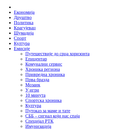
Skip
Home
to
Економија
content
Друштво
Политика
Крагујевац
Шумадија
Спорт
Култура
Емисије
Путешествије до срца хоризонта
Епицентар
Комунални сервис
Хроника региона
Привредна хроника
Прва бразда
Мозаик
У игри
10 минута
Спортска хроника
Култура
Путоказ за маме и тате
СББ – сигнал који нас спаја
Специјал РТК
Имунизација