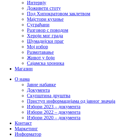
Интервју
Доживети стоту
Под Хипократовом заклетвом
Мајстори кухиње
Суграђани
Разговор с поводом
Хероји мог града
Шумадијски праг
Мој избор
Размотавање
Живот у боји
Сајамска хроника
Магазин
О нама
Јавне набавке
Документа
Скупштина друштва
Приступ информацијама од јавног значаја
Избори 2023 – документа
Избори 2022 – документа
Избори 2020 – документа
Контакт
Маркетинг
Информатор