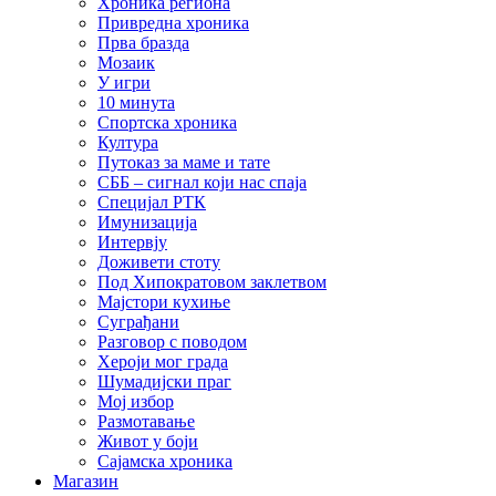
Хроника региона
Привредна хроника
Прва бразда
Мозаик
У игри
10 минута
Спортска хроника
Култура
Путоказ за маме и тате
СББ – сигнал који нас спаја
Специјал РТК
Имунизација
Интервју
Доживети стоту
Под Хипократовом заклетвом
Мајстори кухиње
Суграђани
Разговор с поводом
Хероји мог града
Шумадијски праг
Мој избор
Размотавање
Живот у боји
Сајамска хроника
Магазин