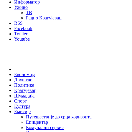
Информатор
Уживо
ТВ
Радио Крагујевац
RSS
Facebook
Twitter
Youtube
Home
Економија
Друштво
Политика
Крагујевац
Шумадија
Спорт
Култура
Емисије
Путешествије до срца хоризонта
Епицентар
Комунални сервис