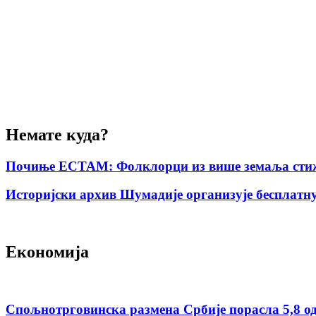
Немате куда?
Почиње ЕСТАМ: Фолклорци из више земаља стиж
Историјски архив Шумадије организује бесплатну
Економија
Спољнотрговинска размена Србије порасла 5,8 о