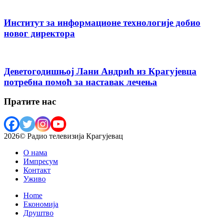
Институт за информационе технологије добио
новог директора
Деветогодишњој Лани Андрић из Крагујевца
потребна помоћ за наставак лечења
Пратите нас
2026© Радио телевизија Крагујевац
О нама
Импресум
Контакт
Уживо
Home
Економија
Друштво