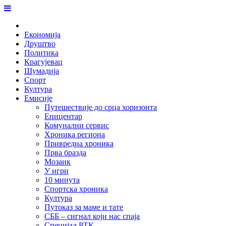
Skip
to
Home
content
Економија
Друштво
Политика
Крагујевац
Шумадија
Спорт
Култура
Емисије
Путешествије до срца хоризонта
Епицентар
Комунални сервис
Хроника региона
Привредна хроника
Прва бразда
Мозаик
У игри
10 минута
Спортска хроника
Култура
Путоказ за маме и тате
СББ – сигнал који нас спаја
Специјал РТК