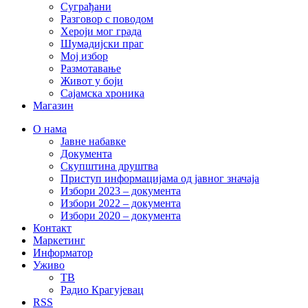
Суграђани
Разговор с поводом
Хероји мог града
Шумадијски праг
Мој избор
Размотавање
Живот у боји
Сајамска хроника
Магазин
О нама
Јавне набавке
Документа
Скупштина друштва
Приступ информацијама од јавног значаја
Избори 2023 – документа
Избори 2022 – документа
Избори 2020 – документа
Контакт
Маркетинг
Информатор
Уживо
ТВ
Радио Крагујевац
RSS