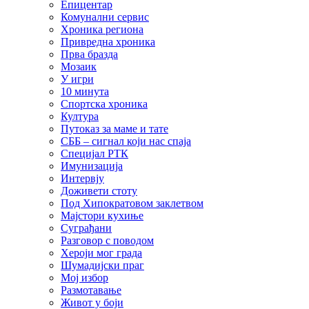
Епицентар
Комунални сервис
Хроника региона
Привредна хроника
Прва бразда
Мозаик
У игри
10 минута
Спортска хроника
Култура
Путоказ за маме и тате
СББ – сигнал који нас спаја
Специјал РТК
Имунизација
Интервју
Доживети стоту
Под Хипократовом заклетвом
Мајстори кухиње
Суграђани
Разговор с поводом
Хероји мог града
Шумадијски праг
Мој избор
Размотавање
Живот у боји