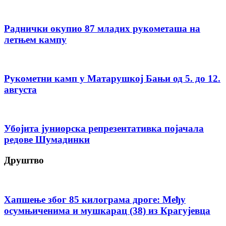
Раднички окупио 87 младих рукометаша на
летњем кампу
Рукометни камп у Матарушкој Бањи од 5. до 12.
августа
Убојита јуниорска репрезентативка појачала
редове Шумадинки
Друштво
Хапшење због 85 килограма дроге: Међу
осумњиченима и мушкарац (38) из Крагујевца