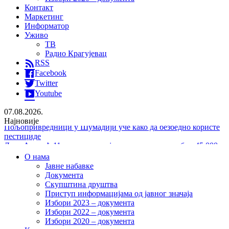
Контакт
Маркетинг
Информатор
Уживо
ТВ
Радио Крагујевац
RSS
Facebook
Twitter
Youtube
07.08.2026.
Најновије
Лана Андрић 11. августа путује на лечење – потребно 45.000
евра
Пријатељство које је обележило историју – изложба о доктору
О нама
Кости Динићу
Јавне набавке
Хапшење због 85 килограма дроге: Међу осумњиченима и
Документа
мушкарац (38) из Крагујевца
Скупштина друштва
Пољопривредници у Шумадији уче како да безбедно користе
Приступ информацијама од јавног значаја
пестициде
Избори 2023 – документа
Избори 2022 – документа
Избори 2020 – документа