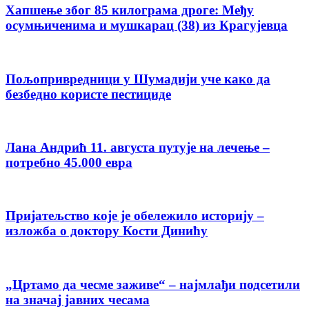
Хапшење због 85 килограма дроге: Међу
осумњиченима и мушкарац (38) из Крагујевца
Пољопривредници у Шумадији уче како да
безбедно користе пестициде
Лана Андрић 11. августа путује на лечење –
потребно 45.000 евра
Пријатељство које је обележило историју –
изложба о доктору Кости Динићу
„Цртамо да чесме заживе“ – најмлађи подсетили
на значај јавних чесама