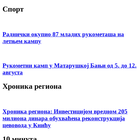
Спорт
Раднички окупио 87 младих рукометаша на
летњем кампу
Рукометни камп у Матарушкој Бањи од 5. до 12.
августа
Хроника региона
Хроника региона: Инвестицијом вредном 205
милиона динара обухваћена реконструкција
цевовода у Книћу
10 минута