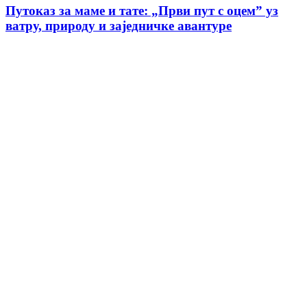
Путоказ за маме и тате: „Први пут с оцемˮ уз
ватру, природу и заједничке авантуре