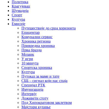
Политика
Крагујевац
Шумадија
Спорт
Култура
Емисије
Путешествије до срца хоризонта
Епицентар
Комунални сервис
Хроника региона
Привредна хроника
Прва бразда
Мозаик
У игри
10 минута
Спортска хроника
Култура
Путоказ за маме и тате
СББ – сигнал који нас спаја
Специјал РТК
Имунизација
Интервју
Доживети стоту
Под Хипократовом заклетвом
Мајстори кухиње