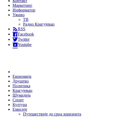
Контакт
Маркетинг
Информатор
Уживо
ТВ
Радио Крагујевац
RSS
Facebook
Twitter
Youtube
Home
Економија
Друштво
Политика
Крагујевац
Шумадија
Спорт
Култура
Емисије
Путешествије до срца хоризонта