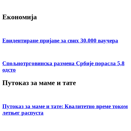
Економија
Евидентиране пријаве за свих 30.000 ваучера
Спољнотрговинска размена Србије порасла 5,8
одсто
Путоказ за маме и тате
Путоказ за маме и тате: Квалитетно време током
летњег распуста