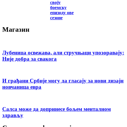
своју
боемску
епизоду ове
сезоне
Магазин
Лубеница освежава, али стручњаци упозоравају:
Није добра за свакога
И грађани Србије могу да гласају за нови дизајн
новчаница евра
Салса може да допринесе бољем менталном
здрављу