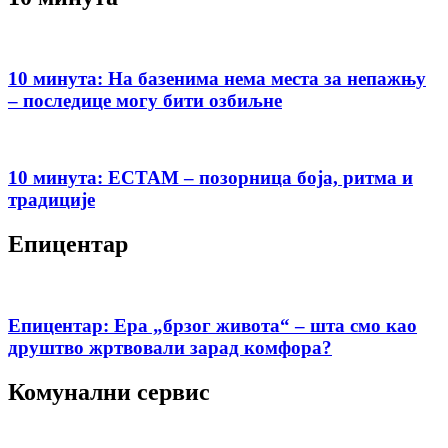
10 минута: На базенима нема места за непажњу
– последице могу бити озбиљне
10 минута: ЕСТАМ – позорница боја, ритма и
традиције
Епицентар
Епицентар: Ера „брзог живота“ – шта смо као
друштво жртвовали зарад комфора?
Комунални сервис