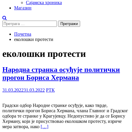
Сајамска хроника
Магазин
Претрага
за:
Почетна
еколошки протести
еколошки протести
Народна странка осуђује политички
прогон Бориса Хермана
31.03.2022
31.03.2022
РТК
Градски одбор Народне странке осуђује, како тврде,
политички прогон Бориса Хермана, члана Главног и Градског
одбора те странке у Крагујевцу. Недопустиво је да се Борису
Херману, који је присуствовао еколошком протесту, изриче
мера затвора, иако
[…]