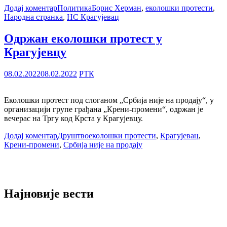
Додај коментар
Политика
Борис Херман
,
еколошки протести
,
Народна странка
,
НС Крагујевац
Одржан еколошки протест у
Крагујевцу
08.02.2022
08.02.2022
РТК
Еколошки протест под слоганом „Србија није на продају“, у
организацији групе грађана „Крени-промени“, одржан је
вечерас на Тргу код Крста у Крагујевцу.
Додај коментар
Друштво
еколошки протести
,
Крагујевац
,
Крени-промени
,
Србија није на продају
Најновије вести