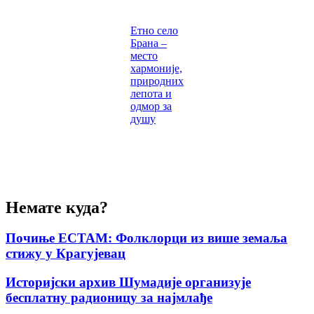
Етно село
Брана –
место
хармоније,
природних
лепота и
одмор за
душу
Немате куда?
Почиње ЕСТАМ: Фолклорци из више земаља
стижу у Крагујевац
Историјски архив Шумадије организује
бесплатну радионицу за најмлађе