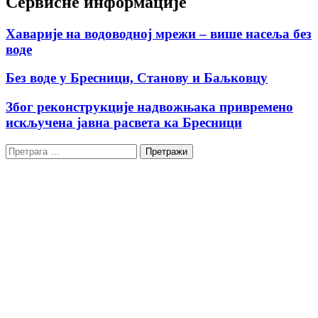
Сервисне информације
Хаварије на водоводној мрежи – више насеља без
воде
Без воде у Бресници, Станову и Баљковцу
Због реконструкције надвожњака привремено
искључена јавна расвета ка Бресници
Претрага
за: