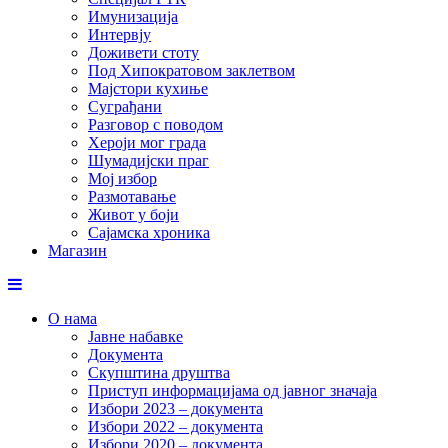
Имунизација
Интервју
Доживети стоту
Под Хипократовом заклетвом
Мајстори кухиње
Суграђани
Разговор с поводом
Хероји мог града
Шумадијски праг
Мој избор
Размотавање
Живот у боји
Сајамска хроника
Магазин
О нама
Јавне набавке
Документа
Скупштина друштва
Приступ информацијама од јавног значаја
Избори 2023 – документа
Избори 2022 – документа
Избори 2020 – документа