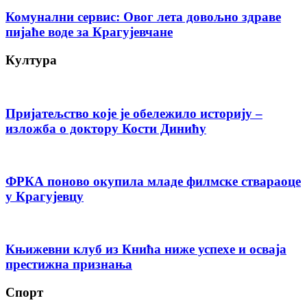
Комунални сервис: Овог лета довољно здраве
пијаће воде за Крагујевчане
Култура
Пријатељство које је обележило историју –
изложба о доктору Кости Динићу
ФРКА поново окупила младе филмске ствараоце
у Крагујевцу
Књижевни клуб из Кнића ниже успехе и осваја
престижна признања
Спорт