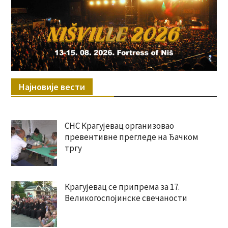
Најновије вести
СНС Крагујевац организовао
превентивне прегледе на Ђачком
тргу
Крагујевац се припрема за 17.
Великогоспојинске свечаности