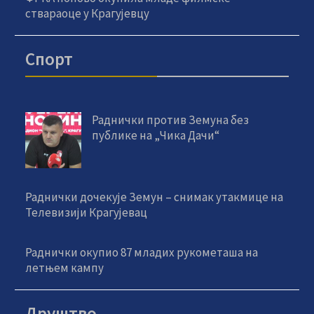
ствараоце у Крагујевцу
Спорт
Раднички против Земуна без
публике на „Чика Дачи“
Раднички дочекује Земун – снимак утакмице на
Телевизији Крагујевац
Раднички окупио 87 младих рукометаша на
летњем кампу
Друштво