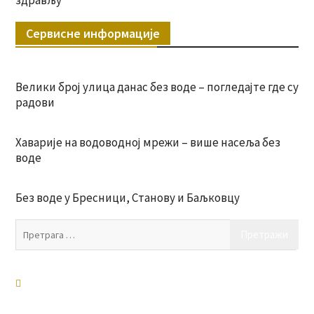
здрављу
Сервисне информације
Велики број улица данас без воде – погледајте где су
радови
Хаварије на водоводној мрежи – више насеља без
воде
Без воде у Бресници, Станову и Баљковцу
Пр
за: