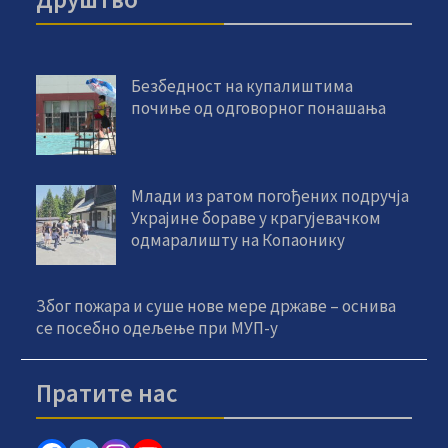
Безбедност на купалиштима
почиње од одговорног понашања
Млади из ратом погођених подручја
Украјине бораве у крагујевачком
одмаралишту на Копаонику
Због пожара и суше нове мере државе – оснива
се посебно одељење при МУП-у
Пратите нас