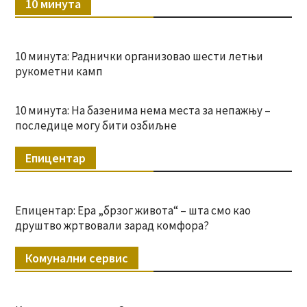
10 минута
10 минута: Раднички организовао шести летњи
рукометни камп
10 минута: На базенима нема места за непажњу –
последице могу бити озбиљне
Епицентар
Епицентар: Ера „брзог живота“ – шта смо као
друштво жртвовали зарад комфора?
Комунални сервис