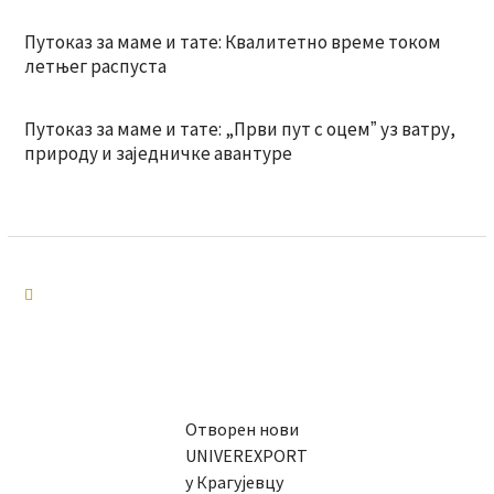
Путоказ за маме и тате: Квалитетно време током
летњег распуста
Путоказ за маме и тате: „Први пут с оцемˮ уз ватру,
природу и заједничке авантуре
Отворен нови
UNIVEREXPORT
у Крагујевцу