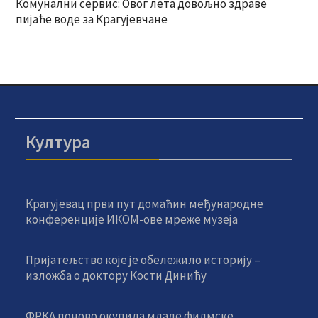
Комунални сервис: Овог лета довољно здраве
пијаће воде за Крагујевчане
Култура
Крагујевац први пут домаћин међународне
конференције ИКОМ-ове мреже музеја
Пријатељство које је обележило историју –
изложба о доктору Кости Динићу
ФРКА поново окупила младе филмске