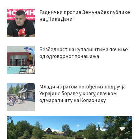
Раднички против Земуна без публике
на „Чика Дачи“
Безбедност на купалиштима почиње
од одговорног понашања
Млади из ратом погођених подручја
Украјине бораве у крагујевачком
одмаралишту на Копаонику