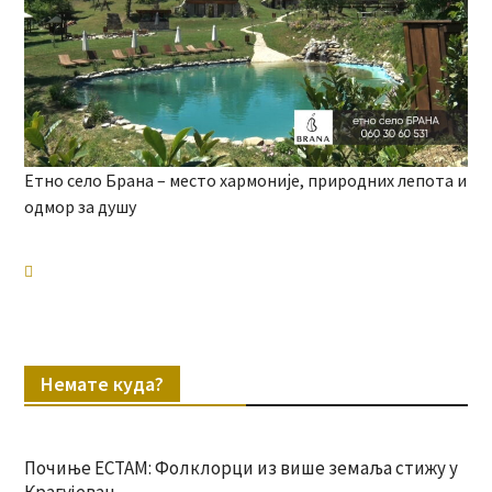
Етно село Брана – место хармоније, природних лепота и
одмор за душу
Немате куда?
Почиње ЕСТАМ: Фолклорци из више земаља стижу у