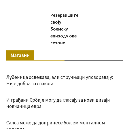
Резервишите
своју
боемску
епизоду ове
сезоне
Магазин
Лубеница освежава, али стручњаци упозоравају:
Није добра за свакога
И грађани Србије могу да гласају за нови дизајн
новчаница евра
Салса може да допринесе бољем менталном