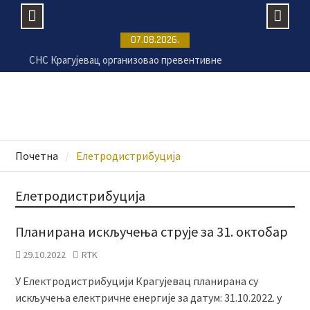
Skip
07.08.2026.
to
СНС Крагујевац организовао превентивне
content
прегледе на Ђачком тргу
Крагујевац се припрема за 17.
Великогоспојинске свечаности
Раднички против Земуна без публике на „Чика
Дачи“
Безбедност на купалиштима почиње од
Почетна
Елетродистрибуција
одговорног понашања
Елетродистрибуција
Планирана искључења струје за 31. октобар
29.10.2022
RTK
У Електродистрибуцији Крагујевац планирана су
искључења електричне енергије за датум: 31.10.2022. у