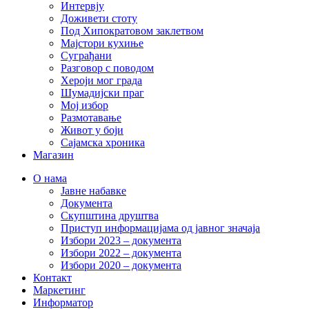
Интервју
Доживети стоту
Под Хипократовом заклетвом
Мајстори кухиње
Суграђани
Разговор с поводом
Хероји мог града
Шумадијски праг
Мој избор
Размотавање
Живот у боји
Сајамска хроника
Магазин
О нама
Јавне набавке
Документа
Скупштина друштва
Приступ информацијама од јавног значаја
Избори 2023 – документа
Избори 2022 – документа
Избори 2020 – документа
Контакт
Маркетинг
Информатор