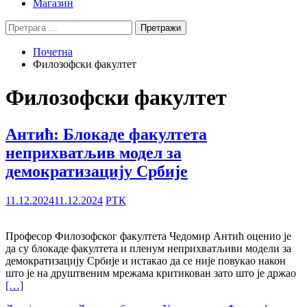
Магазин
Претрага
за:
Почетна
Филозофски факултет
Филозофски факултет
Антић: Блокаде факултета
неприхватљив модел за
демократизацију Србије
11.12.2024
11.12.2024
РТК
Професор Филозофског факултета Чедомир Антић оценио је
да су блокаде факултета и пленум неприхватљиви модели за
демократизацију Србије и истакао да се није повукао након
што је на друштвеним мрежама критикован зато што је држао
[…]