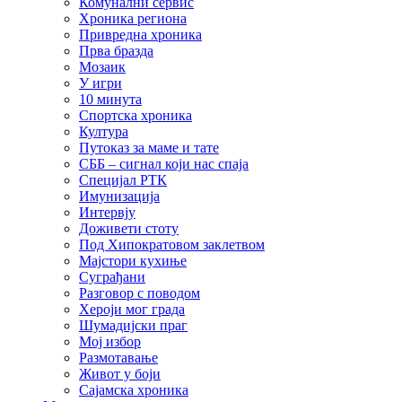
Комунални сервис
Хроника региона
Привредна хроника
Прва бразда
Мозаик
У игри
10 минута
Спортска хроника
Култура
Путоказ за маме и тате
СББ – сигнал који нас спаја
Специјал РТК
Имунизација
Интервју
Доживети стоту
Под Хипократовом заклетвом
Мајстори кухиње
Суграђани
Разговор с поводом
Хероји мог града
Шумадијски праг
Мој избор
Размотавање
Живот у боји
Сајамска хроника