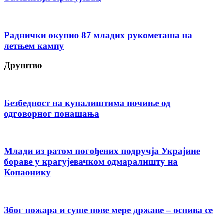
Раднички окупио 87 младих рукометаша на
летњем кампу
Друштво
Безбедност на купалиштима почиње од
одговорног понашања
Млади из ратом погођених подручја Украјине
бораве у крагујевачком одмаралишту на
Копаонику
Због пожара и суше нове мере државе – оснива се