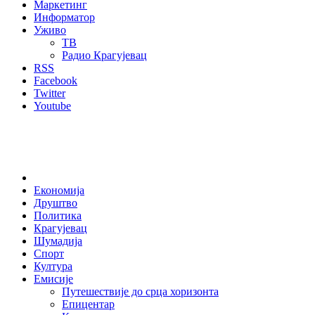
Маркетинг
Информатор
Уживо
ТВ
Радио Крагујевац
RSS
Facebook
Twitter
Youtube
Home
Економија
Друштво
Политика
Крагујевац
Шумадија
Спорт
Култура
Емисије
Путешествије до срца хоризонта
Епицентар