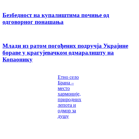
Безбедност на купалиштима почиње од
одговорног понашања
Млади из ратом погођених подручја Украјине
бораве у крагујевачком одмаралишту на
Копаонику
Етно село
Брана –
место
хармоније,
природних
лепота и
одмор за
душу