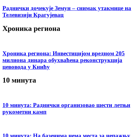
Раднички дочекује Земун – снимак утакмице на
Телевизији Крагујевац
Хроника региона
Хроника региона: Инвестицијом вредном 205
милиона динара обухваћена реконструкција
цевовода у Книћу
10 минута
10 минута: Раднички организовао шести летњи
рукометни камп
10 минута: На базенима нема места за непажњу