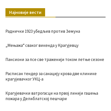
Најновије вести
Раднички 1923 убедљив против Земуна
„Мењажа“ сваког викенда у Крагујевцу
Пансиони за псе све траженији током летње сезоне
Расписан тендер за санацију крова две клинике
крагујевачког УКЦ-а
Крагујевачки ватрогасци на првој линији гашења
пожара у Делиблатској пешчари