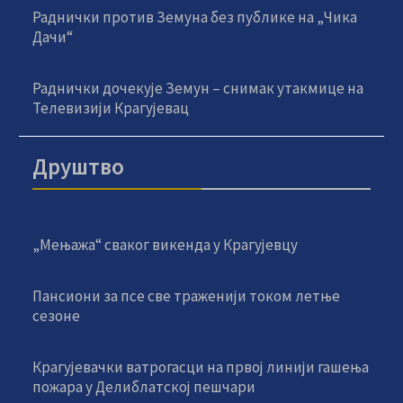
Раднички против Земуна без публике на „Чика
Дачи“
Раднички дочекује Земун – снимак утакмице на
Телевизији Крагујевац
Друштво
„Мењажа“ сваког викенда у Крагујевцу
Пансиони за псе све траженији током летње
сезоне
Крагујевачки ватрогасци на првој линији гашења
пожара у Делиблатској пешчари