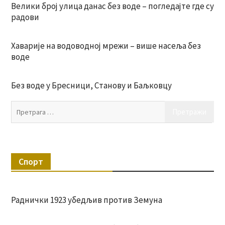
Велики број улица данас без воде – погледајте где су
радови
Хаварије на водоводној мрежи – више насеља без
воде
Без воде у Бресници, Станову и Баљковцу
Пр
за:
Спорт
Раднички 1923 убедљив против Земуна