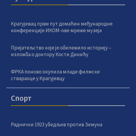
Крагујевац први пут домаћин међународне
конференције ИКОМ-ове мреже музеја
Пријатељство које је обележило историју –
изложба о доктору Кости Динићу
ФРКА поново окупила младе филмске
ствараоце у Крагујевцу
Спорт
Раднички 1923 убедљив против Земуна