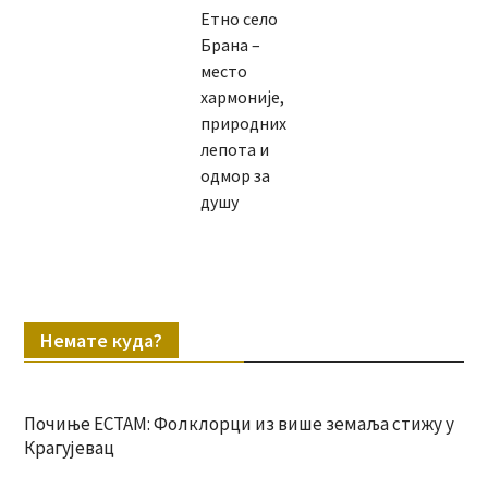
Етно село
Брана –
место
хармоније,
природних
лепота и
одмор за
душу
Немате куда?
Почиње ЕСТАМ: Фолклорци из више земаља стижу у
Крагујевац