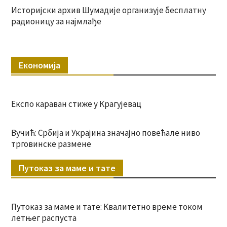
Историјски архив Шумадије организује бесплатну
радионицу за најмлађе
Економија
Експо караван стиже у Крагујевац
Вучић: Србија и Украјина значајно повећале ниво
трговинске размене
Путоказ за маме и тате
Путоказ за маме и тате: Квалитетно време током
летњег распуста