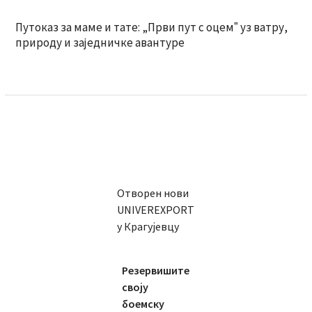
Путоказ за маме и тате: „Први пут с оцемˮ уз ватру,
природу и заједничке авантуре
Отворен нови
UNIVEREXPORT
у Крагујевцу
Резервишите
своју
боемску