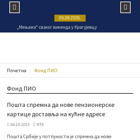
Skip
09.08.2026.
to
„Мењажа“ сваког викенда у Крагујевцу
content
Пансиони за псе све траженији током летње
сезоне
Расписан тендер за санацију крова две клинике
крагујевачког УКЦ-а
Раднички 1923 убедљив против Земуна
Почетна
Фонд ПИО
Фонд ПИО
Пошта спремна да нове пензионерске
картице доставља на кућнe адресe
04.10.2023
RTK
Пошта Србије у потпуности је спремна да нове