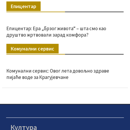
Епицентар
Епицентар: Ера „брзог живота“ – шта смо као
друштво жртвовали зарад комфора?
Комунални сервис
Комунални сервис: Овог лета довољно здраве
пијаће воде за Крагујевчане
Култура