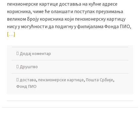
пензионерске картице доставља на кућнe адресe
корисника, чиме ће олакшати поступак преузимања
великом броју корисника који пензионерску картицу
нису у могућности да подигну у филијалама Фонда ПИО,
[…]
Додај коментар
Друштво
достава
,
пензионерске картице
,
Пошта Србије
,
Фонд ПИО