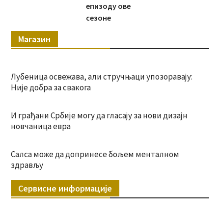
епизоду ове
сезоне
Магазин
Лубеница освежава, али стручњаци упозоравају:
Није добра за свакога
И грађани Србије могу да гласају за нови дизајн
новчаница евра
Салса може да допринесе бољем менталном
здрављу
Сервисне информације