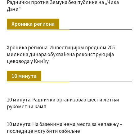
Раднички против Земуна без публике на „Чика
Дачи“
Хроника региона
Хроника региона: Инвестицијом вредном 205
милиона динара обухваћена реконструкција
цевовода у Книћу
10 минута
10 минута: Раднички организовао шести летњи
рукометни камп
10 минута: На базенима нема места за непажњу –
последице могу бити озбиљне