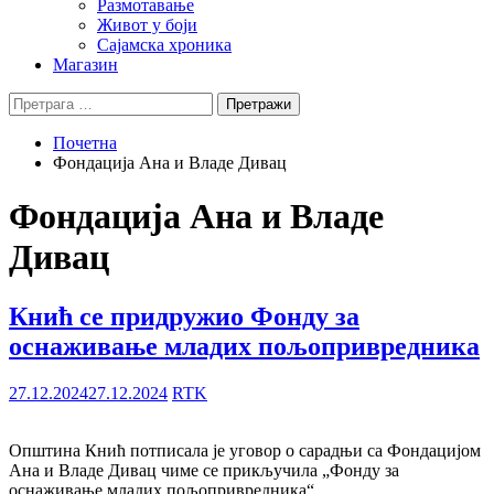
Размотавање
Живот у боји
Сајамска хроника
Магазин
Претрага
за:
Почетна
Фондација Ана и Владе Дивац
Фондација Ана и Владе
Дивац
Кнић се придружио Фонду за
оснаживање младих пољопривредника
27.12.2024
27.12.2024
RTK
Општина Кнић потписала је уговор о сарадњи са Фондацијом
Ана и Владе Дивац чиме се прикључила „Фонду за
оснаживање младих пољопривредника“.