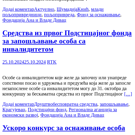
Додај коментар
Актуелно
,
Шумадија
Кнић
,
млади
пољопривредници
,
пољопривреда
,
Фонд за оснаживање
,
Фондација Ана и Владе Дивац
Средства из првог Подстицајног фонда
за запошљавање особа са
инвалидитетом
25.10.2024
25.10.2024
RTK
Особе са инвалидитетом које желе да започну или унапреде
сопствени посао и удружења и предузећа која желе да запосле
незапослене особе са инвалидитетом могу до 31. октобра да
конкуришу за бескаматна средства из првог Подстицајног
[…]
Додај коментар
Друштво
бесповратна средства
,
запошљавање
,
Крагујевац
,
Подстицајни фонд
,
Регионална аганција за
економски развој
,
Фондација Ана и Владе Дивац
Ускоро конкурс за оснаживање особа