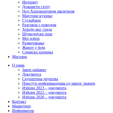
Интервју
Доживети стоту
Под Хипократовом заклетвом
Мајстори кухиње
Суграђани
Разговор с поводом
Хероји мог града
Шумадијски праг
Мој избор
Размотавање
Живот у боји
Сајамска хроника
Магазин
О нама
Јавне набавке
Документа
Скупштина друштва
Приступ информацијама од јавног значаја
Избори 2023 – документа
Избори 2022 – документа
Избори 2020 – документа
Контакт
Маркетинг
Информатор