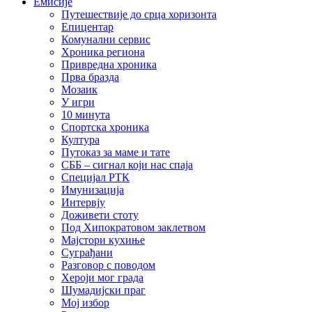
Емисије
Путешествије до срца хоризонта
Епицентар
Комунални сервис
Хроника региона
Привредна хроника
Прва бразда
Мозаик
У игри
10 минута
Спортска хроника
Култура
Путоказ за маме и тате
СББ – сигнал који нас спаја
Специјал РТК
Имунизација
Интервју
Доживети стоту
Под Хипократовом заклетвом
Мајстори кухиње
Суграђани
Разговор с поводом
Хероји мог града
Шумадијски праг
Мој избор