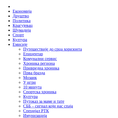
Skip
Home
to
Економија
content
Друштво
Политика
Крагујевац
Шумадија
Спорт
Култура
Емисије
Путешествије до срца хоризонта
Епицентар
Комунални сервис
Хроника региона
Привредна хроника
Прва бразда
Мозаик
У игри
10 минута
Спортска хроника
Култура
Путоказ за маме и тате
СББ – сигнал који нас спаја
Специјал РТК
Имунизација