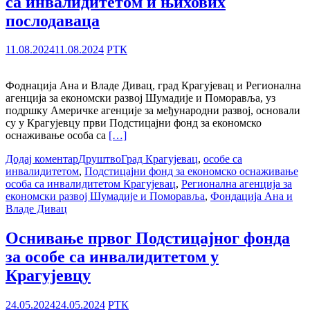
са инвалидитетом и њихових
послодаваца
11.08.2024
11.08.2024
РТК
Фоднација Ана и Владе Дивац, град Крагујевац и Регионална
агенција за економски развој Шумадије и Поморавља, уз
подршку Америчке агенције за међународни развој, основали
су у Крагујевцу први Подстицајни фонд за економско
оснаживање особа са
[…]
Додај коментар
Друштво
Град Крагујевац
,
особе са
инвалидитетом
,
Подстицајни фонд за економско оснаживање
особа са инвалидитетом Крагујевац
,
Регионална агенција за
економски развој Шумадије и Поморавља
,
Фондација Ана и
Владе Дивац
Оснивање првог Подстицајног фонда
за особе са инвалидитетом у
Крагујевцу
24.05.2024
24.05.2024
РТК