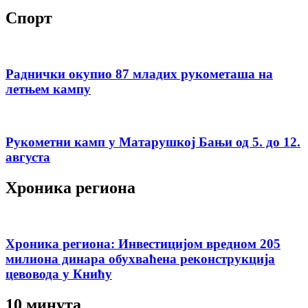
Спорт
Раднички окупио 87 младих рукометаша на
летњем кампу
Рукометни камп у Матарушкој Бањи од 5. до 12.
августа
Хроника региона
Хроника региона: Инвестицијом вредном 205
милиона динара обухваћена реконструкција
цевовода у Книћу
10 минута