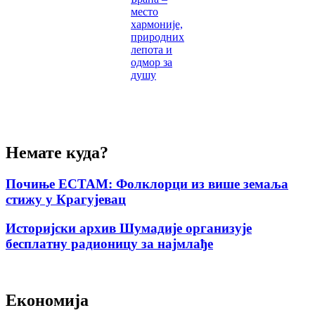
место
хармоније,
природних
лепота и
одмор за
душу
Немате куда?
Почиње ЕСТАМ: Фолклорци из више земаља
стижу у Крагујевац
Историјски архив Шумадије организује
бесплатну радионицу за најмлађе
Економија