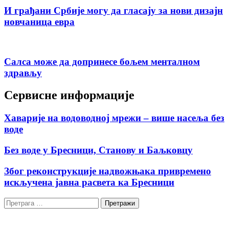
И грађани Србије могу да гласају за нови дизајн
новчаница евра
Салса може да допринесе бољем менталном
здрављу
Сервисне информације
Хаварије на водоводној мрежи – више насеља без
воде
Без воде у Бресници, Станову и Баљковцу
Због реконструкције надвожњака привремено
искључена јавна расвета ка Бресници
Претрага
за: