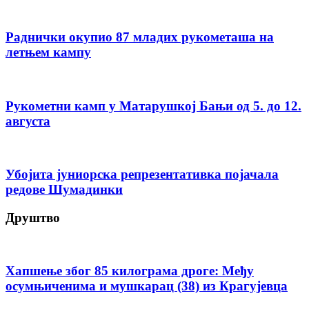
Раднички окупио 87 младих рукометаша на
летњем кампу
Рукометни камп у Матарушкој Бањи од 5. до 12.
августа
Убојита јуниорска репрезентативка појачала
редове Шумадинки
Друштво
Хапшење због 85 килограма дроге: Међу
осумњиченима и мушкарац (38) из Крагујевца