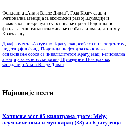
Фондација „Ана и Владе Дивац“, Град Крагујевац и
Регионална агенција за економски развој Шумадије и
Поморавља покренули су оснивање првог Подстицајног
фонда за економско оснаживање особа са инвалидитетом у
Крагујевцу.
Додај коментар
Актуелно
,
Крагујевац
особе са инвалидитетом
,
подстицајни фонд
,
Подстицајни фонд за економско
оснаживање особа са инвалидитетом Крагујевац
,
Регионална
агенција за економски развој Шумадије и Поморавља
,
Фондација Ана и Владе Дивац
Најновије вести
Хапшење због 85 килограма дроге: Међу
осумњиченима и мушкарац (38) из Крагујевца