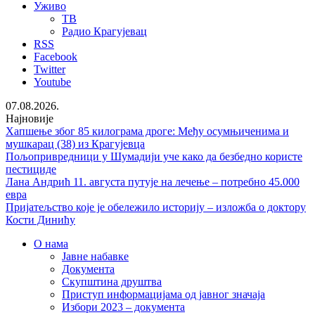
Уживо
ТВ
Радио Крагујевац
RSS
Facebook
Twitter
Youtube
07.08.2026.
Најновије
Хапшење због 85 килограма дроге: Међу осумњиченима и
мушкарац (38) из Крагујевца
Пољопривредници у Шумадији уче како да безбедно користе
пестициде
Лана Андрић 11. августа путује на лечење – потребно 45.000
евра
Пријатељство које је обележило историју – изложба о доктору
Кости Динићу
О нама
Јавне набавке
Документа
Скупштина друштва
Приступ информацијама од јавног значаја
Избори 2023 – документа