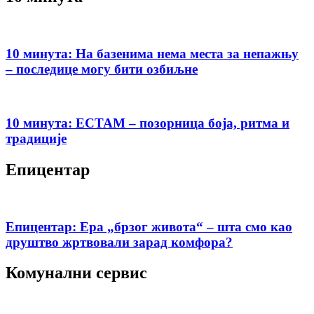
10 минута: На базенима нема места за непажњу
– последице могу бити озбиљне
10 минута: ЕСТАМ – позорница боја, ритма и
традиције
Епицентар
Епицентар: Ера „брзог живота“ – шта смо као
друштво жртвовали зарад комфора?
Комунални сервис