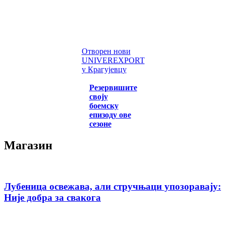
Отворен нови
UNIVEREXPORT
у Крагујевцу
Резервишите
своју
боемску
епизоду ове
сезоне
Магазин
Лубеница освежава, али стручњаци упозоравају:
Није добра за свакога