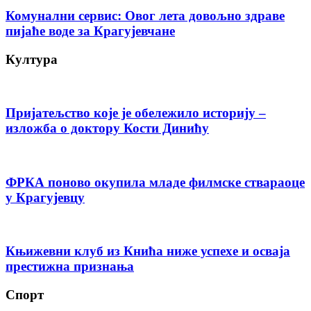
Комунални сервис: Овог лета довољно здраве
пијаће воде за Крагујевчане
Култура
Пријатељство које је обележило историју –
изложба о доктору Кости Динићу
ФРКА поново окупила младе филмске ствараоце
у Крагујевцу
Књижевни клуб из Кнића ниже успехе и осваја
престижна признања
Спорт