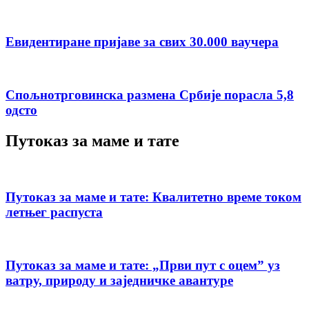
Евидентиране пријаве за свих 30.000 ваучера
Спољнотрговинска размена Србије порасла 5,8
одсто
Путоказ за маме и тате
Путоказ за маме и тате: Квалитетно време током
летњег распуста
Путоказ за маме и тате: „Први пут с оцемˮ уз
ватру, природу и заједничке авантуре