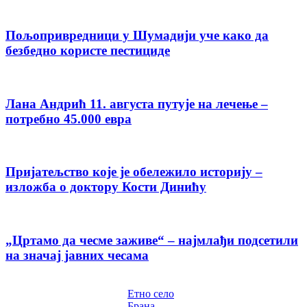
Пољопривредници у Шумадији уче како да
безбедно користе пестициде
Лана Андрић 11. августа путује на лечење –
потребно 45.000 евра
Пријатељство које је обележило историју –
изложба о доктору Кости Динићу
„Цртамо да чесме заживе“ – најмлађи подсетили
на значај јавних чесама
Етно село
Брана –