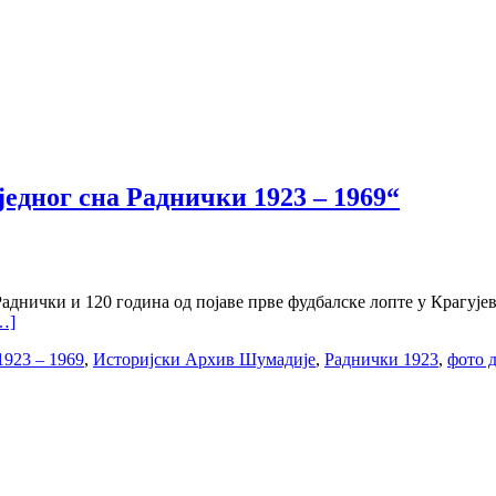
едног сна Раднички 1923 – 1969“
аднички и 120 година од појаве прве фудбалске лопте у Крагује
…]
1923 – 1969
,
Историјски Архив Шумадије
,
Раднички 1923
,
фото 