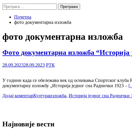
Претрага
за:
Почетна
фото документарна изложба
фото документарна изложба
Фото документарна изложба “Историја ј
28.09.2023
28.09.2023
РТК
У години када се обележава век од оснивања Спортског клуба Р
документарну изложбу „Историја једног сна Раднички 1923 –
[
Додај коментар
Култура
изложба
,
Историја једног сна Раднички 
Најновије вести