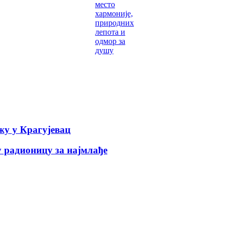
место
хармоније,
природних
лепота и
одмор за
душу
у у Крагујевац
 радионицу за најмлађе