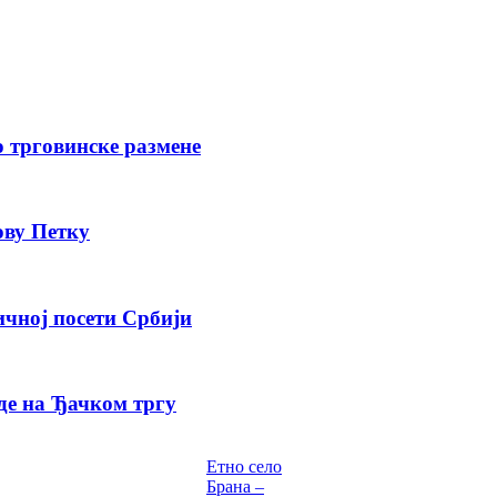
о трговинске размене
ову Петку
ичној посети Србији
де на Ђачком тргу
Етно село
Брана –