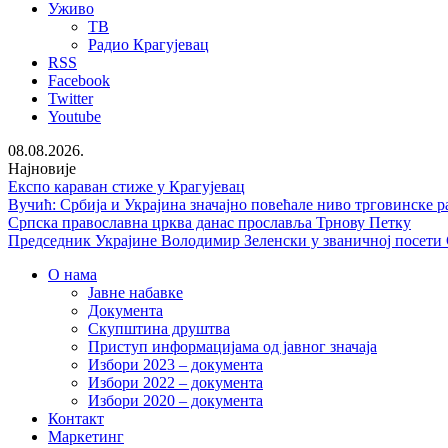
Уживо
ТВ
Радио Крагујевац
RSS
Facebook
Twitter
Youtube
08.08.2026.
Најновије
Експо караван стиже у Крагујевац
Вучић: Србија и Украјина значајно повећале ниво трговинске р
Српска православна црква данас прославља Трнову Петку
Председник Украјине Володимир Зеленски у званичној посети
О нама
Јавне набавке
Документа
Скупштина друштва
Приступ информацијама од јавног значаја
Избори 2023 – документа
Избори 2022 – документа
Избори 2020 – документа
Контакт
Маркетинг