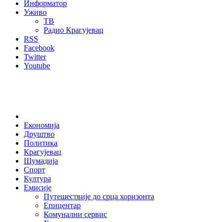
Информатор
Уживо
ТВ
Радио Крагујевац
RSS
Facebook
Twitter
Youtube
Home
Економија
Друштво
Политика
Крагујевац
Шумадија
Спорт
Култура
Емисије
Путешествије до срца хоризонта
Епицентар
Комунални сервис