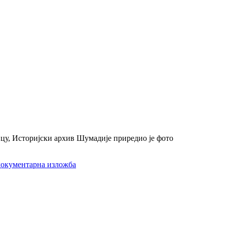
вцу, Историјски архив Шумадије приредио је фото
документарна изложба