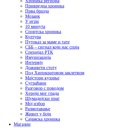
Хроника региона
Привредна хроника
Прва бразда
Мозаик
У игри
10 минута
Спортска хроника
Култура
Путоказ за маме и тате
СББ – сигнал који нас спаја
Специјал РТК
Имунизација
Интервју
Доживети стоту
Под Хипократовом заклетвом
Мајстори кухиње
Суграђани
Разговор с поводом
Хероји мог града
Шумадијски праг
Мој избор
Размотавање
Живот у боји
Сајамска хроника
Магазин