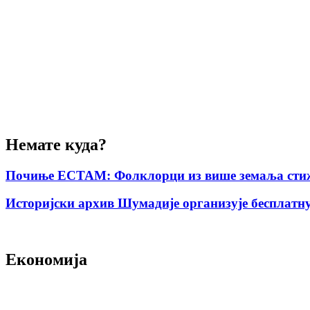
Немате куда?
Почиње ЕСТАМ: Фолклорци из више земаља стиж
Историјски архив Шумадије организује бесплатну
Економија