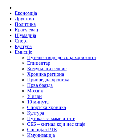
Skip
Home
to
Економија
content
Друштво
Политика
Крагујевац
Шумадија
Спорт
Култура
Емисије
Путешествије до срца хоризонта
Епицентар
Комунални сервис
Хроника региона
Привредна хроника
Прва бразда
Мозаик
У игри
10 минута
Спортска хроника
Култура
Путоказ за маме и тате
СББ – сигнал који нас спаја
Специјал РТК
Имунизација