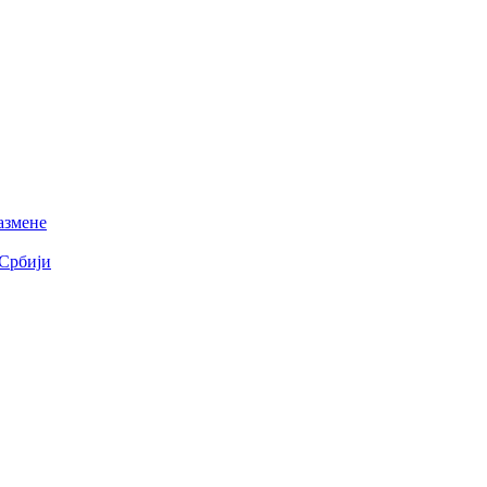
азмене
 Србији