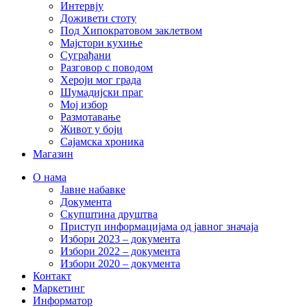
Интервју
Доживети стоту
Под Хипократовом заклетвом
Мајстори кухиње
Суграђани
Разговор с поводом
Хероји мог града
Шумадијски праг
Мој избор
Размотавање
Живот у боји
Сајамска хроника
Магазин
О нама
Јавне набавке
Документа
Скупштина друштва
Приступ информацијама од јавног значаја
Избори 2023 – документа
Избори 2022 – документа
Избори 2020 – документа
Контакт
Маркетинг
Информатор