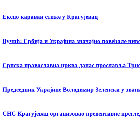
Експо караван стиже у Крагујевац
Вучић: Србија и Украјина значајно повећале нив
Српска православна црква данас прославља Трн
Председник Украјине Володимир Зеленски у зван
СНС Крагујевац организовао превентивне прегле