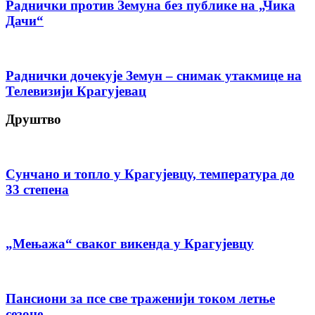
Раднички против Земуна без публике на „Чика
Дачи“
Раднички дочекује Земун – снимак утакмице на
Телевизији Крагујевац
Друштво
Сунчано и топло у Крагујевцу, температура до
33 степена
„Мењажа“ сваког викенда у Крагујевцу
Пансиони за псе све траженији током летње
сезоне