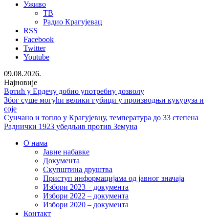
Уживо
ТВ
Радио Крагујевац
RSS
Facebook
Twitter
Youtube
09.08.2026.
Најновије
Вртић у Ердечу добио употребну дозволу
Због суше могући велики губици у производњи кукуруза и
соје
Сунчано и топло у Крагујевцу, температура до 33 степена
Раднички 1923 убедљив против Земуна
О нама
Јавне набавке
Документа
Скупштина друштва
Приступ информацијама од јавног значаја
Избори 2023 – документа
Избори 2022 – документа
Избори 2020 – документа
Контакт