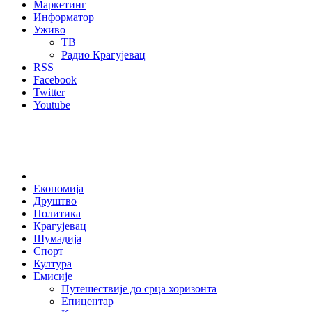
Маркетинг
Информатор
Уживо
ТВ
Радио Крагујевац
RSS
Facebook
Twitter
Youtube
Home
Економија
Друштво
Политика
Крагујевац
Шумадија
Спорт
Култура
Емисије
Путешествије до срца хоризонта
Епицентар