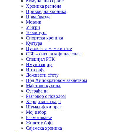
Комунални сервис
Хроника региона
Привредна хроника
Прва бразда
Мозаик
У игри
10 минута
Спортска хроника
Култура
Путоказ за маме и тате
СББ – сигнал који нас спаја
Специјал РТК
Имунизација
Интервју
Доживети стоту
Под Хипократовом заклетвом
Мајстори кухиње
Суграђани
Разговор с поводом
Хероји мог града
Шумадијски праг
Мој избор
Размотавање
Живот у боји
Сајамска хроника