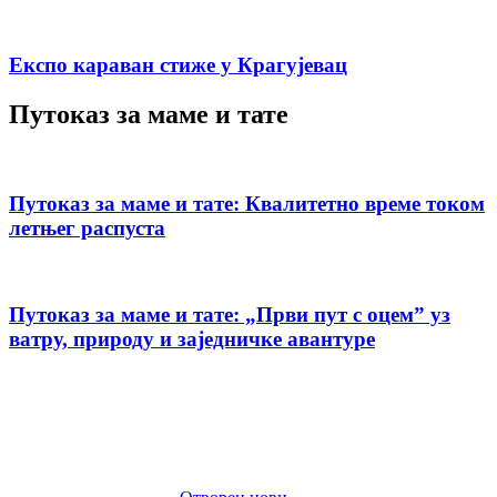
Експо караван стиже у Крагујевац
Путоказ за маме и тате
Путоказ за маме и тате: Квалитетно време током
летњег распуста
Путоказ за маме и тате: „Први пут с оцемˮ уз
ватру, природу и заједничке авантуре