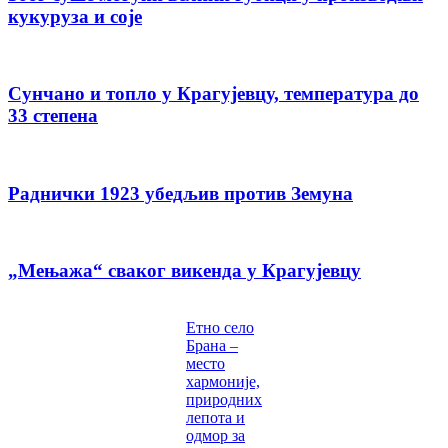
кукуруза и соје
Сунчано и топло у Крагујевцу, температура до
33 степена
Раднички 1923 убедљив против Земуна
„Мењажа“ сваког викенда у Крагујевцу
Етно село
Брана –
место
хармоније,
природних
лепота и
одмор за