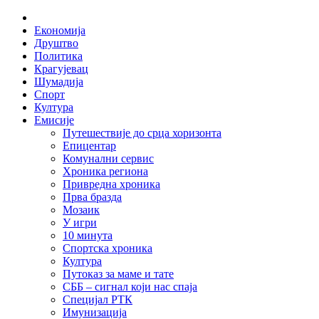
Skip
Home
to
Економија
content
Друштво
Политика
Крагујевац
Шумадија
Спорт
Култура
Емисије
Путешествије до срца хоризонта
Епицентар
Комунални сервис
Хроника региона
Привредна хроника
Прва бразда
Мозаик
У игри
10 минута
Спортска хроника
Култура
Путоказ за маме и тате
СББ – сигнал који нас спаја
Специјал РТК
Имунизација