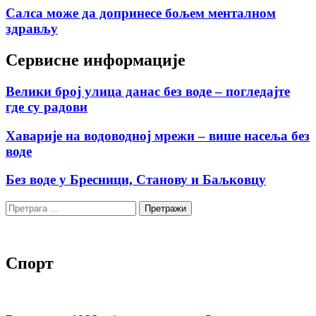
Салса може да допринесе бољем менталном
здрављу
Сервисне информације
Велики број улица данас без воде – погледајте
где су радови
Хаварије на водоводној мрежи – више насеља без
воде
Без воде у Бресници, Станову и Баљковцу
Претрага
за:
Спорт