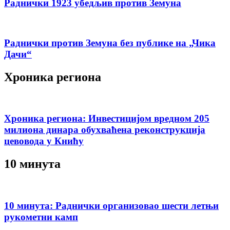
Раднички 1923 убедљив против Земуна
Раднички против Земуна без публике на „Чика
Дачи“
Хроника региона
Хроника региона: Инвестицијом вредном 205
милиона динара обухваћена реконструкција
цевовода у Книћу
10 минута
10 минута: Раднички организовао шести летњи
рукометни камп