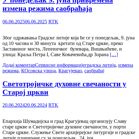
измена режима саобраћаја
06.06.2025
06.06.2025
RTK
Због одржавања Градске литије која ће се у понедељак, 9. јуна
од 10 часова и 30 минута кретати од Старе цркве, преко
Заставиног моста, Лепеничког булевара, Вишњићеве, и
улица: Краља Петра I, Саве Ковачевића,др Зорана
[…]
Додај коментар
Сервисне информације
градска литија
,
измена
режима
,
КОсовска улица
,
Крагујевац
,
саобраћај
Светотројичке духовне свечаности у
Старој цркви
20.06.2024
20.06.2024
RTK
Епархија Шумадијска и град Крагујевац организују Славу
старе цркве и Светотројичке духовне свечаности, у порти
Старе цркве. Служење Свете архијерејске литургије и градске
литије планиране су за понедељак, 24. јун.