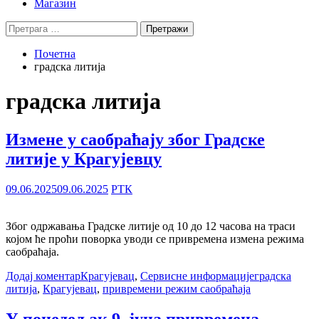
Магазин
Претрага
за:
Почетна
градска литија
градска литија
Измене у саобраћају због Градске
литије у Крагујевцу
09.06.2025
09.06.2025
РТК
Због одржавања Градске литије од 10 до 12 часова на траси
којом ће проћи поворка уводи се привремена измена режима
саобраћаја.
Додај коментар
Крагујевац
,
Сервисне информације
градска
литија
,
Крагујевац
,
привремени режим саобраћаја
У понедељак 9. јуна привремена