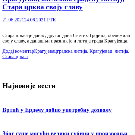
Стара црква своју славу
21.06.2021
24.06.2021
РТК
Стара црква је данас, другог дана Светих Тројица, обележила
своју славу, a данашњи празник је и литија града Крагујевца.
Додај коментар
Крагујевац
градска литија
,
Крагујевац
,
литија
,
Стара црква
Најновије вести
Вртић у Ердечу добио употребну дозволу
Због суше могући велики губици у производњи