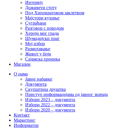
Интервју
Доживети стоту
Под Хипократовом заклетвом
Мајстори кухиње
Суграђани
Разговор с поводом
Хероји мог града
Шумадијски праг
Мој избор
Размотавање
Живот у боји
Сајамска хроника
Магазин
О нама
Јавне набавке
Документа
Скупштина друштва
Приступ информацијама од јавног значаја
Избори 2023 – документа
Избори 2022 – документа
Избори 2020 – документа
Контакт
Маркетинг
Информатор