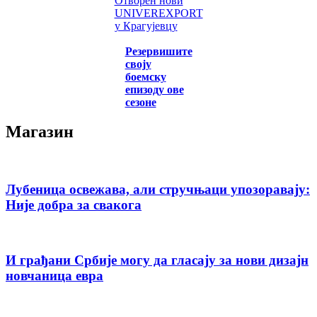
Отворен нови
UNIVEREXPORT
у Крагујевцу
Резервишите
своју
боемску
епизоду ове
сезоне
Магазин
Лубеница освежава, али стручњаци упозоравају:
Није добра за свакога
И грађани Србије могу да гласају за нови дизајн
новчаница евра