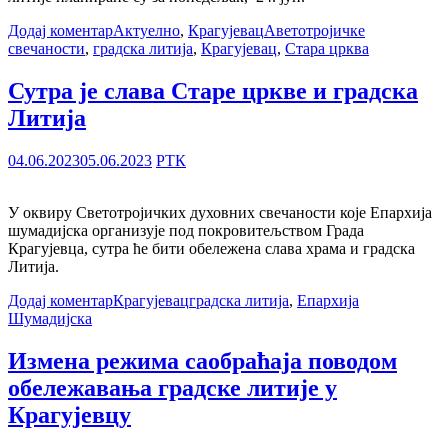
Додај коментар
Актуелно
,
Крагујевац
Аветотројичке
свечаности
,
градска литија
,
Крагујевац
,
Стара црква
Сутра је слава Старе цркве и градска
Литија
04.06.2023
05.06.2023
РТК
У оквиру Светотројичких духовних свечаности које Епархија
шумадијска организује под покровитељством Града
Крагујевца, сутра ће бити обележена слава храма и градска
Литија.
Додај коментар
Крагујевац
градска литија
,
Епархија
Шумадијска
Измена режима саобраћаја поводом
обележавања градске литије у
Крагујевцу