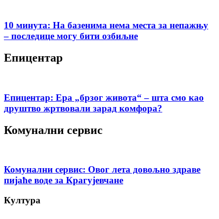
10 минута: На базенима нема места за непажњу
– последице могу бити озбиљне
Епицентар
Епицентар: Ера „брзог живота“ – шта смо као
друштво жртвовали зарад комфора?
Комунални сервис
Комунални сервис: Овог лета довољно здраве
пијаће воде за Крагујевчане
Култура