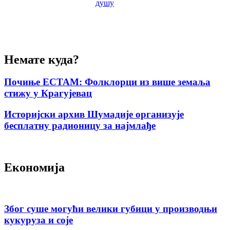
душу
Немате куда?
Почиње ЕСТАМ: Фолклорци из више земаља
стижу у Крагујевац
Историјски архив Шумадије организује
бесплатну радионицу за најмлађе
Економија
Због суше могући велики губици у производњи
кукуруза и соје