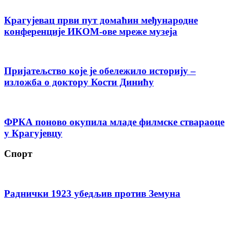
Крагујевац први пут домаћин међународне
конференције ИКОМ-ове мреже музеја
Пријатељство које је обележило историју –
изложба о доктору Кости Динићу
ФРКА поново окупила младе филмске ствараоце
у Крагујевцу
Спорт
Раднички 1923 убедљив против Земуна