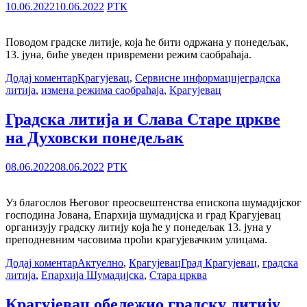
10.06.2022
10.06.2022
РТК
Поводом градске литије, која ће бити одржана у понедељак,
13. јуна, биће уведен привремени режим саобраћаја.
Додај коментар
Крагујевац
,
Сервисне информације
градска
литија
,
измена режима саобраћаја
,
Крагујевац
Градска литија и Слава Старе цркве
на Духовски понедељак
08.06.2022
08.06.2022
РТК
Уз благослов Његовог преосвештенства епископа шумадијског
господина Јована, Епархија шумадијска и град Крагујевац
организују градску литију која ће у понедељак 13. јуна у
преподневним часовима проћи крагујевачким улицама.
Додај коментар
Актуелно
,
Крагујевац
Град Крагујевац
,
градска
литија
,
Епархија Шумадијска
,
Стара црква
Крагујевац обележио градску литију,