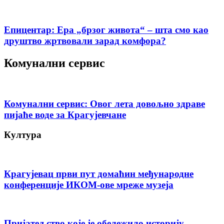
Епицентар: Ера „брзог живота“ – шта смо као
друштво жртвовали зарад комфора?
Комунални сервис
Комунални сервис: Овог лета довољно здраве
пијаће воде за Крагујевчане
Култура
Крагујевац први пут домаћин међународне
конференције ИКОМ-ове мреже музеја
Пријатељство које је обележило историју –