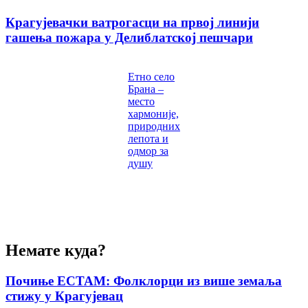
Крагујевачки ватрогасци на првој линији
гашења пожара у Делиблатској пешчари
Етно село
Брана –
место
хармоније,
природних
лепота и
одмор за
душу
Немате куда?
Почиње ЕСТАМ: Фолклорци из више земаља
стижу у Крагујевац