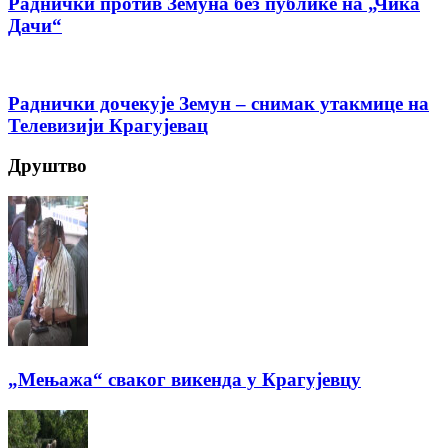
Раднички против Земуна без публике на „Чика
Дачи“
Раднички дочекује Земун – снимак утакмице на
Телевизији Крагујевац
Друштво
„Мењажа“ сваког викенда у Крагујевцу