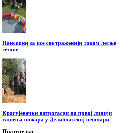
Пансиони за псе све траженији током летње
сезоне
Крагујевачки ватрогасци на првој линији
гашења пожара у Делиблатској пешчари
Пратите нас