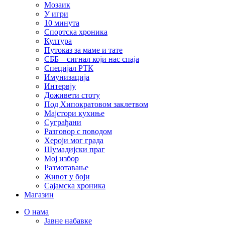
Мозаик
У игри
10 минута
Спортска хроника
Култура
Путоказ за маме и тате
СББ – сигнал који нас спаја
Специјал РТК
Имунизација
Интервју
Доживети стоту
Под Хипократовом заклетвом
Мајстори кухиње
Суграђани
Разговор с поводом
Хероји мог града
Шумадијски праг
Мој избор
Размотавање
Живот у боји
Сајамска хроника
Магазин
О нама
Јавне набавке