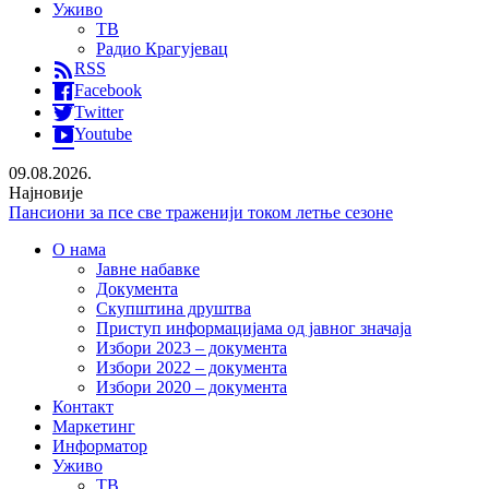
Уживо
ТВ
Радио Крагујевац
RSS
Facebook
Twitter
Youtube
09.08.2026.
Најновије
Пансиони за псе све траженији током летње сезоне
Расписан тендер за санацију крова две клинике крагујевачког
О нама
УКЦ-а
Јавне набавке
Раднички 1923 убедљив против Земуна
Документа
„Мењажа“ сваког викенда у Крагујевцу
Скупштина друштва
Приступ информацијама од јавног значаја
Избори 2023 – документа
Избори 2022 – документа
Избори 2020 – документа
Контакт
Маркетинг
Информатор
Уживо
ТВ