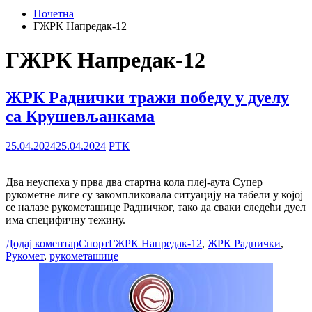
Почетна
ГЖРК Напредак-12
ГЖРК Напредак-12
ЖРК Раднички тражи победу у дуелу
са Крушевљанкама
25.04.2024
25.04.2024
РТК
Два неуспеха у прва два стартна кола плеј-аута Супер
рукометне лиге су закомпликовала ситуацију на табели у којој
се налазе рукометашице Радничког, тако да сваки следећи дуел
има специфичну тежину.
Додај коментар
Спорт
ГЖРК Напредак-12
,
ЖРК Раднички
,
Рукомет
,
рукометашице