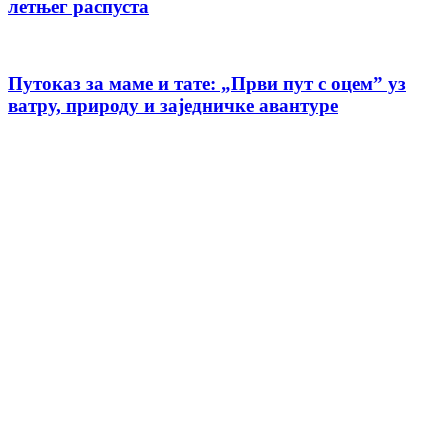
летњег распуста
Путоказ за маме и тате: „Први пут с оцемˮ уз
ватру, природу и заједничке авантуре