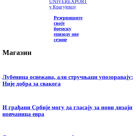
UNIVEREXPORT
у Крагујевцу
Резервишите
своју
боемску
епизоду ове
сезоне
Магазин
Лубеница освежава, али стручњаци упозоравају:
Није добра за свакога
И грађани Србије могу да гласају за нови дизајн
новчаница евра