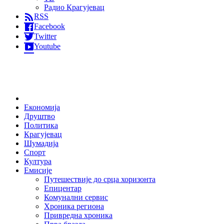
Радио Крагујевац
RSS
Facebook
Twitter
Youtube
Home
Економија
Друштво
Политика
Крагујевац
Шумадија
Спорт
Култура
Емисије
Путешествије до срца хоризонта
Епицентар
Комунални сервис
Хроника региона
Привредна хроника