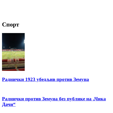
Спорт
Раднички 1923 убедљив против Земуна
Раднички против Земуна без публике на „Чика
Дачи“