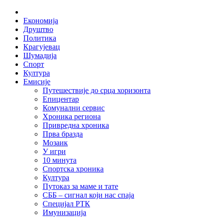
Skip
Home
to
Економија
content
Друштво
Политика
Крагујевац
Шумадија
Спорт
Култура
Емисије
Путешествије до срца хоризонта
Епицентар
Комунални сервис
Хроника региона
Привредна хроника
Прва бразда
Мозаик
У игри
10 минута
Спортска хроника
Култура
Путоказ за маме и тате
СББ – сигнал који нас спаја
Специјал РТК
Имунизација