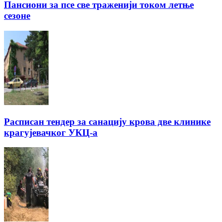
Пансиони за псе све траженији током летње
сезоне
Расписан тендер за санацију крова две клинике
крагујевачког УКЦ-а