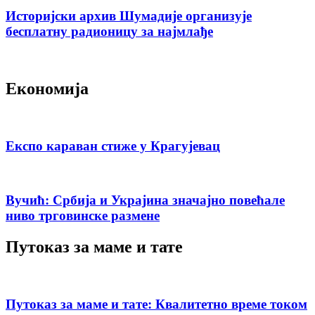
Историјски архив Шумадије организује
бесплатну радионицу за најмлађе
Економија
Експо караван стиже у Крагујевац
Вучић: Србија и Украјина значајно повећале
ниво трговинске размене
Путоказ за маме и тате
Путоказ за маме и тате: Квалитетно време током