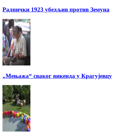
Раднички 1923 убедљив против Земуна
„Мењажа“ сваког викенда у Крагујевцу