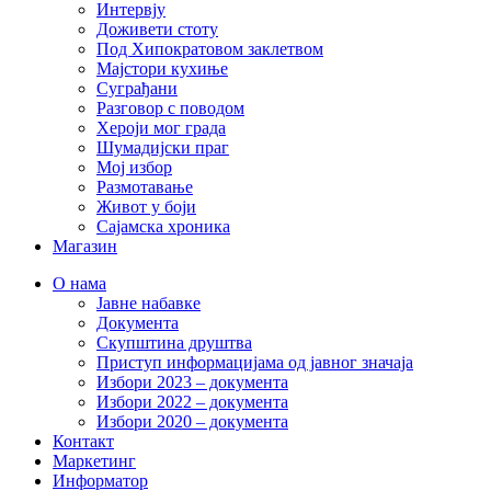
Интервју
Доживети стоту
Под Хипократовом заклетвом
Мајстори кухиње
Суграђани
Разговор с поводом
Хероји мог града
Шумадијски праг
Мој избор
Размотавање
Живот у боји
Сајамска хроника
Магазин
О нама
Јавне набавке
Документа
Скупштина друштва
Приступ информацијама од јавног значаја
Избори 2023 – документа
Избори 2022 – документа
Избори 2020 – документа
Контакт
Маркетинг
Информатор