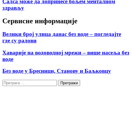
Салса може да допринесе бољем менталном
здрављу
Сервисне информације
Велики број улица данас без воде – погледајте
где су радови
Хаварије на водоводној мрежи – више насеља без
воде
Без воде у Бресници, Станову и Баљковцу
Претрага
за: