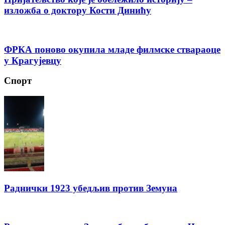
изложба о доктору Кости Динићу
ФРКА поново окупила младе филмске ствараоце
у Крагујевцу
Спорт
Раднички 1923 убедљив против Земуна