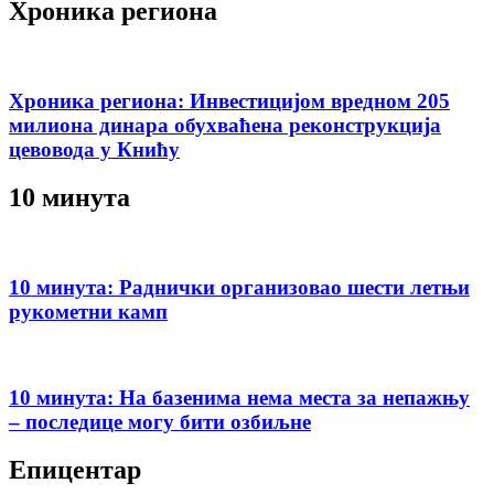
Хроника региона
Хроника региона: Инвестицијом вредном 205
милиона динара обухваћена реконструкција
цевовода у Книћу
10 минута
10 минута: Раднички организовао шести летњи
рукометни камп
10 минута: На базенима нема места за непажњу
– последице могу бити озбиљне
Епицентар