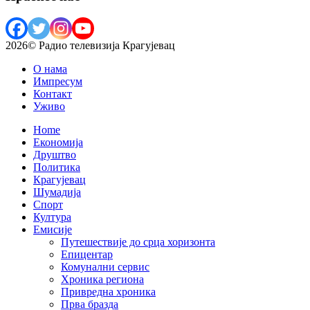
2026© Радио телевизија Крагујевац
О нама
Импресум
Контакт
Уживо
Home
Економија
Друштво
Политика
Крагујевац
Шумадија
Спорт
Култура
Емисије
Путешествије до срца хоризонта
Епицентар
Комунални сервис
Хроника региона
Привредна хроника
Прва бразда