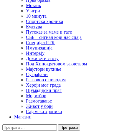
Прва бразда
Мозаик
У игри
10 минута
Спортска хроника
Култура
Путоказ за маме и тате
СББ – сигнал који нас спаја
Специјал РТК
Имунизација
Интервју
Доживети стоту
Под Хипократовом заклетвом
Мајстори кухиње
Суграђани
Разговор с поводом
Хероји мог града
Шумадијски праг
Мој избор
Размотавање
Живот у боји
Сајамска хроника
Магазин
Претрага
за: