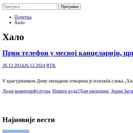
Претрага
за:
Почетна
Хало
Хало
Први телефон у месној канцеларији, црн
26.12.2024
26.12.2024
RTK
У крагујевачком Дому омладине отворена је изложба слика „Хал
Додај коментар
Култура
,
Немате куда?
Дом омладине
,
Зоран Јаг
Најновије вести