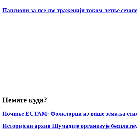
Пансиони за псе све траженији током летње сезон
Немате куда?
Почиње ЕСТАМ: Фолклорци из више земаља стиж
Историјски архив Шумадије организује бесплатну