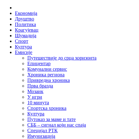
Skip
Home
to
Економија
content
Друштво
Политика
Крагујевац
Шумадија
Спорт
Култура
Емисије
Путешествије до срца хоризонта
Епицентар
Комунални сервис
Хроника региона
Привредна хроника
Прва бразда
Мозаик
У игри
10 минута
Спортска хроника
Култура
Путоказ за маме и тате
СББ – сигнал који нас спаја
Специјал РТК
Имунизација