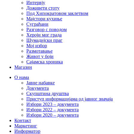
Интервју
Доживети стоту
Под Хипократовом заклетвом
Мајстори кухиње
Суграђани
Разговор с поводом
Хероји мог града
Шумадијски праг
Мој избор
Размотавање
Живот у боји
Сајамска хроника
Магазин
О нама
Јавне набавке
Документа
Скупштина друштва
Приступ информацијама од јавног значаја
Избори 2023 – документа
Избори 2022 – документа
Избори 2020 – документа
Контакт
Маркетинг
Информатор