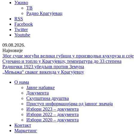
Уживо
ТВ
Радио Крагујевац
RSS
Facebook
Twitter
Youtube
09.08.2026.
Најновије
Због суше могући велики губици у производњи кукуруза и соје
Сунчано и топло у Крагујевцу, температура до 33 степена
Раднички 1923 убедљив против Земуна
„Мењажа“ сваког викенда у Крагујевцу
О нама
Јавне набавке
Документа
Скупштина друштва
Приступ информацијама од јавног значаја
Избори 2023 – документа
Избори 2022 – документа
Избори 2020 – документа
Контакт
Маркетинг