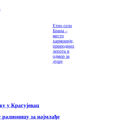
е
Етно село
Брана –
место
хармоније,
природних
лепота и
одмор за
душу
у у Крагујевац
 радионицу за најмлађе