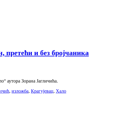
, претећи и без бројчаника
о“ аутора Зорана Јагличића.
личић
,
изложба
,
Крагујевац
,
Хало