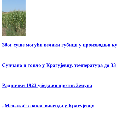
Због суше могући велики губици у производњи ку
Сунчано и топло у Крагујевцу, температура до 33
Раднички 1923 убедљив против Земуна
„Мењажа“ сваког викенда у Крагујевцу