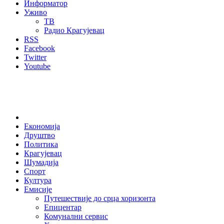
Информатор
Уживо
ТВ
Радио Крагујевац
RSS
Facebook
Twitter
Youtube
Home
Економија
Друштво
Политика
Крагујевац
Шумадија
Спорт
Култура
Емисије
Путешествије до срца хоризонта
Епицентар
Комунални сервис