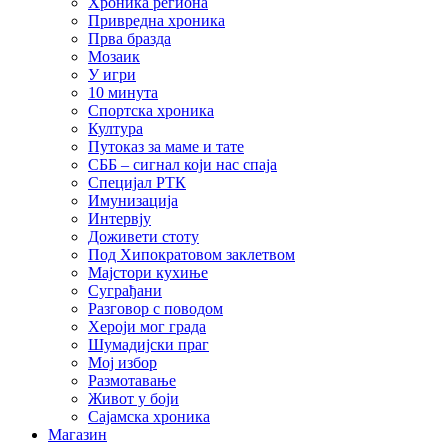
Хроника региона
Привредна хроника
Прва бразда
Мозаик
У игри
10 минута
Спортска хроника
Култура
Путоказ за маме и тате
СББ – сигнал који нас спаја
Специјал РТК
Имунизација
Интервју
Доживети стоту
Под Хипократовом заклетвом
Мајстори кухиње
Суграђани
Разговор с поводом
Хероји мог града
Шумадијски праг
Мој избор
Размотавање
Живот у боји
Сајамска хроника
Магазин