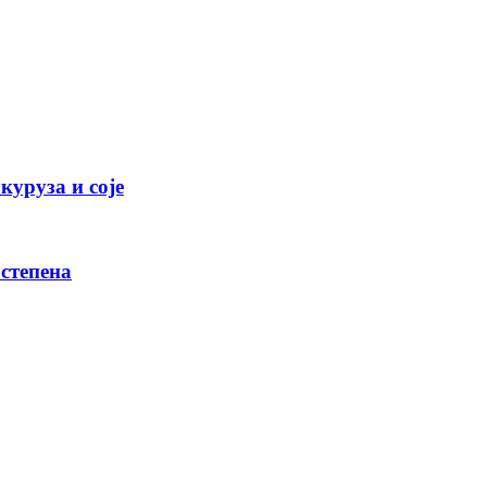
куруза и соје
 степена