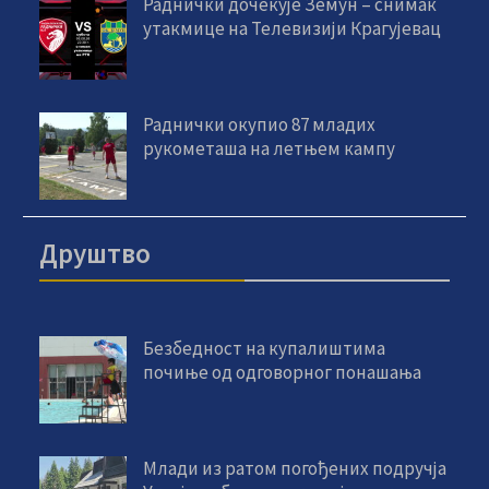
Раднички дочекује Земун – снимак
утакмице на Телевизији Крагујевац
Раднички окупио 87 младих
рукометаша на летњем кампу
Друштво
Безбедност на купалиштима
почиње од одговорног понашања
Млади из ратом погођених подручја