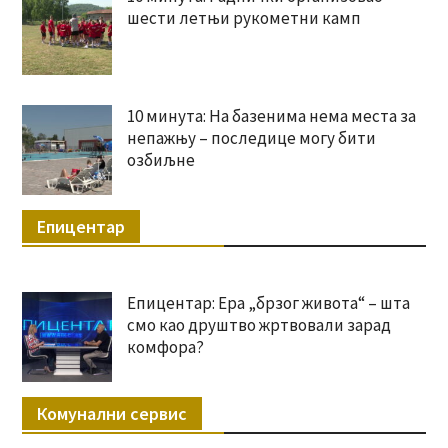
шести летњи рукометни камп
10 минута: На базенима нема места за
непажњу – последице могу бити
озбиљне
Епицентар
Епицентар: Ера „брзог живота“ – шта
смо као друштво жртвовали зарад
комфора?
Комунални сервис