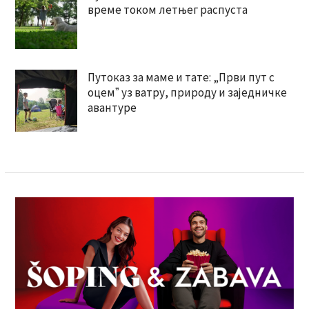
време током летњег распуста
Путоказ за маме и тате: „Први пут с
оцемˮ уз ватру, природу и заједничке
авантуре