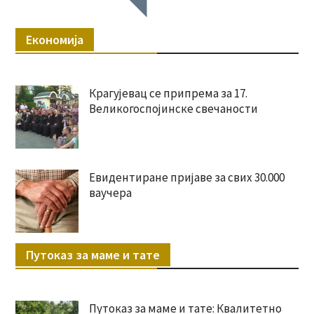
Економија
Крагујевац се припрема за 17.
Великогоспојинске свечаности
Евидентиране пријаве за свих 30.000
ваучера
Путоказ за маме и тате
Путоказ за маме и тате: Квалитетно