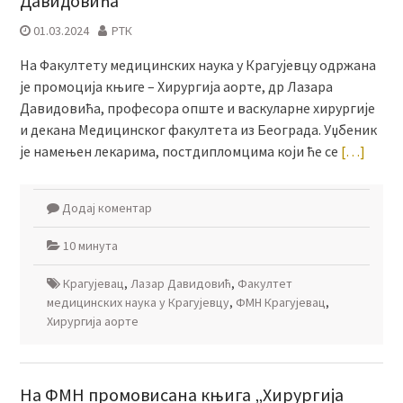
Давидовића
01.03.2024
РТК
На Факултету медицинских наука у Крагујевцу одржана
је промоција књиге – Хирургија аорте, др Лазара
Давидовића, професора опште и васкуларне хирургије
и декана Медицинског факултета из Београда. Уџбеник
је намењен лекарима, постдипломцима који ће се
[…]
Додај коментар
10 минута
Крагујевац
,
Лазар Давидовић
,
Факултет
медицинских наука у Крагујевцу
,
ФМН Крагујевац
,
Хирургија аорте
На ФМН промовисана књига „Хирургија