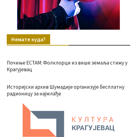
Немате куда?
Почиње ЕСТАМ: Фолклорци из више земаља стижу у
Крагујевац
Историјски архив Шумадије организује бесплатну
радионицу за најмлађе