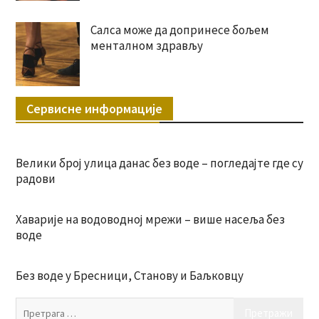
Салса може да допринесе бољем
менталном здрављу
Сервисне информације
Велики број улица данас без воде – погледајте где су
радови
Хаварије на водоводној мрежи – више насеља без
воде
Без воде у Бресници, Станову и Баљковцу
Пр