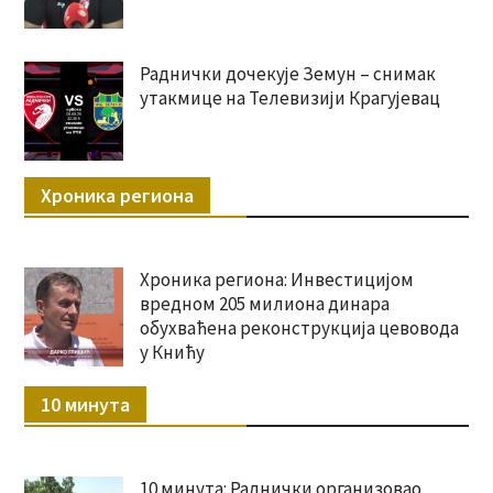
Раднички дочекује Земун – снимак
утакмице на Телевизији Крагујевац
Хроника региона
Хроника региона: Инвестицијом
вредном 205 милиона динара
обухваћена реконструкција цевовода
у Книћу
10 минута
10 минута: Раднички организовао