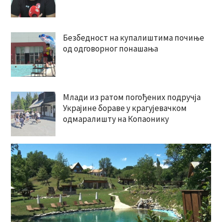
Безбедност на купалиштима почиње
од одговорног понашања
Млади из ратом погођених подручја
Украјине бораве у крагујевачком
одмаралишту на Копаонику