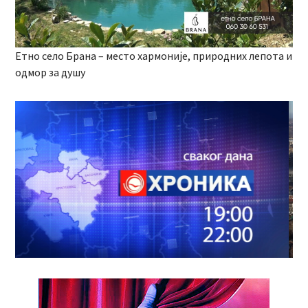
Етно село Брана – место хармоније, природних лепота и
одмор за душу