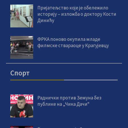
Пријатељство које је обележило
историју – изложба о доктору Кости
Динићу
ФРКА поново окупила младе
филмске ствараоце у Крагујевцу
Спорт
Раднички против Земуна без
публике на „Чика Дачи“