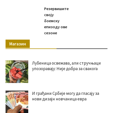
Резервишите
своју
боемску
епизоду ове
сезоне
Магазин
Лубеница освежава, али стручњаци
упозоравају: Није добра за свакога
И грађани Србије могу да гласају за
нови дизајн новчаница евра