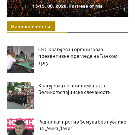
Најновије вести
СНС Крагујевац организовао
превентивне прегледе на Ђачком
тргу
Крагујевац се припрема за 17.
Великогоспојинске свечаности
Раднички против Земуна без публике
на „Чика Дачи“