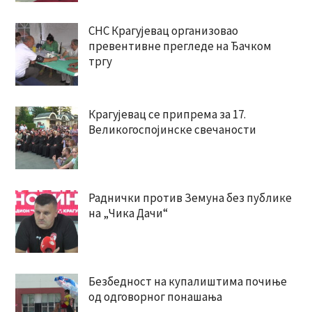
СНС Крагујевац организовао
превентивне прегледе на Ђачком
тргу
Крагујевац се припрема за 17.
Великогоспојинске свечаности
Раднички против Земуна без публике
на „Чика Дачи“
Безбедност на купалиштима почиње
од одговорног понашања