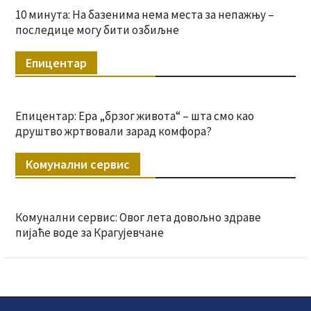
10 минута: На базенима нема места за непажњу –
последице могу бити озбиљне
Епицентар
Епицентар: Ера „брзог живота“ – шта смо као
друштво жртвовали зарад комфора?
Комунални сервис
Комунални сервис: Овог лета довољно здраве
пијаће воде за Крагујевчане