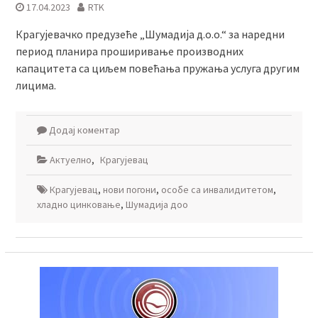
17.04.2023
RTK
Крагујевачко предузеће „Шумадија д.о.о.“ за наредни
период планира проширивање производних
капацитета са циљем повећања пружања услуга другим
лицима.
Додај коментар
Актуелно
,
Крагујевац
Крагујевац
,
нови погони
,
особе са инвалидитетом
,
хладно цинковање
,
Шумадија доо