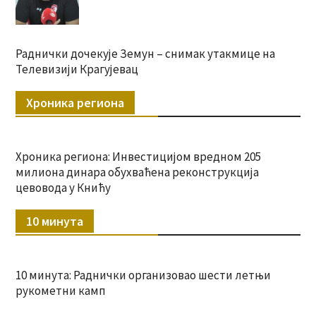
Раднички дочекује Земун – снимак утакмице на
Телевизији Крагујевац
Хроника региона
Хроника региона: Инвестицијом вредном 205
милиона динара обухваћена реконструкција
цевовода у Книћу
10 минута
10 минута: Раднички организовао шести летњи
рукометни камп