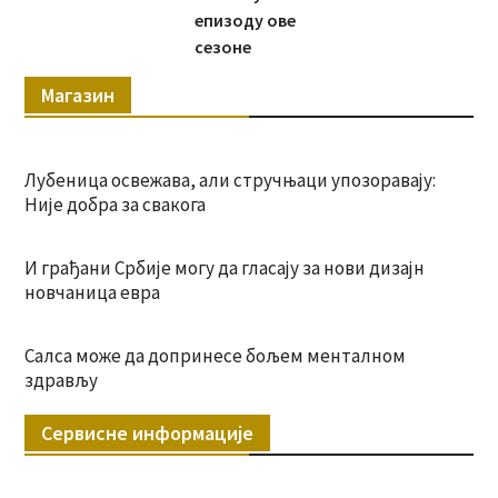
епизоду ове
сезоне
Магазин
Лубеница освежава, али стручњаци упозоравају:
Није добра за свакога
И грађани Србије могу да гласају за нови дизајн
новчаница евра
Салса може да допринесе бољем менталном
здрављу
Сервисне информације