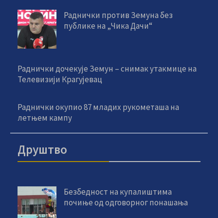
Раднички против Земуна без
публике на „Чика Дачи“
Раднички дочекује Земун – снимак утакмице на
Телевизији Крагујевац
Раднички окупио 87 младих рукометаша на
летњем кампу
Друштво
Безбедност на купалиштима
почиње од одговорног понашања