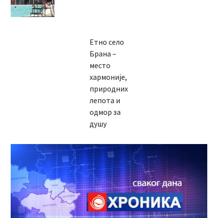
Етно село
Брана –
место
хармоније,
природних
лепота и
одмор за
душу