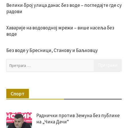
Велики број улица данас без воде – погледајте где су
радови
Хаварије на водоводној мрежи – више насеља без
воде
Без воде у Бресници, Станову и Баљковцу
Пр
за:
Спорт
Раднички против Земуна без публике
на „Чика Дачи“