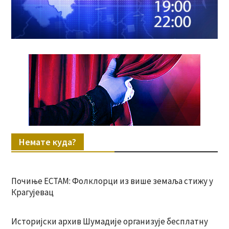
Немате куда?
Почиње ЕСТАМ: Фолклорци из више земаља стижу у
Крагујевац
Историјски архив Шумадије организује бесплатну