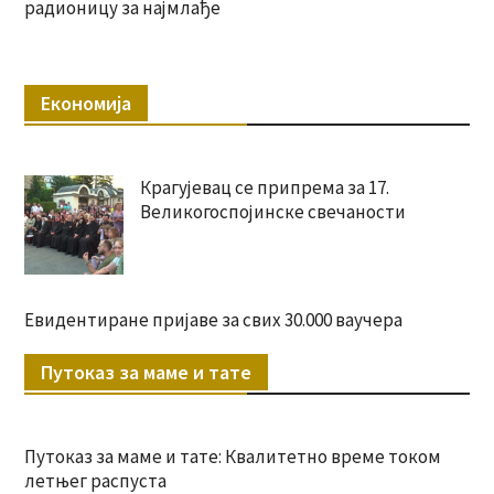
радионицу за најмлађе
Економија
Крагујевац се припрема за 17.
Великогоспојинске свечаности
Евидентиране пријаве за свих 30.000 ваучера
Путоказ за маме и тате
Путоказ за маме и тате: Квалитетно време током
летњег распуста