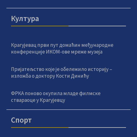
Култура
Крагујевац први пут домаћин међународне
конференције ИКОМ-ове мреже музеја
Пријатељство које је обележило историју –
изложба о доктору Кости Динићу
ФРКА поново окупила младе филмске
ствараоце у Крагујевцу
Спорт