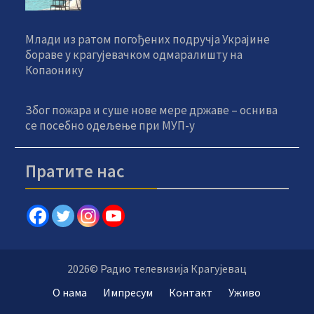
Млади из ратом погођених подручја Украјине
бораве у крагујевачком одмаралишту на
Копаонику
Због пожара и суше нове мере државе – оснива
се посебно одељење при МУП-у
Пратите нас
2026© Радио телевизија Крагујевац
О нама
Импресум
Контакт
Уживо