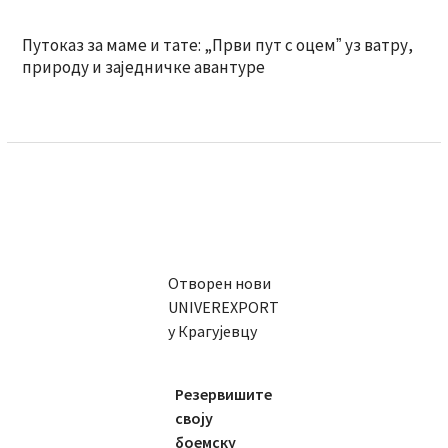
Путоказ за маме и тате: „Први пут с оцемˮ уз ватру,
природу и заједничке авантуре
Отворен нови
UNIVEREXPORT
у Крагујевцу
Резервишите
своју
боемску