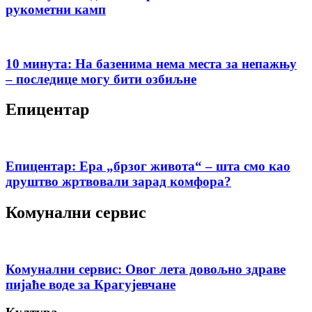
рукометни камп
10 минута: На базенима нема места за непажњу
– последице могу бити озбиљне
Епицентар
Епицентар: Ера „брзог живота“ – шта смо као
друштво жртвовали зарад комфора?
Комунални сервис
Комунални сервис: Овог лета довољно здраве
пијаће воде за Крагујевчане