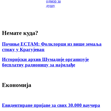
одмор за
душу
Немате куда?
Почиње ЕСТАМ: Фолклорци из више земаља
стижу у Крагујевац
Историјски архив Шумадије организује
бесплатну радионицу за најмлађе
Економија
Евидентиране пријаве за свих 30.000 ваучера