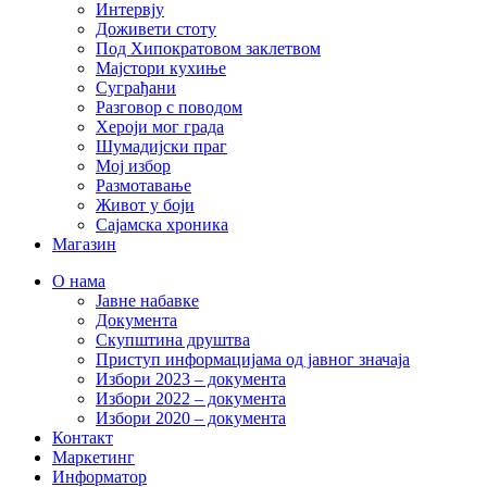
Интервју
Доживети стоту
Под Хипократовом заклетвом
Мајстори кухиње
Суграђани
Разговор с поводом
Хероји мог града
Шумадијски праг
Мој избор
Размотавање
Живот у боји
Сајамска хроника
Магазин
О нама
Јавне набавке
Документа
Скупштина друштва
Приступ информацијама од јавног значаја
Избори 2023 – документа
Избори 2022 – документа
Избори 2020 – документа
Контакт
Маркетинг
Информатор