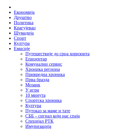
Skip
Home
to
Економија
content
Друштво
Политика
Крагујевац
Шумадија
Спорт
Култура
Емисије
Путешествије до срца хоризонта
Епицентар
Комунални сервис
Хроника региона
Привредна хроника
Прва бразда
Мозаик
У игри
10 минута
Спортска хроника
Култура
Путоказ за маме и тате
СББ – сигнал који нас спаја
Специјал РТК
Имунизација