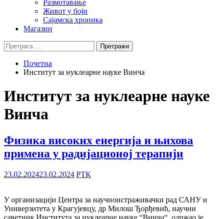
Размотавање
Живот у боји
Сајамска хроника
Магазин
Претрага
за:
Почетна
Институт за нуклеарне науке Винча
Институт за нуклеарне науке
Винча
Физика високих енергија и њихова
примена у радијационој терапији
23.02.2024
23.02.2024
РТК
У организацији Центра за научноистраживачки рад САНУ и
Универзитета у Крагујевцу, др Милош Ђорђевић, научни
саветник Института за нуклеарне науке “Винча“, одржао је