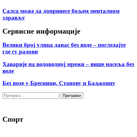
Салса може да допринесе бољем менталном
здрављу
Сервисне информације
Велики број улица данас без воде – погледајте
где су радови
Хаварије на водоводној мрежи – више насеља без
воде
Без воде у Бресници, Станову и Баљковцу
Претрага
за:
Спорт