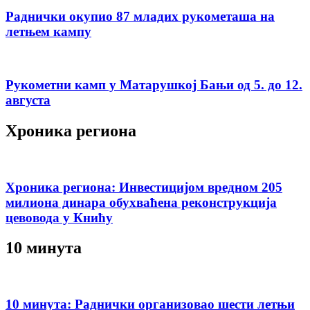
Раднички окупио 87 младих рукометаша на
летњем кампу
Рукометни камп у Матарушкој Бањи од 5. до 12.
августа
Хроника региона
Хроника региона: Инвестицијом вредном 205
милиона динара обухваћена реконструкција
цевовода у Книћу
10 минута
10 минута: Раднички организовао шести летњи