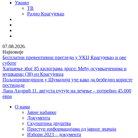
Уживо
ТВ
Радио Крагујевац
RSS
Facebook
Twitter
Youtube
07.08.2026.
Најновије
Бесплатни превентивни прегледи у УКЦ Крагујевац и ове
суботе
Хапшење због 85 килограма дроге: Међу осумњиченима и
мушкарац (38) из Крагујевца
Пољопривредници у Шумадији уче како да безбедно користе
пестициде
Лана Андрић 11. августа путује на лечење – потребно 45.000
евра
О нама
Јавне набавке
Документа
Скупштина друштва
Приступ информацијама од јавног значаја
Избори 2023 – документа