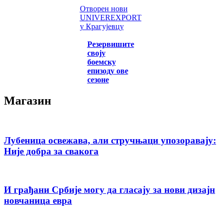
Отворен нови
UNIVEREXPORT
у Крагујевцу
Резервишите
своју
боемску
епизоду ове
сезоне
Магазин
Лубеница освежава, али стручњаци упозоравају:
Није добра за свакога
И грађани Србије могу да гласају за нови дизајн
новчаница евра