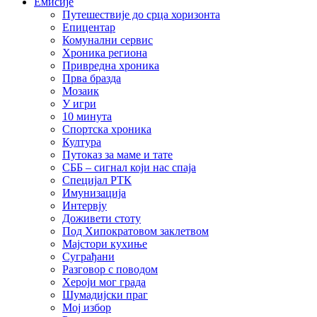
Емисије
Путешествије до срца хоризонта
Епицентар
Комунални сервис
Хроника региона
Привредна хроника
Прва бразда
Мозаик
У игри
10 минута
Спортска хроника
Култура
Путоказ за маме и тате
СББ – сигнал који нас спаја
Специјал РТК
Имунизација
Интервју
Доживети стоту
Под Хипократовом заклетвом
Мајстори кухиње
Суграђани
Разговор с поводом
Хероји мог града
Шумадијски праг
Мој избор