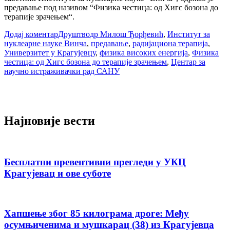
предавање под називом “Физика честица: од Хигс бозона до
терапије зрачењем“.
Додај коментар
Друштво
др Милош Ђорђевић
,
Институт за
нуклеарне науке Винча
,
предавање
,
радијациона терапија
,
Универзитет у Крагујевцу
,
физика високих енергија
,
Физика
честица: од Хигс бозона до терапије зрачењем
,
Центар за
научно истраживачки рад САНУ
Најновије вести
Бесплатни превентивни прегледи у УКЦ
Крагујевац и ове суботе
Хапшење због 85 килограма дроге: Међу
осумњиченима и мушкарац (38) из Крагујевца