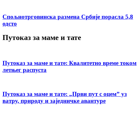
Спољнотрговинска размена Србије порасла 5,8
одсто
Путоказ за маме и тате
Путоказ за маме и тате: Квалитетно време током
летњег распуста
Путоказ за маме и тате: „Први пут с оцемˮ уз
ватру, природу и заједничке авантуре