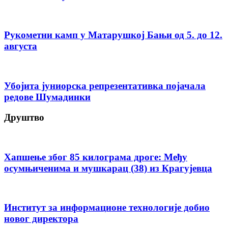
Рукометни камп у Матарушкој Бањи од 5. до 12.
августа
Убојита јуниорска репрезентативка појачала
редове Шумадинки
Друштво
Хапшење због 85 килограма дроге: Међу
осумњиченима и мушкарац (38) из Крагујевца
Институт за информационе технологије добио
новог директора