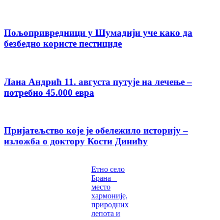
Пољопривредници у Шумадији уче како да
безбедно користе пестициде
Лана Андрић 11. августа путује на лечење –
потребно 45.000 евра
Пријатељство које је обележило историју –
изложба о доктору Кости Динићу
Етно село
Брана –
место
хармоније,
природних
лепота и