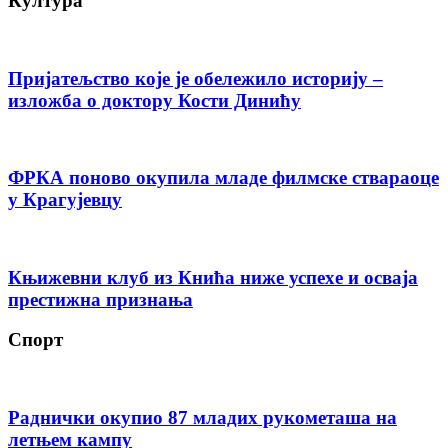
Култура
Пријатељство које је обележило историју –
изложба о доктору Кости Динићу
ФРКА поново окупила младе филмске ствараоце
у Крагујевцу
Књижевни клуб из Кнића ниже успехе и осваја
престижна признања
Спорт
Раднички окупио 87 младих рукометаша на
летњем кампу