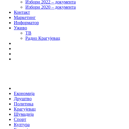
Избори 2022 – документа
Избори 2020 – документа
Контакт
Маркетинг
Информатор
Уживо
ТВ
Радио Крагујевац
RSS
Facebook
Twitter
Youtube
Home
Економија
Друштво
Политика
Крагујевац
Шумадија
Спорт
Култура