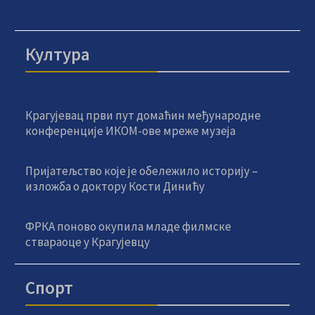
Култура
Крагујевац први пут домаћин међународне
конференције ИКОМ-ове мреже музеја
Пријатељство које је обележило историју –
изложба о доктору Кости Динићу
ФРКА поново окупила младе филмске
ствараоце у Крагујевцу
Спорт