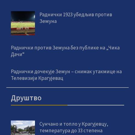
Раднички 1923 убедљив против
Земуна
Раднички против Земуна без публике на „Чика
Дачи“
Раднички дочекује Земун – снимак утакмице на
Телевизији Крагујевац
Друштво
Сунчано и топло у Крагујевцу,
температура до 33 степена