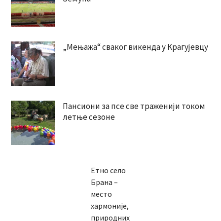
„Мењажа“ сваког викенда у Крагујевцу
Пансиони за псе све траженији током
летње сезоне
Етно село
Брана –
место
хармоније,
природних