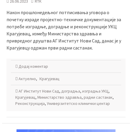
26.06.2023
RTK
Након прошлонедељног потписивања уговора о
почетку израде пројектно-техничке документације за
потребе изградње, доградње и реконструкције УКЦ
Крагујевац, између Министарства здравља и
привредног друштва АГ Институт Нови Сад, данас је у
Крагујевцу одржан први радни састанак.
Додај коментар
Актуелно
,
Крагујевац
АГ Институт Нови Сад
,
доградња
,
изградња УКЦ
,
Крагујевац
,
Министарство здравља
,
радни састанак
,
Реконструкција
,
Универзитетско клинички центар