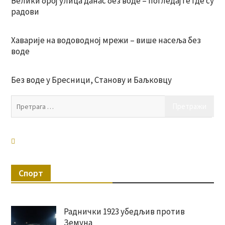
Велики број улица данас без воде – погледајте где су
радови
Хаварије на водоводној мрежи – више насеља без
воде
Без воде у Бресници, Станову и Баљковцу
Пр
за:
Спорт
Раднички 1923 убедљив против
Земуна