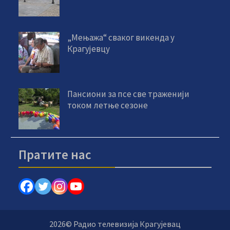
„Мењажа“ сваког викенда у
Крагујевцу
Пансиони за псе све траженији
током летње сезоне
Пратите нас
2026© Радио телевизија Крагујевац