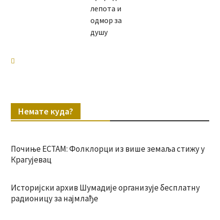
лепота и
одмор за
душу
Немате куда?
Почиње ЕСТАМ: Фолклорци из више земаља стижу у
Крагујевац
Историјски архив Шумадије организује бесплатну
радионицу за најмлађе