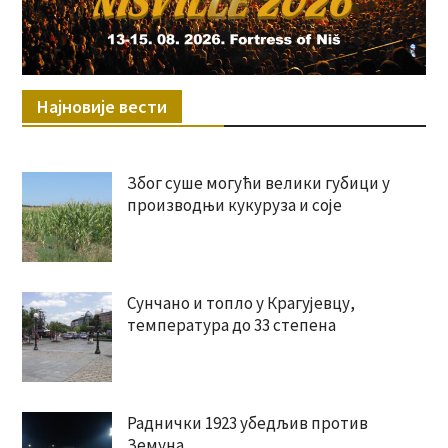
Најновије вести
Због суше могући велики губици у
производњи кукуруза и соје
Сунчано и топло у Крагујевцу,
температура до 33 степена
Раднички 1923 убедљив против
Земуна