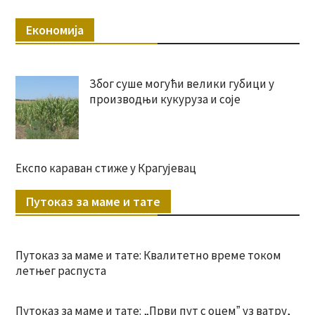
Економија
Због суше могући велики губици у
производњи кукуруза и соје
Експо караван стиже у Крагујевац
Путоказ за маме и тате
Путоказ за маме и тате: Квалитетно време током
летњег распуста
Путоказ за маме и тате: „Први пут с оцемˮ уз ватру,