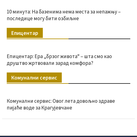
10 минута: На базенима нема места за непажњу –
последице могу бити озбиљне
Епицентар
Епицентар: Ера „брзог живота“ – шта смо као
друштво жртвовали зарад комфора?
Комунални сервис
Комунални сервис: Овог лета довољно здраве
пијаће воде за Крагујевчане