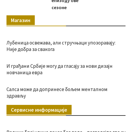
епизоду ове
сезоне
Магазин
Лубеница освежава, али стручњаци упозоравају:
Није добра за свакога
И грађани Србије могу да гласају за нови дизајн
новчаница евра
Салса може да допринесе бољем менталном
здрављу
Сервисне информације