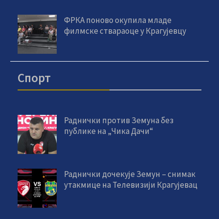
ФРКА поново окупила младе
филмске ствараоце у Крагујевцу
Спорт
Раднички против Земуна без
публике на „Чика Дачи“
Раднички дочекује Земун – снимак
утакмице на Телевизији Крагујевац