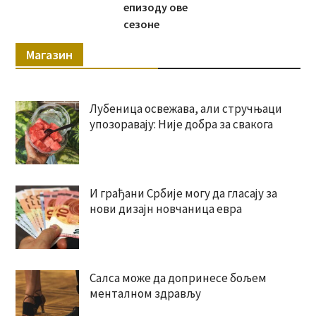
епизоду ове
сезоне
Магазин
Лубеница освежава, али стручњаци
упозоравају: Није добра за свакога
И грађани Србије могу да гласају за
нови дизајн новчаница евра
Салса може да допринесе бољем
менталном здрављу