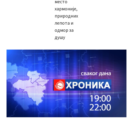
место
хармоније,
природних
лепота и
одмор за
душу