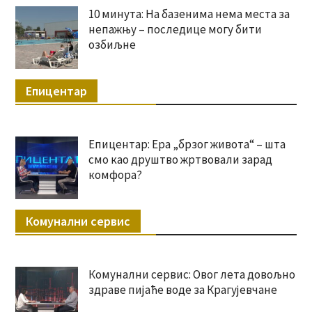
10 минута: На базенима нема места за
непажњу – последице могу бити
озбиљне
Епицентар
Епицентар: Ера „брзог живота“ – шта
смо као друштво жртвовали зарад
комфора?
Комунални сервис
Комунални сервис: Овог лета довољно
здраве пијаће воде за Крагујевчане