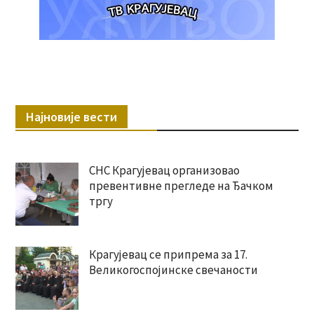
Најновије вести
СНС Крагујевац организовао
превентивне прегледе на Ђачком
тргу
Крагујевац се припрема за 17.
Великогоспојинске свечаности