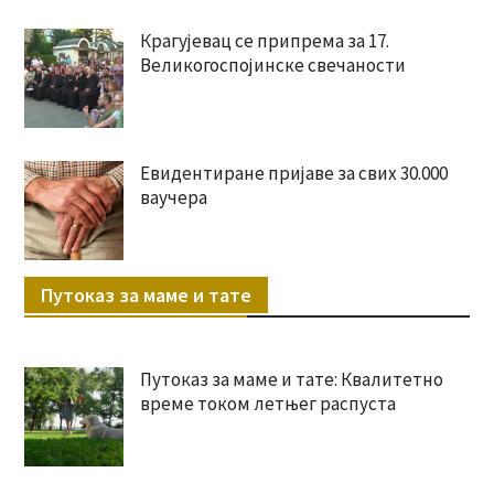
Крагујевац се припрема за 17.
Великогоспојинске свечаности
Евидентиране пријаве за свих 30.000
ваучера
Путоказ за маме и тате
Путоказ за маме и тате: Квалитетно
време током летњег распуста