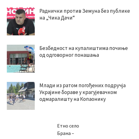
Раднички против Земуна без публике
на „Чика Дачи“
Безбедност на купалиштима почиње
од одговорног понашања
Млади из ратом погођених подручја
Украјине бораве у крагујевачком
одмаралишту на Копаонику
Етно село
Брана –