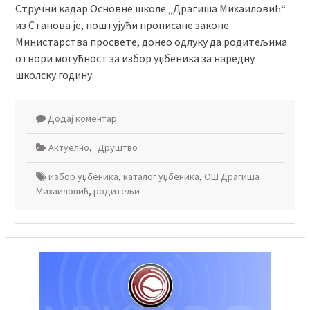
Стручни кадар Основне школе „Драгиша Михаиловић“
из Станова је, поштујући прописане законе
Министарства просвете, донео одлуку да родитељима
отвори могућност за избор уџбеника за наредну
школску годину.
Додај коментар
Актуелно
,
Друштво
избор уџбеника
,
каталог уџбеника
,
ОШ Драгиша
Михаиловић
,
родитељи