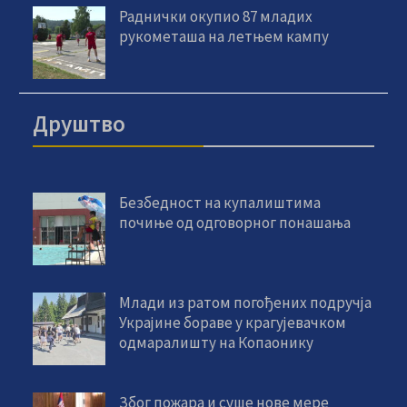
Раднички окупио 87 младих
рукометаша на летњем кампу
Друштво
Безбедност на купалиштима
почиње од одговорног понашања
Млади из ратом погођених подручја
Украјине бораве у крагујевачком
одмаралишту на Копаонику
Због пожара и суше нове мере