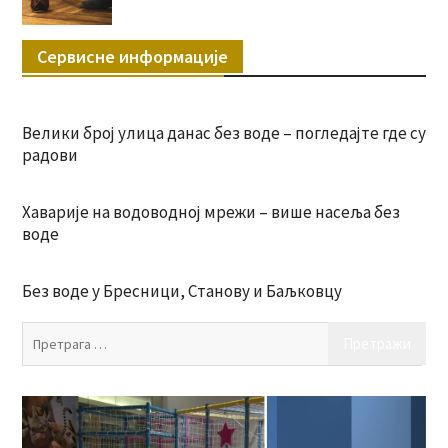
Сервисне информације
Велики број улица данас без воде – погледајте где су
радови
Хаварије на водоводној мрежи – више насеља без
воде
Без воде у Бресници, Станову и Баљковцу
Пр
за: