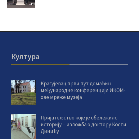
Култура
Крагујевац први пут домаћин
међународне конференције ИКОМ-
ове мреже музеја
Пријатељство које је обележило
историју – изложба о доктору Кости
Динићу