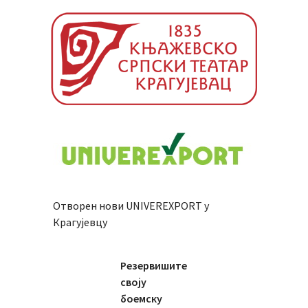
Отворен нови UNIVEREXPORT у
Крагујевцу
Резервишите
своју
боемску