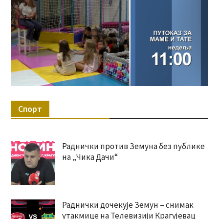
Спорт
Раднички против Земуна без публике
на „Чика Дачи“
Раднички дочекује Земун – снимак
утакмице на Телевизији Крагујевац