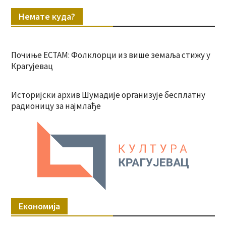
Немате куда?
Почиње ЕСТАМ: Фолклорци из више земаља стижу у
Крагујевац
Историјски архив Шумадије организује бесплатну
радионицу за најмлађе
Економија