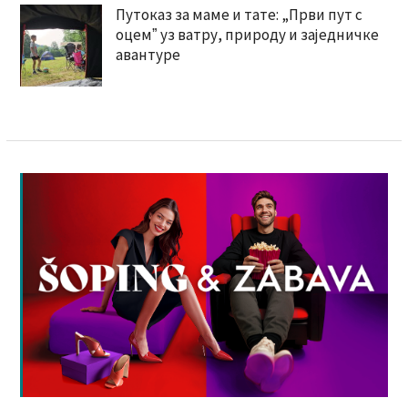
Путоказ за маме и тате: „Први пут с
оцемˮ уз ватру, природу и заједничке
авантуре