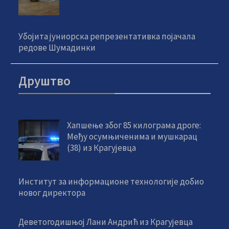
Убојита јуниорска репрезентативка појачала
редове Шумадинки
Друштво
Хапшење због 85 килограма дроге:
Међу осумњиченима и мушкарац
(38) из Крагујевца
Институт за информационе технологије добио
новог директора
Деветогодишњој Лани Андрић из Крагујевца