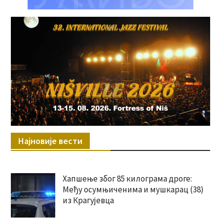
Најновије вести
Хапшење због 85 килограма дроге:
Међу осумњиченима и мушкарац (38)
из Крагујевца