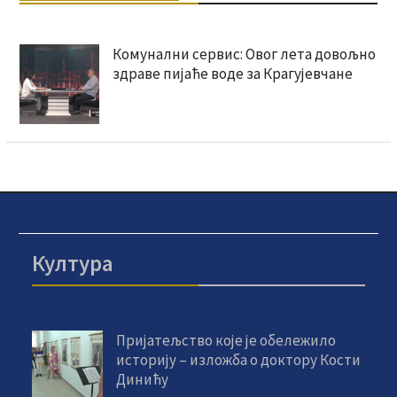
Комунални сервис: Овог лета довољно
здраве пијаће воде за Крагујевчане
Култура
Пријатељство које је обележило
историју – изложба о доктору Кости
Динићу