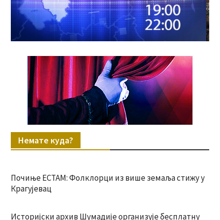
Немате куда?
Почиње ЕСТАМ: Фолклорци из више земаља стижу у
Крагујевац
Историјски архив Шумадије организује бесплатну