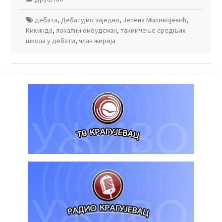
дебата
,
Дебатујмо заједно
,
Јелена Миливојевић
,
Кикинда
,
локални омбудсман
,
такмичење средњих
школа у дебати
,
члан жирија