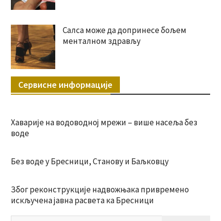
Салса може да допринесе бољем
менталном здрављу
Сервисне информације
Хаварије на водоводној мрежи – више насеља без
воде
Без воде у Бресници, Станову и Баљковцу
Због реконструкције надвожњака привремено
искључена јавна расвета ка Бресници