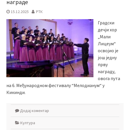
награде
15.12.2025
РТК
Градски
дечји хор
„Мали
Лицеум“
освојио је
још једну
прву
награду,
овога пута
на 6. Међународном фестивалу “Мелодианум“ у
Кикинди.
Додај коментар
Култура