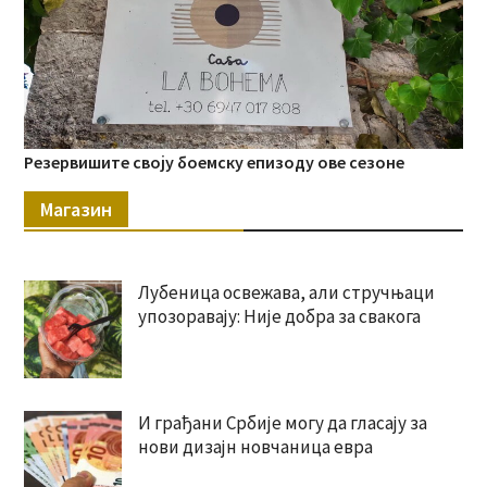
Резервишите своју боемску епизоду ове сезоне
Магазин
Лубеница освежава, али стручњаци
упозоравају: Није добра за свакога
И грађани Србије могу да гласају за
нови дизајн новчаница евра