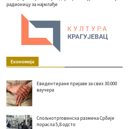
радионицу за најмлађе
Економија
Евидентиране пријаве за свих 30.000
ваучера
Спољнотрговинска размена Србије
порасла 5,8 одсто