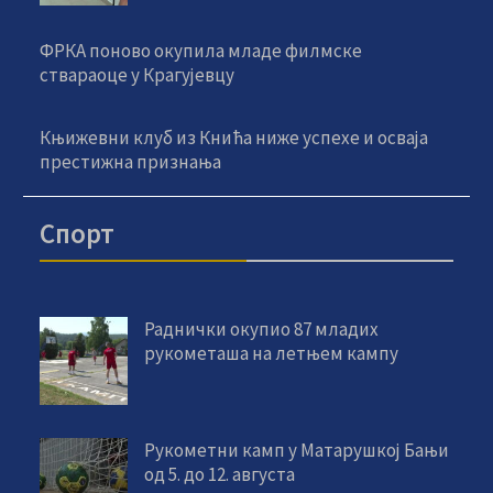
ФРКА поново окупила младе филмске
ствараоце у Крагујевцу
Књижевни клуб из Кнића ниже успехе и осваја
престижна признања
Спорт
Раднички окупио 87 младих
рукометаша на летњем кампу
Рукометни камп у Матарушкој Бањи
од 5. до 12. августа