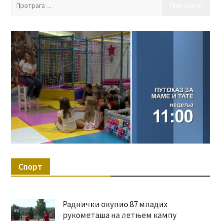
Пр
за:
Спорт
Раднички окупио 87 младих
рукометаша на летњем кампу