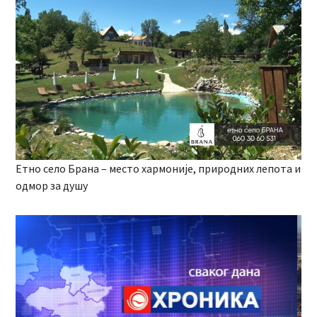
Етно село Брана – место хармоније, природних лепота и
одмор за душу