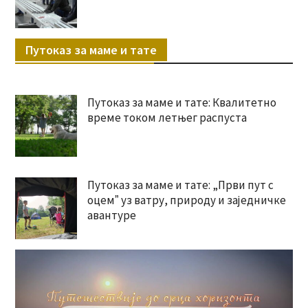
Путоказ за маме и тате
Путоказ за маме и тате: Квалитетно
време током летњег распуста
Путоказ за маме и тате: „Први пут с
оцемˮ уз ватру, природу и заједничке
авантуре