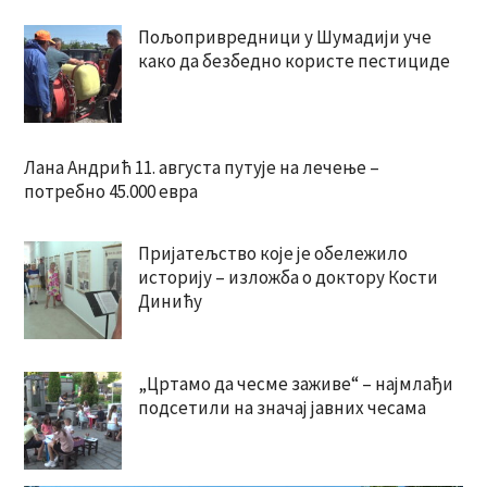
Пољопривредници у Шумадији уче
како да безбедно користе пестициде
Лана Андрић 11. августа путује на лечење –
потребно 45.000 евра
Пријатељство које је обележило
историју – изложба о доктору Кости
Динићу
„Цртамо да чесме заживе“ – најмлађи
подсетили на значај јавних чесама