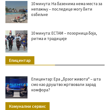
10 минута: На базенима нема места за
непажњу – последице могу бити
озбиљне
10 минута: ЕСТАМ – позорница боја,
ритма и традиције
Епицентар
Епицентар: Ера „брзог живота“ – шта
смо као друштво жртвовали зарад
комфора?
Комунални сервис