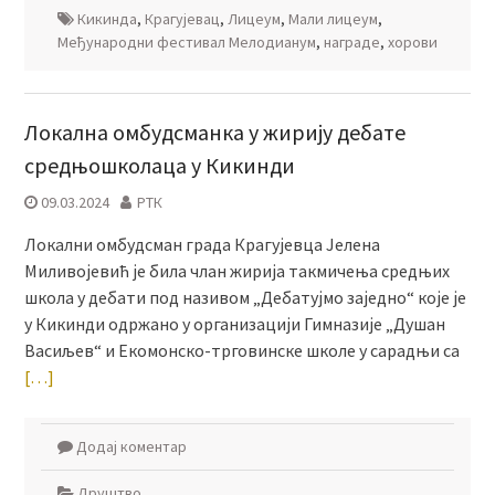
Кикинда
,
Крагујевац
,
Лицеум
,
Мали лицеум
,
Међународни фестивал Мелодианум
,
награде
,
хорови
Локална омбудсманка у жирију дебате
средњошколаца у Кикинди
09.03.2024
РТК
Локални омбудсман града Крагујевца Јелена
Миливојевић је била члан жирија такмичења средњих
школа у дебати под називом „Дебатујмо заједно“ које је
у Кикинди одржано у организацији Гимназије „Душан
Васиљев“ и Екомонско-трговинске школе у сарадњи са
[…]
Додај коментар
Друштво