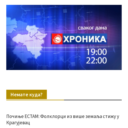
Немате куда?
Почиње ЕСТАМ: Фолклорци из више земаља стижу у
Крагујевац