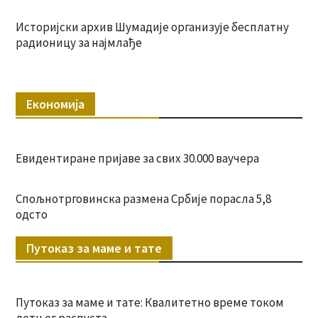
Историјски архив Шумадије организује бесплатну
радионицу за најмлађе
Економија
Евидентиране пријаве за свих 30.000 ваучера
Спољнотрговинска размена Србије порасла 5,8
одсто
Путоказ за маме и тате
Путоказ за маме и тате: Квалитетно време током
летњег распуста