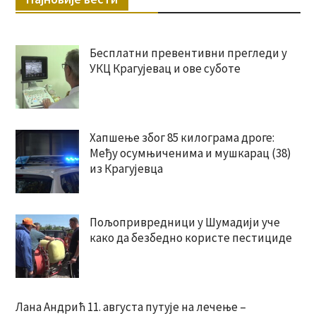
Бесплатни превентивни прегледи у
УКЦ Крагујевац и ове суботе
Хапшење због 85 килограма дроге:
Међу осумњиченима и мушкарац (38)
из Крагујевца
Пољопривредници у Шумадији уче
како да безбедно користе пестициде
Лана Андрић 11. августа путује на лечење –