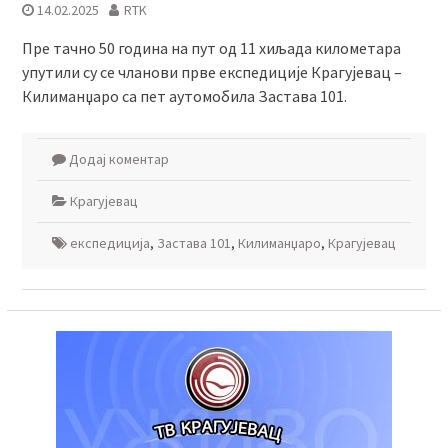
14.02.2025
RTK
Пре тачно 50 година на пут од 11 хиљада километара
упутили су се чланови прве експедиције Крагујевац –
Килиманџаро са пет аутомобила Застава 101.
Додај коментар
Крагујевац
експедиција
,
Застава 101
,
Килиманџаро
,
Крагујевац