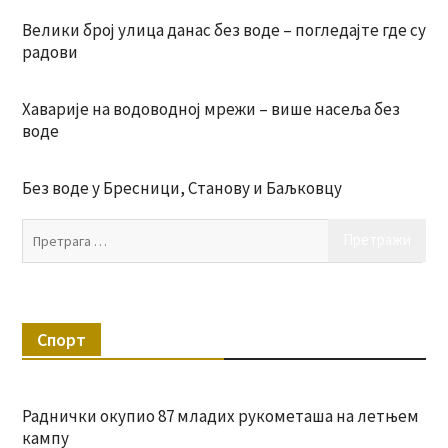
Велики број улица данас без воде – погледајте где су
радови
Хаварије на водоводној мрежи – више насеља без
воде
Без воде у Бресници, Станову и Баљковцу
Пр
за:
Спорт
Раднички окупио 87 младих рукометаша на летњем
кампу