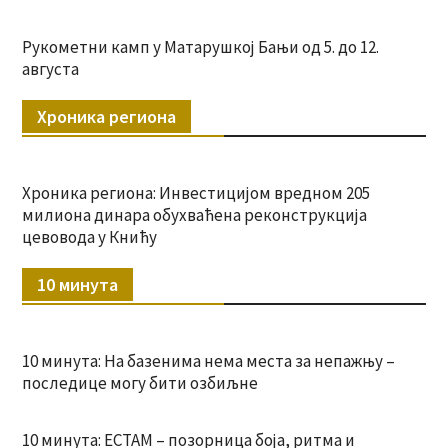
Рукометни камп у Матарушкој Бањи од 5. до 12.
августа
Хроника региона
Хроника региона: Инвестицијом вредном 205
милиона динара обухваћена реконструкција
цевовода у Книћу
10 минута
10 минута: На базенима нема места за непажњу –
последице могу бити озбиљне
10 минута: ЕСТАМ – позорница боја, ритма и