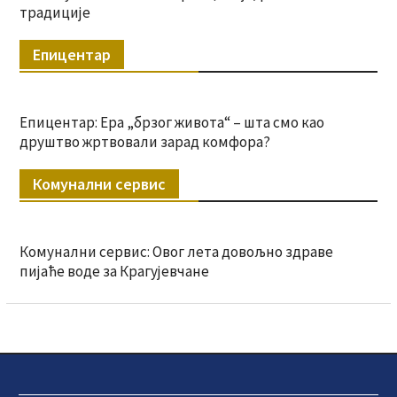
традиције
Епицентар
Епицентар: Ера „брзог живота“ – шта смо као
друштво жртвовали зарад комфора?
Комунални сервис
Комунални сервис: Овог лета довољно здраве
пијаће воде за Крагујевчане