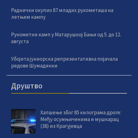
Раднички окупио 87 младих рукометаша на
летњем кампу
Рукометни камп у Матарушкој Бањи од 5. до 12.
августа
Убојита јуниорска репрезентативка појачала
редове Шумадинки
Друштво
Хапшење због 85 килограма дроге:
Међу осумњиченима и мушкарац
(38) из Крагујевца