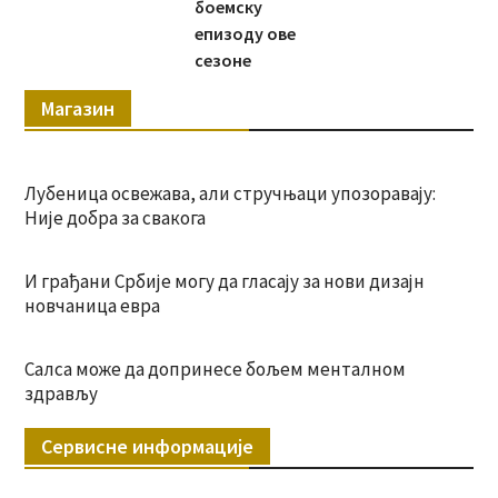
боемску
епизоду ове
сезоне
Магазин
Лубеница освежава, али стручњаци упозоравају:
Није добра за свакога
И грађани Србије могу да гласају за нови дизајн
новчаница евра
Салса може да допринесе бољем менталном
здрављу
Сервисне информације