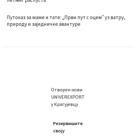
Путоказ за маме и тате: „Први пут с оцемˮ уз ватру,
природу и заједничке авантуре
Отворен нови
UNIVEREXPORT
у Крагујевцу
Резервишите
своју