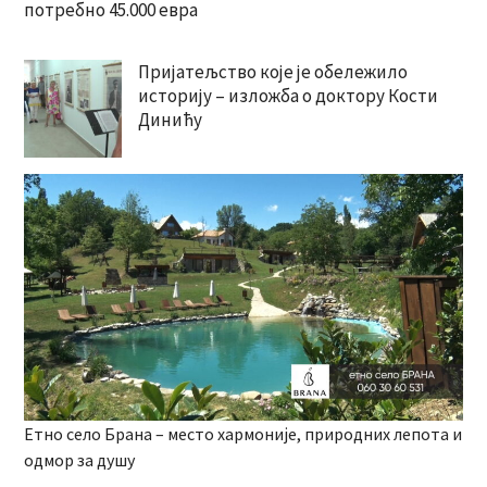
потребно 45.000 евра
Пријатељство које је обележило
историју – изложба о доктору Кости
Динићу
Етно село Брана – место хармоније, природних лепота и
одмор за душу