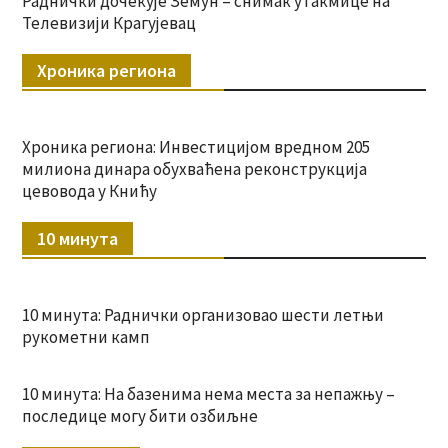
Раднички дочекује Земун – снимак утакмице на
Телевизији Крагујевац
Хроника региона
Хроника региона: Инвестицијом вредном 205
милиона динара обухваћена реконструкција
цевовода у Книћу
10 минута
10 минута: Раднички организовао шести летњи
рукометни камп
10 минута: На базенима нема места за непажњу –
последице могу бити озбиљне