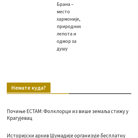
Брана –
место
хармоније,
природних
лепота и
одмор за
душу
Немате куда?
Почиње ЕСТАМ: Фолклорци из више земаља стижу у
Крагујевац
Историјски архив Шумадије организује бесплатну