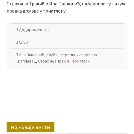
Страхиња Тракић и Ива Павловић, одбранили су титуле
првака државе у триатлону.
Додај коментар
Спорт
Ива Павловић
,
Клуб екстремних спортова
Крагујевац
,
Страхиња Тракић
,
триатлон
Најновије вести