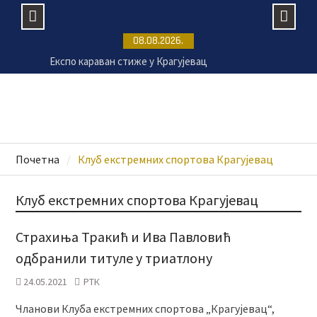
Skip
08.08.2026.
to
Експо караван стиже у Крагујевац
content
Вучић: Србија и Украјина значајно повећале ниво
трговинске размене
Српска православна црква данас прославља
Трнову Петку
Председник Украјине Володимир Зеленски у
званичној посети Србији
Почетна
Клуб екстремних спортова Крагујевац
Клуб екстремних спортова Крагујевац
Страхиња Тракић и Ива Павловић
одбранили титуле у триатлону
24.05.2021
РТК
Чланови Клуба екстремних спортова „Крагујевац“,