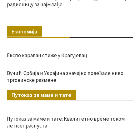
радионицу за најмлађе
Економија
Експо караван стиже у Крагујевац
Вучић: Србија и Украјина значајно повећале ниво
трговинске размене
Путоказ за маме и тате
Путоказ за маме и тате: Квалитетно време током
летњег распуста