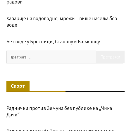
радови
Хаварије на водоводној мрежи – више насеља без
воде
Без воде у Бресници, Станову и Баљковцу
Пр
за:
Спорт
Раднички против Земуна без публике на „Чика
Дачи“