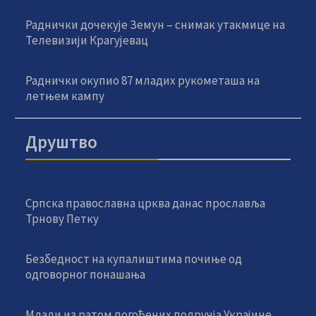
Раднички дочекује Земун – снимак утакмице на
Телевизији Крагујевац
Раднички окупио 87 младих рукометаша на
летњем кампу
Друштво
Српска православна црква данас прославља
Трнову Петку
Безбедност на купалиштима почиње од
одговорног понашања
Млади из ратом погођених подручја Украјине