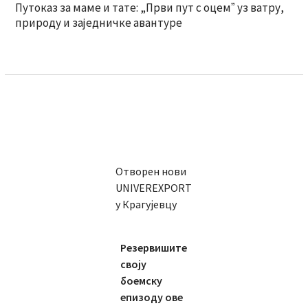
Путоказ за маме и тате: „Први пут с оцемˮ уз ватру,
природу и заједничке авантуре
Отворен нови
UNIVEREXPORT
у Крагујевцу
Резервишите
своју
боемску
епизоду ове