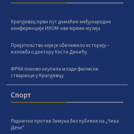
Крагујевац први пут домаћин међународне
конференције ИКОМ-ове мреже музеја
Пријатељство које је обележило историју –
изложба о доктору Кости Динићу
ФРКА поново окупила младе филмске
ствараоце у Крагујевцу
Спорт
Раднички против Земуна без публике на „Чика
Дачи“