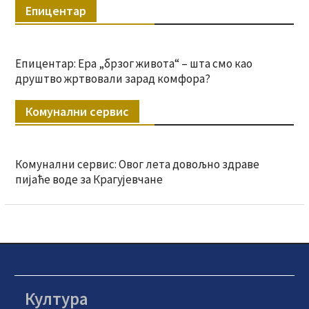
Епицентар
Епицентар: Ера „брзог живота“ – шта смо као
друштво жртвовали зарад комфора?
Комунални сервис
Комунални сервис: Овог лета довољно здраве
пијаће воде за Крагујевчане
Култура