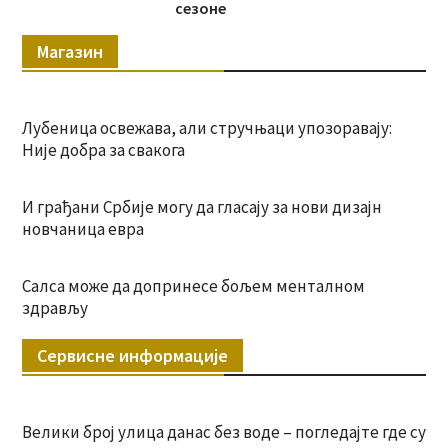
сезоне
Магазин
Лубеница освежава, али стручњаци упозоравају:
Није добра за свакога
И грађани Србије могу да гласају за нови дизајн
новчаница евра
Салса може да допринесе бољем менталном
здрављу
Сервисне информације
Велики број улица данас без воде – погледајте где су