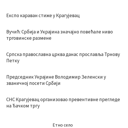
Експо караван стиже у Крагујевац
Вучић: Србија и Украјина значајно повећале ниво
трговинске размене
Српска православна црква данас прославља Трнову
Петку
Председник Украјине Володимир Зеленски у
званичној посети Србији
СНС Крагујевац организовао превентивне прегледе
на Ђачком тргу
Етно село