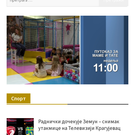
за:
Спорт
Раднички дочекује Земун – снимак
утакмице на Телевизији Крагујевац