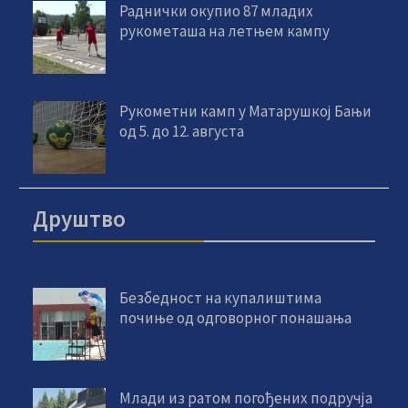
Раднички окупио 87 младих
рукометаша на летњем кампу
Рукометни камп у Матарушкој Бањи
од 5. до 12. августа
Друштво
Безбедност на купалиштима
почиње од одговорног понашања
Млади из ратом погођених подручја