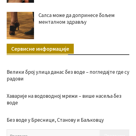
Салса може да допринесе бољем
менталном здрављу
Сервисне информације
Велики број улица данас без воде – погледајте где су
радови
Хаварије на водоводној мрежи – више насеља без
воде
Без воде у Бресници, Станову и Баљковцу
Пр