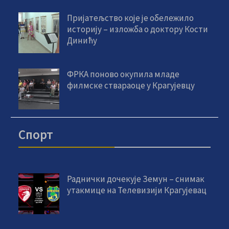
Пријатељство које је обележило
историју – изложба о доктору Кости
Динићу
ФРКА поново окупила младе
филмске ствараоце у Крагујевцу
Спорт
Раднички дочекује Земун – снимак
утакмице на Телевизији Крагујевац