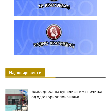
Најновије вести
Безбедност на купалиштима почиње
од одговорног понашања