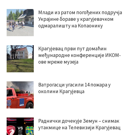
Млади из ратом погођених подручја
Украјине бораве у крагујевачком
одмаралишту на Копаонику
Крагујевац први пут домаћин
међународне конференције ИКОМ-
ове мреже музеја
Ватрогасци угасили 14 пожара у
околини Крагујевца
Раднички дочекује Земун – снимак
утакмице на Телевизији Крагујевац