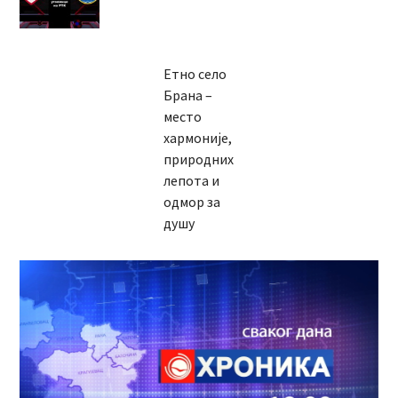
Етно село
Брана –
место
хармоније,
природних
лепота и
одмор за
душу