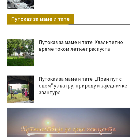
Путоказ за маме и тате
Путоказ за маме и тате: Квалитетно
време током летњег распуста
Путоказ за маме и тате: „Први пут с
оцемˮ уз ватру, природу и заједничке
авантуре