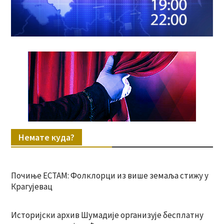
Немате куда?
Почиње ЕСТАМ: Фолклорци из више земаља стижу у
Крагујевац
Историјски архив Шумадије организује бесплатну