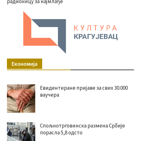
радионицу за најмлађе
Економија
Евидентиране пријаве за свих 30.000
ваучера
Спољнотрговинска размена Србије
порасла 5,8 одсто