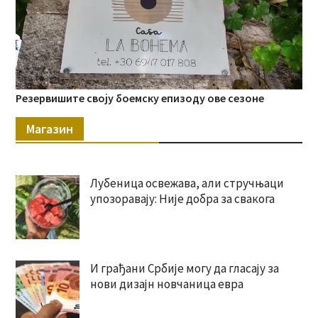
Резервишите своју боемску епизоду ове сезоне
Магазин
Лубеница освежава, али стручњаци
упозоравају: Није добра за свакога
И грађани Србије могу да гласају за
нови дизајн новчаница евра