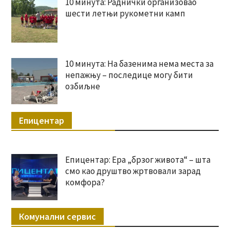
10 минута: Раднички организовао
шести летњи рукометни камп
10 минута: На базенима нема места за
непажњу – последице могу бити
озбиљне
Епицентар
Епицентар: Ера „брзог живота“ – шта
смо као друштво жртвовали зарад
комфора?
Комунални сервис