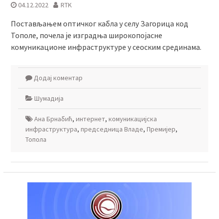
04.12.2022
RTK
Постављањем оптичког кабла у селу Загорица код
Тополе, почела је изградња широкопојасне
комуникационе инфраструктуре у сеоским срединама.
Додај коментар
Шумадија
Ана Брнабић
,
интернет
,
комуникацијска
инфраструктура
,
председница Владе
,
Премијер
,
Топола