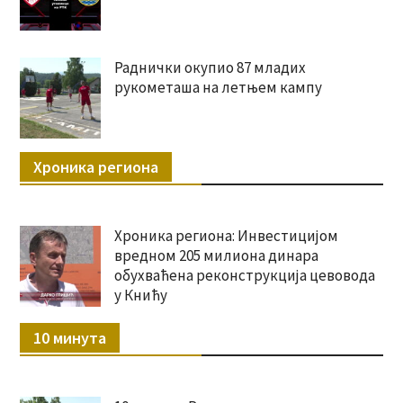
Раднички окупио 87 младих
рукометаша на летњем кампу
Хроника региона
Хроника региона: Инвестицијом
вредном 205 милиона динара
обухваћена реконструкција цевовода
у Книћу
10 минута