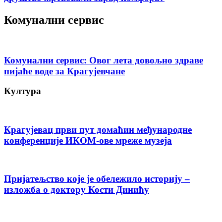
Комунални сервис
Комунални сервис: Овог лета довољно здраве
пијаће воде за Крагујевчане
Култура
Крагујевац први пут домаћин међународне
конференције ИКОМ-ове мреже музеја
Пријатељство које је обележило историју –
изложба о доктору Кости Динићу