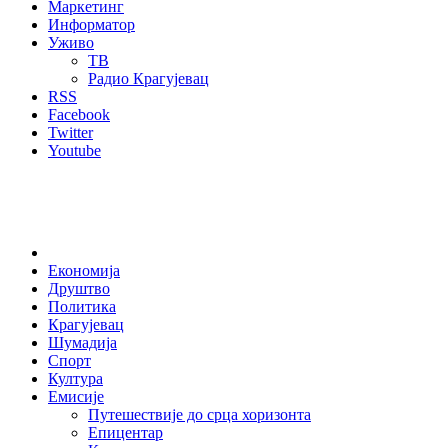
Маркетинг
Информатор
Уживо
ТВ
Радио Крагујевац
RSS
Facebook
Twitter
Youtube
Home
Економија
Друштво
Политика
Крагујевац
Шумадија
Спорт
Култура
Емисије
Путешествије до срца хоризонта
Епицентар