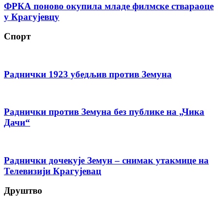
ФРКА поново окупила младе филмске ствараоце
у Крагујевцу
Спорт
Раднички 1923 убедљив против Земуна
Раднички против Земуна без публике на „Чика
Дачи“
Раднички дочекује Земун – снимак утакмице на
Телевизији Крагујевац
Друштво