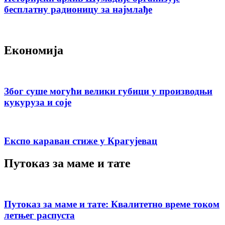
бесплатну радионицу за најмлађе
Економија
Због суше могући велики губици у производњи
кукуруза и соје
Експо караван стиже у Крагујевац
Путоказ за маме и тате
Путоказ за маме и тате: Квалитетно време током
летњег распуста