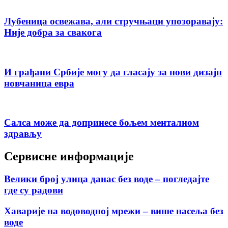
Лубеница освежава, али стручњаци упозоравају:
Није добра за свакога
И грађани Србије могу да гласају за нови дизајн
новчаница евра
Салса може да допринесе бољем менталном
здрављу
Сервисне информације
Велики број улица данас без воде – погледајте
где су радови
Хаварије на водоводној мрежи – више насеља без
воде