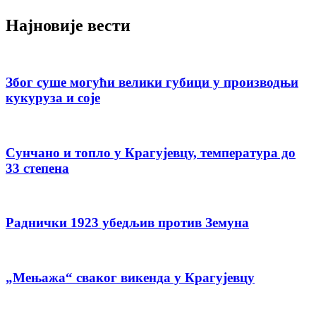
Најновије вести
Због суше могући велики губици у производњи
кукуруза и соје
Сунчано и топло у Крагујевцу, температура до
33 степена
Раднички 1923 убедљив против Земуна
„Мењажа“ сваког викенда у Крагујевцу