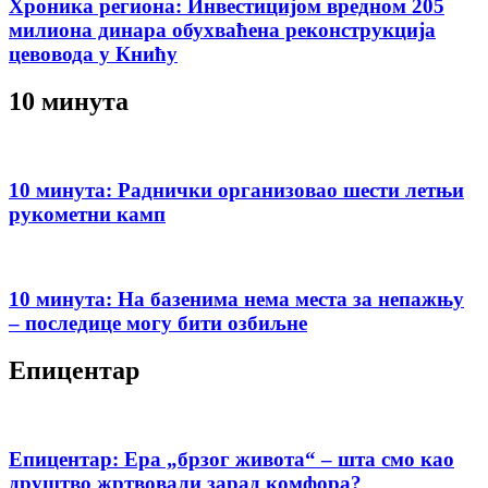
Хроника региона: Инвестицијом вредном 205
милиона динара обухваћена реконструкција
цевовода у Книћу
10 минута
10 минута: Раднички организовао шести летњи
рукометни камп
10 минута: На базенима нема места за непажњу
– последице могу бити озбиљне
Епицентар
Епицентар: Ера „брзог живота“ – шта смо као
друштво жртвовали зарад комфора?