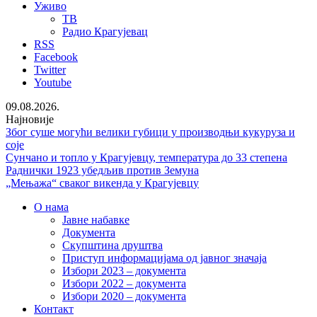
Уживо
ТВ
Радио Крагујевац
RSS
Facebook
Twitter
Youtube
09.08.2026.
Најновије
Због суше могући велики губици у производњи кукуруза и
соје
Сунчано и топло у Крагујевцу, температура до 33 степена
Раднички 1923 убедљив против Земуна
„Мењажа“ сваког викенда у Крагујевцу
О нама
Јавне набавке
Документа
Скупштина друштва
Приступ информацијама од јавног значаја
Избори 2023 – документа
Избори 2022 – документа
Избори 2020 – документа
Контакт