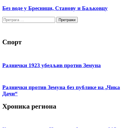
Без воде у Бресници, Станову и Баљковцу
Претрага
за:
Спорт
Раднички 1923 убедљив против Земуна
Раднички против Земуна без публике на „Чика
Дачи“
Хроника региона