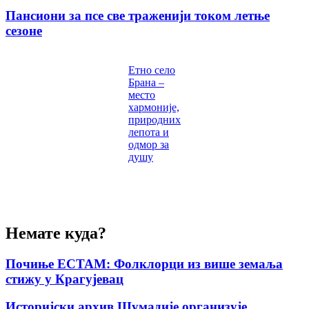
Пансиони за псе све траженији током летње
сезоне
Етно село
Брана –
место
хармоније,
природних
лепота и
одмор за
душу
Немате куда?
Почиње ЕСТАМ: Фолклорци из више земаља
стижу у Крагујевац
Историјски архив Шумадије организује