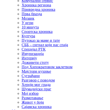
Комунални сервис
Хроника региона
Привредна хроника
Прва бразда
Мозаик
У игри
10 минута
Спортска хроника
Култура
Путоказ за маме и тате
СББ – сигнал који нас спаја
Специјал РТК
Имунизација
Интервју
Доживети стоту
Под Хипократовом заклетвом
Мајстори кухиње
Суграђани
Разговор с поводом
Хероји мог града
Шумадијски праг
Мој избор
Размотавање
Живот у боји
Сајамска хроника