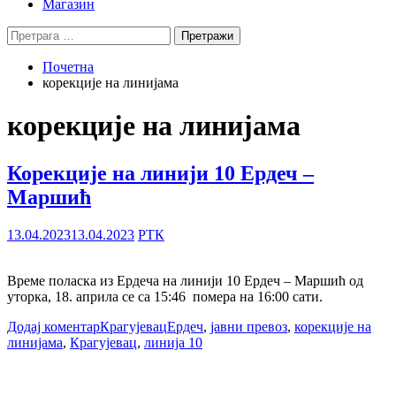
Магазин
Претрага
за:
Почетна
корекције на линијама
корекције на линијама
Корекције на линији 10 Ердеч –
Маршић
13.04.2023
13.04.2023
РТК
Време поласка из Ердеча на линији 10 Ердеч – Маршић од
уторка, 18. априла се са 15:46 помера на 16:00 сати.
Додај коментар
Крагујевац
Ердеч
,
јавни превоз
,
корекције на
линијама
,
Крагујевац
,
линија 10