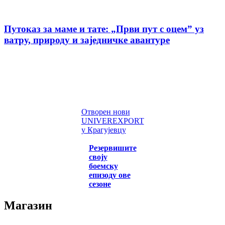
Путоказ за маме и тате: „Први пут с оцемˮ уз
ватру, природу и заједничке авантуре
Отворен нови
UNIVEREXPORT
у Крагујевцу
Резервишите
своју
боемску
епизоду ове
сезоне
Магазин