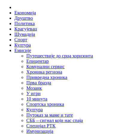
Skip
Home
to
Економија
content
Друштво
Политика
Крагујевац
Шумадија
Спорт
Култура
Емисије
Путешествије до срца хоризонта
Епицентар
Комунални сервис
Хроника региона
Привредна хроника
Прва бразда
Мозаик
У игри
10 минута
Спортска хроника
Култура
Путоказ за маме и тате
СББ – сигнал који нас спаја
Специјал РТК
Имунизација