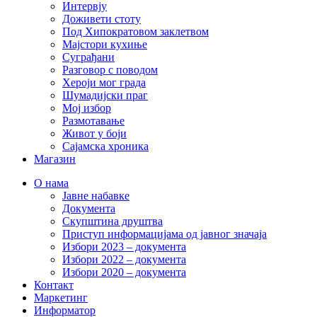
Интервју
Доживети стоту
Под Хипократовом заклетвом
Мајстори кухиње
Суграђани
Разговор с поводом
Хероји мог града
Шумадијски праг
Мој избор
Размотавање
Живот у боји
Сајамска хроника
Магазин
О нама
Јавне набавке
Документа
Скупштина друштва
Приступ информацијама од јавног значаја
Избори 2023 – документа
Избори 2022 – документа
Избори 2020 – документа
Контакт
Маркетинг
Информатор