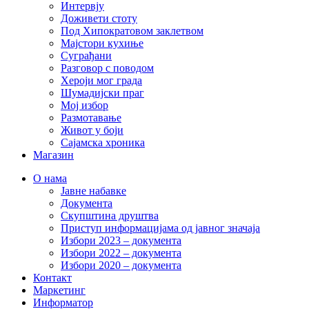
Интервју
Доживети стоту
Под Хипократовом заклетвом
Мајстори кухиње
Суграђани
Разговор с поводом
Хероји мог града
Шумадијски праг
Мој избор
Размотавање
Живот у боји
Сајамска хроника
Магазин
О нама
Јавне набавке
Документа
Скупштина друштва
Приступ информацијама од јавног значаја
Избори 2023 – документа
Избори 2022 – документа
Избори 2020 – документа
Контакт
Маркетинг
Информатор