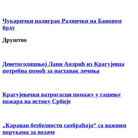
Чукарички надиграо Раднички на Бановом
брду
Друштво
Деветогодишњој Лани Андрић из Крагујевца
потребна помоћ за наставак лечења
Крагујевачки ватрогасци помажу у гашењу
пожара на истоку Србије
„Караван безбедности саобраћаја“ са важним
порукама за возаче