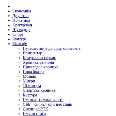
Skip
Home
to
Економија
content
Друштво
Политика
Крагујевац
Шумадија
Спорт
Култура
Емисије
Путешествије до срца хоризонта
Епицентар
Комунални сервис
Хроника региона
Привредна хроника
Прва бразда
Мозаик
У игри
10 минута
Спортска хроника
Култура
Путоказ за маме и тате
СББ – сигнал који нас спаја
Специјал РТК
Имунизација