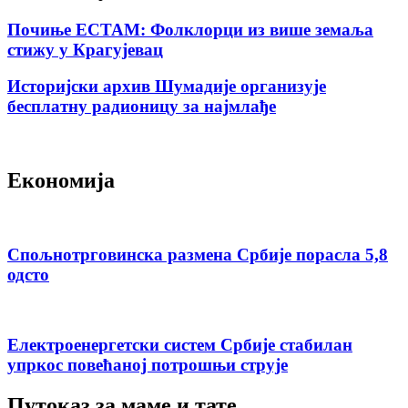
Почиње ЕСТАМ: Фолклорци из више земаља
стижу у Крагујевац
Историјски архив Шумадије организује
бесплатну радионицу за најмлађе
Економија
Спољнотрговинска размена Србије порасла 5,8
одсто
Електроенергетски систем Србије стабилан
упркос повећаној потрошњи струје
Путоказ за маме и тате