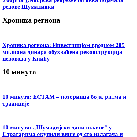
редове Шумадинки
Хроника региона
Хроника региона: Инвестицијом вредном 205
милиона динара обухваћена реконструкција
цевовода у Книћу
10 минута
10 минута: ЕСТАМ – позорница боја, ритма и
традиције
10 минута: „Шумадијски дани шљиве“ у
Страгарима окупили више од сто излагача и