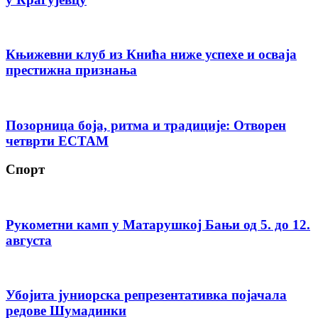
Књижевни клуб из Кнића ниже успехе и осваја
престижна признања
Позорница боја, ритма и традиције: Отворен
четврти ЕСТАМ
Спорт
Рукометни камп у Матарушкој Бањи од 5. до 12.
августа
Убојита јуниорска репрезентативка појачала
редове Шумадинки