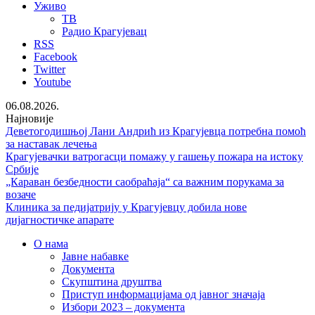
Уживо
ТВ
Радио Крагујевац
RSS
Facebook
Twitter
Youtube
06.08.2026.
Најновије
Деветогодишњој Лани Андрић из Крагујевца потребна помоћ
за наставак лечења
Крагујевачки ватрогасци помажу у гашењу пожара на истоку
Србије
„Караван безбедности саобраћаја“ са важним порукама за
возаче
Клиника за педијатрију у Крагујевцу добила нове
дијагностичке апарате
О нама
Јавне набавке
Документа
Скупштина друштва
Приступ информацијама од јавног значаја
Избори 2023 – документа