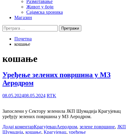
Размотавање
Живот у боји
Сајамска хроника
Магазин
Претрага
за:
Почетна
кошање
кошање
Уређење зелених површина у МЗ
Аеродром
08.05.2024
08.05.2024
RTK
Запослени у Сектору зеленила ЈКП Шумадија Крагујевац
уређују зелених површина у МЗ Аеродром.
Додај коментар
Крагујевац
Аеродром
,
зелене површине
,
ЈКП
Шумадија
,
кошање
,
Крагујевац
,
уређење