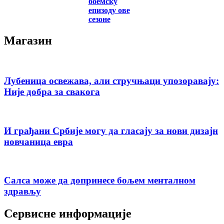
боемску
епизоду ове
сезоне
Магазин
Лубеница освежава, али стручњаци упозоравају:
Није добра за свакога
И грађани Србије могу да гласају за нови дизајн
новчаница евра
Салса може да допринесе бољем менталном
здрављу
Сервисне информације