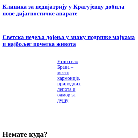
Клиника за педијатрију у Крагујевцу добила
нове дијагностичке апарате
Светска недеља дојења у знаку подршке мајкама
и најбољег почетка живота
Етно село
Брана –
место
хармоније,
природних
лепота и
одмор за
душу
Немате куда?