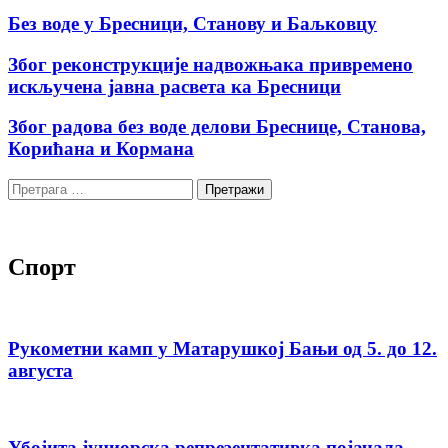
Без воде у Бресници, Станову и Баљковцу
Због реконструкције надвожњака привремено
искључена јавна расвета ка Бресници
Због радова без воде делови Бреснице, Станова,
Корићана и Кормана
Претрага
за:
Спорт
Рукометни камп у Матарушкој Бањи од 5. до 12.
августа
Убојита јуниорска репрезентативка појачала