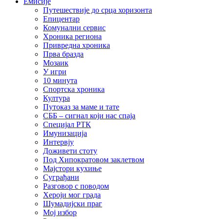
Емисије
Путешествије до срца хоризонта
Епицентар
Комунални сервис
Хроника региона
Привредна хроника
Прва бразда
Мозаик
У игри
10 минута
Спортска хроника
Култура
Путоказ за маме и тате
СББ – сигнал који нас спаја
Специјал РТК
Имунизација
Интервју
Доживети стоту
Под Хипократовом заклетвом
Мајстори кухиње
Суграђани
Разговор с поводом
Хероји мог града
Шумадијски праг
Мој избор