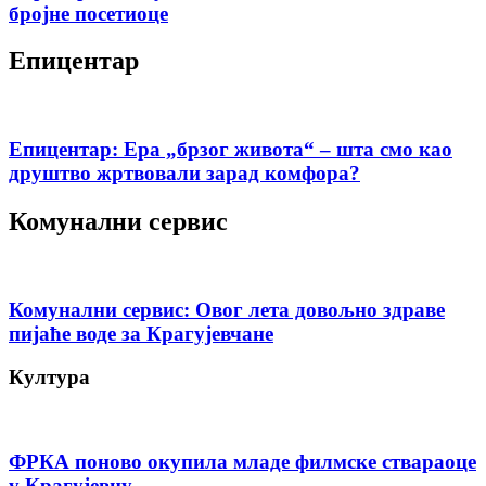
бројне посетиоце
Епицентар
Епицентар: Ера „брзог живота“ – шта смо као
друштво жртвовали зарад комфора?
Комунални сервис
Комунални сервис: Овог лета довољно здраве
пијаће воде за Крагујевчане
Култура
ФРКА поново окупила младе филмске ствараоце
у Крагујевцу