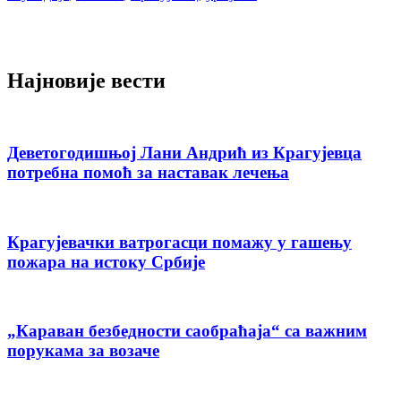
Најновије вести
Деветогодишњој Лани Андрић из Крагујевца
потребна помоћ за наставак лечења
Крагујевачки ватрогасци помажу у гашењу
пожара на истоку Србије
„Караван безбедности саобраћаја“ са важним
порукама за возаче