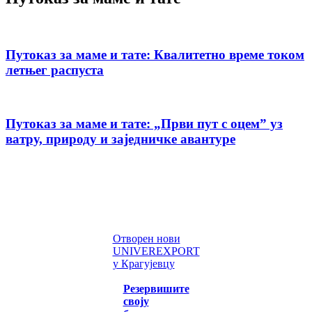
Путоказ за маме и тате: Квалитетно време током
летњег распуста
Путоказ за маме и тате: „Први пут с оцемˮ уз
ватру, природу и заједничке авантуре
Отворен нови
UNIVEREXPORT
у Крагујевцу
Резервишите
своју