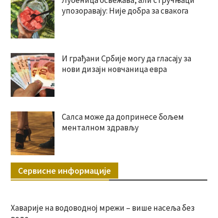
Лубеница освежава, али стручњаци
упозоравају: Није добра за свакога
И грађани Србије могу да гласају за
нови дизајн новчаница евра
Салса може да допринесе бољем
менталном здрављу
Сервисне информације
Хаварије на водоводној мрежи – више насеља без