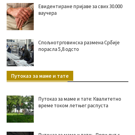
Евидентиране пријаве за свих 30.000
ваучера
Спољнотрговинска размена Србије
порасла 5,8 одсто
Путоказ за маме и тате
Путоказ за маме и тате: Квалитетно
време током летњег распуста
Путоказ за маме и тате: „Први пут с