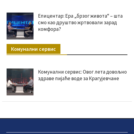
Епицентар: Ера „брзог живота“ – шта
смо као друштво жртвовали зарад
комфора?
Комунални сервис
Комунални сервис: Овог лета довољно
здраве пијаће воде за Крагујевчане