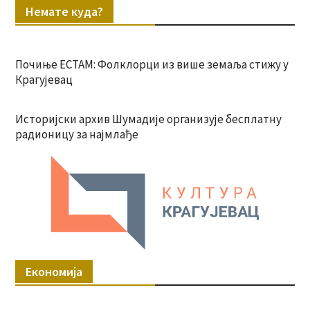
Немате куда?
Почиње ЕСТАМ: Фолклорци из више земаља стижу у
Крагујевац
Историјски архив Шумадије организује бесплатну
радионицу за најмлађе
Економија