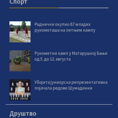
Спорт
Раднички окупио 87 младих
рукометаша на летњем кампу
Рукометни камп у Матарушкој Бањи
од 5. до 12. августа
Убојита јуниорска репрезентативка
појачала редове Шумадинки
Друштво