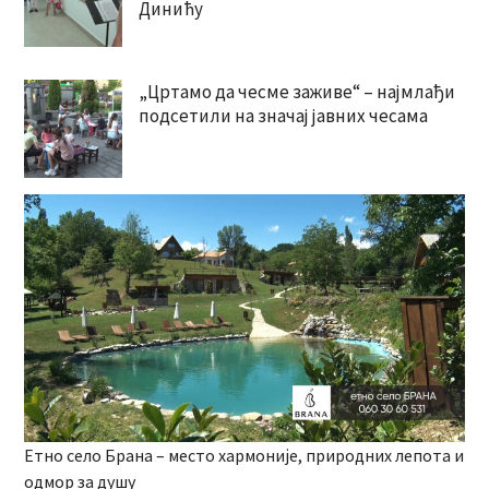
Динићу
„Цртамо да чесме заживе“ – најмлађи
подсетили на значај јавних чесама
Етно село Брана – место хармоније, природних лепота и
одмор за душу