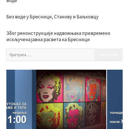
воде
Без воде у Бресници, Станову и Баљковцу
Због реконструкције надвожњака привремено
искључена јавна расвета ка Бресници
Пр
за: