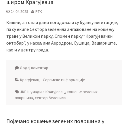
широм Крагујевца
24.04.2025
РТК
Кишни, а топли дани погодовали су бујању вегетације,
па су екипе Сектора зеленила ангажоване на кошењу
траве у Великом парку, Спомен парку “Крагујевачки
октобар”, у насељима Аеродром, Сушица, Вашариште,
као и у центру града.
Додај коментар
Крагујевац
,
Сервисне информације
ЈКП Шумадија Крагујевац
,
кошење зелених
површина
,
сектор Зеленила
Појачано кошење зелених површина у