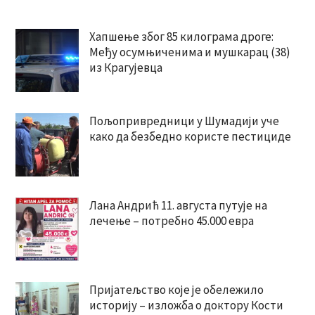
Хапшење због 85 килограма дроге:
Међу осумњиченима и мушкарац (38)
из Крагујевца
Пољопривредници у Шумадији уче
како да безбедно користе пестициде
Лана Андрић 11. августа путује на
лечење – потребно 45.000 евра
Пријатељство које је обележило
историју – изложба о доктору Кости