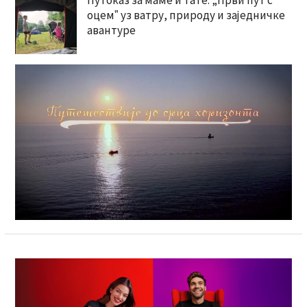
оцемˮ уз ватру, природу и заједничке
авантуре