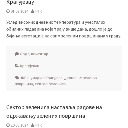
Крагујевцу
01.07.2024
РТК
Услед високих дневних температура и учесталих
обилних падавина које трају више дана, дошло је до
бујања вегетације на свим зеленим површинама у граду.
Додај коментар
Крагујевац
ЈКП Шумадија Крагујевац
,
кошење зелених
површина
,
сектор Зеленила
Сектор зеленила наставља радове на
одржавању зелених површина
20.05.2024
РТК