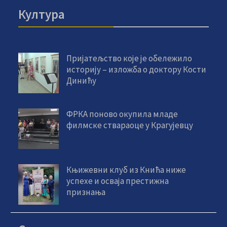
Култура
Пријатељство које је обележило
историју – изложба о доктору Кости
Динићу
ФРКА поново окупила младе
филмске ствараоце у Крагујевцу
Књижевни клуб из Кнића ниже
успехе и осваја престижна
признања