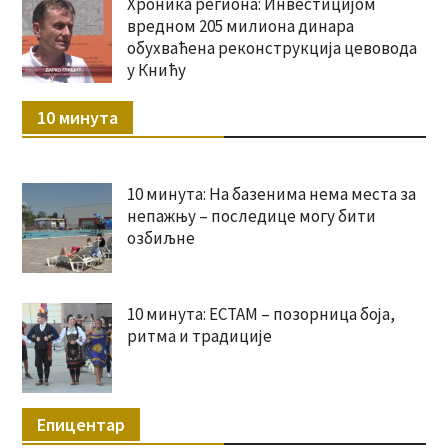
Хроника региона: Инвестицијом
вредном 205 милиона динара
обухваћена реконструкција цевовода
у Книћу
10 минута
10 минута: На базенима нема места за
непажњу – последице могу бити
озбиљне
10 минута: ЕСТАМ – позорница боја,
ритма и традиције
Епицентар