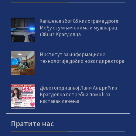
Хапшење због 85 килограма дроге:
Међу осумњиченима и мушкарац
(38) из Крагујевца
Институт за информационе
технологије добио новог директора
Деветогодишњој Лани Андрић из
Крагујевца потребна помоћ за
наставак лечења
Пратите нас