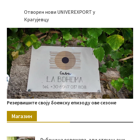
Отворен нови UNIVEREXPORT у
Крагујевцу
Резервишите своју боемску епизоду ове сезоне
Магазин