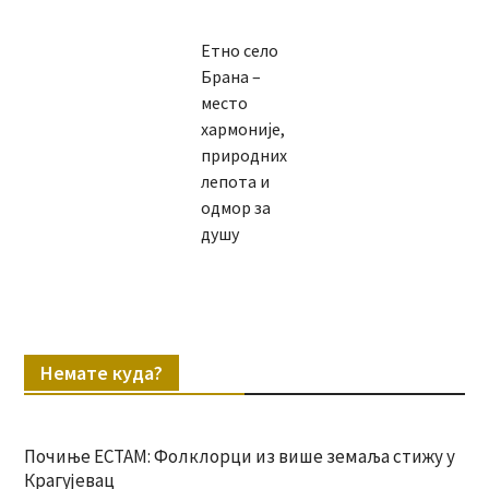
Етно село
Брана –
место
хармоније,
природних
лепота и
одмор за
душу
Немате куда?
Почиње ЕСТАМ: Фолклорци из више земаља стижу у
Крагујевац