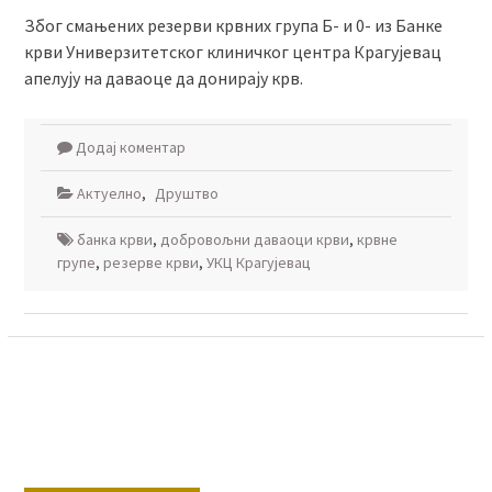
Због смањених резерви крвних група Б- и 0- из Банке
крви Универзитетског клиничког центра Крагујевац
апелују на даваоце да донирају крв.
Додај коментар
Актуелно
,
Друштво
банка крви
,
добровољни даваоци крви
,
крвне
групе
,
резерве крви
,
УКЦ Крагујевац