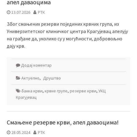
апел даваоцима
13.07.2026
РТК
Због смањених резерви појединих крвних група, из
Универзитетског клиничког центра Крагујевац апелују
на грађане да, уколико су у могућности, добровољно
дају крв.
Додај коментар
Актуелно
,
Друштво
банка крви
,
крвне групе
,
резерве крви
,
УКЦ
Крагујевац
Смањене резерве крви, апел даваоцима!
28.05.2024
РТК