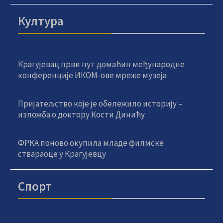
Култура
Крагујевац први пут домаћин међународне
конференције ИКОМ-ове мреже музеја
Пријатељство које је обележило историју –
изложба о доктору Кости Динићу
ФРКА поново окупила младе филмске
ствараоце у Крагујевцу
Спорт