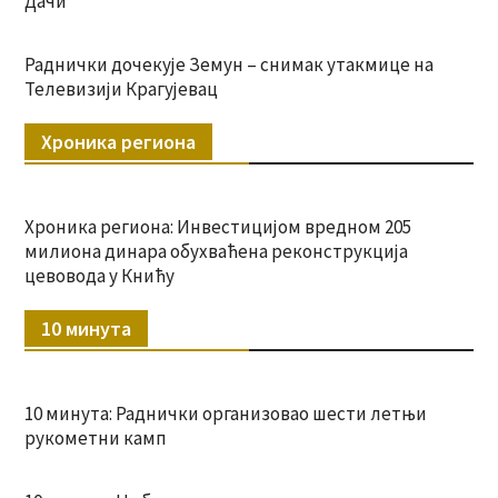
Дачи“
Раднички дочекује Земун – снимак утакмице на
Телевизији Крагујевац
Хроника региона
Хроника региона: Инвестицијом вредном 205
милиона динара обухваћена реконструкција
цевовода у Книћу
10 минута
10 минута: Раднички организовао шести летњи
рукометни камп