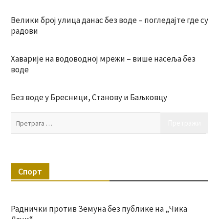
Велики број улица данас без воде – погледајте где су
радови
Хаварије на водоводној мрежи – више насеља без
воде
Без воде у Бресници, Станову и Баљковцу
Пр
за:
Спорт
Раднички против Земуна без публике на „Чика