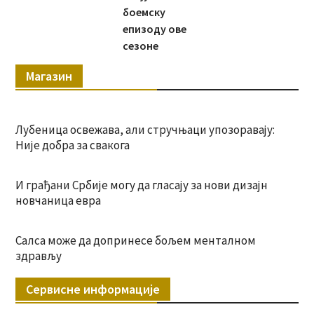
боемску
епизоду ове
сезоне
Магазин
Лубеница освежава, али стручњаци упозоравају:
Није добра за свакога
И грађани Србије могу да гласају за нови дизајн
новчаница евра
Салса може да допринесе бољем менталном
здрављу
Сервисне информације