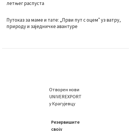
летњег распуста
Путоказ за маме и тате: „Први пут с оцемˮ уз ватру,
природу и заједничке авантуре
Отворен нови
UNIVEREXPORT
у Крагујевцу
Резервишите
своју