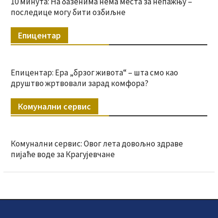
10 минута: На базенима нема места за непажњу –
последице могу бити озбиљне
Епицентар
Епицентар: Ера „брзог живота“ – шта смо као
друштво жртвовали зарад комфора?
Комунални сервис
Комунални сервис: Овог лета довољно здраве
пијаће воде за Крагујевчане