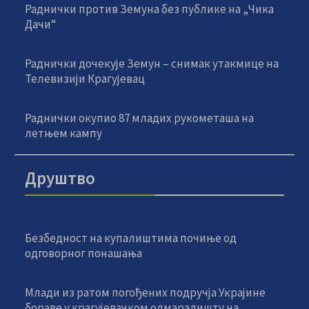
Раднички против Земуна без публике на „Чика
Дачи“
Раднички дочекује Земун – снимак утакмице на
Телевизији Крагујевац
Раднички окупио 87 младих рукометаша на
летњем кампу
Друштво
Безбедност на купалиштима почиње од
одговорног понашања
Млади из ратом погођених подручја Украјине
бораве у крагујевачком одмаралишту на