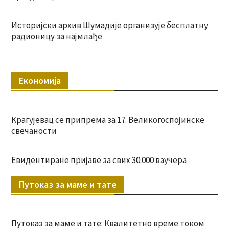
Историјски архив Шумадије организује бесплатну
радионицу за најмлађе
Економија
Крагујевац се припрема за 17. Великогоспојинске
свечаности
Евидентиране пријаве за свих 30.000 ваучера
Путоказ за маме и тате
Путоказ за маме и тате: Квалитетно време током