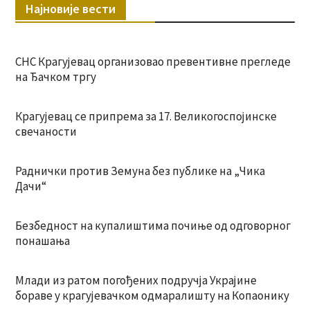
Најновије вести
СНС Крагујевац организовао превентивне прегледе
на Ђачком тргу
Крагујевац се припрема за 17. Великогоспојинске
свечаности
Раднички против Земуна без публике на „Чика
Дачи“
Безбедност на купалиштима почиње од одговорног
понашања
Млади из ратом погођених подручја Украјине
бораве у крагујевачком одмаралишту на Копаонику