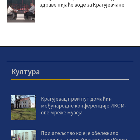
здраве пијаће воде за Крагујевчане
Култура
Крагујевац први пут домаћин
међународне конференције ИКОМ-
ове мреже музеја
Пријатељство које је обележило
историју – изложба о доктору Кости