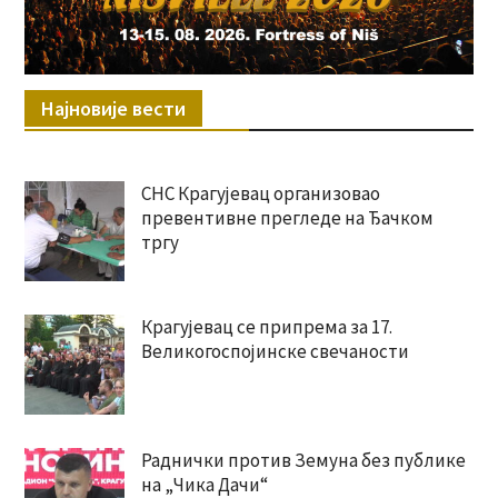
Најновије вести
СНС Крагујевац организовао
превентивне прегледе на Ђачком
тргу
Крагујевац се припрема за 17.
Великогоспојинске свечаности
Раднички против Земуна без публике
на „Чика Дачи“