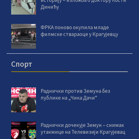
Динићу
ФРКА поново окупила младе
филмске ствараоце у Крагујевцу
Спорт
Раднички против Земуна без
публике на „Чика Дачи“
Раднички дочекује Земун – снимак
утакмице на Телевизији Крагујевац