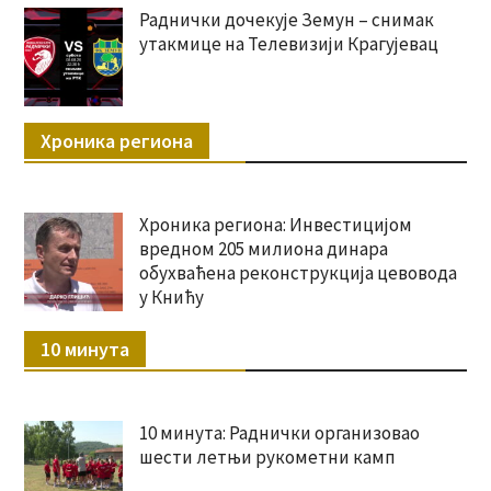
Раднички дочекује Земун – снимак
утакмице на Телевизији Крагујевац
Хроника региона
Хроника региона: Инвестицијом
вредном 205 милиона динара
обухваћена реконструкција цевовода
у Книћу
10 минута
10 минута: Раднички организовао
шести летњи рукометни камп