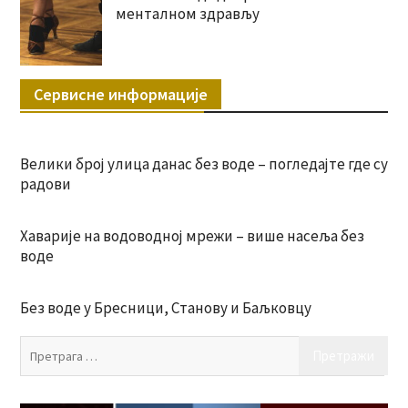
менталном здрављу
Сервисне информације
Велики број улица данас без воде – погледајте где су
радови
Хаварије на водоводној мрежи – више насеља без
воде
Без воде у Бресници, Станову и Баљковцу
Пр
за: