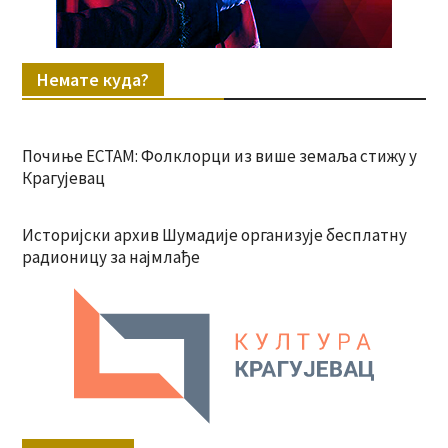
Немате куда?
Почиње ЕСТАМ: Фолклорци из више земаља стижу у
Крагујевац
Историјски архив Шумадије организује бесплатну
радионицу за најмлађе