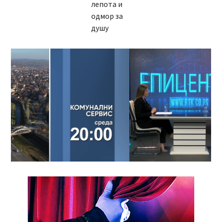
лепота и
одмор за
душу