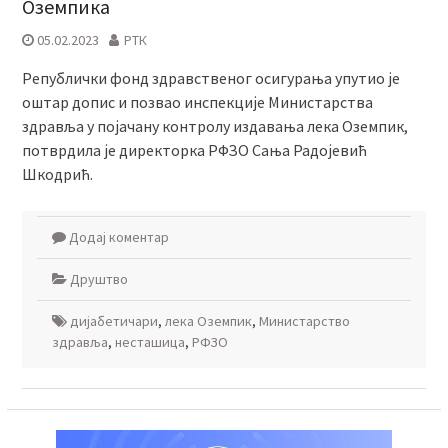
Оземпика
05.02.2023
РТК
Републички фонд здравственог осигурања упутио је
оштар допис и позвао инспекције Mинистарства
здравља у појачану контролу издавања лека Оземпик,
потврдила је директорка РФЗО Сања Радојевић
Шкодрић.
Додај коментар
Друштво
дијабетичари
,
лека Оземпик
,
Министарство
здравља
,
несташица
,
РФЗО