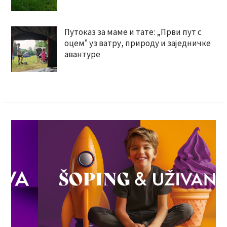
Путоказ за маме и тате: „Први пут с
оцемˮ уз ватру, природу и заједничке
авантуре