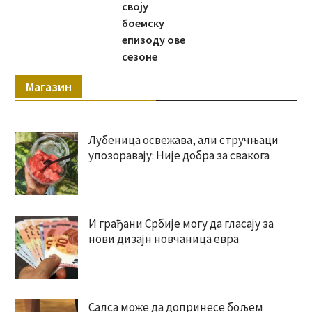
своју
боемску
епизоду ове
сезоне
Магазин
Лубеница освежава, али стручњаци
упозоравају: Није добра за свакога
И грађани Србије могу да гласају за
нови дизајн новчаница евра
Салса може да допринесе бољем