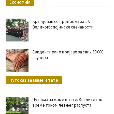
Економија
Крагујевац се припрема за 17.
Великогоспојинске свечаности
Евидентиране пријаве за свих 30.000
ваучера
Путоказ за маме и тате
Путоказ за маме и тате: Квалитетно
време током летњег распуста