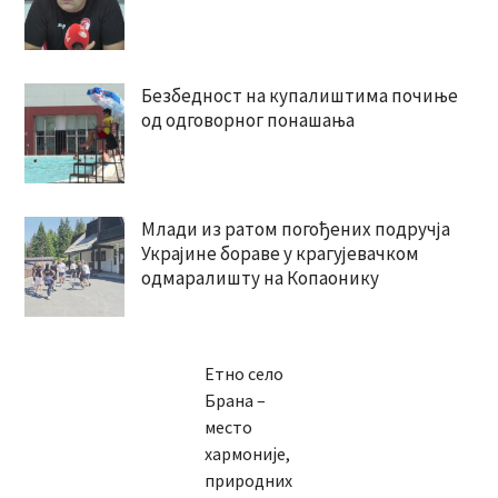
Безбедност на купалиштима почиње
од одговорног понашања
Млади из ратом погођених подручја
Украјине бораве у крагујевачком
одмаралишту на Копаонику
Етно село
Брана –
место
хармоније,
природних