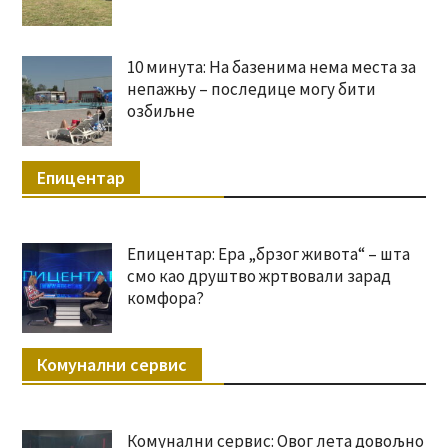
10 минута: На базенима нема места за
непажњу – последице могу бити
озбиљне
Епицентар
Епицентар: Ера „брзог живота“ – шта
смо као друштво жртвовали зарад
комфора?
Комунални сервис
Комунални сервис: Овог лета довољно