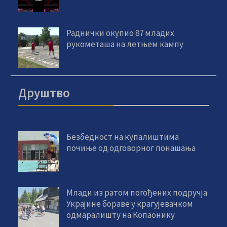
Раднички окупио 87 младих
рукометаша на летњем кампу
Друштво
Безбедност на купалиштима
почиње од одговорног понашања
Млади из ратом погођених подручја
Украјине бораве у крагујевачком
одмаралишту на Копаонику