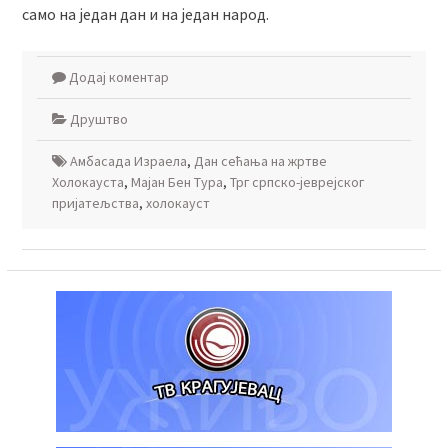
само на један дан и на један народ.
Додај коментар
Друштво
Амбасада Израела
,
Дан сећања на жртве
Холокауста
,
Мајан Бен Тура
,
Трг српско-јеврејског
пријатељства
,
холокауст