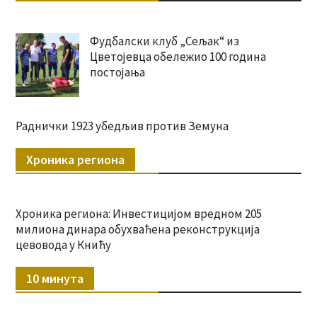
Фудбалски клуб „Сељак“ из
Цветојевца обележио 100 година
постојања
Раднички 1923 убедљив против Земуна
Хроника региона
Хроника региона: Инвестицијом вредном 205
милиона динара обухваћена реконструкција
цевовода у Книћу
10 минута