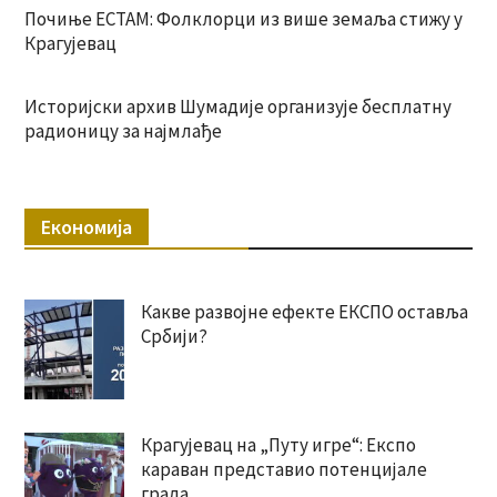
Почиње ЕСТАМ: Фолклорци из више земаља стижу у
Крагујевац
Историјски архив Шумадије организује бесплатну
радионицу за најмлађе
Економија
Какве развојне ефекте ЕКСПО оставља
Србији?
Крагујевац на „Путу игре“: Експо
караван представио потенцијале
града