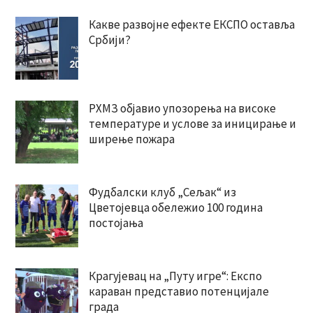
Какве развојне ефекте ЕКСПО оставља
Србији?
РХМЗ објавио упозорења на високе
температуре и услове за иницирање и
ширење пожара
Фудбалски клуб „Сељак“ из
Цветојевца обележио 100 година
постојања
Крагујевац на „Путу игре“: Експо
караван представио потенцијале
града