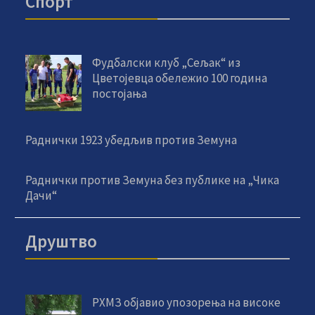
Спорт
Фудбалски клуб „Сељак“ из
Цветојевца обележио 100 година
постојања
Раднички 1923 убедљив против Земуна
Раднички против Земуна без публике на „Чика
Дачи“
Друштво
РХМЗ објавио упозорења на високе