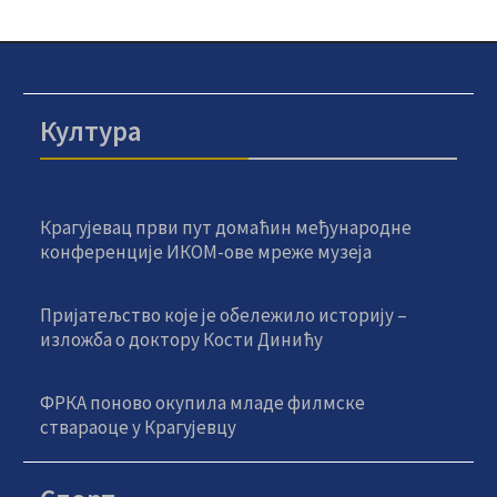
Култура
Крагујевац први пут домаћин међународне
конференције ИКОМ-ове мреже музеја
Пријатељство које је обележило историју –
изложба о доктору Кости Динићу
ФРКА поново окупила младе филмске
ствараоце у Крагујевцу