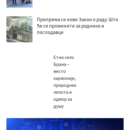
Припрема се нови Закон о раду: Шта
ће се променити за раднике и
послодавце
Етно село
Брана –
место
хармоније,
природних
лепота и
одмор за
душу