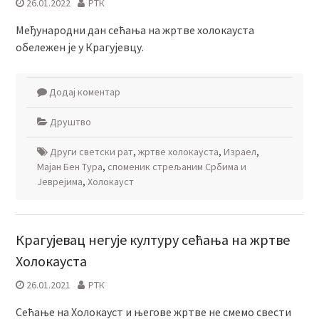
26.01.2022
РТК
Међународни дан сећања на жртве холокауста
обележен је у Крагујевцу.
Додај коментар
Друштво
Други светски рат
,
жртве холокауста
,
Израел
,
Мајан Бен Тура
,
споменик стрељаним Србима и
Јеврејима
,
Холокауст
Крагујевац негује културу сећања на жртве
Холокауста
26.01.2021
РТК
Сећање на Холокауст и његове жртве не смемо свести