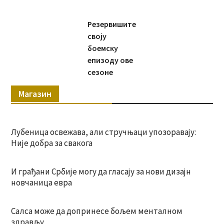
Резервишите
своју
боемску
епизоду ове
сезоне
Магазин
Лубеница освежава, али стручњаци упозоравају:
Није добра за свакога
И грађани Србије могу да гласају за нови дизајн
новчаница евра
Салса може да допринесе бољем менталном
здрављу