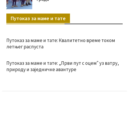
Путоказ за маме и тате
Путоказ за маме и тате: Квалитетно време током
летњег распуста
Путоказ за маме и тате: „Први пут с оцемˮ уз ватру,
природу и заједничке авантуре