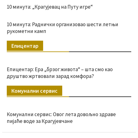
10 минута: „Крагујевац на Путу игре“
10 минута: Раднички организовао шести летњи
рукометни камп
Епицентар
Епицентар: Ера „брзог живота“ – шта смо као
друштво жртвовали зарад комфора?
Комунални сервис
Комунални сервис: Овог лета довољно здраве
пијаће воде за Крагујевчане