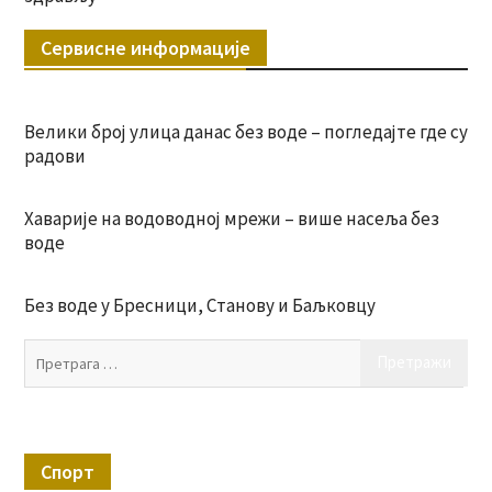
Сервисне информације
Велики број улица данас без воде – погледајте где су
радови
Хаварије на водоводној мрежи – више насеља без
воде
Без воде у Бресници, Станову и Баљковцу
Пр
за:
Спорт