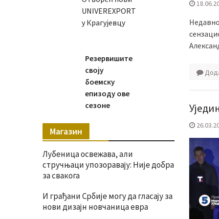
18.06.2
UNIVEREXPORT
Недавно
у Крагујевцу
сензаци
Алексан
Резервишите
своју
Дода
боемску
епизоду ове
сезоне
Уједи
26.03.2
Магазин
Лубеница освежава, али
стручњаци упозоравају: Није добра
за свакога
И грађани Србије могу да гласају за
нови дизајн новчаница евра