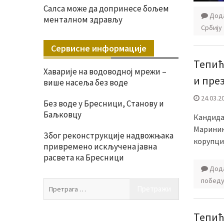
Салса може да допринесе бољем
Дода
менталном здрављу
Србију
Сервисне информације
Тепић
Хаварије на водоводној мрежи –
и пре
више насеља без воде
24.03.2
Без воде у Бресници, Станову и
Баљковцу
Кандида
Мариника
Због реконструкције надвожњака
корупциј
привремено искључена јавна
расвета ка Бресници
Дода
победу
Претрага
за:
Тепић