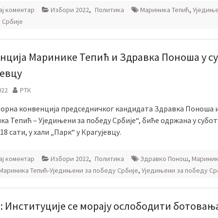
ј коментар
Избори 2022
,
Политика
Мариника Тепић
,
Уједиње
 Србије
нција Маринике Тепић и Здравка Поноша у су
јевцу
022
РТК
орна конвенција председничког кандидата Здравка Поноша и
а Тепић – Уједињени за победу Србије“, биће одржана у суботу
 18 сати, у хали „Парк“ у Крагујевцу.
ј коментар
Избори 2022
,
Политика
Здравко Понош
,
Марини
Мариника Тепић-Уједињени за победу Србије
,
Уједињени за победу Ср
: Институције се морају ослободити ботовањ