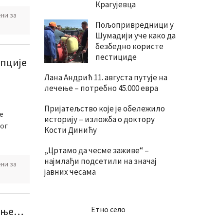
Крагујевца
ни за
Пољопривредници у
Шумадији уче како да
безбедно користе
пестициде
упције
Лана Андрић 11. августа путује на
лечење – потребно 45.000 евра
Пријатељство које је обележило
е
историју – изложба о доктору
бог
Кости Динићу
„Цртамо да чесме заживе“ –
најмлађи подсетили на значај
ни за
јавних чесама
ржње…
Етно село