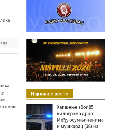
слика
авде
ника
ду
Најновије вести
сле
мо оним
Хапшење због 85
килограма дроге:
Међу осумњиченима
и мушкарац (38) из