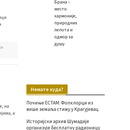
Брана –
место
хармоније,
ици
природних
и
лепота и
одмор за
душу
ка
Немате куда?
Почиње ЕСТАМ: Фолклорци из
е, на
више земаља стижу у Крагујевац
јима, а
Историјски архив Шумадије
организује бесплатну радионицу