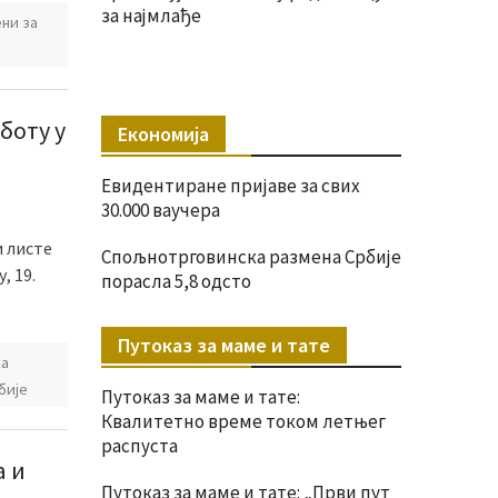
за најмлађе
ни за
боту у
Економија
Евидентиране пријаве за свих
30.000 ваучера
 листе
Спољнотрговинска размена Србије
, 19.
порасла 5,8 одсто
Путоказ за маме и тате
ка
бије
Путоказ за маме и тате:
Квалитетно време током летњег
распуста
а и
Путоказ за маме и тате: „Први пут