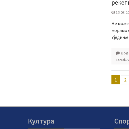
рекет
15.03.2
Не може 
морамо о
Уједињен
Дода
Тепић-
Пагин
1
2
члана
Култура
Спо