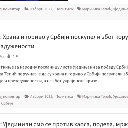
ј коментар
Избори 2022
,
Политика
Мариника Тепић
,
Уједиње
: Храна и гориво у Србији поскупели због кор
задужености
022
RTK
ткиња за народну посланицу листе Уједињени за победу Србиј
 Тепић поручила је да су храна и гориво у Србији поскупели з
е и презадужености, а не због украјинске кризе.
ј коментар
Избори 2022
,
Политика
Мариника Тепић
,
Уједиње
 Србије
: Ујединили смо се против хаоса, подела, м