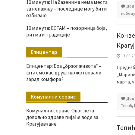
10 минута: На базенима нема места
Дода
за непажњу – последице могу бити
победу
озбиљне
10 минута: ЕСТАМ – позорница боја,
Конве
ритма и традиције
Крагу
Епицентар
17.03.2
Епицентар: Ера „брзог живота“ –
Предизб
шта смо као друштво жртвовали
„Мариник
зарад комфора?
марта, у
Комунални сервис
Дода
Тепић
,
Комунални сервис: Овог лета
довољно здраве пијаће воде за
Крагујевчане
Тепић