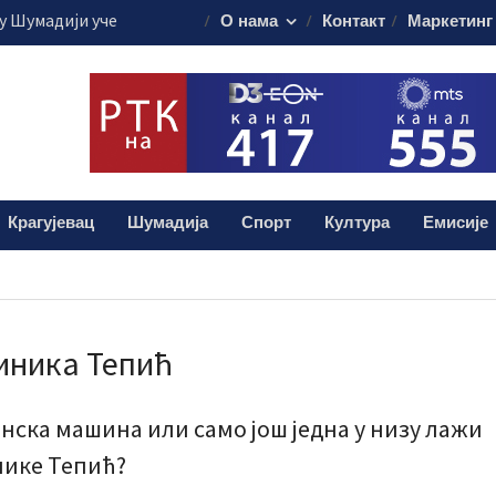
 Шумадији уче
О нама
Контакт
Маркетинг
ористе пестициде
уста путује на
45.000 евра
је обележило
 о доктору Кости
лограма дроге:
Крагујевац
Шумадија
Спорт
Култура
Емисије
и мушкарац (38)
иника Тепић
нска машина или само још једна у низу лажи
ике Тепић?