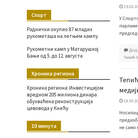
19.03.2
Спорт
У Спорт
парламе
Раднички окупио 87 младих
председ
рукометаша на летњем кампу
Рукометни камп у Матарушкој
Дода
Бањи од 5. до 12. августа
Тепић-
Хроника региона
Тепић
Хроника региона: Инвестицијом
медиј
вредном 205 милиона динара
обухваћена реконструкција
18.03.2
цевовода у Книћу
Носилац 
предизб
10 минута
не само