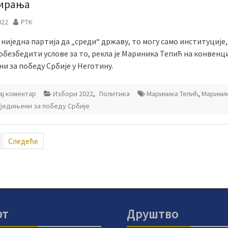
ирања
022
РТК
ниједна партија да „среди“ државу, то могу само институције,
безбедити услове за то, рекла је Мариника Тепић на конвенц
и за победу Србије у Неготину.
ј коментар
Избори 2022
,
Политика
Мариника Тепић
,
Марини
Уједињени за победу Србије
ација
Следеће
ка
рт
Друштво