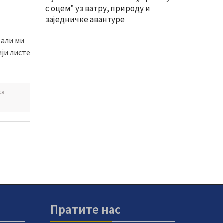
с оцемˮ уз ватру, природу и
заједничке авантуре
 али ми
ији листе
ка
Пратите нас