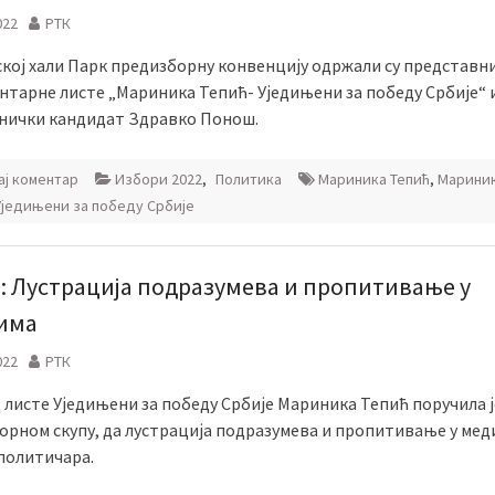
022
РТК
ској хали Парк предизборну конвенцију одржали су представн
нтарне листе „Мариника Тепић- Уједињени за победу Србије“ 
нички кандидат Здравко Понош.
ј коментар
Избори 2022
,
Политика
Мариника Тепић
,
Марини
Уједињени за победу Србије
: Лустрација подразумева и пропитивање у
има
022
РТК
листе Уједињени за победу Србије Мариника Тепић поручила ј
орном скупу, да лустрација подразумева и пропитивање у меди
 политичара.