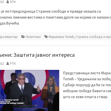
025
RTK
 је потпредседница Странке слободе и правде изашла са
онално лажним вестима о пакетима дроге на којима се налази 
дра Вучића.
ј коментар
Политика
Мариника Тепић
,
Странка слободе и пр
њени: Заштита јавног интереса
022
РТК
Представници листе Мари
Тепић – Уједињени за побе
Србије поручују да ће се по
изборне победе бавити са
што се зове општа ствар.