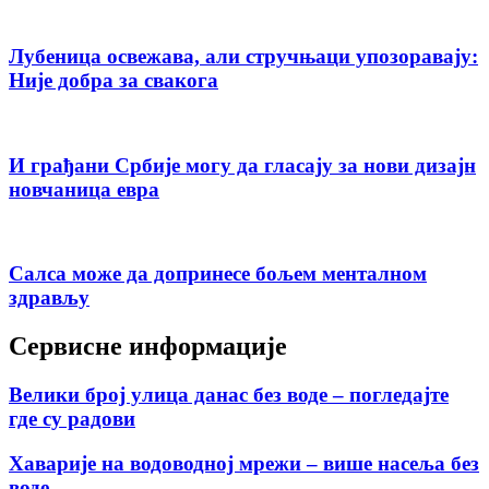
Лубеница освежава, али стручњаци упозоравају:
Није добра за свакога
И грађани Србије могу да гласају за нови дизајн
новчаница евра
Салса може да допринесе бољем менталном
здрављу
Сервисне информације
Велики број улица данас без воде – погледајте
где су радови
Хаварије на водоводној мрежи – више насеља без
воде