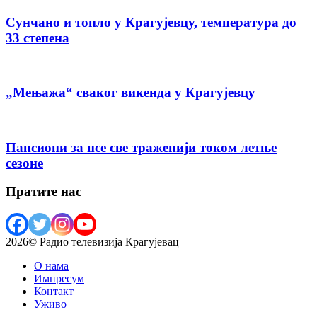
Сунчано и топло у Крагујевцу, температура до
33 степена
„Мењажа“ сваког викенда у Крагујевцу
Пансиони за псе све траженији током летње
сезоне
Пратите нас
2026© Радио телевизија Крагујевац
О нама
Импресум
Контакт
Уживо