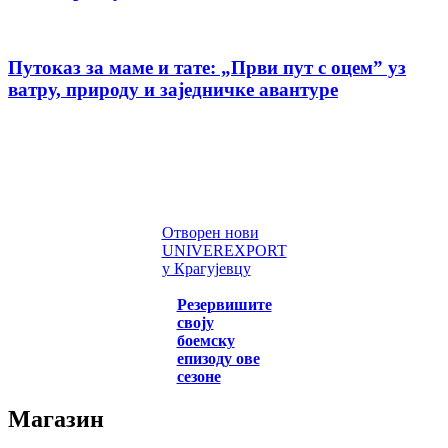
Путоказ за маме и тате: „Први пут с оцемˮ уз
ватру, природу и заједничке авантуре
Отворен нови
UNIVEREXPORT
у Крагујевцу
Резервишите
своју
боемску
епизоду ове
сезоне
Магазин