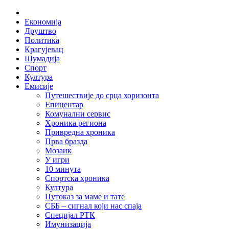
Skip
Home
to
Економија
content
Друштво
Политика
Крагујевац
Шумадија
Спорт
Култура
Емисије
Путешествије до срца хоризонта
Епицентар
Комунални сервис
Хроника региона
Привредна хроника
Прва бразда
Мозаик
У игри
10 минута
Спортска хроника
Култура
Путоказ за маме и тате
СББ – сигнал који нас спаја
Специјал РТК
Имунизација