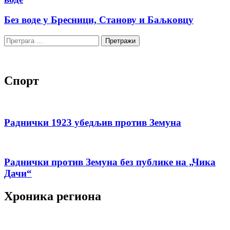
Без воде у Бресници, Станову и Баљковцу
Претрага
за:
Спорт
Раднички 1923 убедљив против Земуна
Раднички против Земуна без публике на „Чика
Дачи“
Хроника региона