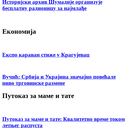
Историјски архив Шумадије организује
бесплатну радионицу за најмлађе
Економија
Експо караван стиже у Крагујевац
Вучић: Србија и Украјина значајно повећале
ниво трговинске размене
Путоказ за маме и тате
Путоказ за маме и тате: Квалитетно време током
летњег распуста