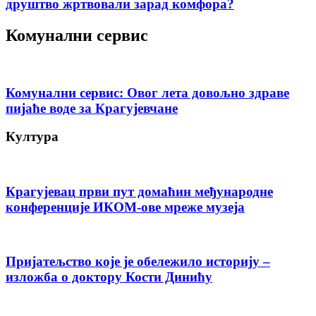
друштво жртвовали зарад комфора?
Комунални сервис
Комунални сервис: Овог лета довољно здраве
пијаће воде за Крагујевчане
Култура
Крагујевац први пут домаћин међународне
конференције ИКОМ-ове мреже музеја
Пријатељство које је обележило историју –
изложба о доктору Кости Динићу