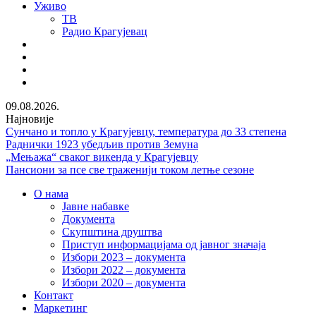
Уживо
ТВ
Радио Крагујевац
RSS
Facebook
Twitter
Youtube
09.08.2026.
Најновије
Сунчано и топло у Крагујевцу, температура до 33 степена
Раднички 1923 убедљив против Земуна
„Мењажа“ сваког викенда у Крагујевцу
Пансиони за псе све траженији током летње сезоне
О нама
Јавне набавке
Документа
Скупштина друштва
Приступ информацијама од јавног значаја
Избори 2023 – документа
Избори 2022 – документа
Избори 2020 – документа
Контакт
Маркетинг