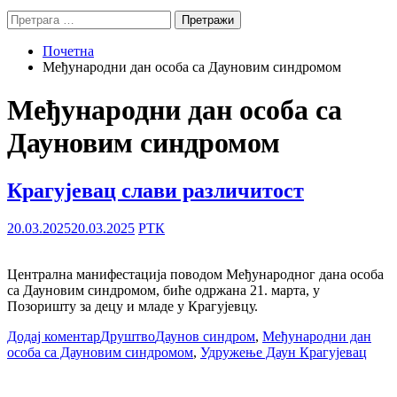
Претрага
за:
Почетна
Међународни дан особа са Дауновим синдромом
Међународни дан особа са
Дауновим синдромом
Крагујевац слави различитост
20.03.2025
20.03.2025
РТК
Централна манифестација поводом Међународног дана особа
са Дауновим синдромом, биће одржана 21. марта, у
Позоришту за децу и младе у Крагујевцу.
Додај коментар
Друштво
Даунов синдром
,
Међународни дан
особа са Дауновим синдромом
,
Удружење Даун Крагујевац