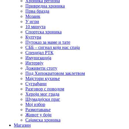
Хроника региона
Привредна хроника
Прва бразда
Мозаик
У игри
10 минута
Спортска хроника
Култура
Путоказ за маме и тате
СББ – сигнал који нас спаја
Специјал РТК
Имунизација
Интервју
Доживети стоту
Под Хипократовом заклетвом
Мајстори кухиње
Суграђани
Разговор с поводом
Хероји мог града
Шумадијски праг
Мој избор
Размотавање
Живот у боји
Сајамска хроника
Магазин