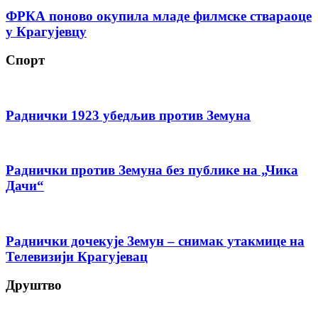
ФРКА поново окупила младе филмске ствараоце
у Крагујевцу
Спорт
Раднички 1923 убедљив против Земуна
Раднички против Земуна без публике на „Чика
Дачи“
Раднички дочекује Земун – снимак утакмице на
Телевизији Крагујевац
Друштво