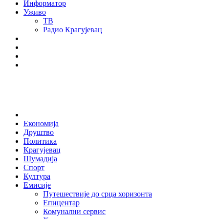
Информатор
Уживо
ТВ
Радио Крагујевац
RSS
Facebook
Twitter
Youtube
Home
Економија
Друштво
Политика
Крагујевац
Шумадија
Спорт
Култура
Емисије
Путешествије до срца хоризонта
Епицентар
Комунални сервис