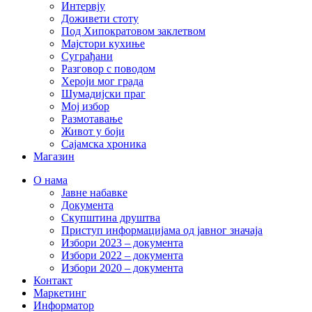
Интервју
Доживети стоту
Под Хипократовом заклетвом
Мајстори кухиње
Суграђани
Разговор с поводом
Хероји мог града
Шумадијски праг
Мој избор
Размотавање
Живот у боји
Сајамска хроника
Магазин
О нама
Јавне набавке
Документа
Скупштина друштва
Приступ информацијама од јавног значаја
Избори 2023 – документа
Избори 2022 – документа
Избори 2020 – документа
Контакт
Маркетинг
Информатор