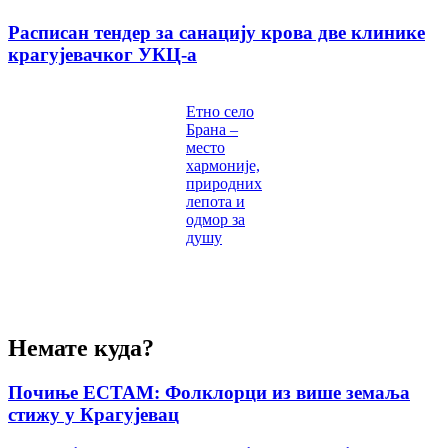
Расписан тендер за санацију крова две клинике
крагујевачког УКЦ-а
Етно село
Брана –
место
хармоније,
природних
лепота и
одмор за
душу
Немате куда?
Почиње ЕСТАМ: Фолклорци из више земаља
стижу у Крагујевац