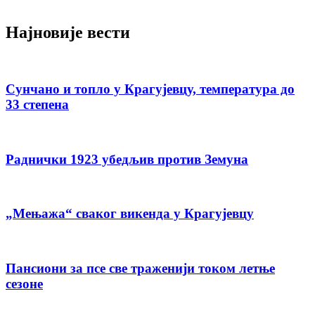
Најновије вести
Сунчано и топло у Крагујевцу, температура до
33 степена
Раднички 1923 убедљив против Земуна
„Мењажа“ сваког викенда у Крагујевцу
Пансиони за псе све траженији током летње
сезоне