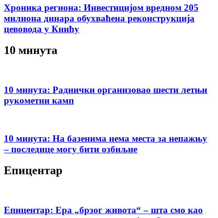
Хроника региона: Инвестицијом вредном 205
милиона динара обухваћена реконструкција
цевовода у Книћу
10 минута
10 минута: Раднички организовао шести летњи
рукометни камп
10 минута: На базенима нема места за непажњу
– последице могу бити озбиљне
Епицентар
Епицентар: Ера „брзог живота“ – шта смо као