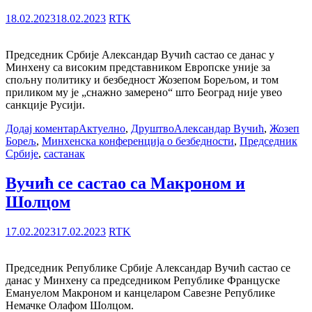
18.02.2023
18.02.2023
RTK
Председник Србије Александар Вучић састао се данас у
Минхену са високим представником Европске уније за
спољну политику и безбедност Жозепом Борељом, и том
приликом му је „снажно замерено“ што Београд није увео
санкције Русији.
Додај коментар
Актуелно
,
Друштво
Александар Вучић
,
Жозеп
Борељ
,
Минхенска конференција о безбедности
,
Председник
Србије
,
састанак
Вучић се састао са Макроном и
Шолцом
17.02.2023
17.02.2023
RTK
Председник Републике Србије Александар Вучић састао се
данас у Минхену са председником Републике Француске
Емануелом Макроном и канцеларом Савезне Републике
Немачке Олафом Шолцом.