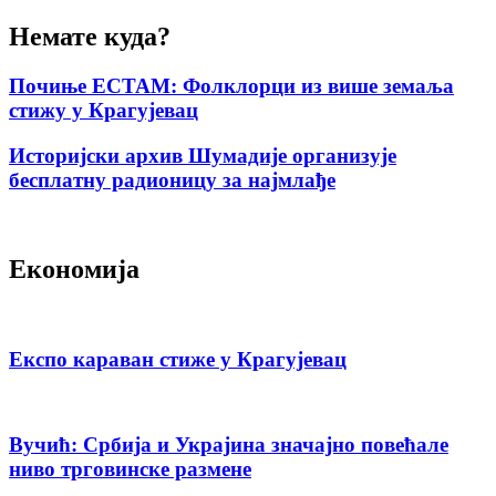
Немате куда?
Почиње ЕСТАМ: Фолклорци из више земаља
стижу у Крагујевац
Историјски архив Шумадије организује
бесплатну радионицу за најмлађе
Економија
Експо караван стиже у Крагујевац
Вучић: Србија и Украјина значајно повећале
ниво трговинске размене