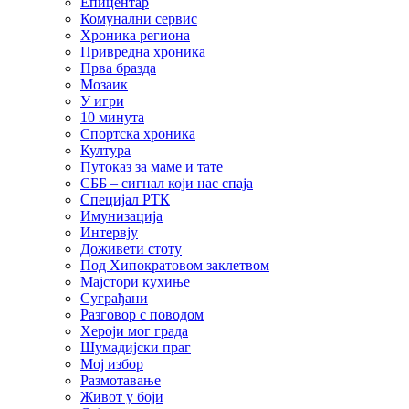
Епицентар
Комунални сервис
Хроника региона
Привредна хроника
Прва бразда
Мозаик
У игри
10 минута
Спортска хроника
Култура
Путоказ за маме и тате
СББ – сигнал који нас спаја
Специјал РТК
Имунизација
Интервју
Доживети стоту
Под Хипократовом заклетвом
Мајстори кухиње
Суграђани
Разговор с поводом
Хероји мог града
Шумадијски праг
Мој избор
Размотавање
Живот у боји