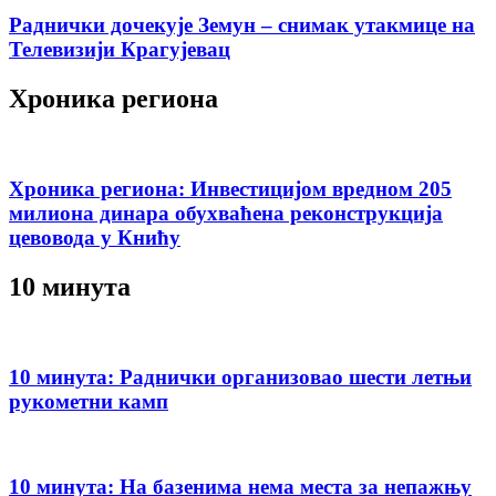
Раднички дочекује Земун – снимак утакмице на
Телевизији Крагујевац
Хроника региона
Хроника региона: Инвестицијом вредном 205
милиона динара обухваћена реконструкција
цевовода у Книћу
10 минута
10 минута: Раднички организовао шести летњи
рукометни камп
10 минута: На базенима нема места за непажњу