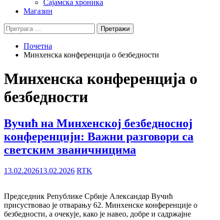
Сајамска хроника
Магазин
Претрага
за:
Почетна
Минхенска конференција о безбедности
Минхенска конференција о
безбедности
Вучић на Минхенској безбедносној
конференцији: Важни разговори са
светским званичницима
13.02.2026
13.02.2026
RTK
Председник Републике Србије Александар Вучић
присуствовао је отварању 62. Минхенске конференције о
безбедности, а очекује, како је навео, добре и садржајне