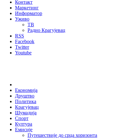
Контакт
Маркетинг
Информатор
Уживо
ТВ
Радио Крагујевац
RSS
Facebook
Twitter
Youtube
Home
Економија
Друштво
Политика
Крагујевац
Шумадија
Спорт
Култура
Емисије
Путешествије до срца хоризонта