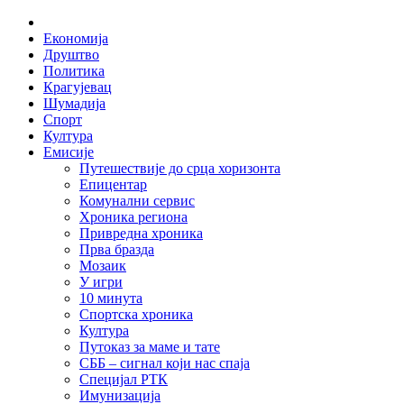
Skip
Home
to
Економија
content
Друштво
Политика
Крагујевац
Шумадија
Спорт
Култура
Емисије
Путешествије до срца хоризонта
Епицентар
Комунални сервис
Хроника региона
Привредна хроника
Прва бразда
Мозаик
У игри
10 минута
Спортска хроника
Култура
Путоказ за маме и тате
СББ – сигнал који нас спаја
Специјал РТК
Имунизација