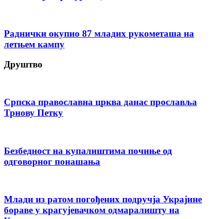
Раднички окупио 87 младих рукометаша на
летњем кампу
Друштво
Српска православна црква данас прославља
Трнову Петку
Безбедност на купалиштима почиње од
одговорног понашања
Млади из ратом погођених подручја Украјине
бораве у крагујевачком одмаралишту на