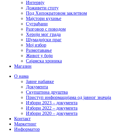
Интервју
Доживети стоту
Под Хипократовом заклетвом
Мајстори кухиње
Суграђани
Разговор с поводом
Хероји мог града
Шумадијски праг
Мој избор
Размотавање
Живот у боји
Сајамска хроника
Магазин
О нама
Јавне набавке
Документа
Скупштина друштва
Приступ информацијама од јавног значаја
Избори 2023 – документа
Избори 2022 – документа
Избори 2020 – документа
Контакт
Маркетинг
Информатор