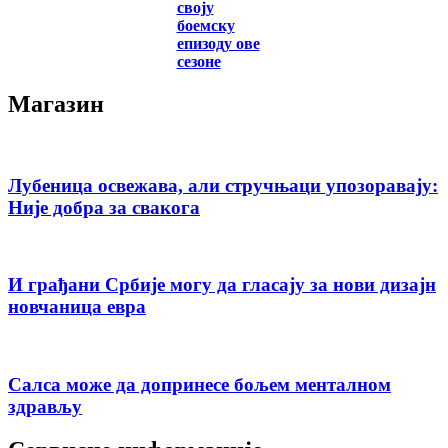
своју
боемску
епизоду ове
сезоне
Магазин
Лубеница освежава, али стручњаци упозоравају:
Није добра за свакога
И грађани Србије могу да гласају за нови дизајн
новчаница евра
Салса може да допринесе бољем менталном
здрављу