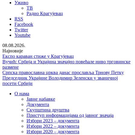
Уживо
ТВ
Радио Крагујевац
RSS
Facebook
Twitter
Youtube
08.08.2026.
Најновије
Експо караван стиже у Крагујевац
Вучић: Србија и Украјина значајно повећале ниво трговинске
размене
Српска православна црква данас прославља Трнову Петку
Председник Украјине Володимир Зеленски у званичној
посети Србији
О нама
Јавне набавке
Документа
Скупштина друштва
Приступ информацијама од јавног значаја
Избори 2023 – документа
Избори 2022 – документа
Избори 2020 – документа