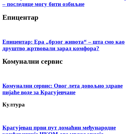
– последице могу бити озбиљне
Епицентар
Епицентар: Ера „брзог живота“ – шта смо као
друштво жртвовали зарад комфора?
Комунални сервис
Комунални сервис: Овог лета довољно здраве
пијаће воде за Крагујевчане
Култура
Крагујевац први пут домаћин међународне