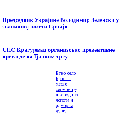
Председник Украјине Володимир Зеленски у
званичној посети Србији
СНС Крагујевац организовао превентивне
прегледе на Ђачком тргу
Етно село
Брана –
место
хармоније,
природних
лепота и
одмор за
душу