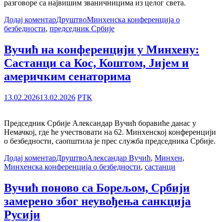
разговоре са највишим званичницима из целог света.
Додај коментар
Друштво
Минхенска конференција о
безбедности
,
председник Србије
Вучић на конференцији у Минхену:
Састанци са Кос, Коштом, Јијем и
америчким сенаторима
13.02.2026
13.02.2026
РТК
Председник Србије Александар Вучић боравиће данас у
Немачкој, где ће учествовати на 62. Минхенској конференцији
о безбедности, саопштила је прес служба председника Србије.
Додај коментар
Друштво
Александар Вучић
,
Минхен
,
Минхенска конференција о безбедности
,
састанци
Вучић поново са Борељом, Србији
замерено због неувођења санкција
Русији