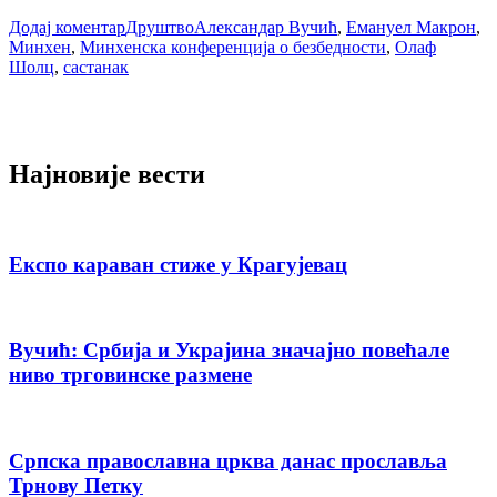
Додај коментар
Друштво
Александар Вучић
,
Емануел Макрон
,
Минхен
,
Минхенска конференција о безбедности
,
Олаф
Шолц
,
састанак
Најновије вести
Експо караван стиже у Крагујевац
Вучић: Србија и Украјина значајно повећале
ниво трговинске размене
Српска православна црква данас прославља
Трнову Петку