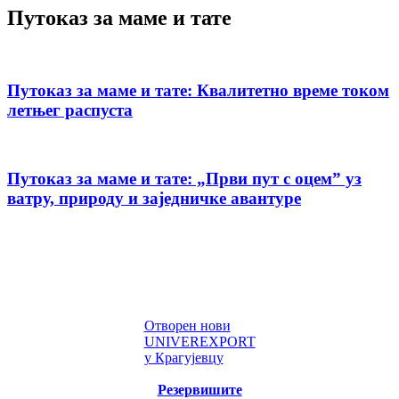
Путоказ за маме и тате
Путоказ за маме и тате: Квалитетно време током
летњег распуста
Путоказ за маме и тате: „Први пут с оцемˮ уз
ватру, природу и заједничке авантуре
Отворен нови
UNIVEREXPORT
у Крагујевцу
Резервишите