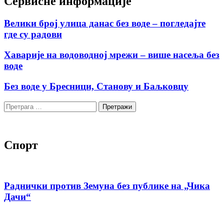
Сервисне информације
Велики број улица данас без воде – погледајте
где су радови
Хаварије на водоводној мрежи – више насеља без
воде
Без воде у Бресници, Станову и Баљковцу
Претрага
за:
Спорт
Раднички против Земуна без публике на „Чика
Дачи“