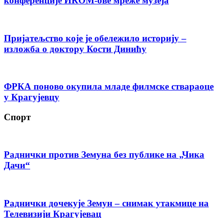
конференције ИКОМ-ове мреже музеја
Пријатељство које је обележило историју –
изложба о доктору Кости Динићу
ФРКА поново окупила младе филмске ствараоце
у Крагујевцу
Спорт
Раднички против Земуна без публике на „Чика
Дачи“
Раднички дочекује Земун – снимак утакмице на
Телевизији Крагујевац