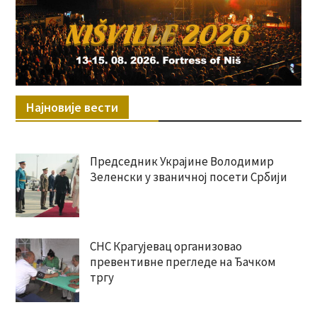
Најновије вести
Председник Украјине Володимир
Зеленски у званичној посети Србији
СНС Крагујевац организовао
превентивне прегледе на Ђачком
тргу