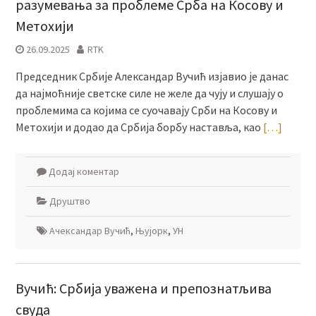
разумевања за проблеме Срба на Косову и
Метохији
26.09.2025
RTK
Председник Србије Александар Вучић изјавио је данас
да најмоћније светске силе не желе да чују и слушају о
проблемима са којима се суочавају Срби на Косову и
Метохији и додао да Србија борбу наставља, као
[…]
Додај коментар
Друштво
Ачександар Вучић
,
Њујорк
,
УН
Вучић: Србија уважена и препознатљива
свуда