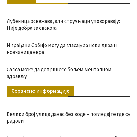
Лубеница освежава, али стручњаци упозоравају:
Није добра за свакога
И грађани Србије могу да гласају за нови дизајн
новчаница евра
Салса може да допринесе бољем менталном
здрављу
Сервисне информације
Велики број улица данас без воде – погледајте где су
радови