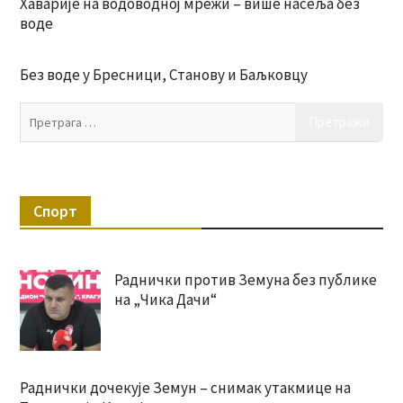
Хаварије на водоводној мрежи – више насеља без
воде
Без воде у Бресници, Станову и Баљковцу
Пр
за:
Спорт
Раднички против Земуна без публике
на „Чика Дачи“
Раднички дочекује Земун – снимак утакмице на