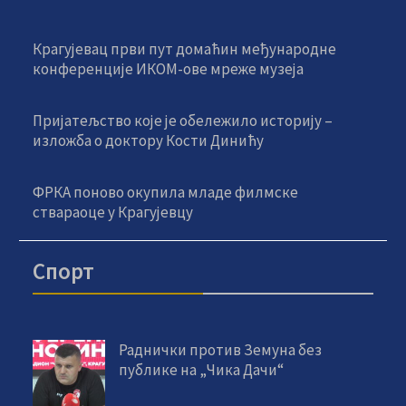
Крагујевац први пут домаћин међународне
конференције ИКОМ-ове мреже музеја
Пријатељство које је обележило историју –
изложба о доктору Кости Динићу
ФРКА поново окупила младе филмске
ствараоце у Крагујевцу
Спорт
Раднички против Земуна без
публике на „Чика Дачи“