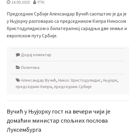
24.09.2025
РТК
Председник Србије Александар Вучић саопштио је да је
у Њујорку разговарао са председником Кипра Никосом
Христодулидисом о билатералној сарадњи две земље и
европском путу Србије.
Додај коментар
Политика
Александар Вучић
,
Никос Христодулидис
,
Њујорк
,
председник Кипра
,
председник Србије
Вучић у Њујорку гост на вечери чији је
домаћин министар спољних послова
Луксембурга