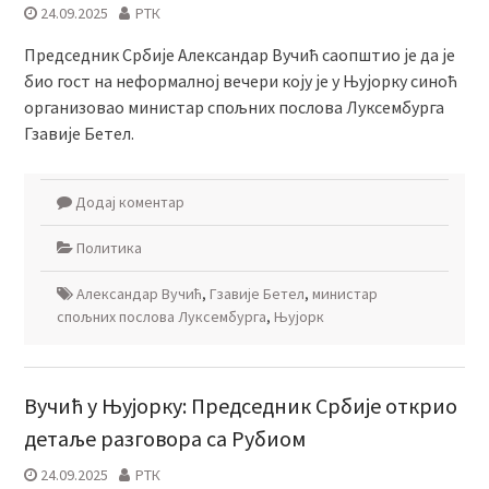
24.09.2025
РТК
Председник Србије Александар Вучић саопштио је да је
био гост на неформалној вечери коју је у Њујорку синоћ
организовао министар спољних послова Луксембурга
Гзавије Бетел.
Додај коментар
Политика
Александар Вучић
,
Гзавије Бетел
,
министар
спољних послова Луксембурга
,
Њујорк
Вучић у Њујорку: Председник Србије открио
детаље разговора са Рубиом
24.09.2025
РТК