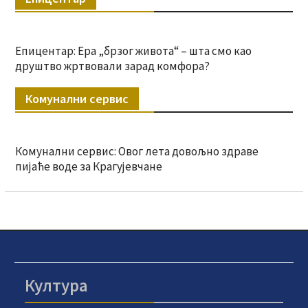
Епицентар: Ера „брзог живота“ – шта смо као
друштво жртвовали зарад комфора?
Комунални сервис
Комунални сервис: Овог лета довољно здраве
пијаће воде за Крагујевчане
Култура