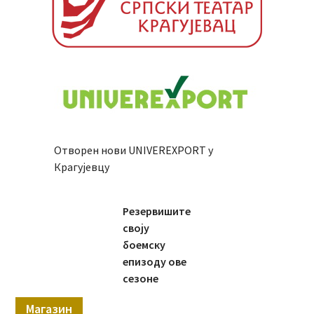
Отворен нови UNIVEREXPORT у
Крагујевцу
Резервишите
своју
боемску
епизоду ове
сезоне
Магазин