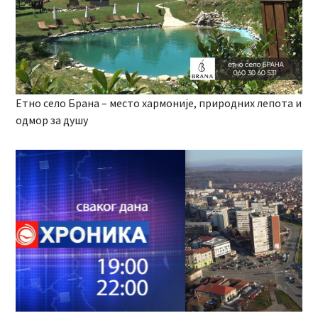
Етно село Брана – место хармоније, природних лепота и
одмор за душу