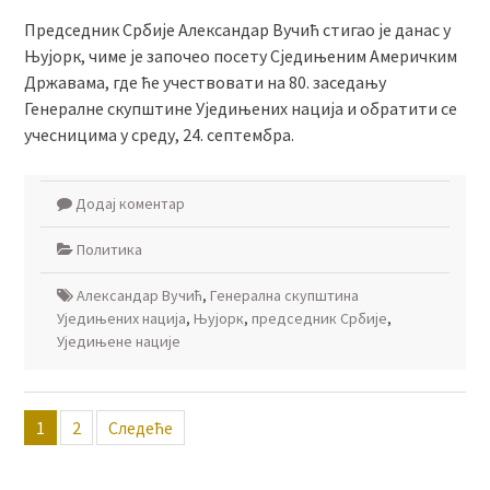
Председник Србије Александар Вучић стигао је данас у
Њујорк, чиме је започео посету Сједињеним Америчким
Државама, где ће учествовати на 80. заседању
Генералне скупштине Уједињених нација и обратити се
учесницима у среду, 24. септембра.
Додај коментар
Политика
Александар Вучић
,
Генерална скупштина
Уједињених нација
,
Њујорк
,
председник Србије
,
Уједињене нације
Пагинација
1
2
Следеће
чланака