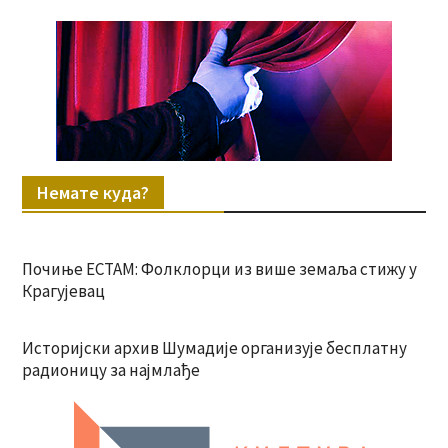
Немате куда?
Почиње ЕСТАМ: Фолклорци из више земаља стижу у
Крагујевац
Историјски архив Шумадије организује бесплатну
радионицу за најмлађе