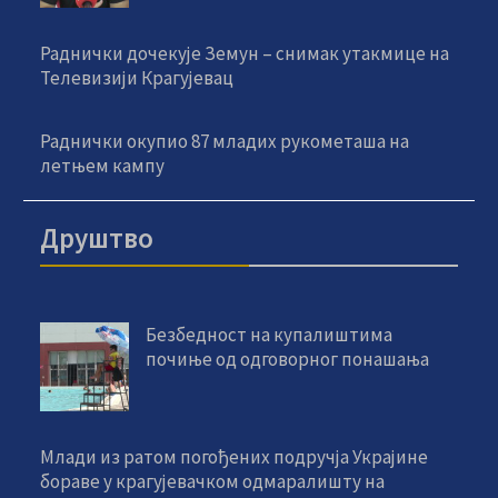
Раднички дочекује Земун – снимак утакмице на
Телевизији Крагујевац
Раднички окупио 87 младих рукометаша на
летњем кампу
Друштво
Безбедност на купалиштима
почиње од одговорног понашања
Млади из ратом погођених подручја Украјине
бораве у крагујевачком одмаралишту на