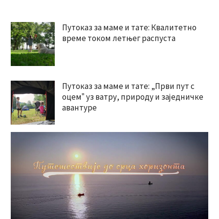
Путоказ за маме и тате: Квалитетно
време током летњег распуста
Путоказ за маме и тате: „Први пут с
оцемˮ уз ватру, природу и заједничке
авантуре