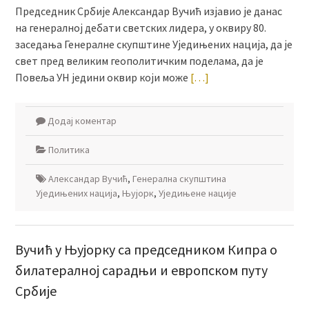
Председник Србије Александар Вучић изјавио је данас
на генералној дебати светских лидера, у оквиру 80.
заседања Генералне скупштине Уједињених нација, да је
свет пред великим геополитичким поделама, да је
Повеља УН једини оквир који може
[…]
Додај коментар
Политика
Александар Вучић
,
Генерална скупштина
Уједињених нација
,
Њујорк
,
Уједињене нације
Вучић у Њујорку са председником Кипра о
билатералној сарадњи и европском путу
Србије