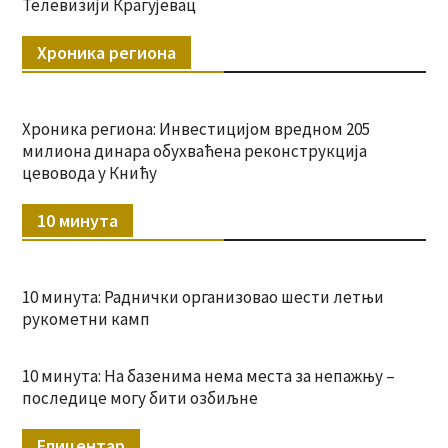
Телевизији Крагујевац
Хроника региона
Хроника региона: Инвестицијом вредном 205
милиона динара обухваћена реконструкција
цевовода у Книћу
10 минута
10 минута: Раднички организовао шести летњи
рукометни камп
10 минута: На базенима нема места за непажњу –
последице могу бити озбиљне
Епицентар