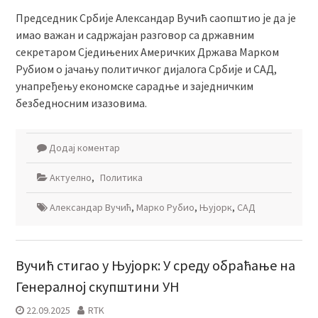
Председник Србије Александар Вучић саопштио је да је
имао важан и садржајан разговор са државним
секретаром Сједињених Америчких Држава Марком
Рубиом о јачању политичког дијалога Србије и САД,
унапређењу економске сарадње и заједничким
безбедносним изазовима.
Додај коментар
Актуелно
,
Политика
Александар Вучић
,
Марко Рубио
,
Њујорк
,
САД
Вучић стигао у Њујорк: У среду обраћање на
Генералној скупштини УН
22.09.2025
RTK