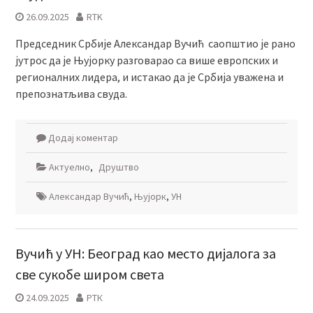
26.09.2025
RTK
Председник Србије Александар Вучић саопштио је рано
јутрос да је Њујорку разговарао са више европских и
регионалних лидера, и истакао да је Србија уважена и
препознатљива свуда.
Додај коментар
Актуелно
,
Друштво
Александар Вучић
,
Њујорк
,
УН
Вучић у УН: Београд као место дијалога за
све сукобе широм света
24.09.2025
РТК