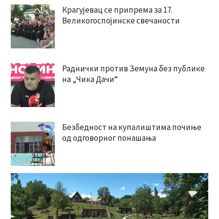
Крагујевац се припрема за 17.
Великогоспојинске свечаности
Раднички против Земуна без публике
на „Чика Дачи“
Безбедност на купалиштима почиње
од одговорног понашања