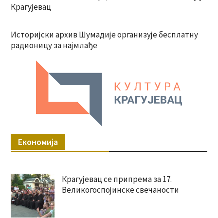
Крагујевац
Историјски архив Шумадије организује бесплатну
радионицу за најмлађе
Економија
Крагујевац се припрема за 17.
Великогоспојинске свечаности