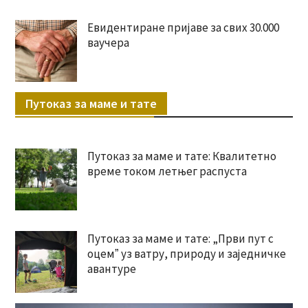
Евидентиране пријаве за свих 30.000
ваучера
Путоказ за маме и тате
Путоказ за маме и тате: Квалитетно
време током летњег распуста
Путоказ за маме и тате: „Први пут с
оцемˮ уз ватру, природу и заједничке
авантуре