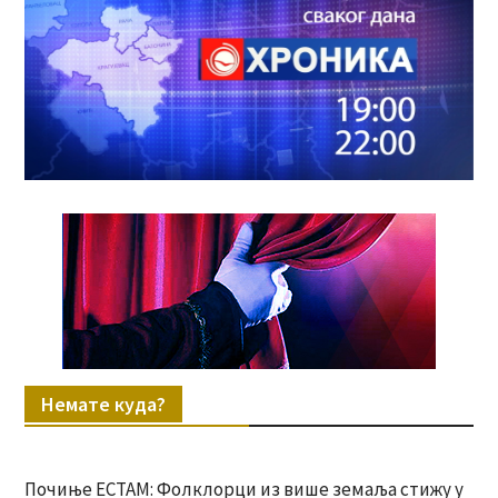
Немате куда?
Почиње ЕСТАМ: Фолклорци из више земаља стижу у