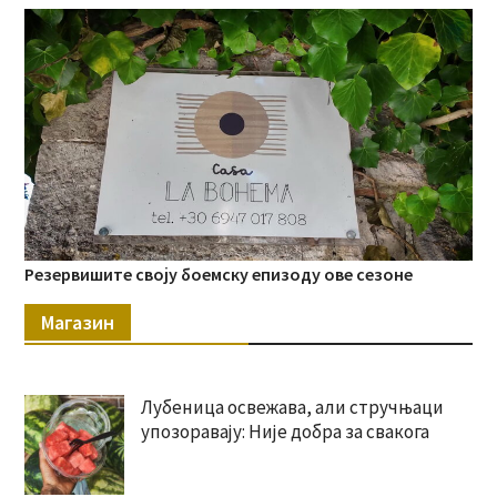
Резервишите своју боемску епизоду ове сезоне
Магазин
Лубеница освежава, али стручњаци
упозоравају: Није добра за свакога