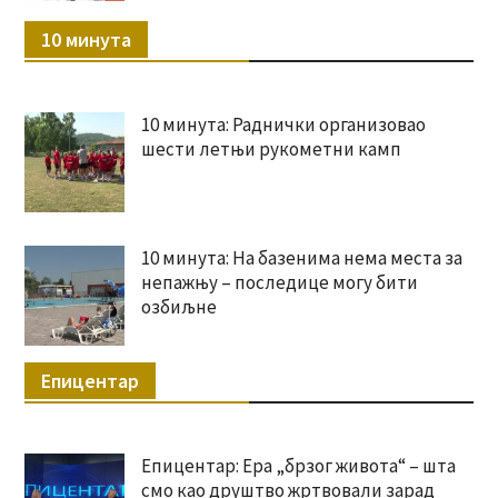
10 минута
10 минута: Раднички организовао
шести летњи рукометни камп
10 минута: На базенима нема места за
непажњу – последице могу бити
озбиљне
Епицентар
Епицентар: Ера „брзог живота“ – шта
смо као друштво жртвовали зарад