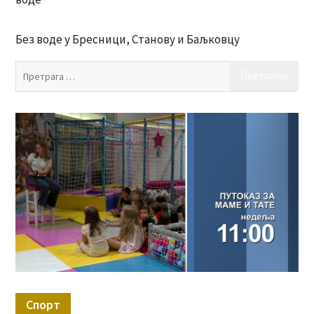
Без воде у Бресници, Станову и Баљковцу
Пр
за:
Спорт