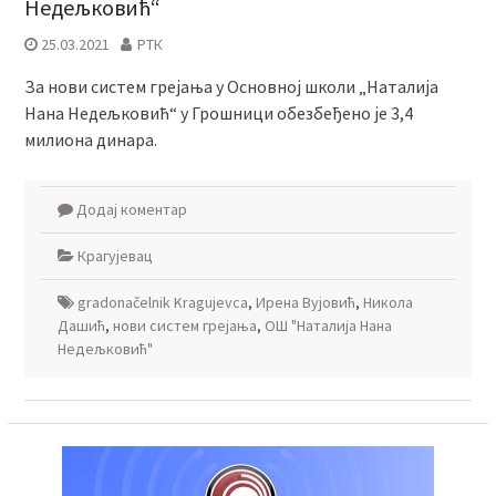
Недељковић“
25.03.2021
РТК
За нови систем грејања у Основној школи „Наталија
Нана Недељковић“ у Грошници обезбеђено је 3,4
милиона динара.
Додај коментар
Крагујевац
gradonačelnik Kragujevca
,
Ирена Вујовић
,
Никола
Дашић
,
нови систем грејања
,
ОШ "Наталија Нана
Недељковић"