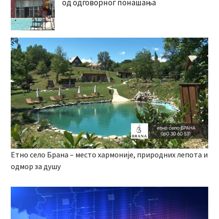
од одговорног понашања
Етно село Брана – место хармоније, природних лепота и
одмор за душу