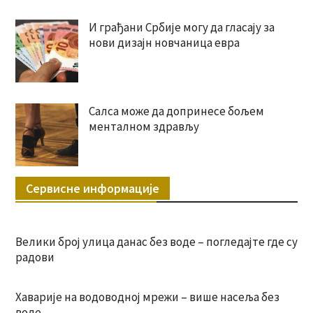
И грађани Србије могу да гласају за
нови дизајн новчаница евра
Салса може да допринесе бољем
менталном здрављу
Сервисне информације
Велики број улица данас без воде – погледајте где су
радови
Хаварије на водоводној мрежи – више насеља без
воде