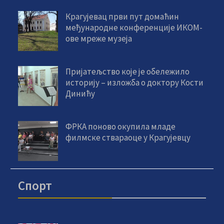
Крагујевац први пут домаћин
међународне конференције ИКОМ-
ове мреже музеја
Пријатељство које је обележило
историју – изложба о доктору Кости
Динићу
ФРКА поново окупила младе
филмске ствараоце у Крагујевцу
Спорт