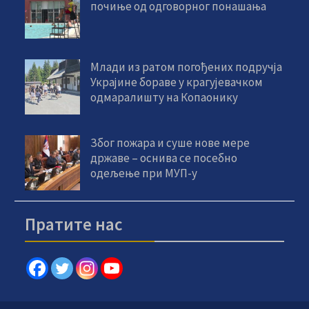
почиње од одговорног понашања
Млади из ратом погођених подручја
Украјине бораве у крагујевачком
одмаралишту на Копаонику
Због пожара и суше нове мере
државе – оснива се посебно
одељење при МУП-у
Пратите нас