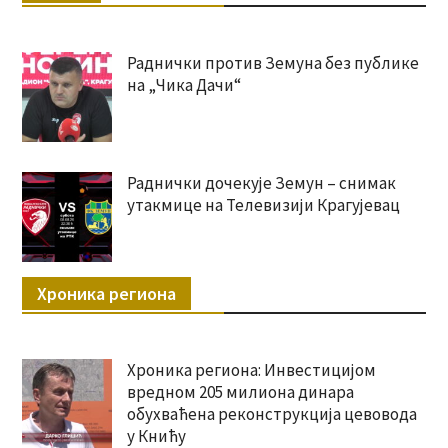
Раднички против Земуна без публике
на „Чика Дачи“
Раднички дочекује Земун – снимак
утакмице на Телевизији Крагујевац
Хроника региона
Хроника региона: Инвестицијом
вредном 205 милиона динара
обухваћена реконструкција цевовода
у Книћу