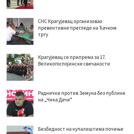
СНС Крагујевац организовао
превентивне прегледе на Ђачком
тргу
Крагујевац се припрема за 17.
Великогоспојинске свечаности
Раднички против Земуна без публике
на „Чика Дачи“
Безбедност на купалиштима почиње