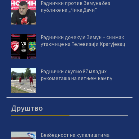
Раднички против Земуна без
публике на „Чика Дачи“
Раднички дочекује Земун – снимак
утакмице на Телевизији Крагујевац
Раднички окупио 87 младих
рукометаша на летњем кампу
Друштво
Безбедност на купалиштима