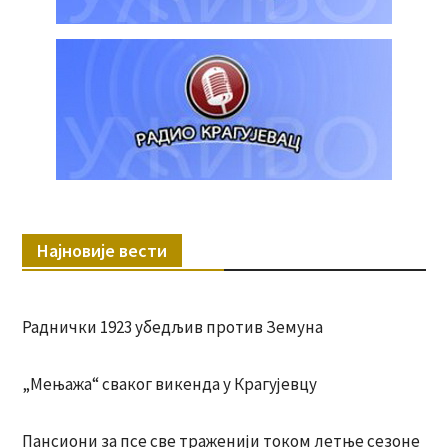
Најновије вести
Раднички 1923 убедљив против Земуна
„Мењажа“ сваког викенда у Крагујевцу
Пансиони за псе све траженији током летње сезоне