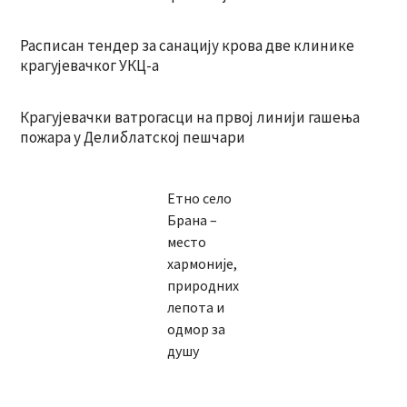
Расписан тендер за санацију крова две клинике
крагујевачког УКЦ-а
Крагујевачки ватрогасци на првој линији гашења
пожара у Делиблатској пешчари
Етно село
Брана –
место
хармоније,
природних
лепота и
одмор за
душу