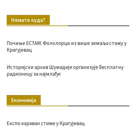
Немате куда?
Почиње ЕСТАМ: Фолклорци из више земаља стижу у
Крагујевац
Историјски архив Шумадије организује бесплатну
радионицу за најмлађе
Економија
Експо караван стиже у Крагујевац