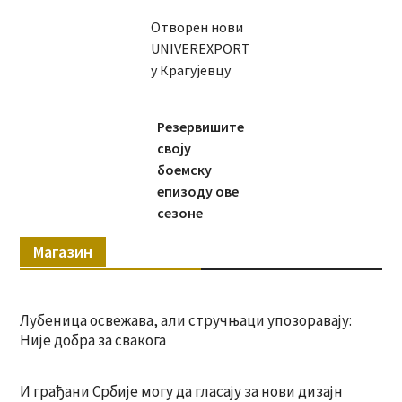
Отворен нови
UNIVEREXPORT
у Крагујевцу
Резервишите
своју
боемску
епизоду ове
сезоне
Магазин
Лубеница освежава, али стручњаци упозоравају:
Није добра за свакога
И грађани Србије могу да гласају за нови дизајн