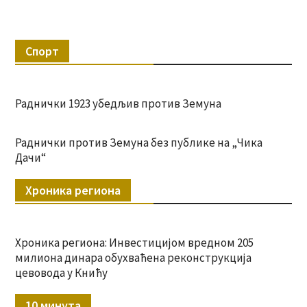
Спорт
Раднички 1923 убедљив против Земуна
Раднички против Земуна без публике на „Чика
Дачи“
Хроника региона
Хроника региона: Инвестицијом вредном 205
милиона динара обухваћена реконструкција
цевовода у Книћу
10 минута