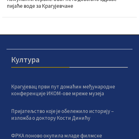
пијаће воде за Крагујевчане
Култура
Крагујевац први пут домаћин међународне
конференције ИКОМ-ове мреже музеја
Пријатељство које је обележило историју –
изложба о доктору Кости Динићу
ФРКА поново окупила младе филмске