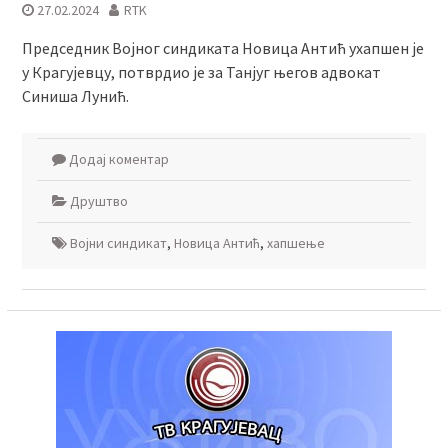
27.02.2024
RTK
Председник Војног синдиката Новица Антић ухапшен је
у Крагујевцу, потврдио је за Танјуг његов адвокат
Синиша Лунић.
Додај коментар
Друштво
Војни синдикат
,
Новица Антић
,
хапшење