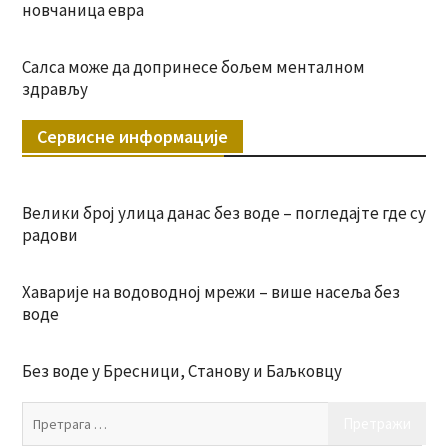
новчаница евра
Салса може да допринесе бољем менталном
здрављу
Сервисне информације
Велики број улица данас без воде – погледајте где су
радови
Хаварије на водоводној мрежи – више насеља без
воде
Без воде у Бресници, Станову и Баљковцу
Пр
за: