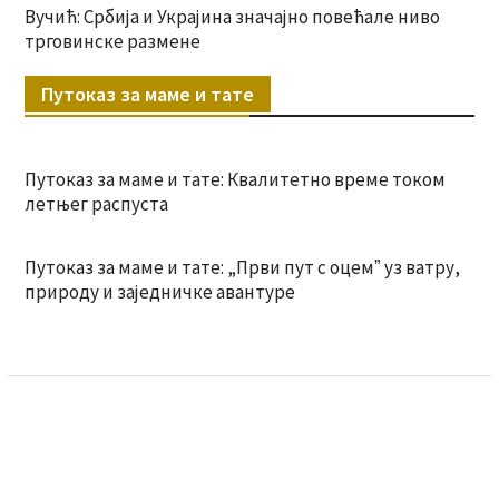
Вучић: Србија и Украјина значајно повећале ниво
трговинске размене
Путоказ за маме и тате
Путоказ за маме и тате: Квалитетно време током
летњег распуста
Путоказ за маме и тате: „Први пут с оцемˮ уз ватру,
природу и заједничке авантуре