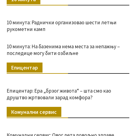
10 минута: Раднички организовао шести летњи
рукометни камп
10 минута: На базенима нема места за непажњу –
последице могу бити озбиљне
Епицентар
Епицентар: Ера „брзог живота“ – шта смо као
друштво жртвовали зарад комфора?
Комунални сервис
Комунални сервис: Овог лета довољно здраве