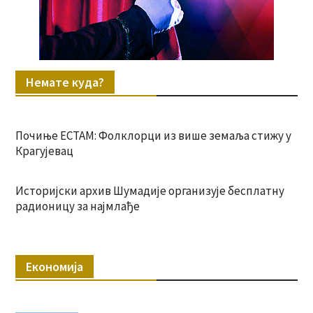
Немате куда?
Почиње ЕСТАМ: Фолклорци из више земаља стижу у
Крагујевац
Историјски архив Шумадије организује бесплатну
радионицу за најмлађе
Економија