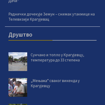
Дачи“
Раднички дочекује Земун – снимак утакмице на
Телевизији Крагујевац
Друштво
Сунчано и топло у Крагујевцу,
температура до 33 степена
„Мењажа“ сваког викенда у
Крагујевцу