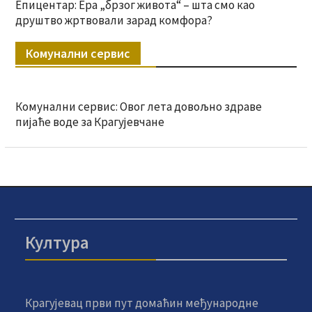
Епицентар: Ера „брзог живота“ – шта смо као
друштво жртвовали зарад комфора?
Комунални сервис
Комунални сервис: Овог лета довољно здраве
пијаће воде за Крагујевчане
Култура
Крагујевац први пут домаћин међународне