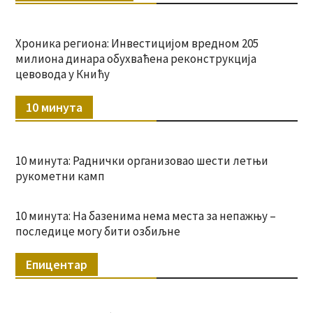
Хроника региона: Инвестицијом вредном 205
милиона динара обухваћена реконструкција
цевовода у Книћу
10 минута
10 минута: Раднички организовао шести летњи
рукометни камп
10 минута: На базенима нема места за непажњу –
последице могу бити озбиљне
Епицентар