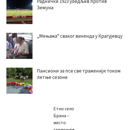
Раднички 1923 убедљив против
Земуна
„Мењажа“ сваког викенда у Крагујевцу
Пансиони за псе све траженији током
летње сезоне
Етно село
Брана –
место
хармоније,