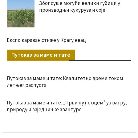
Због суше могући велики губици у
производњи кукуруза и соје
Експо караван стиже у Крагујевац
Путоказ за маме и тате
Путоказ за маме и тате: Квалитетно време током
летњег распуста
Путоказ за маме и тате: „Први пут с оцемˮ уз ватру,
природу и заједничке авантуре