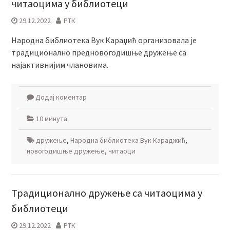
читаоцима у библиотеци
29.12.2022
РТК
Народна библиотека Вук Караџић организовала је
традиционално предновогодишње дружење са
најактивнијим члановима.
Додај коментар
10 минута
дружење
,
Народна библиотека Вук Караджић
,
новогодишње дружење
,
читаоци
Традиционално дружење са читаоцима у
библиотеци
29.12.2022
РТК