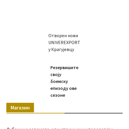
Отворен нови
UNIVEREXPORT
у Крагујевцу
Резервишите
своју
боемску
епизоду ове
сезоне
Магазин