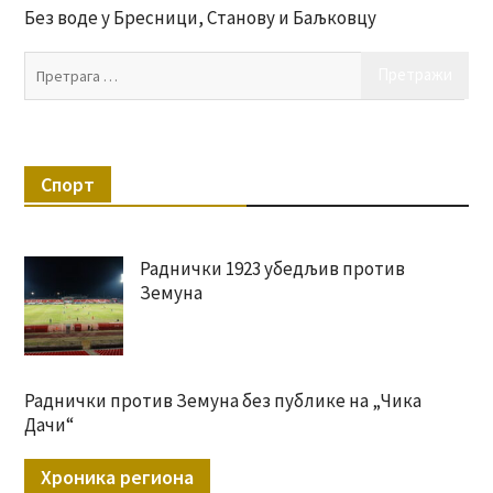
Без воде у Бресници, Станову и Баљковцу
Пр
за:
Спорт
Раднички 1923 убедљив против
Земуна
Раднички против Земуна без публике на „Чика
Дачи“
Хроника региона