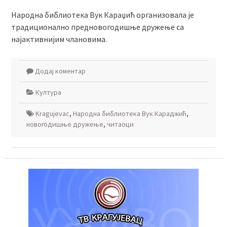
Народна библиотека Вук Караџић организовала је
традиционално предновогодишње дружење са
најактивнијим члановима.
Додај коментар
Култура
Kragujevac
,
Народна библиотека Вук Караджић
,
новогодишње дружење
,
читаоци