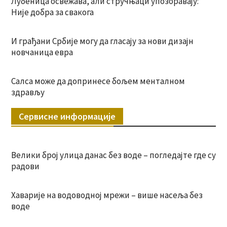
Лубеница освежава, али стручњаци упозоравају:
Није добра за свакога
И грађани Србије могу да гласају за нови дизајн
новчаница евра
Салса може да допринесе бољем менталном
здрављу
Сервисне информације
Велики број улица данас без воде – погледајте где су
радови
Хаварије на водоводној мрежи – више насеља без
воде