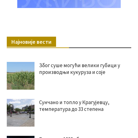
Најновије вести
Због суше могући велики губици у
производњи кукуруза и соје
Сунчано и топло у Крагујевцу,
температура до 33 степена