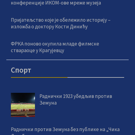
конференције ИКОМ-ове мреже музеја
Пријатељство које је обележило историју –
изложба о доктору Кости Динићу
ФРКА поново окупила младе филмске
ствараоце у Крагујевцу
Спорт
Раднички 1923 убедљив против
Земуна
Раднички против Земуна без публике на „Чика