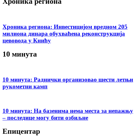
Хроника региона
Хроника региона: Инвестицијом вредном 205
милиона динара обухваћена реконструкција
цевовода у Книћу
10 минута
10 минута: Раднички организовао шести летњи
рукометни камп
10 минута: На базенима нема места за непажњу
– последице могу бити озбиљне
Епицентар