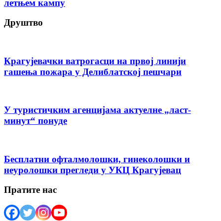
летњем кампу
Друштво
Крагујевачки ватрогасци на првој линији
гашења пожара у Делиблатској пешчари
У туристичким агенцијама актуелне „ласт-
минут“ понуде
Бесплатни офталмолошки, гинеколошки и
неуролошки прегледи у УКЦ Крагујевац
Пратите нас