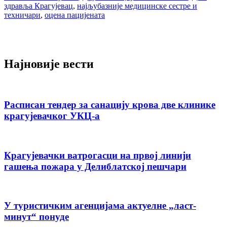
здравља Крагујевац
,
најљубазније медицинске сестре и
техничари
,
оцена пацијената
Најновије вести
Расписан тендер за санацију крова две клинике
крагујевачког УКЦ-а
Крагујевачки ватрогасци на првој линији
гашења пожара у Делиблатској пешчари
У туристичким агенцијама актуелне „ласт-
минут“ понуде