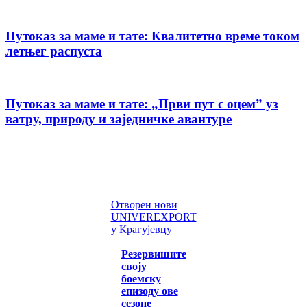
Путоказ за маме и тате: Квалитетно време током
летњег распуста
Путоказ за маме и тате: „Први пут с оцемˮ уз
ватру, природу и заједничке авантуре
Отворен нови
UNIVEREXPORT
у Крагујевцу
Резервишите
своју
боемску
епизоду ове
сезоне