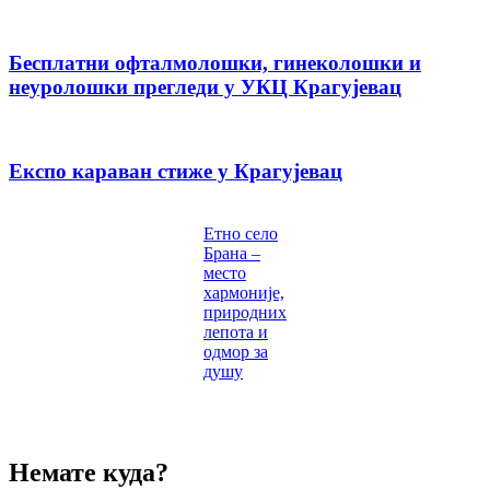
Бесплатни офталмолошки, гинеколошки и
неуролошки прегледи у УКЦ Крагујевац
Експо караван стиже у Крагујевац
Етно село
Брана –
место
хармоније,
природних
лепота и
одмор за
душу
Немате куда?