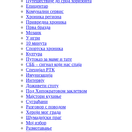
Путешествије до срца хоризонта
Епицентар
Комунални сервис
Хроника региона
Привредна хроника
Прва бразда
Мозаик
У игри
10 минута
Спортска хроника
Култура
Путоказ за маме и тате
СББ – сигнал који нас спаја
Специјал РТК
Имунизација
Интервју
Доживети стоту
Под Хипократовом заклетвом
Мајстори кухиње
Суграђани
Разговор с поводом
Хероји мог града
Шумадијски праг
Мој избор
Размотавање