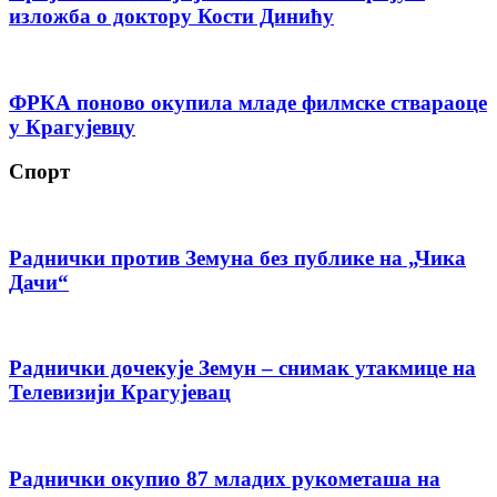
изложба о доктору Кости Динићу
ФРКА поново окупила младе филмске ствараоце
у Крагујевцу
Спорт
Раднички против Земуна без публике на „Чика
Дачи“
Раднички дочекује Земун – снимак утакмице на
Телевизији Крагујевац
Раднички окупио 87 младих рукометаша на