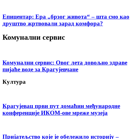
Епицентар: Ера „брзог живота“ – шта смо као
друштво жртвовали зарад комфора?
Комунални сервис
Комунални сервис: Овог лета довољно здраве
пијаће воде за Крагујевчане
Култура
Крагујевац први пут домаћин међународне
конференције ИКОМ-ове мреже музеја
Пријатељство које је обележило историју –