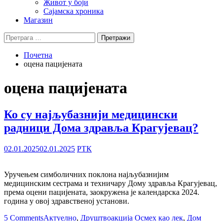
Живот у боји
Сајамска хроника
Магазин
Претрага
за:
Почетна
оцена пацијената
оцена пацијената
Ко су најљубазнији медицински
радници Дома здравља Крагујевац?
02.01.2025
02.01.2025
РТК
Уручењем симболичних поклона најљубазнијим
медицинским сестрама и техничару Дому здравља Крагујевац,
према оцени пацијената, заокружена је календарска 2024.
година у овој здравственој установи.
5 Comments
Актуелно
,
Друштво
акција Осмех као лек
,
Дом