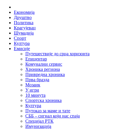
Skip
Home
to
Економија
content
Друштво
Политика
Крагујевац
Шумадија
Спорт
Култура
Емисије
Путешествије до срца хоризонта
Епицентар
Комунални сервис
Хроника региона
Привредна хроника
Прва бразда
Мозаик
У игри
10 минута
Спортска хроника
Култура
Путоказ за маме и тате
СББ – сигнал који нас спаја
Специјал РТК
Имунизација