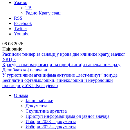
Уживо
ТВ
Радио Крагујевац
RSS
Facebook
Twitter
Youtube
08.08.2026.
Најновије
Расписан тендер за санацију крова две клинике крагујевачког
УКЦ-а
Крагујевачки ватрогасци на првој линији гашења пожара у
Делиблатској пешчари
У туристичким агенцијама актуелне „ласт-минут“ понуде
Бесплатни офталмолошки, гинеколошки и неуролошки
прегледи у УКЦ Крагујевац
О нама
Јавне набавке
Документа
Скупштина друштва
Приступ информацијама од јавног значаја
Избори 2023 – документа
Избори 2022 – документа