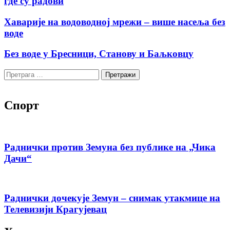
где су радови
Хаварије на водоводној мрежи – више насеља без
воде
Без воде у Бресници, Станову и Баљковцу
Претрага
за:
Спорт
Раднички против Земуна без публике на „Чика
Дачи“
Раднички дочекује Земун – снимак утакмице на
Телевизији Крагујевац