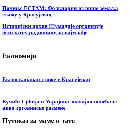
Почиње ЕСТАМ: Фолклорци из више земаља
стижу у Крагујевац
Историјски архив Шумадије организује
бесплатну радионицу за најмлађе
Економија
Експо караван стиже у Крагујевац
Вучић: Србија и Украјина значајно повећале
ниво трговинске размене
Путоказ за маме и тате