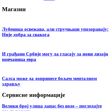
Магазин
Лубеница освежава, али стручњаци упозоравају:
Није добра за свакога
И грађани Србије могу да гласају за нови дизајн
новчаница евра
Салса може да допринесе бољем менталном
здрављу
Сервисне информације
Велики број улица данас без воде – погледајте