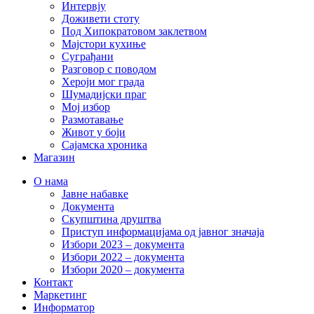
Интервју
Доживети стоту
Под Хипократовом заклетвом
Мајстори кухиње
Суграђани
Разговор с поводом
Хероји мог града
Шумадијски праг
Мој избор
Размотавање
Живот у боји
Сајамска хроника
Магазин
О нама
Јавне набавке
Документа
Скупштина друштва
Приступ информацијама од јавног значаја
Избори 2023 – документа
Избори 2022 – документа
Избори 2020 – документа
Контакт
Маркетинг
Информатор