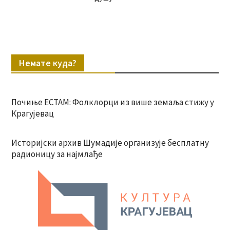
Немате куда?
Почиње ЕСТАМ: Фолклорци из више земаља стижу у
Крагујевац
Историјски архив Шумадије организује бесплатну
радионицу за најмлађе