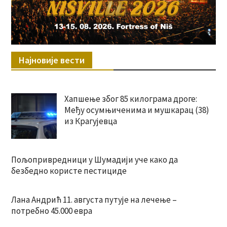
Најновије вести
Хапшење због 85 килограма дроге:
Међу осумњиченима и мушкарац (38)
из Крагујевца
Пољопривредници у Шумадији уче како да
безбедно користе пестициде
Лана Андрић 11. августа путује на лечење –
потребно 45.000 евра