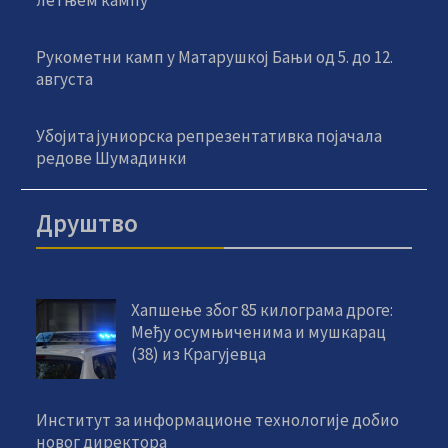
летњем кампу
Рукометни камп у Матарушкој Бањи од 5. до 12.
августа
Убојита јуниорска репрезентативка појачала
редове Шумадинки
Друштво
Хапшење због 85 килограма дроге:
Међу осумњиченима и мушкарац
(38) из Крагујевца
Институт за информационе технологије добио
новог директора