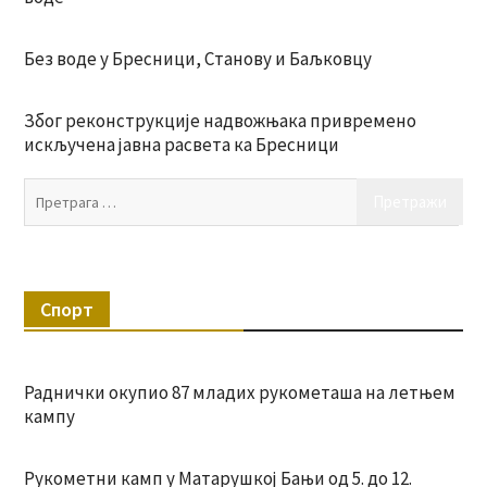
Без воде у Бресници, Станову и Баљковцу
Због реконструкције надвожњака привремено
искључена јавна расвета ка Бресници
Пр
за:
Спорт
Раднички окупио 87 младих рукометаша на летњем
кампу
Рукометни камп у Матарушкој Бањи од 5. до 12.