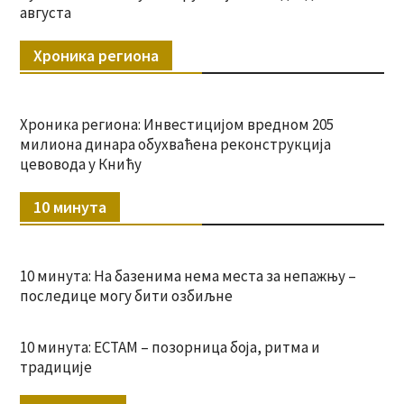
августа
Хроника региона
Хроника региона: Инвестицијом вредном 205
милиона динара обухваћена реконструкција
цевовода у Книћу
10 минута
10 минута: На базенима нема места за непажњу –
последице могу бити озбиљне
10 минута: ЕСТАМ – позорница боја, ритма и
традиције