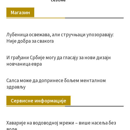
Магазин
Лубеница освежава, али стручњаци упозоравају:
Није добра за свакога
И грађани Србије могу да гласају за нови дизајн
новчаница евра
Салса може да допринесе бољем менталном
здрављу
Сервисне информације
Хаварије на водоводној мрежи – више насеља без
воде