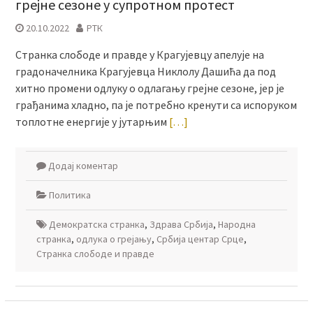
грејне сезоне у супротном протест
20.10.2022
РТК
Странка слободе и правде у Крагујевцу апелује на
градоначелника Крагујевца Никлолу Дашића да под
хитно промени одлуку о одлагању грејне сезоне, јер је
грађанима хладно, па је потребно кренути са испоруком
топлотне енергије у јутарњим
[…]
Додај коментар
Политика
Демократска странка
,
Здрава Србија
,
Народна
странка
,
одлука о грејању
,
Србија центар Срце
,
Странка слободе и правде