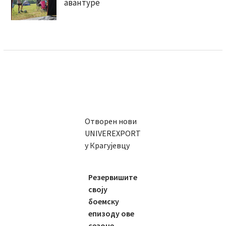
авантуре
Отворен нови
UNIVEREXPORT
у Крагујевцу
Резервишите
своју
боемску
епизоду ове
сезоне