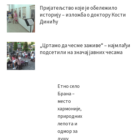
Пријатељство које је обележило
историју – изложба о доктору Кости
Динићу
„Цртамо да чесме заживе“ – најмлађи
подсетили на значај јавних чесама
Етно село
Брана –
место
хармоније,
природних
лепота и
одмор за
душу