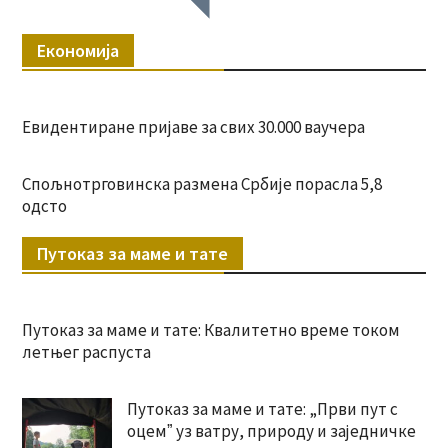
Економија
Евидентиране пријаве за свих 30.000 ваучера
Спољнотрговинска размена Србије порасла 5,8
одсто
Путоказ за маме и тате
Путоказ за маме и тате: Квалитетно време током
летњег распуста
Путоказ за маме и тате: „Први пут с
оцемˮ уз ватру, природу и заједничке