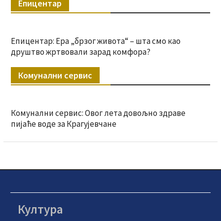
Епицентар
Епицентар: Ера „брзог живота“ – шта смо као
друштво жртвовали зарад комфора?
Комунални сервис
Комунални сервис: Овог лета довољно здраве
пијаће воде за Крагујевчане
Култура